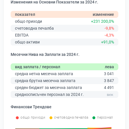
Изменения на Основни Показатели за 2024 г.
показател
изменение
общо приходи
+231 200,0%
счетоводна печалба
-9,8%
EBITDA
-4,3%
общо активи
+91,0%
Месечни Нива на Заплати за 2024 г.
вид заплата / персонал
лева
средна нетна месечна заплата
3 041
средна брутна месечна заплата
3 847
среден бюджет за месечна заплата
4 491
средносписъчен персонал за 2024 г.
Финансови Трендове
общо приходи
счетоводна печалба
персонал
0