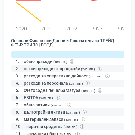
2020
2021
2022
2023
2024
Основни Финансови Данни и Показатели за ТРЕЙД
ФЕЪР ТРИПС | ЕООД
1.
общо приходи
(хил. лв.)
2.
нетни приходи от продажби
(хил. лв.)
3.
разходи за оперативна дейност
(хил. лв.)
4.
разходи за персонала
(хил. лв.)
5.
счетоводна печалба/загуба
(хил. лв.)
6.
EBITDA
(хил. лв.)
7.
общо активи
(хил. лв.)
8.
дълготрайни активи
(хил. лв.)
9.
материални запаси
(хил. лв.)
10.
парични средства
(хил. лв.)
11.
вземания общо
(хил. лв.)