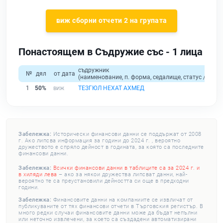
виж сборни отчети 2 на групата
Понастоящем в Съдружие със - 1 лица
съдружник
№
дял
от дата
(наименование, п. форма, седалище, статус / физи
1
50%
ТЕЗГЮЛ НЕХАТ АХМЕД
Забележка:
Исторически финансови данни се поддържат от 2008
г. Ако липсва информация за години до 2024 г. , вероятно
дружеството е спряло дейност в годината, за която са последните
финансови данни.
Забележка:
Всички финансови данни в таблиците са за 2024 г. и
в хиляди лева
– ако за някои дружества липсват данни, най-
вероятно те са преустановили дейността си още в предходни
години.
Забележка:
Финансовите данни на компаниите се извличат от
публикуваните от тях финансови отчети в Търговския регистър. В
много редки случаи финансовите данни може да бъдат непълни
или неточно извлечени, за което са създадени автоматизирани