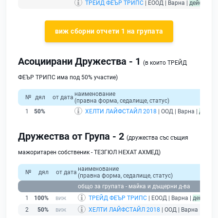
ТРЕЙД ФЕЪР ТРИПС
| ЕООД | Варна |
действащ
виж сборни отчети 1 на групата
Асоциирани Дружества - 1
(в които ТРЕЙД
ФЕЪР ТРИПС има под 50% участие)
наименование
№
дял
от дата
(правна форма, седалище, статус)
1
50%
ХЕЛТИ ЛАЙФСТАЙЛ 2018
| ООД | Варна |
дейст
Дружества от Група - 2
(дружества със същия
мажоритарен собственик - ТЕЗГЮЛ НЕХАТ АХМЕД)
наименование
№
дял
от дата
(правна форма, седалище, статус)
общо за групата - майка и дъщерни д-ва
1
100%
ТРЕЙД ФЕЪР ТРИПС
| ЕООД | Варна |
действа
2
50%
ХЕЛТИ ЛАЙФСТАЙЛ 2018
| ООД | Варна |
дейс