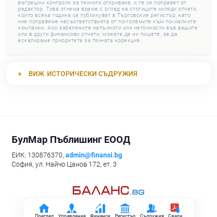
вътрешни контроли за тяхното откриване, и те се поправят от
редактор. Това отнема време с оглед на стотиците хиляди отчети,
които всяка година се публикуват в Търговския регистър, като
ние поправяме несъответствията от по-големите към по-малките
компании. Ако забележите непълноти или неточности във вашите
или в други финансови отчети, можете да ни пишете, за да
ескалираме приоритета за тяхната корекция.
ВИЖ
ИСТОРИЧЕСКИ СЪДРУЖИЯ
БулМар Пъблишинг ЕООД
ЕИК: 130876370,
admin@finansi.bg
София, ул. Найчо Цанов 172, ет. 3
Преглед
Управление
Финанси
Регистър
Съдружия
Свали