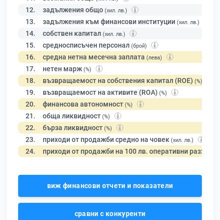
12.
задължения общо
(хил. лв.)
13.
задължения към финансови институции
(хил. лв.)
14.
собствен капитал
(хил. лв.)
15.
средносписъчен персонал
(брой)
16.
средна нетна месечна заплата
(лева)
17.
нетен марж
(%)
18.
възвращаемост на собствения капитал (ROE)
(%)
19.
възвращаемост на активите (ROA)
(%)
20.
финансова автономност
(%)
21.
обща ликвидност
(%)
22.
бърза ликвидност
(%)
23.
приходи от продажби средно на човек
(хил. лв.)
24.
приходи от продажби на 100 лв. оперативни разходи
виж финансови отчети и показатели
сравни с конкуренти