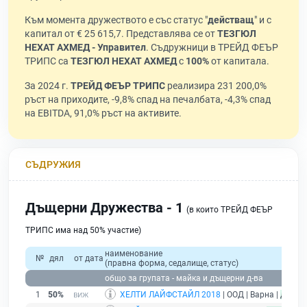
Към момента дружеството е със статус "
действащ
" и с
капитал от € 25 615,7. Представлява се от
ТЕЗГЮЛ
НЕХАТ АХМЕД - Управител
. Съдружници в ТРЕЙД ФЕЪР
ТРИПС са
ТЕЗГЮЛ НЕХАТ АХМЕД
с
100%
от капитала.
За 2024 г.
ТРЕЙД ФЕЪР ТРИПС
реализира 231 200,0%
ръст на приходите, -9,8% спад на печалбата, -4,3% спад
на EBITDA, 91,0% ръст на активите.
СЪДРУЖИЯ
Дъщерни Дружества - 1
(в които ТРЕЙД ФЕЪР
ТРИПС има над 50% участие)
наименование
№
дял
от дата
(правна форма, седалище, статус)
общо за групата - майка и дъщерни д-ва
1
50%
ХЕЛТИ ЛАЙФСТАЙЛ 2018
| ООД | Варна |
дейст