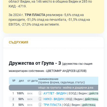
област Видин, на 146 място в община Видин и 285 по
КИД - 4719.
За 2024 г.
ТРИ ПЛАСТА
реализира -5,6% спад на
приходите, -51,0% спад на печалбата, -51,5% спад на
EBITDA, -27,0% спад на активите.
СЪДРУЖИЯ
Дружества от Група - 3
(дружества със същия
мажоритарен собственик - ЦВЕТОМИР АНДРЕЕВ ЦЕЛОВ)
наименование
о
№
дял
от дата
(правна форма, седалище, статус)
прих
общо за групата - майка и дъщерни д-ва
1
100%
АУТЛЕТ - ВИДИН
| ЕООД | Видин |
действащ
2
50%
НИКО - ВИДИН
| ООД | Видин |
действащ
3
50%
ТРИ ПЛАСТА
| ООД | Видин |
действащ