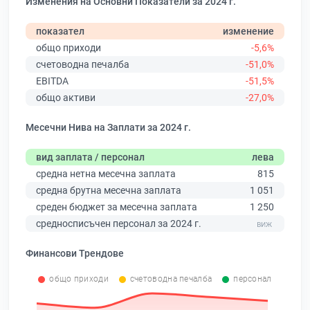
Изменения на Основни Показатели за 2024 г.
показател
изменение
общо приходи
-5,6%
счетоводна печалба
-51,0%
EBITDA
-51,5%
общо активи
-27,0%
Месечни Нива на Заплати за 2024 г.
вид заплата / персонал
лева
средна нетна месечна заплата
815
средна брутна месечна заплата
1 051
среден бюджет за месечна заплата
1 250
средносписъчен персонал за 2024 г.
Финансови Трендове
общо приходи
счетоводна печалба
персонал