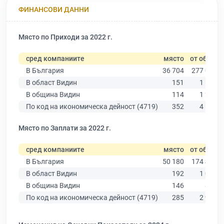
ФИНАНСОВИ ДАННИ
Място по Приходи за 2022 г.
сред компаниите
място
от общо
В България
36 704
277 019
В област Видин
151
1 629
В община Видин
114
1 283
По код на икономическа дейност (4719)
352
4 682
Място по Заплати за 2022 г.
сред компаниите
място
от общо
В България
50 180
174 403
В област Видин
192
1 074
В община Видин
146
853
По код на икономическа дейност (4719)
285
2 938