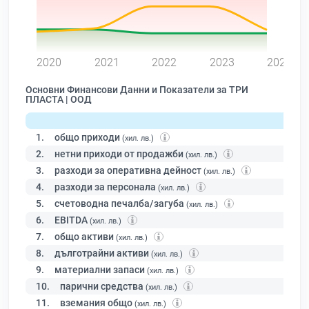
0
2020
2021
2022
2023
2024
Основни Финансови Данни и Показатели за ТРИ
ПЛАСТА | ООД
1.
общо приходи
(хил. лв.)
2.
нетни приходи от продажби
(хил. лв.)
3.
разходи за оперативна дейност
(хил. лв.)
4.
разходи за персонала
(хил. лв.)
5.
счетоводна печалба/загуба
(хил. лв.)
6.
EBITDA
(хил. лв.)
7.
общо активи
(хил. лв.)
8.
дълготрайни активи
(хил. лв.)
9.
материални запаси
(хил. лв.)
10.
парични средства
(хил. лв.)
11.
вземания общо
(хил. лв.)