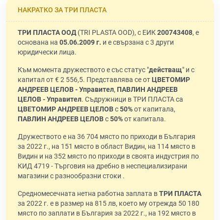
НАКРАТКО ЗА ТРИ ПЛАСТА
ТРИ ПЛАСТА ООД
(TRI PLASTA OOD), с ЕИК
200743408
, е
основана на
05.06.2009 г.
и е свързана с 3 други
юридически лица.
Към момента дружеството е със статус "
действащ
" и с
капитал от € 2 556,5. Представлява се от
ЦВЕТОМИР
АНДРЕЕВ ЦЕЛОВ - Управител
,
ПАВЛИН АНДРЕЕВ
ЦЕЛОВ - Управител
. Съдружници в ТРИ ПЛАСТА са
ЦВЕТОМИР АНДРЕЕВ ЦЕЛОВ
с
50%
от капитала,
ПАВЛИН АНДРЕЕВ ЦЕЛОВ
с
50%
от капитала.
Дружеството е на 36 704 място по приходи в България
за 2022 г., на 151 място в област Видин, на 114 място в
Видин и на 352 място по приходи в своята индустрия по
КИД 4719 - Търговия на дребно в неспециализирани
магазини с разнообразни стоки .
Средномесечната нетна работна заплата в
ТРИ ПЛАСТА
за 2022 г. е в размер на 815 лв, което му отрежда 50 180
място по заплати в България за 2022 г., на 192 място в