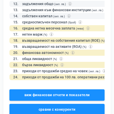
12.
задължения общо
(хил. лв.)
13.
задължения към финансови институции
(хил. лв.)
14.
собствен капитал
(хил. лв.)
15.
средносписъчен персонал
(брой)
16.
средна нетна месечна заплата
(лева)
17.
нетен марж
(%)
18.
възвращаемост на собствения капитал (ROE)
(%)
19.
възвращаемост на активите (ROA)
(%)
20.
финансова автономност
(%)
21.
обща ликвидност
(%)
22.
бърза ликвидност
(%)
23.
приходи от продажби средно на човек
(хил. лв.)
24.
приходи от продажби на 100 лв. оперативни разходи
виж финансови отчети и показатели
сравни с конкуренти