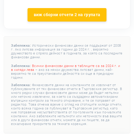
виж сборни отчети 2 на групата
Забележка:
Исторически финансови данни се поддържат от 2008
г. Ако липсва информация за години до 2024 г. , вероятно
дружеството е спряло дейност в годината, за която са последните
финансови данни.
Забележка:
Всички финансови данни в таблиците са за 2024 г. и
в хиляди лева
– ако за някои дружества липсват данни, най-
вероятно те са преустановили дейността си още в предходни
години.
Забележка:
Финансовите данни на компаниите се извличат от
публикуваните от тях финансови отчети в Търговския регистър. В
много редки случаи финансовите данни може да бъдат непълни
или неточно извлечени, за което са създадени автоматизирани
вътрешни контроли за тяхното откриване, и те се поправят от
редактор. Това отнема време с оглед на стотиците хиляди отчети,
които всяка година се публикуват в Търговския регистър, като
ние поправяме несъответствията от по-големите към по-малките
компании. Ако забележите непълноти или неточности във вашите
или в други финансови отчети, можете да ни пишете, за да
ескалираме приоритета за тяхната корекция.