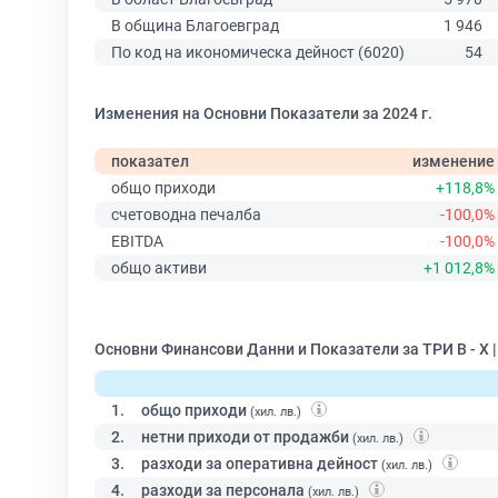
В община Благоевград
1 946
По код на икономическа дейност (6020)
54
Изменения на Основни Показатели за 2024 г.
показател
изменение
общо приходи
+118,8%
счетоводна печалба
-100,0%
EBITDA
-100,0%
общо активи
+1 012,8%
Основни Финансови Данни и Показатели за ТРИ В - Х 
1.
общо приходи
(хил. лв.)
2.
нетни приходи от продажби
(хил. лв.)
3.
разходи за оперативна дейност
(хил. лв.)
4.
разходи за персонала
(хил. лв.)