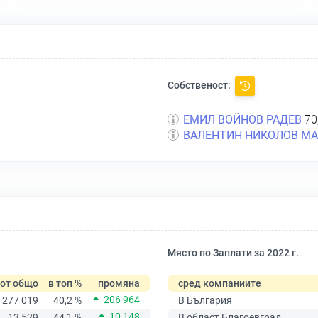
Собственост:
ЕМИЛ ВОЙНОВ РАДЕВ
70
ВАЛЕНТИН НИКОЛОВ М
Място по Заплати за 2022 г.
от общо
в топ %
промяна
сред компаниите
206 964
277 019
40,2 %
В България
10 148
13 529
44,1 %
В област Благоевград