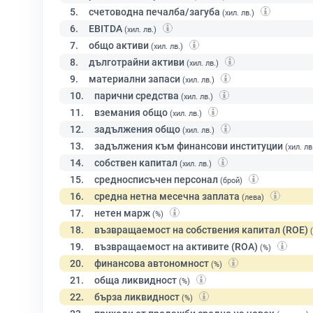
5.
счетоводна печалба/загуба
(хил. лв.)
6.
EBITDA
(хил. лв.)
7.
общо активи
(хил. лв.)
8.
дълготрайни активи
(хил. лв.)
9.
материални запаси
(хил. лв.)
10.
парични средства
(хил. лв.)
11.
вземания общо
(хил. лв.)
12.
задължения общо
(хил. лв.)
13.
задължения към финансови институции
(хил. лв
14.
собствен капитал
(хил. лв.)
15.
средносписъчен персонал
(брой)
16.
средна нетна месечна заплата
(лева)
17.
нетен марж
(%)
18.
възвращаемост на собствения капитал (ROE)
19.
възвращаемост на активите (ROA)
(%)
20.
финансова автономност
(%)
21.
обща ликвидност
(%)
22.
бърза ликвидност
(%)