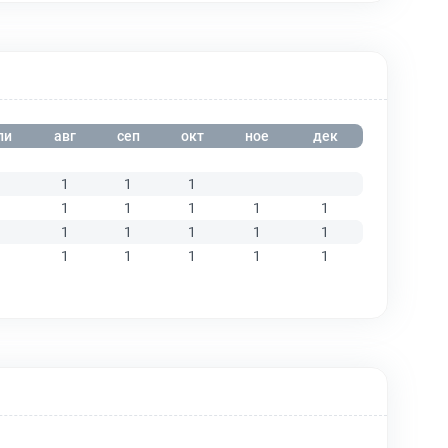
ли
авг
сеп
окт
ное
дек
1
1
1
1
1
1
1
1
1
1
1
1
1
1
1
1
1
1
1
1
1
1