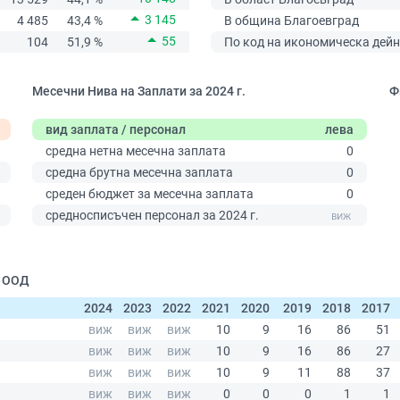
3 145
4 485
43,4 %
В община Благоевград
55
104
51,9 %
По код на икономическа дейн
Месечни Нива на Заплати за 2024 г.
Ф
вид заплата / персонал
лева
средна нетна месечна заплата
0
средна брутна месечна заплата
0
среден бюджет за месечна заплата
0
0
средносписъчен персонал за 2024 г.
| ООД
2024
2023
2022
2021
2020
2019
2018
2017