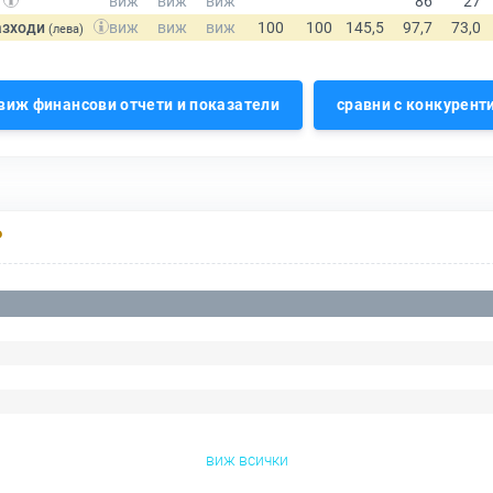
азходи
(лева)
виж финансови отчети и показатели
сравни с конкурент
Р
виж всички