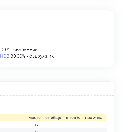
,00% - съдружник
АНОВ
30,00% - съдружник
място
от общо
в топ %
промяна
n.a.
n.a.