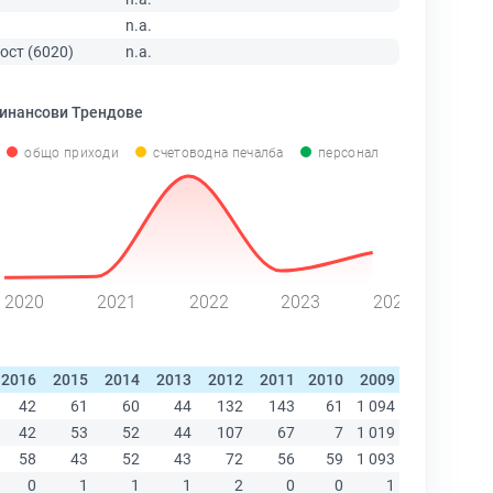
n.a.
ост (6020)
n.a.
инансови Трендове
общо приходи
счетоводна печалба
персонал
2020
2021
2022
2023
2024
2016
2015
2014
2013
2012
2011
2010
2009
2008