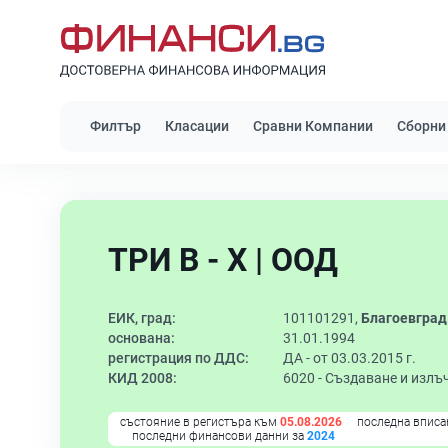
Филтър
Класации
Сравни Компании
Сборни
ТРИ В - Х | ООД
ЕИК, град:
101101291,
Благоевград
основана:
31.01.1994
регистрация по ДДС:
ДА - от 03.03.2015 г.
КИД 2008:
6020 -
Създаване и излъ
състояние в регистъра към
05.08.2026
последна вписа
последни финансови данни за
2024