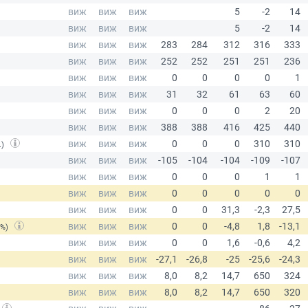
.)
(%)