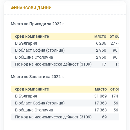
ФИНАНСОВИ ДАННИ
Място по Приходи за 2022 г.
сред компаниите
място
от общо
В България
6 286
277 019
В област София (столица)
2 960
90 178
В община Столична
2 960
90 178
По код на икономическа дейност (3109)
17
1 265
Място по Заплати за 2022 г.
сред компаниите
място
от общо
В България
31 069
174 403
В област София (столица)
17 363
56 378
В община Столична
17 363
56 378
По код на икономическа дейност (3109)
69
984