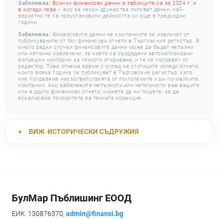
Забележка:
Всички финансови данни в таблиците са за 2024 г. и
в хиляди лева
– ако за някои дружества липсват данни, най-
вероятно те са преустановили дейността си още в предходни
години.
Забележка:
Финансовите данни на компаниите се извличат от
публикуваните от тях финансови отчети в Търговския регистър. В
много редки случаи финансовите данни може да бъдат непълни
или неточно извлечени, за което са създадени автоматизирани
вътрешни контроли за тяхното откриване, и те се поправят от
редактор. Това отнема време с оглед на стотиците хиляди отчети,
които всяка година се публикуват в Търговския регистър, като
ние поправяме несъответствията от по-големите към по-малките
компании. Ако забележите непълноти или неточности във вашите
или в други финансови отчети, можете да ни пишете, за да
ескалираме приоритета за тяхната корекция.
ВИЖ
ИСТОРИЧЕСКИ СЪДРУЖИЯ
БулМар Пъблишинг ЕООД
ЕИК: 130876370,
admin@finansi.bg