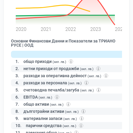
0
2020
2021
2022
2023
2024
Основни Финансови Данни и Показатели за ТРИАНО
РУСЕ | ООД
1.
общо приходи
(хил. лв.)
2.
нетни приходи от продажби
(хил. лв.)
3.
разходи за оперативна дейност
(хил. лв.)
4.
разходи за персонала
(хил. лв.)
5.
счетоводна печалба/загуба
(хил. лв.)
6.
EBITDA
(хил. лв.)
7.
общо активи
(хил. лв.)
8.
дълготрайни активи
(хил. лв.)
9.
материални запаси
(хил. лв.)
10.
парични средства
(хил. лв.)
11.
вземания общо