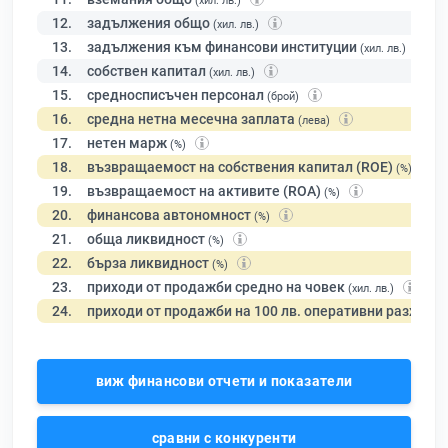
(хил. лв.)
12.
задължения общо
(хил. лв.)
13.
задължения към финансови институции
(хил. лв.)
14.
собствен капитал
(хил. лв.)
15.
средносписъчен персонал
(брой)
16.
средна нетна месечна заплата
(лева)
17.
нетен марж
(%)
18.
възвращаемост на собствения капитал (ROE)
(%)
19.
възвращаемост на активите (ROA)
(%)
20.
финансова автономност
(%)
21.
обща ликвидност
(%)
22.
бърза ликвидност
(%)
23.
приходи от продажби средно на човек
(хил. лв.)
24.
приходи от продажби на 100 лв. оперативни разходи
виж финансови отчети и показатели
сравни с конкуренти