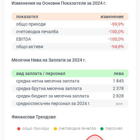
Изменения на Основни Показатели за 2024 г.
показател
изменение
общо приходи
-99,9%
счетоводна печалба
-100,0%
EBITDA
-100,0%
общо активи
-94,8%
Месечни Нива на Заплати за 2024 г.
вид заплата / персонал
лева
средна нетна месечна заплата
1 845
средна брутна месечна заплата
2 378
среден бюджет за месечна заплата
2 828
средносписъчен персонал за 2024 г.
Финансови Трендове
общо приходи
счетоводна печалба
персонал