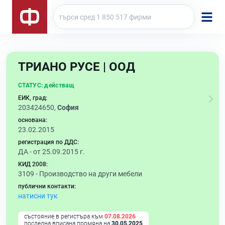
ТРИАНО РУСЕ | ООД
СТАТУС:
действащ
ЕИК, град:
203424650,
София
основана:
23.02.2015
регистрация по ДДС:
ДА - от 25.09.2015 г.
КИД 2008:
3109 -
Производство на други мебели
публични контакти:
натисни тук
състояние в регистъра към
07.08.2026
последна вписана промяна на
30.05.2025