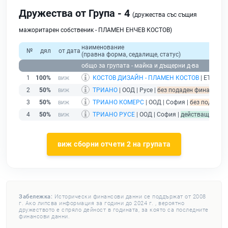
Дружества от Група - 4
(дружества със същия
мажоритарен собственик - ПЛАМЕН ЕНЧЕВ КОСТОВ)
наименование
№
дял
от дата
(правна форма, седалище, статус)
общо за групата - майка и дъщерни д-ва
1
100%
КОСТОВ ДИЗАЙН - ПЛАМЕН КОСТОВ
| ЕТ | Русе
2
50%
ТРИАНО
| ООД | Русе |
без подаден финансов от
3
50%
ТРИАНО КОМЕРС
| ООД | София |
без подаден 
4
50%
ТРИАНО РУСЕ
| ООД | София |
действащ
виж сборни отчети 2 на групата
Забележка:
Исторически финансови данни се поддържат от 2008
г. Ако липсва информация за години до 2024 г. , вероятно
дружеството е спряло дейност в годината, за която са последните
финансови данни.