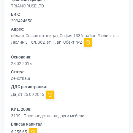
TRIANO RUSE LTD
ЕИК:
203424650
Адрес:
област София (столица), София 1336, район Люлин, ж.к.
Люлин 3, , бл. 362, ет. 1, ап. Обект №2
Основана:
23.02.2015
Статус:
действащ
ДДС регистрация:
Да, от 25.09.2015
КИД 2008:
3109 - Производство на други мебели
Вписан капитал:
€ 255,65