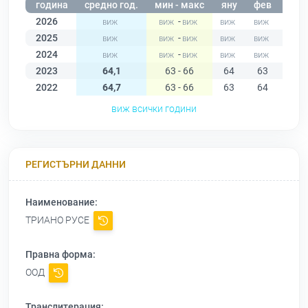
година
средно год.
мин - макс
яну
фев
мар
2026
-
2025
-
2024
-
2023
64,1
63 - 66
64
63
64
2022
64,7
63 - 66
63
64
65
виж всички години
РЕГИСТЪРНИ ДАННИ
Наименование:
ТРИАНО РУСЕ
Правна форма:
ООД
Транслитерация: