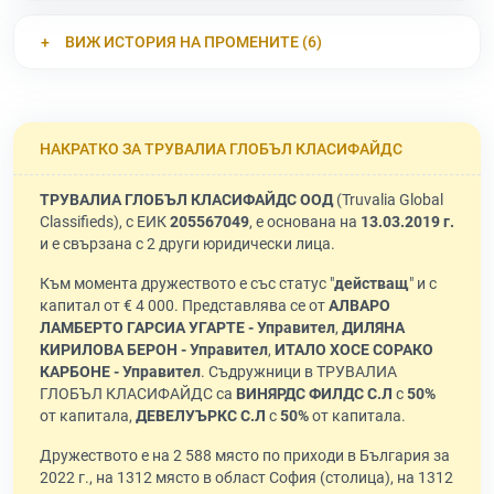
ВИЖ ИСТОРИЯ НА ПРОМЕНИТЕ (6)
НАКРАТКО ЗА ТРУВАЛИА ГЛОБЪЛ КЛАСИФАЙДС
ТРУВАЛИА ГЛОБЪЛ КЛАСИФАЙДС ООД
(Truvalia Global
Classifieds), с ЕИК
205567049
, е основана на
13.03.2019 г.
и е свързана с 2 други юридически лица.
Към момента дружеството е със статус "
действащ
" и с
капитал от € 4 000. Представлява се от
АЛВАРО
ЛАМБЕРТО ГАРСИА УГАРТЕ - Управител
,
ДИЛЯНА
КИРИЛОВА БЕРОН - Управител
,
ИТАЛО ХОСЕ СОРАКО
КАРБОНЕ - Управител
. Съдружници в ТРУВАЛИА
ГЛОБЪЛ КЛАСИФАЙДС са
ВИНЯРДС ФИЛДС С.Л
с
50%
от капитала,
ДЕВЕЛУЪРКС С.Л
с
50%
от капитала.
Дружеството е на 2 588 място по приходи в България за
2022 г., на 1312 място в област София (столица), на 1312