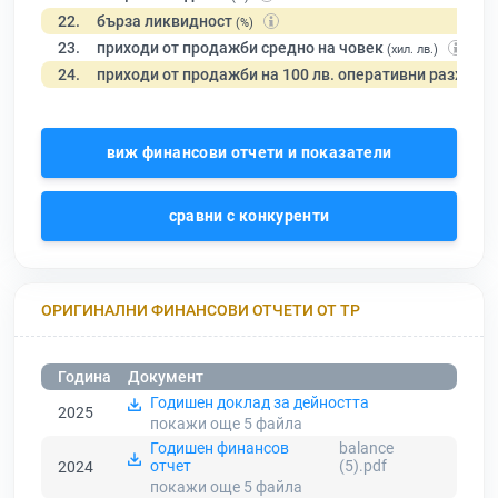
22.
бърза ликвидност
(%)
23.
приходи от продажби средно на човек
(хил. лв.)
24.
приходи от продажби на 100 лв. оперативни разходи
виж финансови отчети и показатели
сравни с конкуренти
ОРИГИНАЛНИ ФИНАНСОВИ ОТЧЕТИ ОТ ТР
Година
Документ
Годишен доклад за дейността
2025
покажи още 5
файла
Годишен финансов
balance
отчет
(5).pdf
2024
покажи още 5
файла