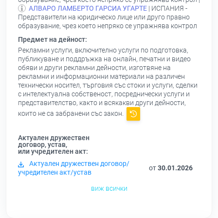
АЛВАРО ЛАМБЕРТО ГАРСИА УГАРТЕ
| ИСПАНИЯ -
Представители на юридическо лице или друго правно
образувание, чрез което непряко се упражнява контрол
Предмет на дейност:
Рекламни услуги, включително услуги по подготовка,
публикуване и поддръжка на онлайн, печатни и видео
обяви и други рекламни дейности, изготвяне на
рекламни и информационни материали на различен
технически носител, търговия със стоки и услуги, сделки
с интелектуална собственост, посреднически услуги и
представителство, както и всякакви други дейности,
които не са забранени със закон.
Актуален дружествен
договор, устав,
или учредителен акт:
Актуален дружествен договор/
от
30.01.2026
учредителен акт/устав
виж всички