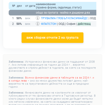
наименование
№
дял
от дата
(правна форма, седалище, статус)
общо за групата - майка и дъщерни д-ва
1
50%
ТРУВАЛИА ГЛОБЪЛ КЛАСИФАЙДС
| ООД | Софи
2
50%
ФЛАПСТОН
| ООД | София |
действащ
виж сборни отчети 2 на групата
Забележка:
Исторически финансови данни се поддържат от 2008
г. Ако липсва информация за години до 2024 г. , вероятно
дружеството е спряло дейност в годината, за която са последните
финансови данни.
Забележка:
Всички финансови данни в таблиците са за 2024 г. и
в хиляди лева
– ако за някои дружества липсват данни, най-
вероятно те са преустановили дейността си още в предходни
години.
Забележка:
Финансовите данни на компаниите се извличат от
публикуваните от тях финансови отчети в Търговския регистър. В
много редки случаи финансовите данни може да бъдат непълни
или неточно извлечени, за което са създадени автоматизирани
вътрешни контроли за тяхното откриване, и те се поправят от