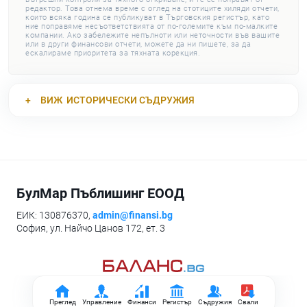
редактор. Това отнема време с оглед на стотиците хиляди отчети,
които всяка година се публикуват в Търговския регистър, като
ние поправяме несъответствията от по-големите към по-малките
компании. Ако забележите непълноти или неточности във вашите
или в други финансови отчети, можете да ни пишете, за да
ескалираме приоритета за тяхната корекция.
ВИЖ
ИСТОРИЧЕСКИ СЪДРУЖИЯ
БулМар Пъблишинг ЕООД
ЕИК: 130876370,
admin@finansi.bg
София, ул. Найчо Цанов 172, ет. 3
Преглед
Управление
Финанси
Регистър
Съдружия
Свали