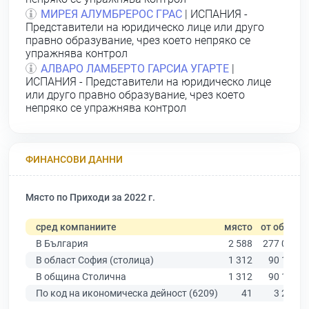
МИРЕЯ АЛУМБРЕРОС ГРАС
| ИСПАНИЯ -
Представители на юридическо лице или друго
правно образувание, чрез което непряко се
упражнява контрол
АЛВАРО ЛАМБЕРТО ГАРСИА УГАРТЕ
|
ИСПАНИЯ - Представители на юридическо лице
или друго правно образувание, чрез което
непряко се упражнява контрол
ФИНАНСОВИ ДАННИ
Място по Приходи за 2022 г.
сред компаниите
място
от общо
В България
2 588
277 019
В област София (столица)
1 312
90 178
В община Столична
1 312
90 178
По код на икономическа дейност (6209)
41
3 288