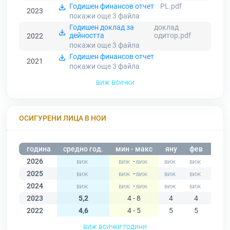
Годишен финансов отчет
PL.pdf
2023
покажи още 3
файла
Годишен доклад за
доклад
дейността
одитор.pdf
2022
покажи още 3
файла
Годишен финансов отчет
2021
покажи още 3
файла
виж всички
ОСИГУРЕНИ ЛИЦА В НОИ
година
средно год.
мин - макс
яну
фев
мар
2026
-
2025
-
2024
-
2023
5,2
4 - 8
4
4
4
2022
4,6
4 - 5
5
5
5
виж всички години