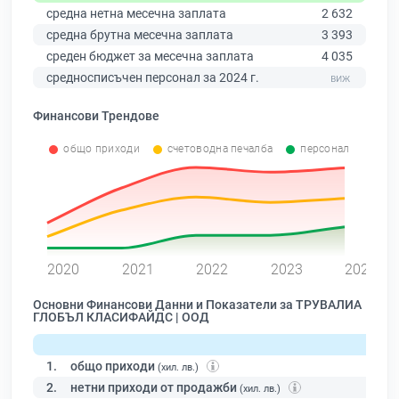
средна нетна месечна заплата
2 632
средна брутна месечна заплата
3 393
среден бюджет за месечна заплата
4 035
средносписъчен персонал за 2024 г.
Финансови Трендове
общо приходи
счетоводна печалба
персонал
0
2020
2021
2022
2023
2024
Основни Финансови Данни и Показатели за ТРУВАЛИА
ГЛОБЪЛ КЛАСИФАЙДС | ООД
1.
общо приходи
(хил. лв.)
2.
нетни приходи от продажби
(хил. лв.)