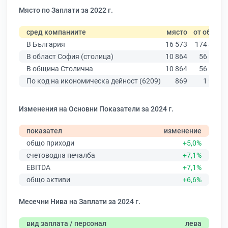
Място по Заплати за 2022 г.
сред компаниите
място
от общо
В България
16 573
174 403
В област София (столица)
10 864
56 378
В община Столична
10 864
56 378
По код на икономическа дейност (6209)
869
1 961
Изменения на Основни Показатели за 2024 г.
показател
изменение
общо приходи
+5,0%
счетоводна печалба
+7,1%
EBITDA
+7,1%
общо активи
+6,6%
Месечни Нива на Заплати за 2024 г.
вид заплата / персонал
лева