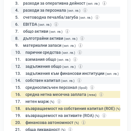
3.
разходи за оперативна дейност
(хил. лв.)
4.
разходи за персонала
(хил. лв.)
5.
счетоводна печалба/загуба
(хил. лв.)
6.
EBITDA
(хил. лв.)
7.
общо активи
(хил. лв.)
8.
дълготрайни активи
(хил. лв.)
9.
материални запаси
(хил. лв.)
10.
парични средства
(хил. лв.)
11.
вземания общо
(хил. лв.)
12.
задължения общо
(хил. лв.)
13.
задължения към финансови институции
(хил. лв.)
14.
собствен капитал
(хил. лв.)
15.
средносписъчен персонал
(брой)
16.
средна нетна месечна заплата
(лева)
17.
нетен марж
(%)
18.
възвращаемост на собствения капитал (ROE)
(%)
19.
възвращаемост на активите (ROA)
(%)
20.
финансова автономност
(%)
21.
обща ликвидност
(%)