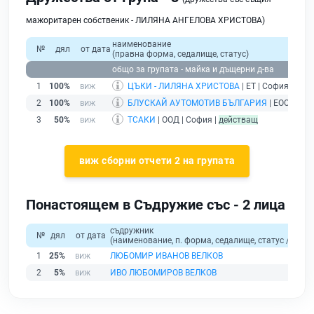
мажоритарен собственик - ЛИЛЯНА АНГЕЛОВА ХРИСТОВА)
наименование
№
дял
от дата
(правна форма, седалище, статус)
общо за групата - майка и дъщерни д-ва
1
100%
ЦЪКИ - ЛИЛЯНА ХРИСТОВА
| ЕТ | София |
без 
2
100%
БЛУСКАЙ АУТОМОТИВ БЪЛГАРИЯ
| ЕООД | Со
3
50%
ТСАКИ
| ООД | София |
действащ
виж сборни отчети 2 на групата
Понастоящем в Съдружие със - 2 лица
съдружник
№
дял
от дата
(наименование, п. форма, седалище, статус / физи
1
25%
ЛЮБОМИР ИВАНОВ ВЕЛКОВ
2
5%
ИВО ЛЮБОМИРОВ ВЕЛКОВ