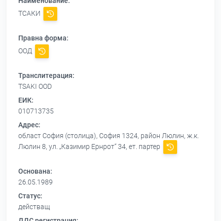
Наименование:
ТСАКИ
Правна форма:
ООД
Транслитерация:
TSAKI OOD
ЕИК:
010713735
Адрес:
област София (столица), София 1324, район Люлин, ж.к.
Люлин 8, ул. „Казимир Ернрот“ 34, ет. партер
Основана:
26.05.1989
Статус:
действащ
ДДС регистрация: