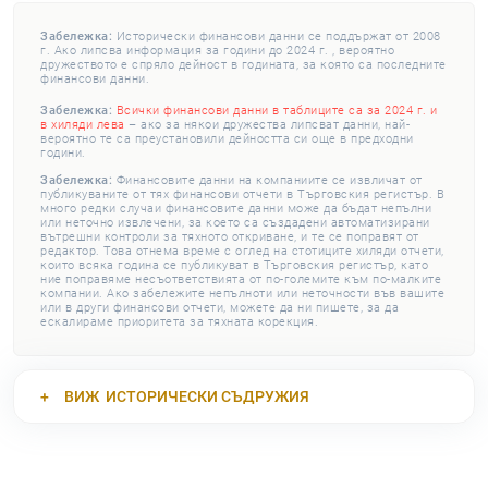
Забележка:
Исторически финансови данни се поддържат от 2008
г. Ако липсва информация за години до 2024 г. , вероятно
дружеството е спряло дейност в годината, за която са последните
финансови данни.
Забележка:
Всички финансови данни в таблиците са за 2024 г. и
в хиляди лева
– ако за някои дружества липсват данни, най-
вероятно те са преустановили дейността си още в предходни
години.
Забележка:
Финансовите данни на компаниите се извличат от
публикуваните от тях финансови отчети в Търговския регистър. В
много редки случаи финансовите данни може да бъдат непълни
или неточно извлечени, за което са създадени автоматизирани
вътрешни контроли за тяхното откриване, и те се поправят от
редактор. Това отнема време с оглед на стотиците хиляди отчети,
които всяка година се публикуват в Търговския регистър, като
ние поправяме несъответствията от по-големите към по-малките
компании. Ако забележите непълноти или неточности във вашите
или в други финансови отчети, можете да ни пишете, за да
ескалираме приоритета за тяхната корекция.
ВИЖ
ИСТОРИЧЕСКИ СЪДРУЖИЯ