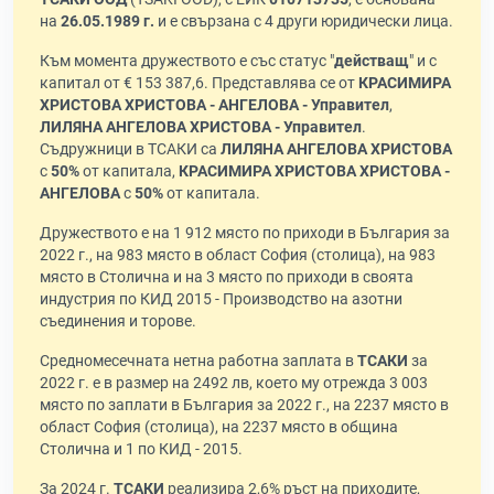
на
26.05.1989 г.
и е свързана с 4 други юридически лица.
Към момента дружеството е със статус "
действащ
" и с
капитал от € 153 387,6. Представлява се от
КРАСИМИРА
ХРИСТОВА ХРИСТОВА - АНГЕЛОВА - Управител
,
ЛИЛЯНА АНГЕЛОВА ХРИСТОВА - Управител
.
Съдружници в ТСАКИ са
ЛИЛЯНА АНГЕЛОВА ХРИСТОВА
с
50%
от капитала,
КРАСИМИРА ХРИСТОВА ХРИСТОВА -
АНГЕЛОВА
с
50%
от капитала.
Дружеството е на 1 912 място по приходи в България за
2022 г., на 983 място в област София (столица), на 983
място в Столична и на 3 място по приходи в своята
индустрия по КИД 2015 - Производство на азотни
съединения и торове.
Средномесечната нетна работна заплата в
ТСАКИ
за
2022 г. е в размер на 2492 лв, което му отрежда 3 003
място по заплати в България за 2022 г., на 2237 място в
област София (столица), на 2237 място в община
Столична и 1 по КИД - 2015.
За 2024 г.
ТСАКИ
реализира 2,6% ръст на приходите,