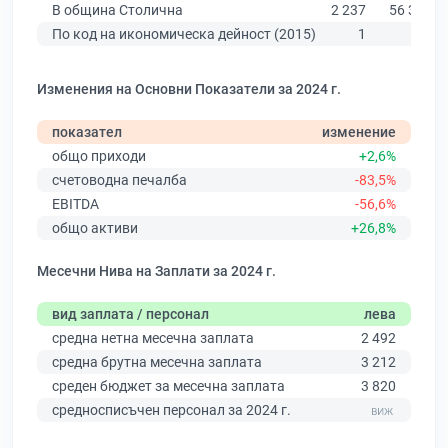
В община Столична
2 237
56 378
По код на икономическа дейност (2015)
1
27
Изменения на Основни Показатели за 2024 г.
показател
изменение
общо приходи
+2,6%
счетоводна печалба
-83,5%
EBITDA
-56,6%
общо активи
+26,8%
Месечни Нива на Заплати за 2024 г.
вид заплата / персонал
лева
средна нетна месечна заплата
2 492
средна брутна месечна заплата
3 212
среден бюджет за месечна заплата
3 820
средносписъчен персонал за 2024 г.