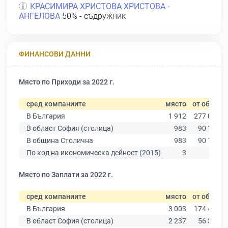
КРАСИМИРА ХРИСТОВА ХРИСТОВА -
АНГЕЛОВА
50% - съдружник
ФИНАНСОВИ ДАННИ
Място по Приходи за 2022 г.
сред компаниите
място
от общо
В България
1 912
277 019
В област София (столица)
983
90 178
В община Столична
983
90 178
По код на икономическа дейност (2015)
3
32
Място по Заплати за 2022 г.
сред компаниите
място
от общо
В България
3 003
174 403
В област София (столица)
2 237
56 378