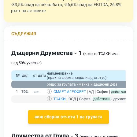
-83,5% спад на печалбата, -56,6% спад на EBITDA, 26,8%
ръст на активите.
СЪДРУЖИЯ
Дъщерни Дружества - 1
(в които ТСАКИ има
над 50% участие)
наименование
№
дял
от дата
(правна форма, седалище, статус)
общо за групата - майка и дъщерни д-ва
1
70%
СМАРТ АГРОФЕРТ
| АД | София |
действащ
ТСАКИ
| ООД | София |
действащ
- дружество м
виж сборни отчети 1 на групата
Дружества от Група - 3
(дружества със същия