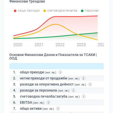
Финансови Трендове
общо приходи
счетоводна печалба
персонал
0
2020
2021
2022
2023
2024
Основни Финансови Данни и Показатели за ТСАКИ |
ООД
1.
общо приходи
(хил. лв.)
2.
нетни приходи от продажби
(хил. лв.)
3.
разходи за оперативна дейност
(хил. лв.)
4.
разходи за персонала
(хил. лв.)
5.
счетоводна печалба/загуба
(хил. лв.)
6.
EBITDA
(хил. лв.)
7.
общо активи
(хил. лв.)