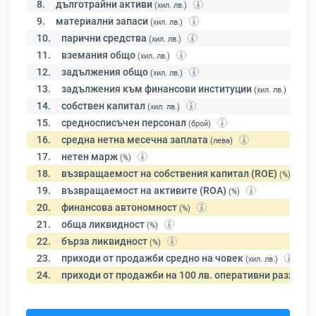
8.
дълготрайни активи
(хил. лв.)
9.
материални запаси
(хил. лв.)
10.
парични средства
(хил. лв.)
11.
вземания общо
(хил. лв.)
12.
задължения общо
(хил. лв.)
13.
задължения към финансови институции
(хил. лв.)
14.
собствен капитал
(хил. лв.)
15.
средносписъчен персонал
(брой)
16.
средна нетна месечна заплата
(лева)
17.
нетен марж
(%)
18.
възвращаемост на собствения капитал (ROE)
(%)
19.
възвращаемост на активите (ROA)
(%)
20.
финансова автономност
(%)
21.
обща ликвидност
(%)
22.
бърза ликвидност
(%)
23.
приходи от продажби средно на човек
(хил. лв.)
24.
приходи от продажби на 100 лв. оперативни разходи