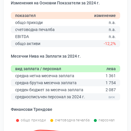
Изменения на Основни Показатели за 2024 г.
показател
изменение
общо приходи
n.a.
счетоводна печалба
n.a.
EBITDA
n.a.
общо активи
-12,2%
Месечни Нива на Заплати за 2024 г.
вид заплата / персонал
лева
средна нетна месечна заплата
1 361
средна брутна месечна заплата
1 754
среден бюджет за месечна заплата
2 087
средносписъчен персонал за 2024 г.
Финансови Трендове
общо приходи
счетоводна печалба
персонал