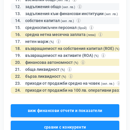
(хил. лв.)
12.
задължения общо
(хил. лв.)
13.
задължения към финансови институции
(хил. лв.)
14.
собствен капитал
(хил. лв.)
15.
средносписъчен персонал
(брой)
16.
средна нетна месечна заплата
(лева)
17.
нетен марж
(%)
18.
възвращаемост на собствения капитал (ROE)
(%)
19.
възвращаемост на активите (ROA)
(%)
20.
финансова автономност
(%)
21.
обща ликвидност
(%)
22.
бърза ликвидност
(%)
23.
приходи от продажби средно на човек
(хил. лв.)
24.
приходи от продажби на 100 лв. оперативни разходи
виж финансови отчети и показатели
сравни с конкуренти