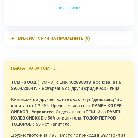
виж всички
ВИЖ ИСТОРИЯ НА ПРОМЕНИТЕ (0)
НАКРАТКО ЗА ТСМ - 3
ТСМ - 3 ООД
(TSM - 3), с ЕИК
102880333
, е основана на
29.04.2004 г.
и е свързана с 3 други юридически лица.
Към момента дружеството е със статус "
действащ
" и с
капитал от € 2 555. Представлява се от
РУМЕН КОЛЕВ
СИВКОВ - Управител
. Съдружници в ТСМ - 3 са
РУМЕН
КОЛЕВ СИВКОВ
с
50%
от капитала,
ТОДОР ПЕТРОВ
ТОДОРОВ
с
50%
от капитала.
Дружеството е на 7 981 място по приходи в България за