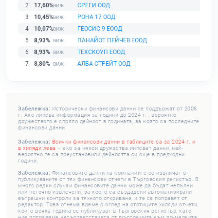
2
17,60%
СРЕГИ ООД
3
10,45%
РОНА 17 ООД
4
10,07%
ГЕОСИС 9 ЕООД
5
8,93%
ПАНАЙОТ ПЕЙЧЕВ ЕООД
6
8,93%
ТЕХСКОУП ЕООД
7
8,80%
АЛБА СТРЕЙТ ООД
Забележка:
Исторически финансови данни се поддържат от 2008
г. Ако липсва информация за години до 2024 г. , вероятно
дружеството е спряло дейност в годината, за която са последните
финансови данни.
Забележка:
Всички финансови данни в таблиците са за 2024 г. и
в хиляди лева
– ако за някои дружества липсват данни, най-
вероятно те са преустановили дейността си още в предходни
години.
Забележка:
Финансовите данни на компаниите се извличат от
публикуваните от тях финансови отчети в Търговския регистър. В
много редки случаи финансовите данни може да бъдат непълни
или неточно извлечени, за което са създадени автоматизирани
вътрешни контроли за тяхното откриване, и те се поправят от
редактор. Това отнема време с оглед на стотиците хиляди отчети,
които всяка година се публикуват в Търговския регистър, като
ние поправяме несъответствията от по-големите към по-малките