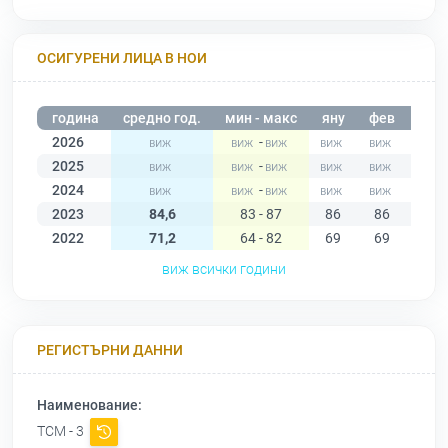
ОСИГУРЕНИ ЛИЦА В НОИ
година
средно год.
мин - макс
яну
фев
мар
2026
-
2025
-
2024
-
2023
84,6
83 - 87
86
86
87
2022
71,2
64 - 82
69
69
68
виж всички години
РЕГИСТЪРНИ ДАННИ
Наименование:
ТСМ - 3