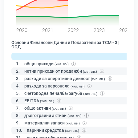
0
2020
2021
2022
2023
2024
Основни Финансови Данни и Показатели за ТСМ - 3 |
ООД
1.
общо приходи
(хил. лв.)
2.
нетни приходи от продажби
(хил. лв.)
3.
разходи за оперативна дейност
(хил. лв.)
4.
разходи за персонала
(хил. лв.)
5.
счетоводна печалба/загуба
(хил. лв.)
6.
EBITDA
(хил. лв.)
7.
общо активи
(хил. лв.)
8.
дълготрайни активи
(хил. лв.)
9.
материални запаси
(хил. лв.)
10.
парични средства
(хил. лв.)
11.
вземания общо