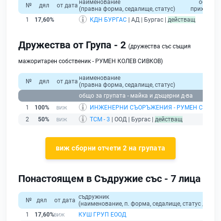
наименование
общо
с
№
дял
от дата
(правна форма, седалище, статус)
приходи
1
17,60%
КДН БУРГАС
| АД | Бургас |
действащ
Дружества от Група - 2
(дружества със същия
мажоритарен собственик - РУМЕН КОЛЕВ СИВКОВ)
наименование
№
дял
от дата
(правна форма, седалище, статус)
общо за групата - майка и дъщерни д-ва
1
100%
ИНЖЕНЕРНИ СЪОРЪЖЕНИЯ - РУМЕН СИВКО
2
50%
ТСМ - 3
| ООД | Бургас |
действащ
виж сборни отчети 2 на групата
Понастоящем в Съдружие със - 7 лица
съдружник
№
дял
от дата
(наименование, п. форма, седалище, статус / физи
1
17,60%
КУШ ГРУП ЕООД