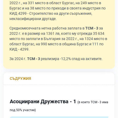
2022 г., на 331 място в област Бургас, на 249 място в
Бургас и на 38 място по приходи в своята индустрия по
КИД 4299 - Строителство на други съоръжения,
некласифицирани другаде.
Средномесечната нетна работна заплата в
ТСМ - 3
за
2022 г. е в размер на 1361 лв, което му отрежда 35 634
място по заплати в България за 2022 г., на 1324 място в
област Бургас, на 990 място в община Бургас и 111 по
КИД - 4299.
За 2024 г.
ТСМ - 3
реализира -12,2% спад на активите.
СЪДРУЖИЯ
Асоциирани Дружества - 1
(в които ТСМ - 3 има
под 50% участие)