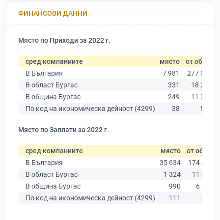
ФИНАНСОВИ ДАННИ
Място по Приходи за 2022 г.
сред компаниите
място
от общо
В България
7 981
277 019
В област Бургас
331
18 275
В община Бургас
249
11 315
По код на икономическа дейност (4299)
38
578
Място по Заплати за 2022 г.
сред компаниите
място
от общо
В България
35 634
174 403
В област Бургас
1 324
11 009
В община Бургас
990
6 879
По код на икономическа дейност (4299)
111
451