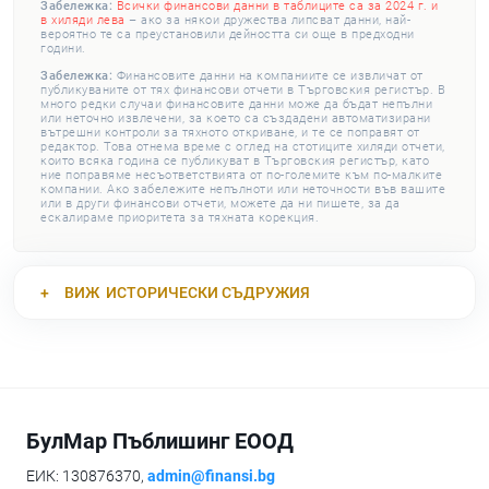
Забележка:
Всички финансови данни в таблиците са за 2024 г. и
в хиляди лева
– ако за някои дружества липсват данни, най-
вероятно те са преустановили дейността си още в предходни
години.
Забележка:
Финансовите данни на компаниите се извличат от
публикуваните от тях финансови отчети в Търговския регистър. В
много редки случаи финансовите данни може да бъдат непълни
или неточно извлечени, за което са създадени автоматизирани
вътрешни контроли за тяхното откриване, и те се поправят от
редактор. Това отнема време с оглед на стотиците хиляди отчети,
които всяка година се публикуват в Търговския регистър, като
ние поправяме несъответствията от по-големите към по-малките
компании. Ако забележите непълноти или неточности във вашите
или в други финансови отчети, можете да ни пишете, за да
ескалираме приоритета за тяхната корекция.
ВИЖ
ИСТОРИЧЕСКИ СЪДРУЖИЯ
БулМар Пъблишинг ЕООД
ЕИК: 130876370,
admin@finansi.bg