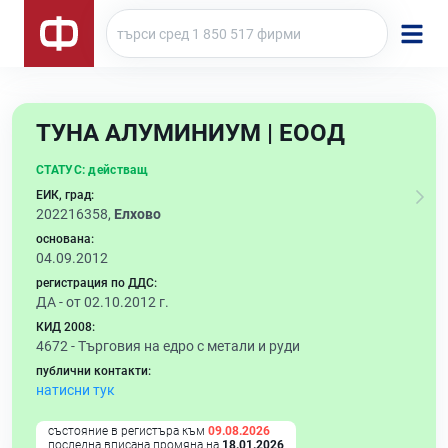
ТУНА АЛУМИНИУМ | ЕООД
СТАТУС:
действащ
ЕИК, град:
202216358,
Елхово
основана:
04.09.2012
регистрация по ДДС:
ДА - от 02.10.2012 г.
КИД 2008:
4672 -
Търговия на едро с метали и руди
публични контакти:
натисни тук
състояние в регистъра към
09.08.2026
последна вписана промяна на
18.01.2026