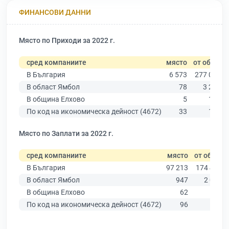
ФИНАНСОВИ ДАННИ
Място по Приходи за 2022 г.
сред компаниите
място
от общо
В България
6 573
277 019
В област Ямбол
78
3 206
В община Елхово
5
194
По код на икономическа дейност (4672)
33
169
Място по Заплати за 2022 г.
сред компаниите
място
от общо
В България
97 213
174 403
В област Ямбол
947
2 005
В община Елхово
62
113
По код на икономическа дейност (4672)
96
112