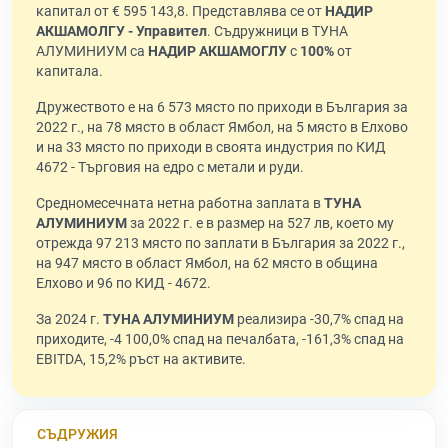
капитал от € 595 143,8. Представлява се от
НАДИР
АКШАМОЛГУ - Управител
. Съдружници в ТУНА
АЛУМИНИУМ са
НАДИР АКШАМОГЛУ
с
100%
от
капитала.
Дружеството е на 6 573 място по приходи в България за
2022 г., на 78 място в област Ямбол, на 5 място в Елхово
и на 33 място по приходи в своята индустрия по КИД
4672 - Търговия на едро с метали и руди.
Средномесечната нетна работна заплата в
ТУНА
АЛУМИНИУМ
за 2022 г. е в размер на 527 лв, което му
отрежда 97 213 място по заплати в България за 2022 г.,
на 947 място в област Ямбол, на 62 място в община
Елхово и 96 по КИД - 4672.
За 2024 г.
ТУНА АЛУМИНИУМ
реализира -30,7% спад на
приходите, -4 100,0% спад на печалбата, -161,3% спад на
EBITDA, 15,2% ръст на активите.
СЪДРУЖИЯ