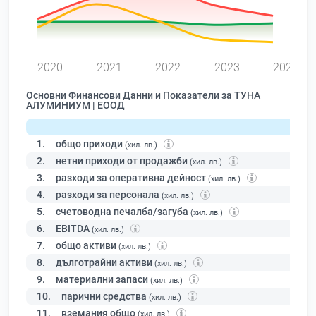
0
2020
2021
2022
2023
2024
Основни Финансови Данни и Показатели за ТУНА
АЛУМИНИУМ | ЕООД
1.
общо приходи
(хил. лв.)
2.
нетни приходи от продажби
(хил. лв.)
3.
разходи за оперативна дейност
(хил. лв.)
4.
разходи за персонала
(хил. лв.)
5.
счетоводна печалба/загуба
(хил. лв.)
6.
EBITDA
(хил. лв.)
7.
общо активи
(хил. лв.)
8.
дълготрайни активи
(хил. лв.)
9.
материални запаси
(хил. лв.)
10.
парични средства
(хил. лв.)
11.
вземания общо
(хил. лв.)