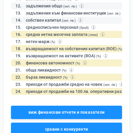
12.
задължения общо
(хил. лв.)
13.
задължения към финансови институции
(хил. лв.)
14.
собствен капитал
(хил. лв.)
15.
средносписъчен персонал
(брой)
16.
средна нетна месечна заплата
(лева)
17.
нетен марж
(%)
18.
възвращаемост на собствения капитал (ROE)
(%)
19.
възвращаемост на активите (ROA)
(%)
20.
финансова автономност
(%)
21.
обща ликвидност
(%)
22.
бърза ликвидност
(%)
23.
приходи от продажби средно на човек
(хил. лв.)
24.
приходи от продажби на 100 лв. оперативни разходи
виж финансови отчети и показатели
сравни с конкуренти