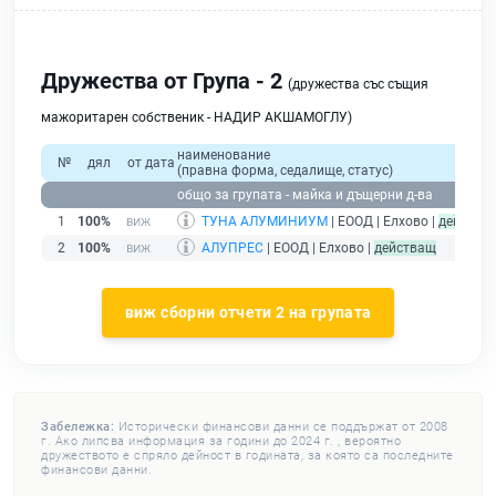
Дружества от Група - 2
(дружества със същия
мажоритарен собственик - НАДИР АКШАМОГЛУ)
наименование
№
дял
от дата
(правна форма, седалище, статус)
общо за групата - майка и дъщерни д-ва
1
100%
ТУНА АЛУМИНИУМ
| ЕООД | Елхово |
действа
2
100%
АЛУПРЕС
| ЕООД | Елхово |
действащ
виж сборни отчети 2 на групата
Забележка:
Исторически финансови данни се поддържат от 2008
г. Ако липсва информация за години до 2024 г. , вероятно
дружеството е спряло дейност в годината, за която са последните
финансови данни.