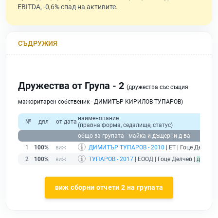
EBITDA, -0,6% спад на активите.
СЪДРУЖИЯ
Дружества от Група - 2
(дружества със същия
мажоритарен собственик - ДИМИТЪР КИРИЛОВ ТУПАРОВ)
наименование
№
дял
от дата
(правна форма, седалище, статус)
общо за групата - майка и дъщерни д-ва
1
100%
ДИМИТЪР ТУПАРОВ - 2010
| ЕТ | Гоце Делчев 
2
100%
ТУПАРОВ - 2017
| ЕООД | Гоце Делчев |
действ
виж сборни отчети 2 на групата