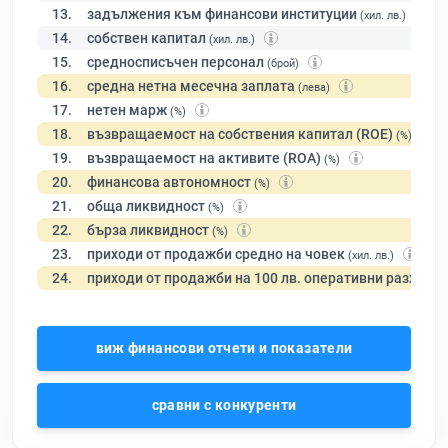
13.
задължения към финансови институции
(хил. лв.)
14.
собствен капитал
(хил. лв.)
15.
средносписъчен персонал
(брой)
16.
средна нетна месечна заплата
(лева)
17.
нетен марж
(%)
18.
възвращаемост на собствения капитал (ROE)
(%)
19.
възвращаемост на активите (ROA)
(%)
20.
финансова автономност
(%)
21.
обща ликвидност
(%)
22.
бърза ликвидност
(%)
23.
приходи от продажби средно на човек
(хил. лв.)
24.
приходи от продажби на 100 лв. оперативни разходи
виж финансови отчети и показатели
сравни с конкуренти