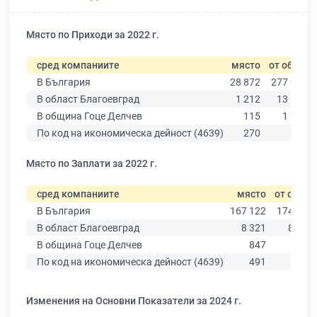
Място по Приходи за 2022 г.
сред компаниите
място
от общо
В България
28 872
277 019
В област Благоевград
1 212
13 529
В община Гоце Делчев
115
1 297
По код на икономическа дейност (4639)
270
639
Място по Заплати за 2022 г.
сред компаниите
място
от общо
В България
167 122
174 403
В област Благоевград
8 321
8 826
В община Гоце Делчев
847
900
По код на икономическа дейност (4639)
491
503
Изменения на Основни Показатели за 2024 г.