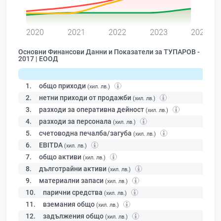
0
2020
2021
2022
2023
2024
Основни Финансови Данни и Показатели за ТУПАРОВ -
2017 | ЕООД
1.
общо приходи
(хил. лв.)
2.
нетни приходи от продажби
(хил. лв.)
3.
разходи за оперативна дейност
(хил. лв.)
4.
разходи за персонала
(хил. лв.)
5.
счетоводна печалба/загуба
(хил. лв.)
6.
EBITDA
(хил. лв.)
7.
общо активи
(хил. лв.)
8.
дълготрайни активи
(хил. лв.)
9.
материални запаси
(хил. лв.)
10.
парични средства
(хил. лв.)
11.
вземания общо
(хил. лв.)
12.
задължения общо
(хил. лв.)