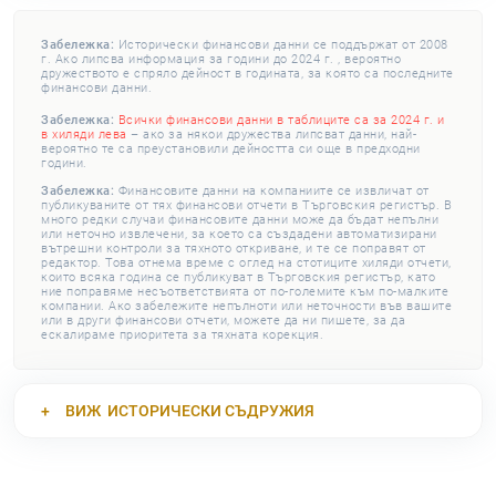
Забележка:
Исторически финансови данни се поддържат от 2008
г. Ако липсва информация за години до 2024 г. , вероятно
дружеството е спряло дейност в годината, за която са последните
финансови данни.
Забележка:
Всички финансови данни в таблиците са за 2024 г. и
в хиляди лева
– ако за някои дружества липсват данни, най-
вероятно те са преустановили дейността си още в предходни
години.
Забележка:
Финансовите данни на компаниите се извличат от
публикуваните от тях финансови отчети в Търговския регистър. В
много редки случаи финансовите данни може да бъдат непълни
или неточно извлечени, за което са създадени автоматизирани
вътрешни контроли за тяхното откриване, и те се поправят от
редактор. Това отнема време с оглед на стотиците хиляди отчети,
които всяка година се публикуват в Търговския регистър, като
ние поправяме несъответствията от по-големите към по-малките
компании. Ако забележите непълноти или неточности във вашите
или в други финансови отчети, можете да ни пишете, за да
ескалираме приоритета за тяхната корекция.
ВИЖ
ИСТОРИЧЕСКИ СЪДРУЖИЯ