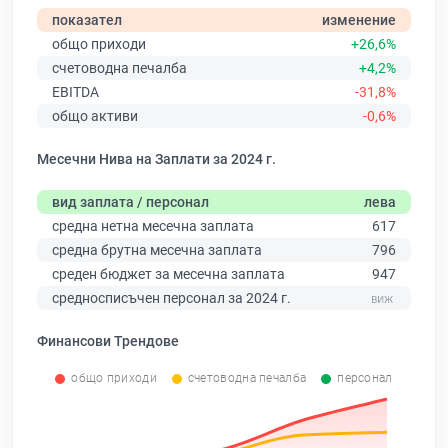
показател
изменение
общо приходи
+26,6%
счетоводна печалба
+4,2%
EBITDA
-31,8%
общо активи
-0,6%
Месечни Нива на Заплати за 2024 г.
вид заплата / персонал
лева
средна нетна месечна заплата
617
средна брутна месечна заплата
796
среден бюджет за месечна заплата
947
средносписъчен персонал за 2024 г.
Финансови Трендове
общо приходи
счетоводна печалба
персонал