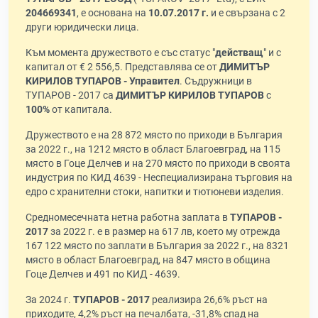
204669341
, е основана на
10.07.2017 г.
и е свързана с 2
други юридически лица.
Към момента дружеството е със статус "
действащ
" и с
капитал от € 2 556,5. Представлява се от
ДИМИТЪР
КИРИЛОВ ТУПАРОВ - Управител
. Съдружници в
ТУПАРОВ - 2017 са
ДИМИТЪР КИРИЛОВ ТУПАРОВ
с
100%
от капитала.
Дружеството е на 28 872 място по приходи в България
за 2022 г., на 1212 място в област Благоевград, на 115
място в Гоце Делчев и на 270 място по приходи в своята
индустрия по КИД 4639 - Неспециализирана търговия на
едро с хранителни стоки, напитки и тютюневи изделия.
Средномесечната нетна работна заплата в
ТУПАРОВ -
2017
за 2022 г. е в размер на 617 лв, което му отрежда
167 122 място по заплати в България за 2022 г., на 8321
място в област Благоевград, на 847 място в община
Гоце Делчев и 491 по КИД - 4639.
За 2024 г.
ТУПАРОВ - 2017
реализира 26,6% ръст на
приходите, 4,2% ръст на печалбата, -31,8% спад на