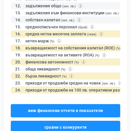
12.
задължения общо
(хил. лв.)
13.
задължения към финансови институции
(хил. лв.)
14.
собствен капитал
(хил. лв.)
15.
средносписъчен персонал
(брой)
16.
средна нетна месечна заплата
(лева)
17.
нетен марж
(%)
18.
възвращаемост на собствения капитал (ROE)
(%)
19.
възвращаемост на активите (ROA)
(%)
20.
финансова автономност
(%)
21.
обща ликвидност
(%)
22.
бърза ликвидност
(%)
23.
приходи от продажби средно на човек
(хил. лв.)
24.
приходи от продажби на 100 лв. оперативни разходи
виж финансови отчети и показатели
сравни с конкуренти