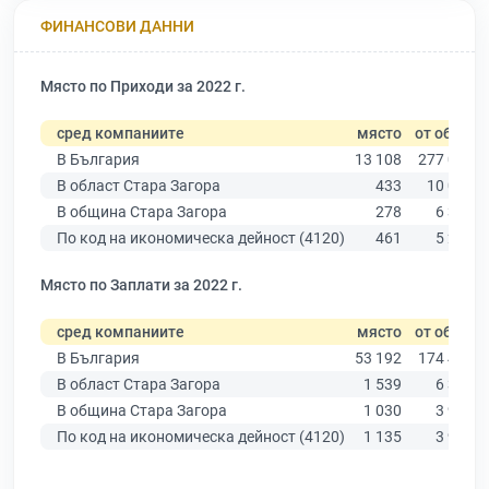
ФИНАНСОВИ ДАННИ
Място по Приходи за 2022 г.
сред компаниите
място
от общо
В България
13 108
277 019
В област Стара Загора
433
10 079
В община Стара Загора
278
6 309
По код на икономическа дейност (4120)
461
5 291
Място по Заплати за 2022 г.
сред компаниите
място
от общо
В България
53 192
174 403
В област Стара Загора
1 539
6 394
В община Стара Загора
1 030
3 960
По код на икономическа дейност (4120)
1 135
3 927