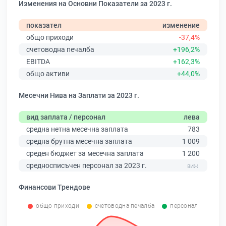
Изменения на Основни Показатели за 2023 г.
показател
изменение
общо приходи
-37,4%
счетоводна печалба
+196,2%
EBITDA
+162,3%
общо активи
+44,0%
Месечни Нива на Заплати за 2023 г.
вид заплата / персонал
лева
средна нетна месечна заплата
783
средна брутна месечна заплата
1 009
среден бюджет за месечна заплата
1 200
средносписъчен персонал за 2023 г.
Финансови Трендове
общо приходи
счетоводна печалба
персонал