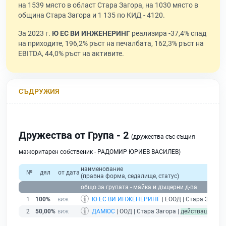
на 1539 място в област Стара Загора, на 1030 място в
община Стара Загора и 1 135 по КИД - 4120.
За 2023 г.
Ю ЕС ВИ ИНЖЕНЕРИНГ
реализира -37,4% спад
на приходите, 196,2% ръст на печалбата, 162,3% ръст на
EBITDA, 44,0% ръст на активите.
СЪДРУЖИЯ
Дружества от Група - 2
(дружества със същия
мажоритарен собственик - РАДОМИР ЮРИЕВ ВАСИЛЕВ)
наименование
№
дял
от дата
(правна форма, седалище, статус)
общо за групата - майка и дъщерни д-ва
1
100%
Ю ЕС ВИ ИНЖЕНЕРИНГ
| ЕООД | Стара Загора
2
50,00%
ДАМЮС
| ООД | Стара Загора |
действащ