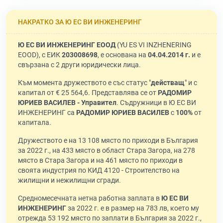
НАКРАТКО ЗА Ю ЕС ВИ ИНЖЕНЕРИНГ
Ю ЕС ВИ ИНЖЕНЕРИНГ ЕООД
(YU ES VI INZHENERING
EOOD), с ЕИК
203008698
, е основана на
04.04.2014 г.
и е
свързана с 2 други юридически лица.
Към момента дружеството е със статус "
действащ
" и с
капитал от € 25 564,6. Представлява се от
РАДОМИР
ЮРИЕВ ВАСИЛЕВ - Управител
. Съдружници в Ю ЕС ВИ
ИНЖЕНЕРИНГ са
РАДОМИР ЮРИЕВ ВАСИЛЕВ
с
100%
от
капитала.
Дружеството е на 13 108 място по приходи в България
за 2022 г., на 433 място в област Стара Загора, на 278
място в Стара Загора и на 461 място по приходи в
своята индустрия по КИД 4120 - Строителство на
жилищни и нежилищни сгради.
Средномесечната нетна работна заплата в
Ю ЕС ВИ
ИНЖЕНЕРИНГ
за 2022 г. е в размер на 783 лв, което му
отрежда 53 192 място по заплати в България за 2022 г.,