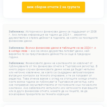
виж сборни отчети 2 на групата
Забележка:
Исторически финансови данни се поддържат от 2008
г. Ако липсва информация за години до 2024 г. , вероятно
дружеството е спряло дейност в годината, за която са последните
финансови данни.
Забележка:
Всички финансови данни в таблиците са за 2024 г. и
в хиляди лева
– ако за някои дружества липсват данни, най-
вероятно те са преустановили дейността си още в предходни
години.
Забележка:
Финансовите данни на компаниите се извличат от
публикуваните от тях финансови отчети в Търговския регистър. В
много редки случаи финансовите данни може да бъдат непълни
или неточно извлечени, за което са създадени автоматизирани
вътрешни контроли за тяхното откриване, и те се поправят от
редактор. Това отнема време с оглед на стотиците хиляди отчети,
които всяка година се публикуват в Търговския регистър, като
ние поправяме несъответствията от по-големите към по-малките
компании. Ако забележите непълноти или неточности във вашите
или в други финансови отчети, можете да ни пишете, за да
ескалираме приоритета за тяхната корекция.