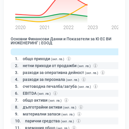
0
2020
2021
2022
2023
2024
Основни Финансови Данни и Показатели за Ю ЕС ВИ
ИНЖЕНЕРИНГ | ЕООД
1.
общо приходи
(хил. лв.)
2.
нетни приходи от продажби
(хил. лв.)
3.
разходи за оперативна дейност
(хил. лв.)
4.
разходи за персонала
(хил. лв.)
5.
счетоводна печалба/загуба
(хил. лв.)
6.
EBITDA
(хил. лв.)
7.
общо активи
(хил. лв.)
8.
дълготрайни активи
(хил. лв.)
9.
материални запаси
(хил. лв.)
10.
парични средства
(хил. лв.)
11.
вземания общо
(хил. лв.)