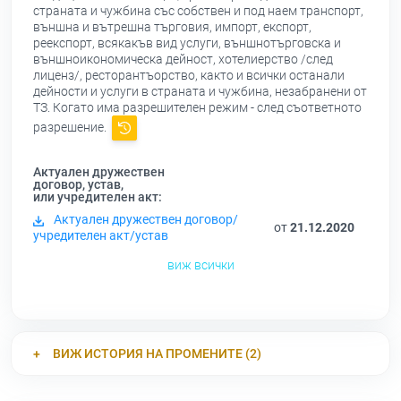
страната и чужбина със собствен и под наем транспорт,
външна и вътрешна търговия, импорт, експорт,
реекспорт, всякакъв вид услуги, външнотърговска и
външноикономическа дейност, хотелиерство /след
лиценз/, ресторантъорство, както и всички останали
дейности и услуги в страната и чужбина, незабранени от
ТЗ. Когато има разрешителен режим - след съответното
разрешение.
Актуален дружествен
договор, устав,
или учредителен акт:
Актуален дружествен договор/
от
21.12.2020
учредителен акт/устав
виж всички
ВИЖ ИСТОРИЯ НА ПРОМЕНИТЕ (2)