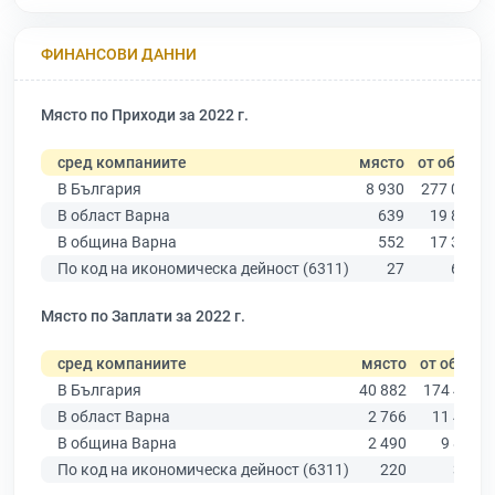
ФИНАНСОВИ ДАННИ
Място по Приходи за 2022 г.
сред компаниите
място
от общо
В България
8 930
277 019
В област Варна
639
19 882
В община Варна
552
17 349
По код на икономическа дейност (6311)
27
649
Място по Заплати за 2022 г.
сред компаниите
място
от общо
В България
40 882
174 403
В област Варна
2 766
11 437
В община Варна
2 490
9 876
По код на икономическа дейност (6311)
220
358