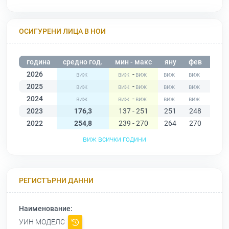
ОСИГУРЕНИ ЛИЦА В НОИ
година
средно год.
мин - макс
яну
фев
мар
2026
-
2025
-
2024
-
2023
176,3
137 - 251
251
248
221
2022
254,8
239 - 270
264
270
263
виж всички години
РЕГИСТЪРНИ ДАННИ
Наименование:
УИН МОДЕЛС