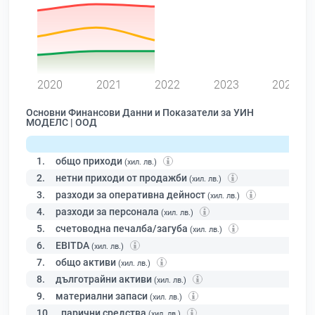
0
2020
2021
2022
2023
2024
Основни Финансови Данни и Показатели за УИН
МОДЕЛС | ООД
1.
общо приходи
(хил. лв.)
2.
нетни приходи от продажби
(хил. лв.)
3.
разходи за оперативна дейност
(хил. лв.)
4.
разходи за персонала
(хил. лв.)
5.
счетоводна печалба/загуба
(хил. лв.)
6.
EBITDA
(хил. лв.)
7.
общо активи
(хил. лв.)
8.
дълготрайни активи
(хил. лв.)
9.
материални запаси
(хил. лв.)
10.
парични средства
(хил. лв.)