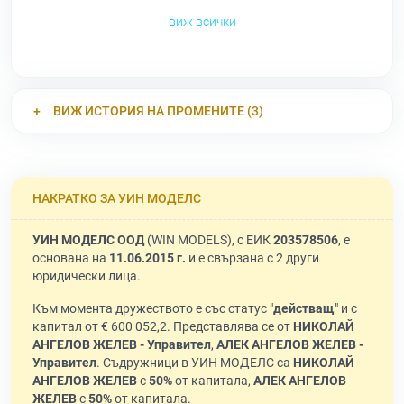
виж всички
ВИЖ ИСТОРИЯ НА ПРОМЕНИТЕ (3)
НАКРАТКО ЗА УИН МОДЕЛС
УИН МОДЕЛС ООД
(WIN MODELS), с ЕИК
203578506
, е
основана на
11.06.2015 г.
и е свързана с 2 други
юридически лица.
Към момента дружеството е със статус "
действащ
" и с
капитал от € 600 052,2. Представлява се от
НИКОЛАЙ
АНГЕЛОВ ЖЕЛЕВ - Управител
,
АЛЕК АНГЕЛОВ ЖЕЛЕВ -
Управител
. Съдружници в УИН МОДЕЛС са
НИКОЛАЙ
АНГЕЛОВ ЖЕЛЕВ
с
50%
от капитала,
АЛЕК АНГЕЛОВ
ЖЕЛЕВ
с
50%
от капитала.