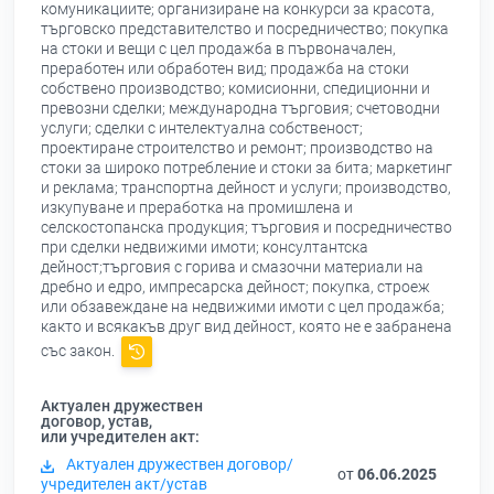
комуникациите; организиране на конкурси за красота,
търговско представителство и посредничество; покупка
на стоки и вещи с цел продажба в първоначален,
преработен или обработен вид; продажба на стоки
собствено производство; комисионни, спедиционни и
превозни сделки; международна търговия; счетоводни
услуги; сделки с интелектуална собственост;
проектиране строителство и ремонт; производство на
стоки за широко потребление и стоки за бита; маркетинг
и реклама; транспортна дейност и услуги; производство,
изкупуване и преработка на промишлена и
селскостопанска продукция; търговия и посредничество
при сделки недвижими имоти; консултантска
дейност;търговия с горива и смазочни материали на
дребно и едро, импресарска дейност; покупка, строеж
или обзавеждане на недвижими имоти с цел продажба;
както и всякакъв друг вид дейност, която не е забранена
със закон.
Актуален дружествен
договор, устав,
или учредителен акт:
Актуален дружествен договор/
от
06.06.2025
учредителен акт/устав