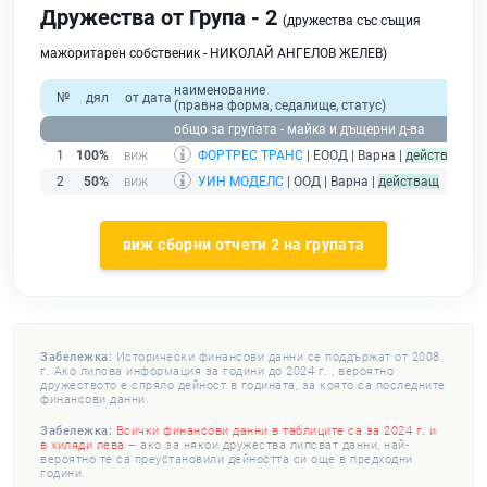
Дружества от Група - 2
(дружества със същия
мажоритарен собственик - НИКОЛАЙ АНГЕЛОВ ЖЕЛЕВ)
наименование
о
№
дял
от дата
(правна форма, седалище, статус)
прих
общо за групата - майка и дъщерни д-ва
1
100%
ФОРТРЕС ТРАНС
| ЕООД | Варна |
действащ
2
50%
УИН МОДЕЛС
| ООД | Варна |
действащ
виж сборни отчети 2 на групата
Забележка:
Исторически финансови данни се поддържат от 2008
г. Ако липсва информация за години до 2024 г. , вероятно
дружеството е спряло дейност в годината, за която са последните
финансови данни.
Забележка:
Всички финансови данни в таблиците са за 2024 г. и
в хиляди лева
– ако за някои дружества липсват данни, най-
вероятно те са преустановили дейността си още в предходни
години.