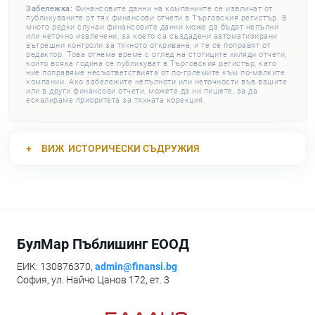
Забележка:
Финансовите данни на компаниите се извличат от
публикуваните от тях финансови отчети в Търговския регистър. В
много редки случаи финансовите данни може да бъдат непълни
или неточно извлечени, за което са създадени автоматизирани
вътрешни контроли за тяхното откриване, и те се поправят от
редактор. Това отнема време с оглед на стотиците хиляди отчети,
които всяка година се публикуват в Търговския регистър, като
ние поправяме несъответствията от по-големите към по-малките
компании. Ако забележите непълноти или неточности във вашите
или в други финансови отчети, можете да ни пишете, за да
ескалираме приоритета за тяхната корекция.
ВИЖ
ИСТОРИЧЕСКИ СЪДРУЖИЯ
БулМар Пъблишинг ЕООД
ЕИК: 130876370,
admin@finansi.bg
София, ул. Найчо Цанов 172, ет. 3