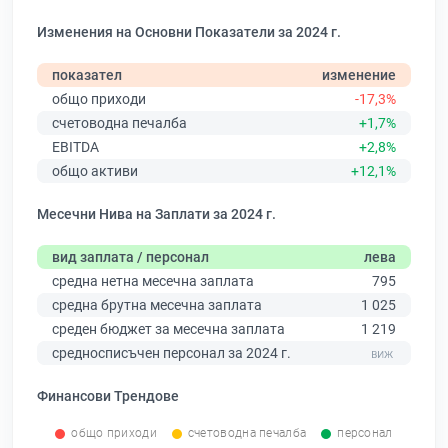
Изменения на Основни Показатели за 2024 г.
показател
изменение
общо приходи
-17,3%
счетоводна печалба
+1,7%
EBITDA
+2,8%
общо активи
+12,1%
Месечни Нива на Заплати за 2024 г.
вид заплата / персонал
лева
средна нетна месечна заплата
795
средна брутна месечна заплата
1 025
среден бюджет за месечна заплата
1 219
средносписъчен персонал за 2024 г.
Финансови Трендове
общо приходи
счетоводна печалба
персонал