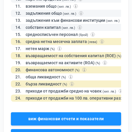
11.
вземания общо
(хил. лв.)
12.
задължения общо
(хил. лв.)
13.
задължения към финансови институции
(хил. лв.)
14.
собствен капитал
(хил. лв.)
15.
средносписъчен персонал
(брой)
16.
средна нетна месечна заплата
(лева)
17.
нетен марж
(%)
18.
възвращаемост на собствения капитал (ROE)
(%)
19.
възвращаемост на активите (ROA)
(%)
20.
финансова автономност
(%)
21.
обща ликвидност
(%)
22.
бърза ликвидност
(%)
23.
приходи от продажби средно на човек
(хил. лв.)
24.
приходи от продажби на 100 лв. оперативни разходи
виж финансови отчети и показатели