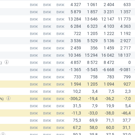
.)
(%)