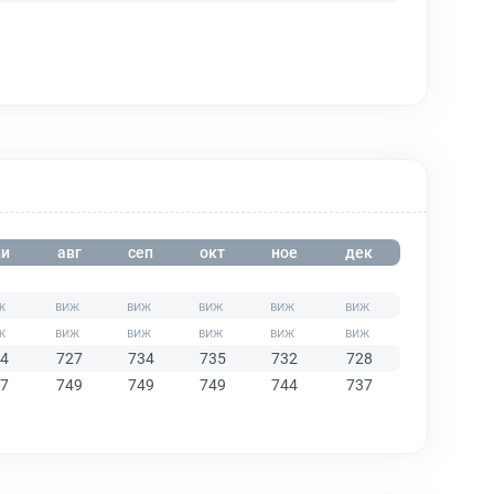
и
авг
сеп
окт
ное
дек
4
727
734
735
732
728
7
749
749
749
744
737