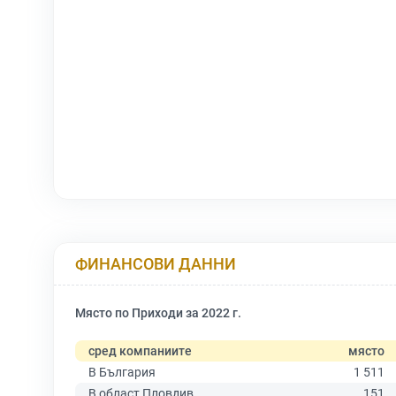
ФИНАНСОВИ ДАННИ
Място по Приходи за 2022 г.
сред компаниите
място
В България
1 511
В област Пловдив
151