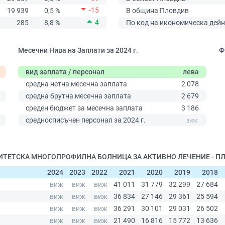
-15
19 939
0,5 %
В община Пловдив
4
285
8,8 %
По код на икономическа дейн
Месечни Нива на Заплати за 2024 г.
Ф
вид заплата / персонал
лева
средна нетна месечна заплата
2 078
средна брутна месечна заплата
2 679
среден бюджет за месечна заплата
3 186
0
средносписъчен персонал за 2024 г.
ЕРСИТЕТСКА МНОГОПРОФИЛНА БОЛНИЦА ЗА АКТИВНО ЛЕЧЕНИЕ - ПЛ
2024
2023
2022
2021
2020
2019
2018