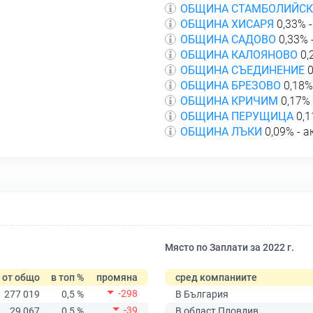
ОБЩИНА СТАМБОЛИЙС
ОБЩИНА ХИСАРЯ
0,33% 
ОБЩИНА САДОВО
0,33% 
ОБЩИНА КАЛОЯНОВО
0,
ОБЩИНА СЪЕДИНЕНИЕ
0
ОБЩИНА БРЕЗОВО
0,18%
ОБЩИНА КРИЧИМ
0,17% 
ОБЩИНА ПЕРУЩИЦА
0,1
ОБЩИНА ЛЪКИ
0,09% - а
Място по Заплати за 2022 г.
от общо
в топ %
промяна
сред компаниите
-298
277 019
0,5 %
В България
-39
29 067
0,5 %
В област Пловдив