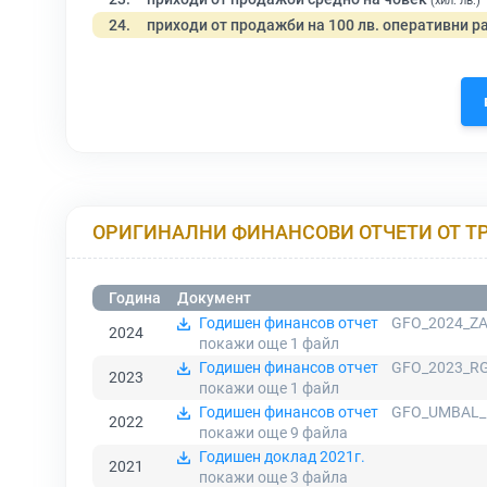
(хил. лв.)
24.
приходи от продажби на 100 лв. оперативни р
ОРИГИНАЛНИ ФИНАНСОВИ ОТЧЕТИ ОТ Т
Година
Документ
Годишен финансов отчет
GFO_2024_ZA
2024
покажи още 1
файл
Годишен финансов отчет
GFO_2023_RG
2023
покажи още 1
файл
Годишен финансов отчет
GFO_UMBAL_P
2022
покажи още 9
файла
Годишен доклад 2021г.
2021
покажи още 3
файла