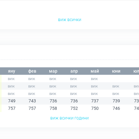
виж всички
яну
фев
мар
апр
май
юни
юл
749
743
736
736
737
739
73
757
757
758
752
750
746
74
виж всички години