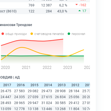
-162
769
12 387
6,2 %
17
ост (8610)
122
284
43,0 %
инансови Трендове
общо приходи
счетоводна печалба
персонал
2020
2021
2022
2023
2024
ОВДИВ | АД
2017
2016
2015
2014
2013
2012
2011
2010