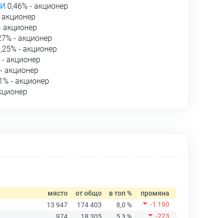
КИ
0,46% - акционер
- акционер
- акционер
27% - акционер
,25% - акционер
 - акционер
- акционер
1% - акционер
кционер
място
от общо
в топ %
промяна
-1 190
13 947
174 403
8,0 %
-223
974
18 305
5,3 %