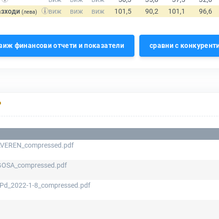
азходи
(лева)
виж финансови отчети и показатели
сравни с конкурент
Р
VEREN_compressed.pdf
OSA_compressed.pdf
d_2022-1-8_compressed.pdf