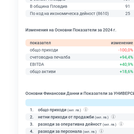
В община Пловдив
91
По код на икономическа дейност (8610)
25
Изменения на Основни Показатели за 2024 г.
показател
изменение
общо приходи
-100,0%
счетоводна печалба
+94,4%
EBITDA
+40,9%
общо активи
+18,6%
Основни Финансови Данни и Показатели за УНИВ
1.
общо приходи
(хил. лв.)
2.
нетни приходи от продажби
(хил. лв.)
3.
разходи за оперативна дейност
(хил. лв.)
4.
разходи за персонала
(хил. лв.)