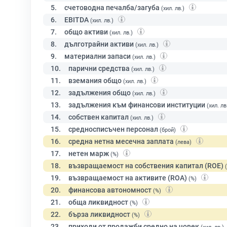
5.
счетоводна печалба/загуба
(хил. лв.)
6.
EBITDA
(хил. лв.)
7.
общо активи
(хил. лв.)
8.
дълготрайни активи
(хил. лв.)
9.
материални запаси
(хил. лв.)
10.
парични средства
(хил. лв.)
11.
вземания общо
(хил. лв.)
12.
задължения общо
(хил. лв.)
13.
задължения към финансови институции
(хил. лв
14.
собствен капитал
(хил. лв.)
15.
средносписъчен персонал
(брой)
16.
средна нетна месечна заплата
(лева)
17.
нетен марж
(%)
18.
възвращаемост на собствения капитал (ROE)
19.
възвращаемост на активите (ROA)
(%)
20.
финансова автономност
(%)
21.
обща ликвидност
(%)
22.
бърза ликвидност
(%)
23.
приходи от продажби средно на човек