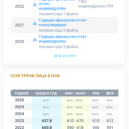
ГФО
отчет -
индивидуален.PDF
2022
индивидуален
покажи още 7
файла
Годишен финансов отчет -
консолидиран
2021
покажи още 3
файла
Годишен финансов отчет -
индивидуален
2020
покажи още 3
файла
виж всички
ОСИГУРЕНИ ЛИЦА В НОИ
година
средно год.
мин - макс
яну
фев
мар
2026
-
2025
-
2024
-
2023
637,8
610 - 670
610
612
616
2022
600,8
590 - 618
590
591
595