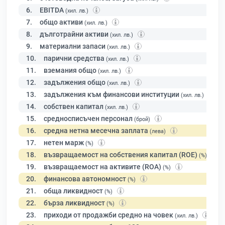
6.
EBITDA
(хил. лв.)
7.
общо активи
(хил. лв.)
8.
дълготрайни активи
(хил. лв.)
9.
материални запаси
(хил. лв.)
10.
парични средства
(хил. лв.)
11.
вземания общо
(хил. лв.)
12.
задължения общо
(хил. лв.)
13.
задължения към финансови институции
(хил. лв.)
14.
собствен капитал
(хил. лв.)
15.
средносписъчен персонал
(брой)
16.
средна нетна месечна заплата
(лева)
17.
нетен марж
(%)
18.
възвращаемост на собствения капитал (ROE)
(%)
19.
възвращаемост на активите (ROA)
(%)
20.
финансова автономност
(%)
21.
обща ликвидност
(%)
22.
бърза ликвидност
(%)
23.
приходи от продажби средно на човек
(хил. лв.)