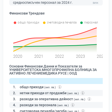
средносписъчен персонал за 2024 г.
Финансови Трендове
общо приходи
счетоводна печалба
персонал
0
2020
2021
2022
2023
2024
Основни Финансови Данни и Показатели за
УНИВЕРСИТЕТСКА МНОГОПРОФИЛНА БОЛНИЦА ЗА
АКТИВНО ЛЕЧЕНИЕМЕДИКА РУСЕ | ООД
1.
общо приходи
(хил. лв.)
2.
нетни приходи от продажби
(хил. лв.)
3.
разходи за оперативна дейност
(хил. лв.)
4.
разходи за персонала
(хил. лв.)
5.
счетоводна печалба/загуба
(хил. лв.)