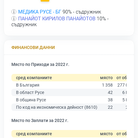
МЕДИКА РУСЕ - БГ
90% - съдружник
ПАНАЙОТ КИРИЛОВ ПАНАЙОТОВ
10% -
съдружник
ФИНАНСОВИ ДАННИ
Място по Приходи за 2022 г.
сред компаниите
място
от общо
В България
1 358
277 019
В област Русе
42
6 851
В община Русе
38
5 883
По код на икономическа дейност (8610)
22
285
Място по Заплати за 2022 г.
сред компаниите
място
от общо