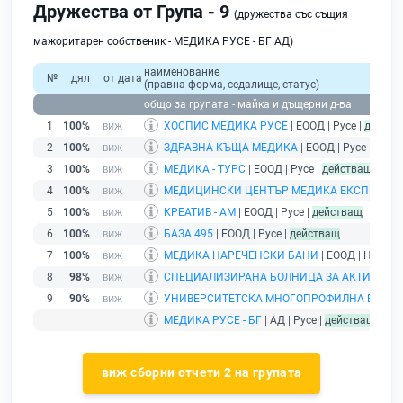
Дружества от Група - 9
(дружества със същия
мажоритарен собственик - МЕДИКА РУСЕ - БГ АД)
наименование
№
дял
от дата
(правна форма, седалище, статус)
общо за групата - майка и дъщерни д-ва
1
100%
ХОСПИС МЕДИКА РУСЕ
| ЕООД | Русе |
действ
2
100%
ЗДРАВНА КЪЩА МЕДИКА
| ЕООД | Русе |
дейс
3
100%
МЕДИКА - ТУРС
| ЕООД | Русе |
действащ
4
100%
МЕДИЦИНСКИ ЦЕНТЪР МЕДИКА ЕКСПЕРТ
| 
5
100%
КРЕАТИВ - АМ
| ЕООД | Русе |
действащ
6
100%
БАЗА 495
| ЕООД | Русе |
действащ
7
100%
МЕДИКА НАРЕЧЕНСКИ БАНИ
| ЕООД | Нарече
8
98%
СПЕЦИАЛИЗИРАНА БОЛНИЦА ЗА АКТИВНО Л
9
90%
УНИВЕРСИТЕТСКА МНОГОПРОФИЛНА БОЛНИ
МЕДИКА РУСЕ - БГ
| АД | Русе |
действащ
- др
виж сборни отчети 2 на групата