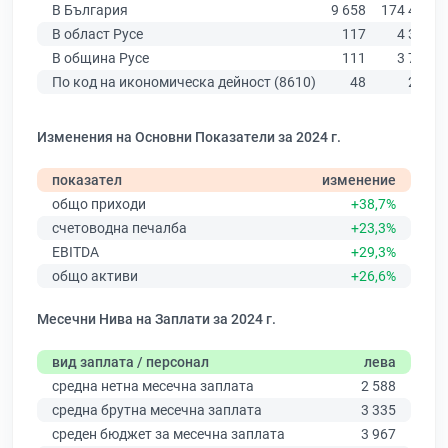
В България
9 658
174 403
В област Русе
117
4 390
В община Русе
111
3 764
По код на икономическа дейност (8610)
48
284
Изменения на Основни Показатели за 2024 г.
показател
изменение
общо приходи
+38,7%
счетоводна печалба
+23,3%
EBITDA
+29,3%
общо активи
+26,6%
Месечни Нива на Заплати за 2024 г.
вид заплата / персонал
лева
средна нетна месечна заплата
2 588
средна брутна месечна заплата
3 335
среден бюджет за месечна заплата
3 967