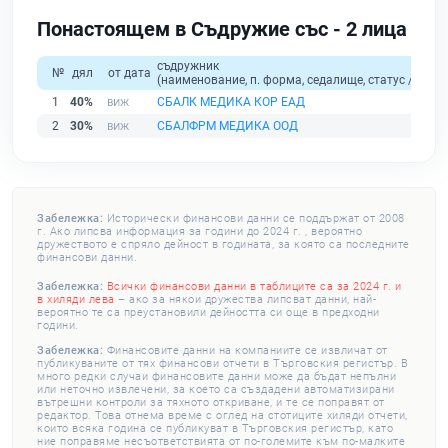
Понастоящем в Съдружие със - 2 лица
съдружник
№
дял
от дата
(наименование, п. форма, седалище, статус / физи
1
40%
СБАЛК МЕДИКА КОР ЕАД
2
30%
СБАЛФРМ МЕДИКА ООД
Забележка:
Исторически финансови данни се поддържат от 2008
г. Ако липсва информация за години до 2024 г. , вероятно
дружеството е спряло дейност в годината, за която са последните
финансови данни.
Забележка:
Всички финансови данни в таблиците са за 2024 г. и
в хиляди лева
– ако за някои дружества липсват данни, най-
вероятно те са преустановили дейността си още в предходни
години.
Забележка:
Финансовите данни на компаниите се извличат от
публикуваните от тях финансови отчети в Търговския регистър. В
много редки случаи финансовите данни може да бъдат непълни
или неточно извлечени, за което са създадени автоматизирани
вътрешни контроли за тяхното откриване, и те се поправят от
редактор. Това отнема време с оглед на стотиците хиляди отчети,
които всяка година се публикуват в Търговския регистър, като
ние поправяме несъответствията от по-големите към по-малките