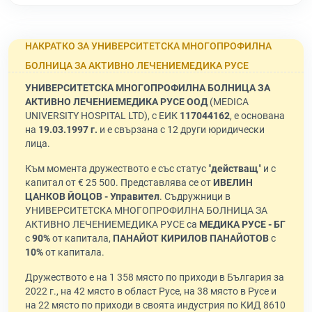
НАКРАТКО ЗА УНИВЕРСИТЕТСКА МНОГОПРОФИЛНА
БОЛНИЦА ЗА АКТИВНО ЛЕЧЕНИЕМЕДИКА РУСЕ
УНИВЕРСИТЕТСКА МНОГОПРОФИЛНА БОЛНИЦА ЗА
АКТИВНО ЛЕЧЕНИЕМЕДИКА РУСЕ ООД
(MEDICA
UNIVERSITY HOSPITAL LTD), с ЕИК
117044162
, е основана
на
19.03.1997 г.
и е свързана с 12 други юридически
лица.
Към момента дружеството е със статус "
действащ
" и с
капитал от € 25 500. Представлява се от
ИВЕЛИН
ЦАНКОВ ЙОЦОВ - Управител
. Съдружници в
УНИВЕРСИТЕТСКА МНОГОПРОФИЛНА БОЛНИЦА ЗА
АКТИВНО ЛЕЧЕНИЕМЕДИКА РУСЕ са
МЕДИКА РУСЕ - БГ
с
90%
от капитала,
ПАНАЙОТ КИРИЛОВ ПАНАЙОТОВ
с
10%
от капитала.
Дружеството е на 1 358 място по приходи в България за
2022 г., на 42 място в област Русе, на 38 място в Русе и
на 22 място по приходи в своята индустрия по КИД 8610