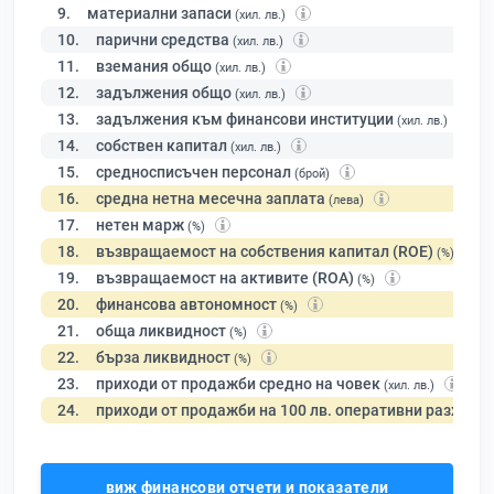
9.
материални запаси
(хил. лв.)
10.
парични средства
(хил. лв.)
11.
вземания общо
(хил. лв.)
12.
задължения общо
(хил. лв.)
13.
задължения към финансови институции
(хил. лв.)
14.
собствен капитал
(хил. лв.)
15.
средносписъчен персонал
(брой)
16.
средна нетна месечна заплата
(лева)
17.
нетен марж
(%)
18.
възвращаемост на собствения капитал (ROE)
(%)
19.
възвращаемост на активите (ROA)
(%)
20.
финансова автономност
(%)
21.
обща ликвидност
(%)
22.
бърза ликвидност
(%)
23.
приходи от продажби средно на човек
(хил. лв.)
24.
приходи от продажби на 100 лв. оперативни разходи
виж финансови отчети и показатели