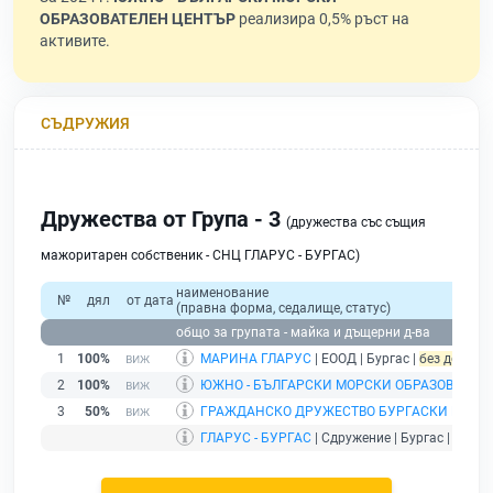
ОБРАЗОВАТЕЛЕН ЦЕНТЪР
реализира 0,5% ръст на
активите.
СЪДРУЖИЯ
Дружества от Група - 3
(дружества със същия
мажоритарен собственик - СНЦ ГЛАРУС - БУРГАС)
наименование
№
дял
от дата
(правна форма, седалище, статус)
общо за групата - майка и дъщерни д-ва
1
100%
МАРИНА ГЛАРУС
| ЕООД | Бургас |
без дейност
2
100%
ЮЖНО - БЪЛГАРСКИ МОРСКИ ОБРАЗОВАТЕЛ
3
50%
ГРАЖДАНСКО ДРУЖЕСТВО БУРГАСКИ ЕЗЕРА 
ГЛАРУС - БУРГАС
| Сдружение | Бургас |
дейст