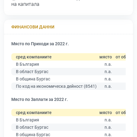
на капитала
ФИНАНСОВИ ДАННИ
Място по Приходи за 2022 г.
сред компаниите
място
от общо
В България
n.a.
В област Бургас
n.a.
В община Бургас
n.a.
По код на икономическа дейност (8541)
n.a.
Място по Заплати за 2022 г.
сред компаниите
място
от общо
В България
n.a.
В област Бургас
n.a.
В община Бургас
n.a.