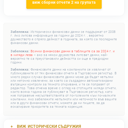
виж сборни отчети 2 на групата
Забележка:
Исторически финансови данни се поддържат от 2008
г. Ако липсва информация за години до 2024 г. , вероятно
дружеството е спряло дейност в годината, за която са последните
финансови данни.
Забележка:
Всички финансови данни в таблиците са за 2024 г. и
в хиляди лева
– ако за някои дружества липсват данни, най-
вероятно те са преустановили дейността си още в предходни
години.
Забележка:
Финансовите данни на компаниите се извличат от
публикуваните от тях финансови отчети в Търговския регистър. В
много редки случаи финансовите данни може да бъдат непълни
или неточно извлечени, за което са създадени автоматизирани
вътрешни контроли за тяхното откриване, и те се поправят от
редактор. Това отнема време с оглед на стотиците хиляди отчети,
които всяка година се публикуват в Търговския регистър, като
ние поправяме несъответствията от по-големите към по-малките
компании. Ако забележите непълноти или неточности във вашите
или в други финансови отчети, можете да ни пишете, за да
ескалираме приоритета за тяхната корекция.
ВИЖ
ИСТОРИЧЕСКИ СЪДРУЖИЯ