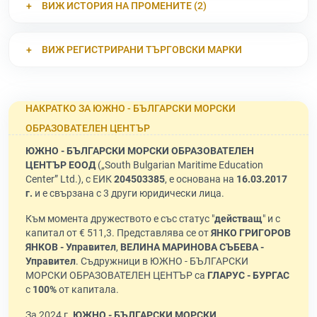
ВИЖ ИСТОРИЯ НА ПРОМЕНИТЕ (2)
ВИЖ РЕГИСТРИРАНИ ТЪРГОВСКИ МАРКИ
НАКРАТКО ЗА ЮЖНО - БЪЛГАРСКИ МОРСКИ
ОБРАЗОВАТЕЛЕН ЦЕНТЪР
ЮЖНО - БЪЛГАРСКИ МОРСКИ ОБРАЗОВАТЕЛЕН
ЦЕНТЪР ЕООД
(„South Bulgarian Maritime Education
Center” Ltd.), с ЕИК
204503385
, е основана на
16.03.2017
г.
и е свързана с 3 други юридически лица.
Към момента дружеството е със статус "
действащ
" и с
капитал от € 511,3. Представлява се от
ЯНКО ГРИГОРОВ
ЯНКОВ - Управител
,
ВЕЛИНА МАРИНОВА СЪБЕВА -
Управител
. Съдружници в ЮЖНО - БЪЛГАРСКИ
МОРСКИ ОБРАЗОВАТЕЛЕН ЦЕНТЪР са
ГЛАРУС - БУРГАС
с
100%
от капитала.
За 2024 г.
ЮЖНО - БЪЛГАРСКИ МОРСКИ