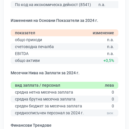
По код на икономическа дейност (8541)
n.a.
Изменения на Основни Показатели за 2024 г.
показател
изменение
общо приходи
n.a.
счетоводна печалба
n.a.
EBITDA
n.a.
общо активи
+0,5%
Месечни Нива на Заплати за 2024 г.
вид заплата / персонал
лева
средна нетна месечна заплата
0
средна брутна месечна заплата
0
среден бюджет за месечна заплата
0
средносписъчен персонал за 2024 г.
Финансови Трендове