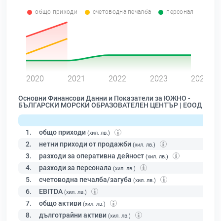
общо приходи
счетоводна печалба
персонал
0
2020
2021
2022
2023
2024
Основни Финансови Данни и Показатели за ЮЖНО -
БЪЛГАРСКИ МОРСКИ ОБРАЗОВАТЕЛЕН ЦЕНТЪР | ЕООД
1.
общо приходи
(хил. лв.)
2.
нетни приходи от продажби
(хил. лв.)
3.
разходи за оперативна дейност
(хил. лв.)
4.
разходи за персонала
(хил. лв.)
5.
счетоводна печалба/загуба
(хил. лв.)
6.
EBITDA
(хил. лв.)
7.
общо активи
(хил. лв.)
8.
дълготрайни активи
(хил. лв.)