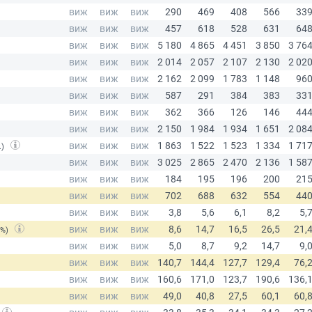
.)
(%)