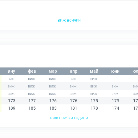
виж всички
яну
фев
мар
апр
май
юни
юл
173
177
176
176
175
173
17
189
185
183
181
178
174
17
виж всички години