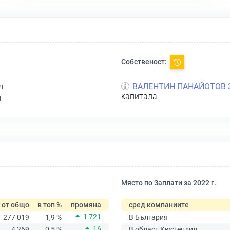
Собственост:
л
ВАЛЕНТИН ПАНАЙОТОВ 
капитала
л
Място по Заплати за 2022 г.
от общо
в топ %
промяна
сред компаниите
1 721
277 019
1,9 %
В България
16
4 269
0,5 %
В област Кюстендил