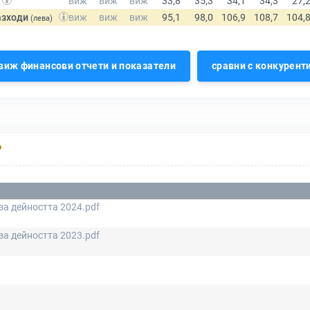
азходи
(лева)
виж финансови отчети и показатели
сравни с конкурент
Р
за дейността 2024.pdf
за дейността 2023.pdf