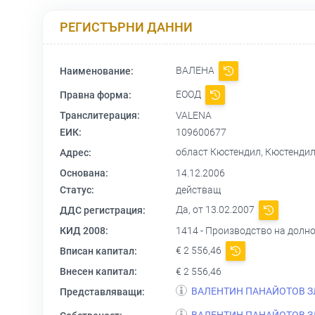
РЕГИСТЪРНИ ДАННИ
ВАЛЕНА
Наименование:
ЕООД
Правна форма:
Транслитерация:
VALENA
ЕИК:
109600677
област Кюстендил, Кюстендил
Адрес:
Основана:
14.12.2006
Статус:
действащ
Да, от 13.02.2007
ДДС регистрация:
КИД 2008:
1414 - Производство на долн
€ 2 556,46
Вписан капитал:
Внесен капитал:
€ 2 556,46
ВАЛЕНТИН ПАНАЙОТОВ З
Представляващи:
ВАЛЕНТИН ПАНАЙОТОВ З