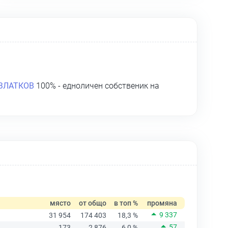
ЗЛАТКОВ
100% - едноличен собственик на
място
от общо
в топ %
промяна
9 337
31 954
174 403
18,3 %
57
173
2 876
6,0 %