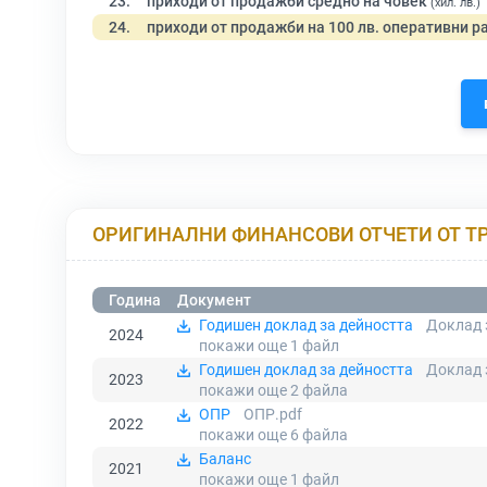
23.
приходи от продажби средно на човек
(хил. лв.)
24.
приходи от продажби на 100 лв. оперативни р
ОРИГИНАЛНИ ФИНАНСОВИ ОТЧЕТИ ОТ Т
Година
Документ
Годишен доклад за дейността
Доклад 
2024
покажи още 1
файл
Годишен доклад за дейността
Доклад 
2023
покажи още 2
файла
ОПР
ОПР.pdf
2022
покажи още 6
файла
Баланс
2021
покажи още 1
файл