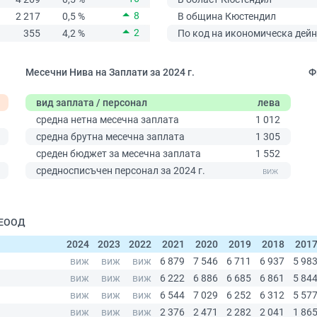
8
2 217
0,5 %
В община Кюстендил
2
355
4,2 %
По код на икономическа дейн
Месечни Нива на Заплати за 2024 г.
Ф
вид заплата / персонал
лева
средна нетна месечна заплата
1 012
средна брутна месечна заплата
1 305
среден бюджет за месечна заплата
1 552
0
средносписъчен персонал за 2024 г.
 ЕООД
2024
2023
2022
2021
2020
2019
2018
201