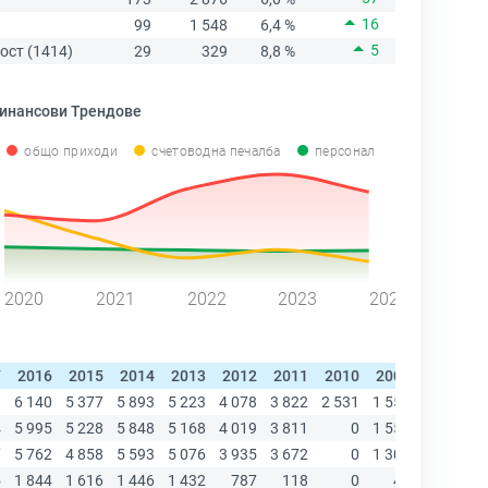
16
99
1 548
6,4 %
5
ост (1414)
29
329
8,8 %
инансови Трендове
общо приходи
счетоводна печалба
персонал
2020
2021
2022
2023
2024
7
2016
2015
2014
2013
2012
2011
2010
2009
2008