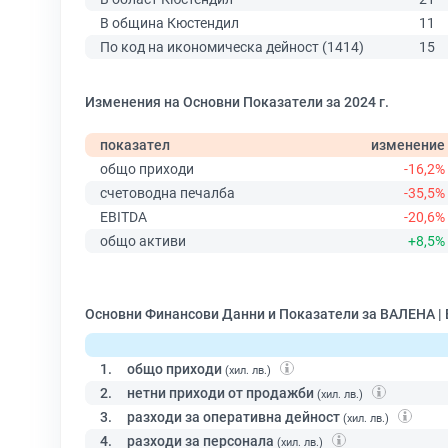
В община Кюстендил
11
По код на икономическа дейност (1414)
15
Изменения на Основни Показатели за 2024 г.
показател
изменение
общо приходи
-16,2%
счетоводна печалба
-35,5%
EBITDA
-20,6%
общо активи
+8,5%
Основни Финансови Данни и Показатели за ВАЛЕНА |
1.
общо приходи
(хил. лв.)
2.
нетни приходи от продажби
(хил. лв.)
3.
разходи за оперативна дейност
(хил. лв.)
4.
разходи за персонала
(хил. лв.)