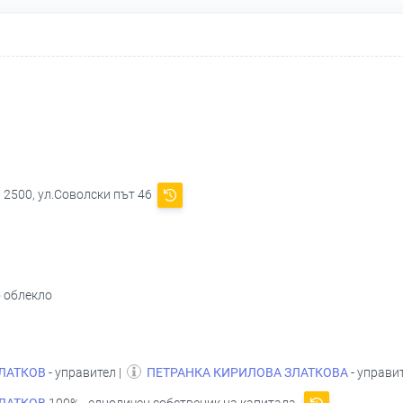
 2500, ул.Соволски път 46
о облекло
ЛАТКОВ
- управител |
ПЕТРАНКА КИРИЛОВА ЗЛАТКОВА
- управи
ЛАТКОВ
100% - едноличен собственик на капитала