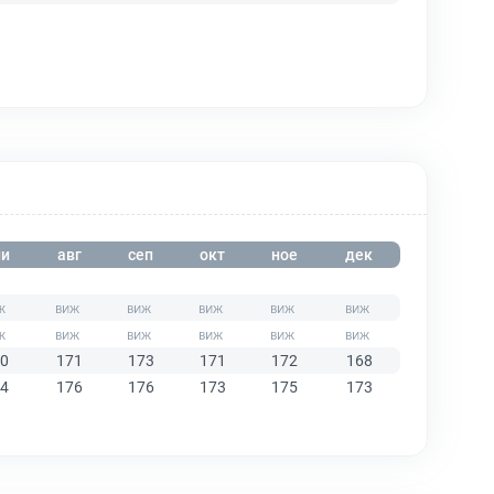
и
авг
сеп
окт
ное
дек
0
171
173
171
172
168
4
176
176
173
175
173