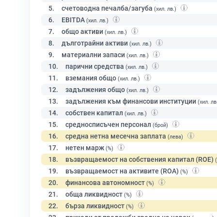
5.
счетоводна печалба/загуба
(хил. лв.)
6.
EBITDA
(хил. лв.)
7.
общо активи
(хил. лв.)
8.
дълготрайни активи
(хил. лв.)
9.
материални запаси
(хил. лв.)
10.
парични средства
(хил. лв.)
11.
вземания общо
(хил. лв.)
12.
задължения общо
(хил. лв.)
13.
задължения към финансови институции
(хил. лв
14.
собствен капитал
(хил. лв.)
15.
средносписъчен персонал
(брой)
16.
средна нетна месечна заплата
(лева)
17.
нетен марж
(%)
18.
възвращаемост на собствения капитал (ROE)
19.
възвращаемост на активите (ROA)
(%)
20.
финансова автономност
(%)
21.
обща ликвидност
(%)
22.
бърза ликвидност
(%)