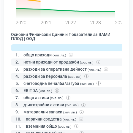
0
2020
2021
2022
2023
2024
Основни Финансови Данни и Показатели за ВАМИ
ПЛОД | ООД
1.
общо приходи
(хил. лв.)
2.
нетни приходи от продажби
(хил. лв.)
3.
разходи за оперативна дейност
(хил. лв.)
4.
разходи за персонала
(хил. лв.)
5.
счетоводна печалба/загуба
(хил. лв.)
6.
EBITDA
(хил. лв.)
7.
общо активи
(хил. лв.)
8.
дълготрайни активи
(хил. лв.)
9.
материални запаси
(хил. лв.)
10.
парични средства
(хил. лв.)
11.
вземания общо
(хил. лв.)