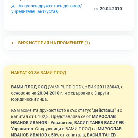
Актуален дружествен договор/
от
20.04.2010
учредителен акт/устав
ВИЖ ИСТОРИЯ НА ПРОМЕНИТЕ (1)
НАКРАТКО ЗА ВАМИ ПЛОД
ВАМИ ПЛОД ООД
(VAMI PLOD OOD), с ЕИК
201123043
, е
основана на
20.04.2010 г.
и е свързана с 3 други
юридически лица.
Към момента дружеството е със статус "
действащ
" и с
капитал от € 102,3. Представлява се от
МИРОСЛАВ
ИВАНОВ ИВАНОВ - Управител
,
ВАСИЛ ТАНЕВ ВАСИЛЕВ -
Управител
. Съдружници в ВАМИ ПЛОД са
МИРОСЛАВ
ИВАНОВ ИВАНОВ
с
50%
от капитала,
ВАСИЛ ТАНЕВ