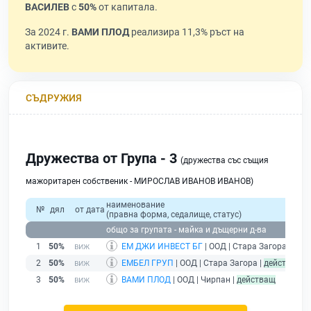
ВАСИЛЕВ
с
50%
от капитала.
За 2024 г.
ВАМИ ПЛОД
реализира 11,3% ръст на
активите.
СЪДРУЖИЯ
Дружества от Група - 3
(дружества със същия
мажоритарен собственик - МИРОСЛАВ ИВАНОВ ИВАНОВ)
наименование
№
дял
от дата
(правна форма, седалище, статус)
общо за групата - майка и дъщерни д-ва
1
50%
ЕМ ДЖИ ИНВЕСТ БГ
| ООД | Стара Загора |
дей
2
50%
ЕМБЕЛ ГРУП
| ООД | Стара Загора |
действащ
3
50%
ВАМИ ПЛОД
| ООД | Чирпан |
действащ