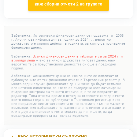
виж сборни отчети 2 на групата
Забележка:
Исторически финансови данни се поддържат от 2008
г. Ако липсва информация за години до 2024 г. , вероятно
дружеството е спряло дейност в годината, за която са последните
финансови данни.
Забележка:
Всички финансови данни в таблиците са за 2024 г. и
в хиляди лева
– ако за някои дружества липсват данни, най-
вероятно те са преустановили дейността си още в предходни
години.
Забележка:
Финансовите данни на компаниите се извличат от
публикуваните от тях финансови отчети в Търговския регистър. В
много редки случаи финансовите данни може да бъдат непълни
или неточно извлечени, за което са създадени автоматизирани
вътрешни контроли за тяхното откриване, и те се поправят от
редактор. Това отнема време с оглед на стотиците хиляди отчети,
които всяка година се публикуват в Търговския регистър, като
ние поправяме несъответствията от по-големите към по-малките
компании. Ако забележите непълноти или неточности във вашите
или в други финансови отчети, можете да ни пишете, за да
ескалираме приоритета за тяхната корекция.
ВИЖ
ИСТОРИЧЕСКИ СЪДРУЖИЯ