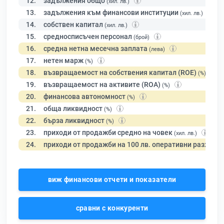
12.
задължения общо
(хил. лв.)
13.
задължения към финансови институции
(хил. лв.)
14.
собствен капитал
(хил. лв.)
15.
средносписъчен персонал
(брой)
16.
средна нетна месечна заплата
(лева)
17.
нетен марж
(%)
18.
възвращаемост на собствения капитал (ROE)
(%)
19.
възвращаемост на активите (ROA)
(%)
20.
финансова автономност
(%)
21.
обща ликвидност
(%)
22.
бърза ликвидност
(%)
23.
приходи от продажби средно на човек
(хил. лв.)
24.
приходи от продажби на 100 лв. оперативни разходи
виж финансови отчети и показатели
сравни с конкуренти