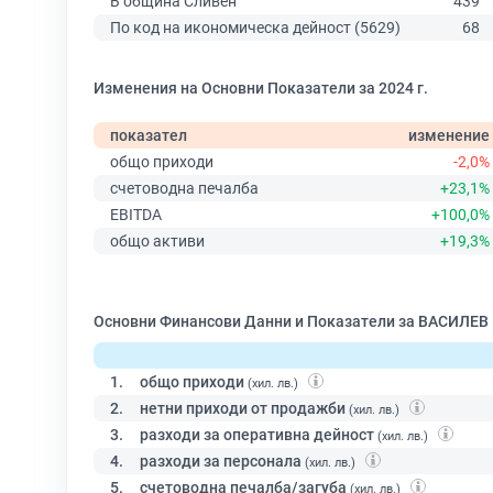
В община Сливен
439
По код на икономическа дейност (5629)
68
Изменения на Основни Показатели за 2024 г.
показател
изменение
общо приходи
-2,0%
счетоводна печалба
+23,1%
EBITDA
+100,0%
общо активи
+19,3%
Основни Финансови Данни и Показатели за ВАСИЛЕВ 
1.
общо приходи
(хил. лв.)
2.
нетни приходи от продажби
(хил. лв.)
3.
разходи за оперативна дейност
(хил. лв.)
4.
разходи за персонала
(хил. лв.)
5.
счетоводна печалба/загуба
(хил. лв.)