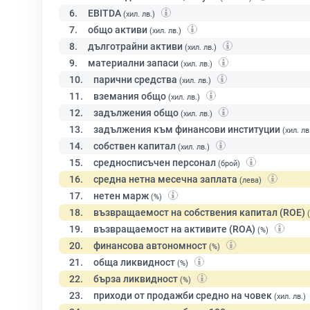
6.
EBITDA
(хил. лв.)
7.
общо активи
(хил. лв.)
8.
дълготрайни активи
(хил. лв.)
9.
материални запаси
(хил. лв.)
10.
парични средства
(хил. лв.)
11.
вземания общо
(хил. лв.)
12.
задължения общо
(хил. лв.)
13.
задължения към финансови институции
(хил. лв
14.
собствен капитал
(хил. лв.)
15.
средносписъчен персонал
(брой)
16.
средна нетна месечна заплата
(лева)
17.
нетен марж
(%)
18.
възвращаемост на собствения капитал (ROE)
19.
възвращаемост на активите (ROA)
(%)
20.
финансова автономност
(%)
21.
обща ликвидност
(%)
22.
бърза ликвидност
(%)
23.
приходи от продажби средно на човек
(хил. лв.)