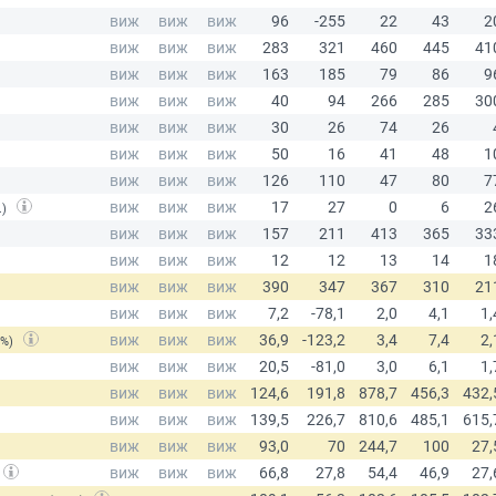
.)
(%)