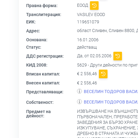
ЕООД
Правна форма:
Транслитерация:
VASILEV EOOD
ЕИК:
119651079
област Сливен, Сливен 8800,
Адрес:
Основана:
16.01.2006
Статус:
действащ
Да, от 02.05.2006
ДДС регистрация:
КИД 2008:
5629 - Други дейности по при
€ 2 556,46
Вписан капитал:
Внесен капитал:
€ 2 556,46
ВЕСЕЛИН ТОДОРОВ ВАСИ
Представляващи:
ВЕСЕЛИН ТОДОРОВ ВАСИ
Собственост:
ИЗВЪРШВАНЕ НА ВЪНШНОТЪР
Предмет на
дейност:
ПЪРВОНАЧАЛЕН, ПРЕРАБОТЕН
ЗАВЕДЕНИЯ ЗА БЪРЗО ХРАН
ИЗКУПУВАНЕ, СЪХРАНЕНИЕ, 
ДРЕБНО В СТРАНАТА И ЧУЖ