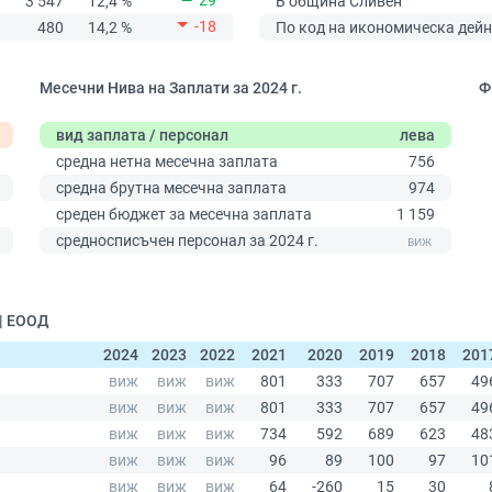
29
3 547
12,4 %
В община Сливен
-18
480
14,2 %
По код на икономическа дейн
Месечни Нива на Заплати за 2024 г.
Ф
вид заплата / персонал
лева
0
средна нетна месечна заплата
756
средна брутна месечна заплата
974
среден бюджет за месечна заплата
1 159
средносписъчен персонал за 2024 г.
| ЕООД
2024
2023
2022
2021
2020
2019
2018
201