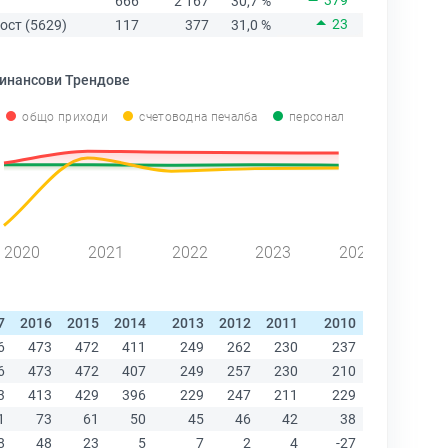
379
666
2 167
30,7 %
23
ост (5629)
117
377
31,0 %
инансови Трендове
общо приходи
счетоводна печалба
персонал
2020
2021
2022
2023
2024
7
2016
2015
2014
2013
2012
2011
2010
2009
200