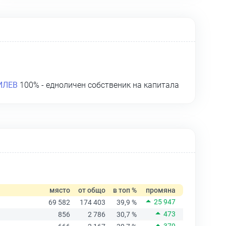
ИЛЕВ
100% - едноличен собственик на капитала
място
от общо
в топ %
промяна
25 947
69 582
174 403
39,9 %
473
856
2 786
30,7 %