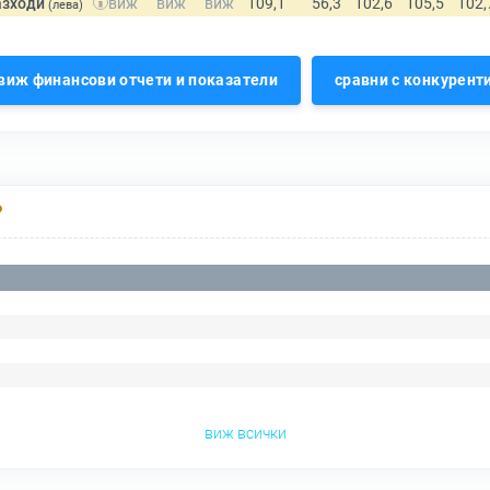
азходи
(лева)
виж финансови отчети и показатели
сравни с конкурент
Р
виж всички