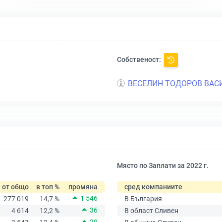
Собственост:
ВЕСЕЛИН ТОДОРОВ ВАС
Място по Заплати за 2022 г.
от общо
в топ %
промяна
сред компаниите
1 546
277 019
14,7 %
В България
36
4 614
12,2 %
В област Сливен