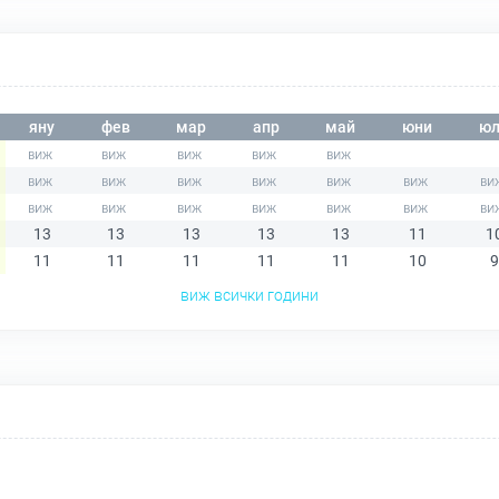
яну
фев
мар
апр
май
юни
юл
13
13
13
13
13
11
1
11
11
11
11
11
10
9
виж всички години