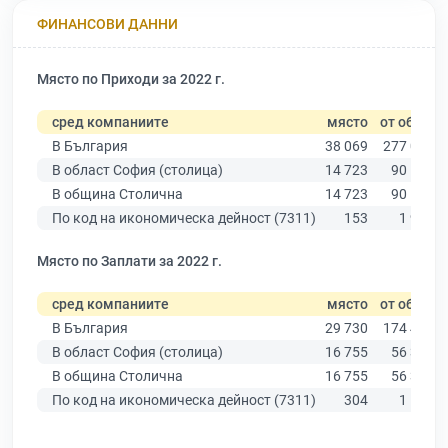
ФИНАНСОВИ ДАННИ
Място по Приходи за 2022 г.
сред компаниите
място
от общо
В България
38 069
277 019
В област София (столица)
14 723
90 178
В община Столична
14 723
90 178
По код на икономическа дейност (7311)
153
1 959
Място по Заплати за 2022 г.
сред компаниите
място
от общо
В България
29 730
174 403
В област София (столица)
16 755
56 378
В община Столична
16 755
56 378
По код на икономическа дейност (7311)
304
1 158