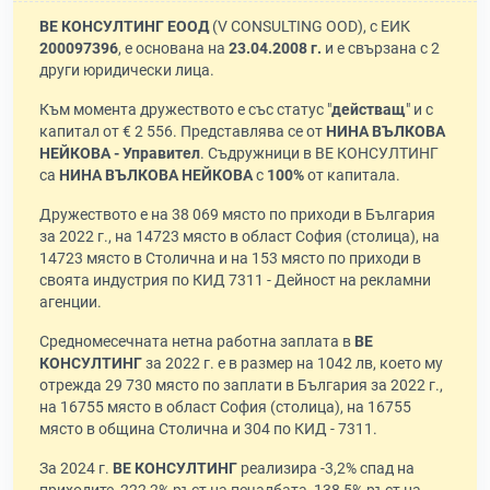
ВЕ КОНСУЛТИНГ ЕООД
(V CONSULTING OOD), с ЕИК
200097396
, е основана на
23.04.2008 г.
и е свързана с 2
други юридически лица.
Към момента дружеството е със статус "
действащ
" и с
капитал от € 2 556. Представлява се от
НИНА ВЪЛКОВА
НЕЙКОВА - Управител
. Съдружници в ВЕ КОНСУЛТИНГ
са
НИНА ВЪЛКОВА НЕЙКОВА
с
100%
от капитала.
Дружеството е на 38 069 място по приходи в България
за 2022 г., на 14723 място в област София (столица), на
14723 място в Столична и на 153 място по приходи в
своята индустрия по КИД 7311 - Дейност на рекламни
агенции.
Средномесечната нетна работна заплата в
ВЕ
КОНСУЛТИНГ
за 2022 г. е в размер на 1042 лв, което му
отрежда 29 730 място по заплати в България за 2022 г.,
на 16755 място в област София (столица), на 16755
място в община Столична и 304 по КИД - 7311.
За 2024 г.
ВЕ КОНСУЛТИНГ
реализира -3,2% спад на