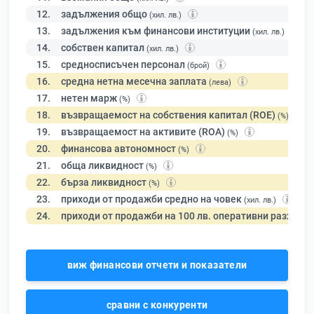
12.
задължения общо
(хил. лв.)
13.
задължения към финансови институции
(хил. лв.)
14.
собствен капитал
(хил. лв.)
15.
средносписъчен персонал
(брой)
16.
средна нетна месечна заплата
(лева)
17.
нетен марж
(%)
18.
възвращаемост на собствения капитал (ROE)
(%)
19.
възвращаемост на активите (ROA)
(%)
20.
финансова автономност
(%)
21.
обща ликвидност
(%)
22.
бърза ликвидност
(%)
23.
приходи от продажби средно на човек
(хил. лв.)
24.
приходи от продажби на 100 лв. оперативни разходи
виж финансови отчети и показатели
сравни с конкуренти