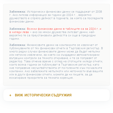
Забележка:
Исторически финансови данни се поддържат от 2008
г. Ако липсва информация за години до 2024 г. , вероятно
дружеството е спряло дейност в годината, за която са последните
финансови данни.
Забележка:
Всички финансови данни в таблиците са за 2024 г. и
в хиляди лева
– ако за някои дружества липсват данни, най-
вероятно те са преустановили дейността си още в предходни
години.
Забележка:
Финансовите данни на компаниите се извличат от
публикуваните от тях финансови отчети в Търговския регистър. В
много редки случаи финансовите данни може да бъдат непълни
или неточно извлечени, за което са създадени автоматизирани
вътрешни контроли за тяхното откриване, и те се поправят от
редактор. Това отнема време с оглед на стотиците хиляди отчети,
които всяка година се публикуват в Търговския регистър, като
ние поправяме несъответствията от по-големите към по-малките
компании. Ако забележите непълноти или неточности във вашите
или в други финансови отчети, можете да ни пишете, за да
ескалираме приоритета за тяхната корекция.
ВИЖ
ИСТОРИЧЕСКИ СЪДРУЖИЯ