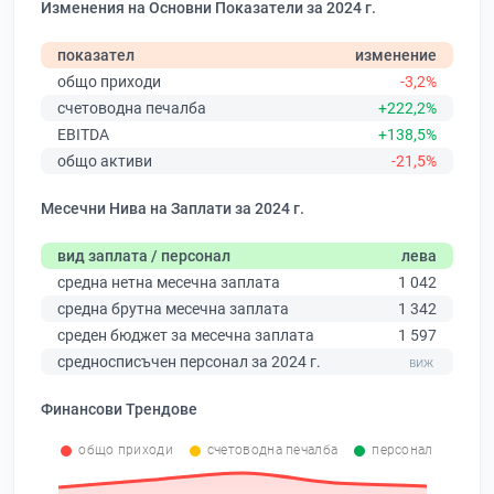
Изменения на Основни Показатели за 2024 г.
показател
изменение
общо приходи
-3,2%
счетоводна печалба
+222,2%
EBITDA
+138,5%
общо активи
-21,5%
Месечни Нива на Заплати за 2024 г.
вид заплата / персонал
лева
средна нетна месечна заплата
1 042
средна брутна месечна заплата
1 342
среден бюджет за месечна заплата
1 597
средносписъчен персонал за 2024 г.
Финансови Трендове
общо приходи
счетоводна печалба
персонал