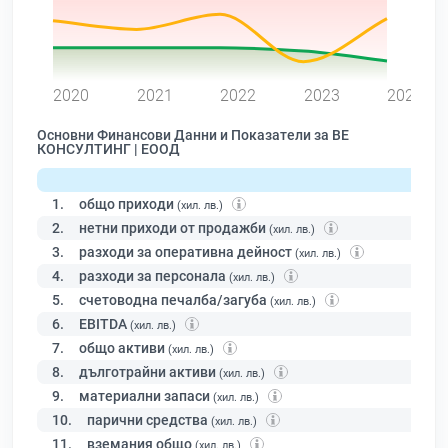
0
2020
2021
2022
2023
2024
Основни Финансови Данни и Показатели за ВЕ
КОНСУЛТИНГ | ЕООД
1.
общо приходи
(хил. лв.)
2.
нетни приходи от продажби
(хил. лв.)
3.
разходи за оперативна дейност
(хил. лв.)
4.
разходи за персонала
(хил. лв.)
5.
счетоводна печалба/загуба
(хил. лв.)
6.
EBITDA
(хил. лв.)
7.
общо активи
(хил. лв.)
8.
дълготрайни активи
(хил. лв.)
9.
материални запаси
(хил. лв.)
10.
парични средства
(хил. лв.)
11.
вземания общо
(хил. лв.)