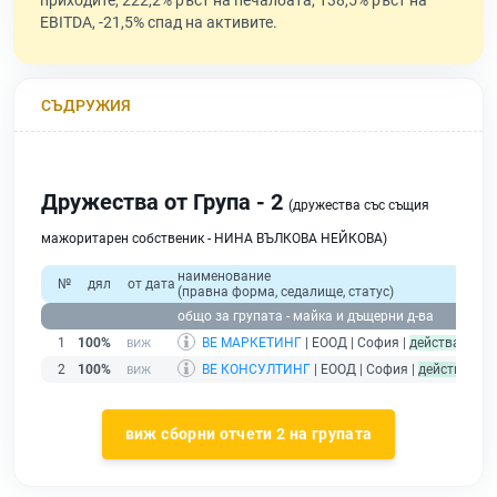
приходите, 222,2% ръст на печалбата, 138,5% ръст на
EBITDA, -21,5% спад на активите.
СЪДРУЖИЯ
Дружества от Група - 2
(дружества със същия
мажоритарен собственик - НИНА ВЪЛКОВА НЕЙКОВА)
наименование
о
№
дял
от дата
(правна форма, седалище, статус)
при
общо за групата - майка и дъщерни д-ва
1
100%
ВЕ МАРКЕТИНГ
| ЕООД | София |
действащ
2
100%
ВЕ КОНСУЛТИНГ
| ЕООД | София |
действащ
виж сборни отчети 2 на групата