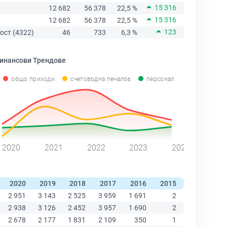
15 316
12 682
56 378
22,5 %
15 316
12 682
56 378
22,5 %
123
ост (4322)
46
733
6,3 %
инансови Трендове
общо приходи
счетоводна печалба
персонал
2020
2021
2022
2023
2024
2020
2019
2018
2017
2016
2015