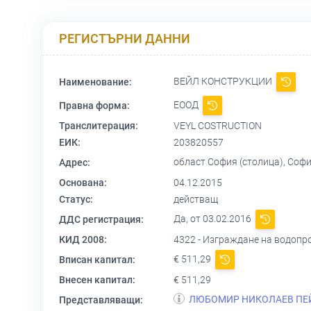
РЕГИСТЪРНИ ДАННИ
ВЕЙЛ КОНСТРУКЦИИ
Наименование:
ЕООД
Правна форма:
Транслитерация:
VEYL COSTRUCTION
ЕИК:
203820557
област София (столица), София
Адрес:
Основана:
04.12.2015
Статус:
действащ
Да, от 03.02.2016
ДДС регистрация:
КИД 2008:
4322 - Изграждане на водопр
€ 511,29
Вписан капитал:
Внесен капитал:
€ 511,29
ЛЮБОМИР НИКОЛАЕВ ПЕ
Представляващи: