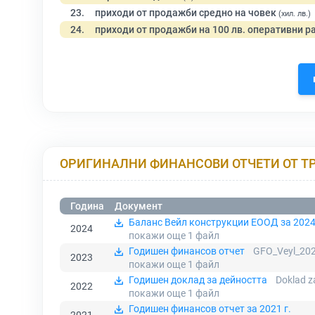
23.
приходи от продажби средно на човек
(хил. лв.)
24.
приходи от продажби на 100 лв. оперативни р
ОРИГИНАЛНИ ФИНАНСОВИ ОТЧЕТИ ОТ Т
Година
Документ
Баланс Вейл конструкции ЕООД за 202
2024
покажи още 1
файл
Годишен финансов отчет
GFO_Veyl_202
2023
покажи още 1
файл
Годишен доклад за дейността
Doklad z
2022
покажи още 1
файл
Годишен финансов отчет за 2021 г.