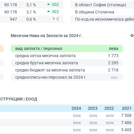
302
90 178
3,1 %
В област София (столица)
302
90 178
3,1 %
В община Столична
0
947
0,6 %
По код на икономическа дейн
Месечни Нива на Заплати за 2024 г.
Ф
вид заплата / персонал
лева
средна нетна месечна заплата
1 773
средна брутна месечна заплата
2 285
среден бюджет за месечна заплата
2 718
0
средносписъчен персонал за 2024 г.
ОНСТРУКЦИИ | ЕООД
2024
2023
2022
2021