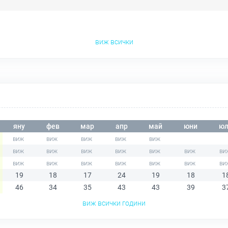
виж всички
яну
фев
мар
апр
май
юни
юл
19
18
17
24
19
18
1
46
34
35
43
43
39
3
виж всички години