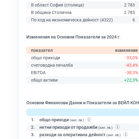
В област София (столица)
2 783
В община Столична
2 783
По код на икономическа дейност (4322)
6
Изменения на Основни Показатели за 2024 г.
показател
изменение
общо приходи
-33,0%
счетоводна печалба
-43,4%
EBITDA
-38,3%
общо активи
+22,3%
Основни Финансови Данни и Показатели за ВЕЙЛ К
1.
общо приходи
(хил. лв.)
2.
нетни приходи от продажби
(хил. лв.)
3.
разходи за оперативна дейност
(хил. лв.)