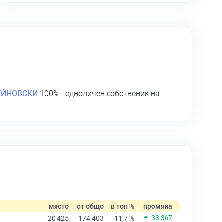
ЕЙНОВСКИ
100% - едноличен собственик на
място
от общо
в топ %
промяна
33 367
20 425
174 403
11,7 %