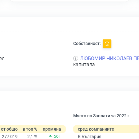
Собственост:
ел
ЛЮБОМИР НИКОЛАЕВ П
капитала
Място по Заплати за 2022 г.
от общо
в топ %
промяна
сред компаниите
561
277 019
2,1 %
В България