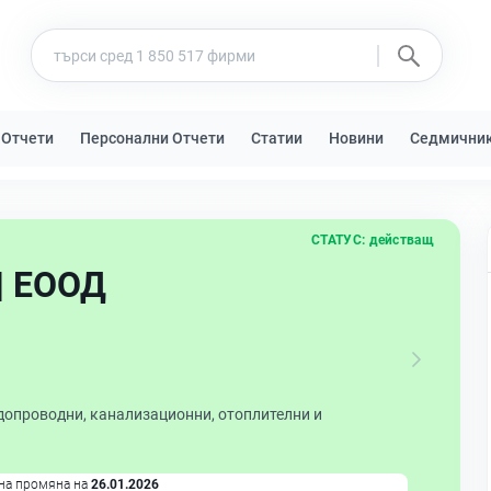
 Отчети
Персонални Отчети
Статии
Новини
Седмични
СТАТУС:
действащ
| ЕООД
допроводни, канализационни, отоплителни и
на промяна на
26.01.2026