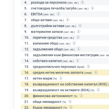
4.
разходи за персонала
(хил. лв.)
5.
счетоводна печалба/загуба
(хил. лв.)
6.
EBITDA
(хил. лв.)
7.
общо активи
(хил. лв.)
8.
дълготрайни активи
(хил. лв.)
9.
материални запаси
(хил. лв.)
10.
парични средства
(хил. лв.)
11.
вземания общо
(хил. лв.)
12.
задължения общо
(хил. лв.)
13.
задължения към финансови институции
(хил. лв
14.
собствен капитал
(хил. лв.)
15.
средносписъчен персонал
(брой)
16.
средна нетна месечна заплата
(лева)
17.
нетен марж
(%)
18.
възвращаемост на собствения капитал (ROE)
19.
възвращаемост на активите (ROA)
(%)
20.
финансова автономност
(%)
21.
обща ликвидност
(%)
22.
бърза ликвидност
(%)