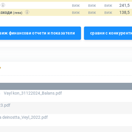
азходи
(лева)
виж финансови отчети и показатели
сравни с конкурент
Р
4
Vayl kon_31122024_Balans.pdf
3.pdf
a deinostta_Veyl_2022.pdf