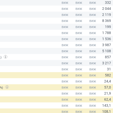
.)
(%)