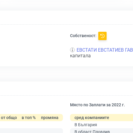
Собственост:
л
ЕВСТАТИ ЕВСТАТИЕВ ГА
капитала
Място по Заплати за 2022 г.
от общо
в топ %
промяна
сред компаниите
В България
В област Пловдив