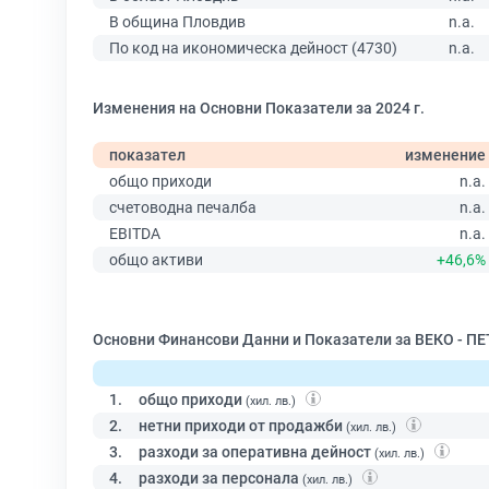
В община Пловдив
n.a.
По код на икономическа дейност (4730)
n.a.
Изменения на Основни Показатели за 2024 г.
показател
изменение
общо приходи
n.a.
счетоводна печалба
n.a.
EBITDA
n.a.
общо активи
+46,6%
Основни Финансови Данни и Показатели за ВЕКО - 
1.
общо приходи
(хил. лв.)
2.
нетни приходи от продажби
(хил. лв.)
3.
разходи за оперативна дейност
(хил. лв.)
4.
разходи за персонала
(хил. лв.)