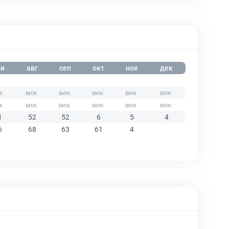
и
авг
сеп
окт
ное
дек
1
52
52
6
5
4
6
68
63
61
4