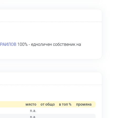
ВРАИЛОВ
100% - едноличен собственик на
място
от общо
в топ %
промяна
n.a.
n.a.