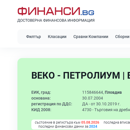
Филтър
Класации
Сравни Компании
Сборни
ВЕКО - ПЕТРОЛИУМ |
ЕИК, град:
115846644,
Пловдив
основана:
30.07.2004
регистрация по ДДС:
ДА - от 30.10.2019 г.
КИД 2008:
4730 -
Търговия на дреб
състояние в регистъра към
05.08.2026
последна вписа
последни финансови данни за
2024