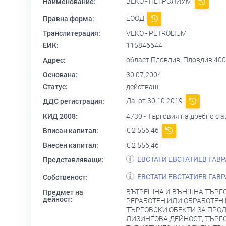
ВЕКО - ПЕТРОЛИУМ
Наименование:
ЕООД
Правна форма:
Транслитерация:
VEKO - PETROLIUM
ЕИК:
115846644
област Пловдив, Пловдив 4002,
Адрес:
Основана:
30.07.2004
Статус:
действащ
Да, от 30.10.2019
ДДС регистрация:
КИД 2008:
4730 - Търговия на дребно с
€ 2 556,46
Вписан капитал:
Внесен капитал:
€ 2 556,46
ЕВСТАТИ ЕВСТАТИЕВ ГАВ
Представляващи:
ЕВСТАТИ ЕВСТАТИЕВ ГАВ
Собственост:
ВЪТРЕШНА И ВЪНШНА ТЪРГОВ
Предмет на
дейност:
РЕРАБОТЕН ИЛИ ОБРАБОТЕН 
ТЪРГОВСКИ ОБЕКТИ ЗА ПРО
ЛИЗИНГОВА ДЕЙНОСТ, ТЪРГ