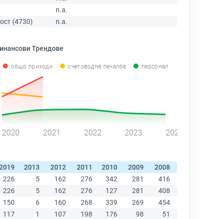
n.a.
ост (4730)
n.a.
инансови Трендове
общо приходи
счетоводна печалба
персонал
2020
2021
2022
2023
2024
2019
2013
2012
2011
2010
2009
2008