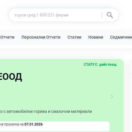
 Отчети
Персонални Отчети
Статии
Новини
Седмични
СТАТУС:
действащ
 ЕООД
но с автомобилни горива и смазочни материали
на промяна на
07.01.2026