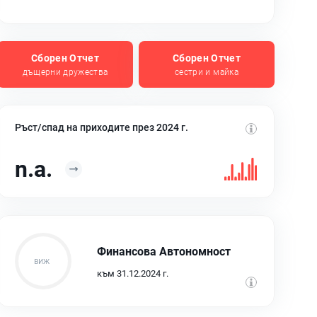
Сборен Отчет
Сборен Отчет
дъщерни дружества
сестри и майка
Ръст/спад на приходите през 2024 г.
n.a.
Финансова Автономност
към 31.12.2024 г.