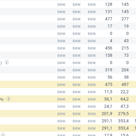
.)
(%)