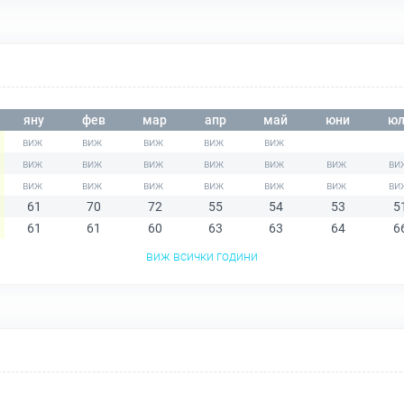
яну
фев
мар
апр
май
юни
юл
61
70
72
55
54
53
5
61
61
60
63
63
64
6
виж всички години