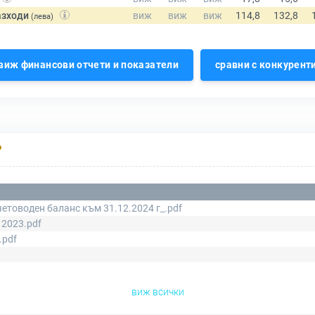
азходи
(лева)
виж финансови отчети и показатели
сравни с конкурент
Р
етоводен баланс към 31.12.2024 г_.pdf
 2023.pdf
.pdf
виж всички