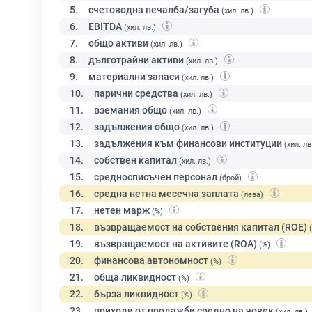
5.
счетоводна печалба/загуба
(хил. лв.)
6.
EBITDA
(хил. лв.)
7.
общо активи
(хил. лв.)
8.
дълготрайни активи
(хил. лв.)
9.
материални запаси
(хил. лв.)
10.
парични средства
(хил. лв.)
11.
вземания общо
(хил. лв.)
12.
задължения общо
(хил. лв.)
13.
задължения към финансови институции
(хил. лв
14.
собствен капитал
(хил. лв.)
15.
средносписъчен персонал
(брой)
16.
средна нетна месечна заплата
(лева)
17.
нетен марж
(%)
18.
възвращаемост на собствения капитал (ROE)
19.
възвращаемост на активите (ROA)
(%)
20.
финансова автономност
(%)
21.
обща ликвидност
(%)
22.
бърза ликвидност
(%)
23.
приходи от продажби средно на човек
(хил. лв.)