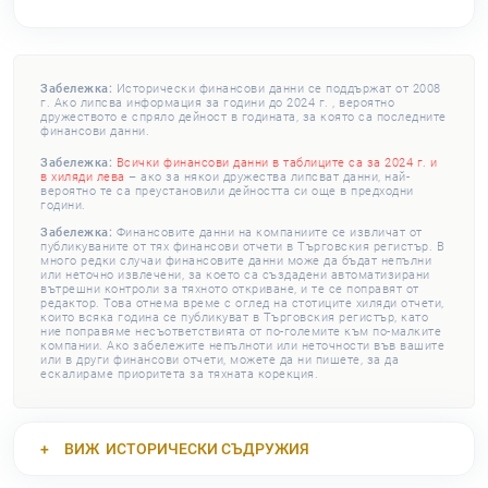
Забележка:
Исторически финансови данни се поддържат от 2008
г. Ако липсва информация за години до 2024 г. , вероятно
дружеството е спряло дейност в годината, за която са последните
финансови данни.
Забележка:
Всички финансови данни в таблиците са за 2024 г. и
в хиляди лева
– ако за някои дружества липсват данни, най-
вероятно те са преустановили дейността си още в предходни
години.
Забележка:
Финансовите данни на компаниите се извличат от
публикуваните от тях финансови отчети в Търговския регистър. В
много редки случаи финансовите данни може да бъдат непълни
или неточно извлечени, за което са създадени автоматизирани
вътрешни контроли за тяхното откриване, и те се поправят от
редактор. Това отнема време с оглед на стотиците хиляди отчети,
които всяка година се публикуват в Търговския регистър, като
ние поправяме несъответствията от по-големите към по-малките
компании. Ако забележите непълноти или неточности във вашите
или в други финансови отчети, можете да ни пишете, за да
ескалираме приоритета за тяхната корекция.
ВИЖ
ИСТОРИЧЕСКИ СЪДРУЖИЯ