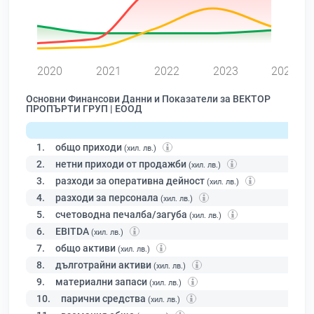
0
2020
2021
2022
2023
2024
Основни Финансови Данни и Показатели за ВЕКТОР
ПРОПЪРТИ ГРУП | ЕООД
1.
общо приходи
(хил. лв.)
2.
нетни приходи от продажби
(хил. лв.)
3.
разходи за оперативна дейност
(хил. лв.)
4.
разходи за персонала
(хил. лв.)
5.
счетоводна печалба/загуба
(хил. лв.)
6.
EBITDA
(хил. лв.)
7.
общо активи
(хил. лв.)
8.
дълготрайни активи
(хил. лв.)
9.
материални запаси
(хил. лв.)
10.
парични средства
(хил. лв.)