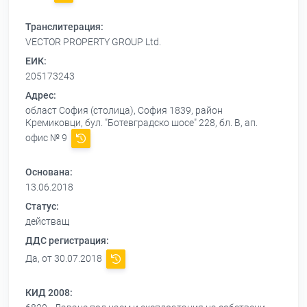
Транслитерация:
VECTOR PROPERTY GROUP Ltd.
ЕИК:
205173243
Адрес:
област София (столица), София 1839, район
Кремиковци, бул. "Ботевградско шосе" 228, бл. В, ап.
офис № 9
Основана:
13.06.2018
Статус:
действащ
ДДС регистрация:
Да, от 30.07.2018
КИД 2008: