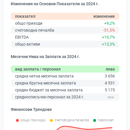
Изменения на Основни Показатели за 2024 г.
показател
изменение
общо приходи
+9,2%
счетоводна печалба
-51,5%
EBITDA
+10,7%
общо активи
+13,3%
Месечни Нива на Заплати за 2024 г.
вид заплата / персонал
лева
средна нетна месечна заплата
3 656
средна брутна месечна заплата
4 531
среден бюджет за месечна заплата
5 175
средносписъчен персонал за 2024 г.
Финансови Трендове
общо приходи
счетоводна печалба
персонал