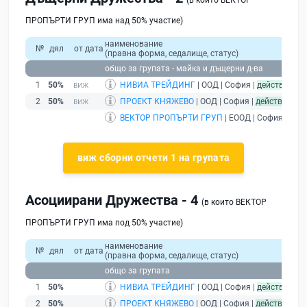
(в които ВЕКТОР
ПРОПЪРТИ ГРУП има над 50% участие)
наименование
№
дял
от дата
(правна форма, седалище, статус)
общо за групата - майка и дъщерни д-ва
1
50%
НИВИА ТРЕЙДИНГ
| ООД | София |
действащ
2
50%
ПРОЕКТ КНЯЖЕВО
| ООД | София |
действащ
ВЕКТОР ПРОПЪРТИ ГРУП
| ЕООД | София |
дей
виж сборни отчети 1 на групата
Асоциирани Дружества - 4
(в които ВЕКТОР
ПРОПЪРТИ ГРУП има под 50% участие)
наименование
№
дял
от дата
(правна форма, седалище, статус)
п
общо за групата
1
50%
НИВИА ТРЕЙДИНГ
| ООД | София |
действащ
2
50%
ПРОЕКТ КНЯЖЕВО
| ООД | София |
действащ