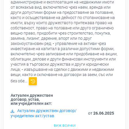
администриране и експлоатация на недвижими имоти
от всякакъв вид, включително чрез наем, аренда или
други допустими форми на предоставяне за ползване,
както и осъществяване на дейност по стопанисване на
имоти, върху които дружеството притежава право на
собственост, право на ползване или друго ограничено
вещно право, придобити чрез строителство, покупка,
замяна, лизинг, дарение, апорт или по друг
законоустановен ред; • управление на активи чрез
инвестиране на капитал в различни допустими форми,
включително чрез записване или придобиване на акции,
облигации, дялове и други финансови инструменти или
участия в търговски дружества и други юридически
лица; • извършване на сделки с движими и недвижими
вещи, както и сключване на договори за заем, със или
без обе...
Актуален дружествен
договор, устав,
или учредителен акт:
Актуален дружествен договор/
от
26.06.2025
учредителен акт/устав
виж всички