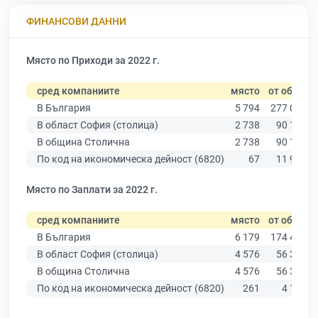
ФИНАНСОВИ ДАННИ
Място по Приходи за 2022 г.
сред компаниите
място
от общо
В България
5 794
277 019
В област София (столица)
2 738
90 178
В община Столична
2 738
90 178
По код на икономическа дейност (6820)
67
11 940
Място по Заплати за 2022 г.
сред компаниите
място
от общо
В България
6 179
174 403
В област София (столица)
4 576
56 378
В община Столична
4 576
56 378
По код на икономическа дейност (6820)
261
4 182