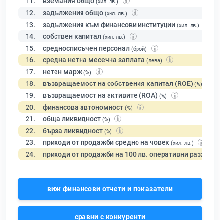
11.
вземания общо
(хил. лв.)
12.
задължения общо
(хил. лв.)
13.
задължения към финансови институции
(хил. лв.)
14.
собствен капитал
(хил. лв.)
15.
средносписъчен персонал
(брой)
16.
средна нетна месечна заплата
(лева)
17.
нетен марж
(%)
18.
възвращаемост на собствения капитал (ROE)
(%)
19.
възвращаемост на активите (ROA)
(%)
20.
финансова автономност
(%)
21.
обща ликвидност
(%)
22.
бърза ликвидност
(%)
23.
приходи от продажби средно на човек
(хил. лв.)
24.
приходи от продажби на 100 лв. оперативни разходи
виж финансови отчети и показатели
сравни с конкуренти