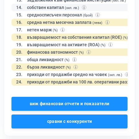
13.
задължения към финансови институции
(хил. лв.)
14.
собствен капитал
(хил. лв.)
15.
средносписъчен персонал
(брой)
16.
средна нетна месечна заплата
(лева)
17.
нетен марж
(%)
18.
възвращаемост на собствения капитал (ROE)
(%)
19.
възвращаемост на активите (ROA)
(%)
20.
финансова автономност
(%)
21.
обща ликвидност
(%)
22.
бърза ликвидност
(%)
23.
приходи от продажби средно на човек
(хил. лв.)
24.
приходи от продажби на 100 лв. оперативни разходи
виж финансови отчети и показатели
сравни с конкуренти