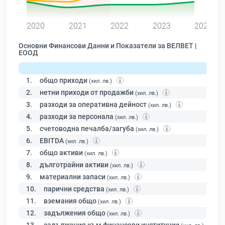
0
2020
2021
2022
2023
2024
Основни Финансови Данни и Показатели за ВЕЛВЕТ |
ЕООД
1.
общо приходи
(хил. лв.)
2.
нетни приходи от продажби
(хил. лв.)
3.
разходи за оперативна дейност
(хил. лв.)
4.
разходи за персонала
(хил. лв.)
5.
счетоводна печалба/загуба
(хил. лв.)
6.
EBITDA
(хил. лв.)
7.
общо активи
(хил. лв.)
8.
дълготрайни активи
(хил. лв.)
9.
материални запаси
(хил. лв.)
10.
парични средства
(хил. лв.)
11.
вземания общо
(хил. лв.)
12.
задължения общо
(хил. лв.)