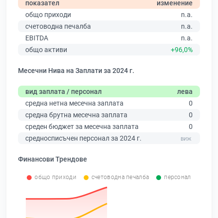
показател
изменение
общо приходи
n.a.
счетоводна печалба
n.a.
EBITDA
n.a.
общо активи
+96,0%
Месечни Нива на Заплати за 2024 г.
вид заплата / персонал
лева
средна нетна месечна заплата
0
средна брутна месечна заплата
0
среден бюджет за месечна заплата
0
средносписъчен персонал за 2024 г.
Финансови Трендове
общо приходи
счетоводна печалба
персонал