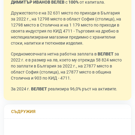
ДИМИТЪР ИВАНОВ ВЕЛЕВ
с
100%
от капитала.
Дружеството е на 32 631 място по приходи в България
за 2022 г., на 12798 място в област София (столица), на
12798 място в Столична и на 1 179 място по приходи в
своята индустрия по КИД 4711 - Търговия на дребно в
неспециализирани магазини предимно с хранителни
стоки, напитки и тютюневи изделия.
Средномесечната нетна работна заплата в
ВЕЛВЕТ
за
2022 г. е в размер на лв, което му отрежда 58 824 място
по заплати в България за 2022 г., на 27877 място в
област София (столица), на 27877 място в община
Столична и 903 по КИД - 4711.
За 2024 г.
ВЕЛВЕТ
реализира 96,0% ръст на активите.
СЪДРУЖИЯ