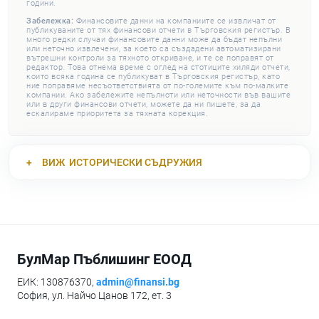
години.
Забележка:
Финансовите данни на компаниите се извличат от
публикуваните от тях финансови отчети в Търговския регистър. В
много редки случаи финансовите данни може да бъдат непълни
или неточно извлечени, за което са създадени автоматизирани
вътрешни контроли за тяхното откриване, и те се поправят от
редактор. Това отнема време с оглед на стотиците хиляди отчети,
които всяка година се публикуват в Търговския регистър, като
ние поправяме несъответствията от по-големите към по-малките
компании. Ако забележите непълноти или неточности във вашите
или в други финансови отчети, можете да ни пишете, за да
ескалираме приоритета за тяхната корекция.
ВИЖ
ИСТОРИЧЕСКИ СЪДРУЖИЯ
БулМар Пъблишинг ЕООД
ЕИК: 130876370,
admin@finansi.bg
София, ул. Найчо Цанов 172, ет. 3