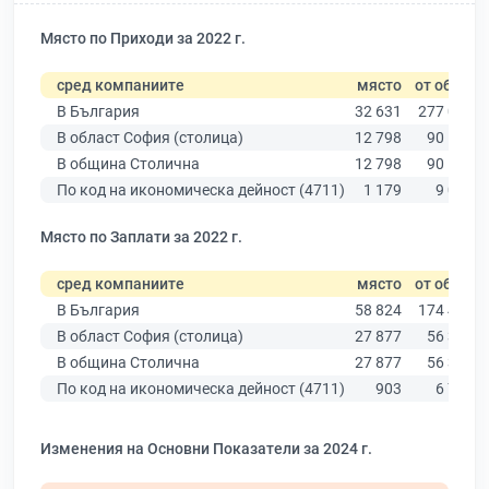
Място по Приходи за 2022 г.
сред компаниите
място
от общо
В България
32 631
277 019
В област София (столица)
12 798
90 178
В община Столична
12 798
90 178
По код на икономическа дейност (4711)
1 179
9 025
Място по Заплати за 2022 г.
сред компаниите
място
от общо
В България
58 824
174 403
В област София (столица)
27 877
56 378
В община Столична
27 877
56 378
По код на икономическа дейност (4711)
903
6 773
Изменения на Основни Показатели за 2024 г.