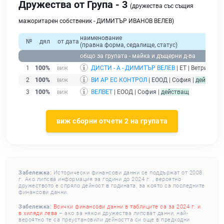
Дружества от Група - 3
(дружества със същия
мажоритарен собственик - ДИМИТЪР ИВАНОВ ВЕЛЕВ)
наименование
№
дял
от дата
(правна форма, седалище, статус)
общо за групата - майка и дъщерни д-ва
1
100%
ДИСТИ - А - ДИМИТЪР ВЕЛЕВ
| ЕТ | Ветрино |
б
2
100%
ВИ АР ЕС КОНТРОЛ
| ЕООД | София |
действащ
3
100%
ВЕЛВЕТ
| ЕООД | София |
действащ
виж сборни отчети 2 на групата
Забележка:
Исторически финансови данни се поддържат от 2008
г. Ако липсва информация за години до 2024 г. , вероятно
дружеството е спряло дейност в годината, за която са последните
финансови данни.
Забележка:
Всички финансови данни в таблиците са за 2024 г. и
в хиляди лева
– ако за някои дружества липсват данни, най-
вероятно те са преустановили дейността си още в предходни