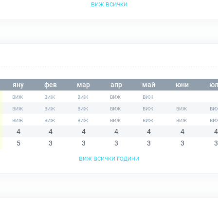
виж всички
яну
фев
мар
апр
май
юни
юл
4
4
4
4
4
4
4
5
3
3
3
3
3
3
виж всички години