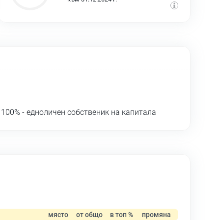
100% - едноличен собственик на капитала
място
от общо
в топ %
промяна