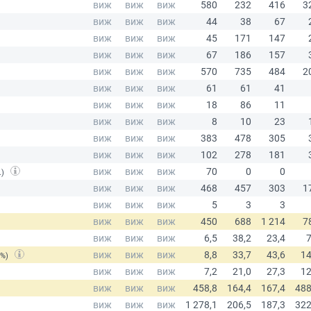
.)
(%)