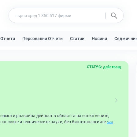
 Отчети
Персонални Отчети
Статии
Новини
Седмични
СТАТУС:
действащ
елска и развойна дейност в областта на естествените,
панските и техническите науки, без биотехнологиите
виж