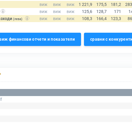
азходи
(лева)
виж финансови отчети и показатели
сравни с конкурент
Р
f