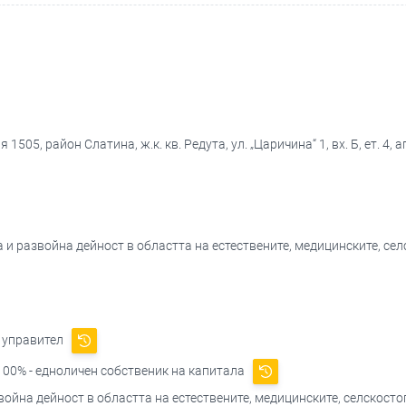
505, район Слатина, ж.к. кв. Редута, ул. „Царичина“ 1, вх. Б, ет. 4, а
 и развойна дейност в областта на естествените, медицинските, селс
 управител
00% - едноличен собственик на капитала
ойна дейност в областта на естествените, медицинските, селскосто