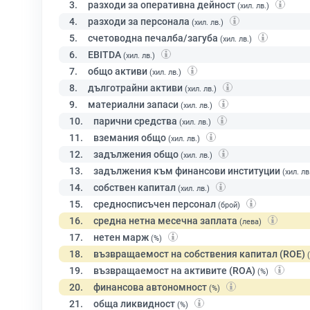
3.
разходи за оперативна дейност
(хил. лв.)
4.
разходи за персонала
(хил. лв.)
5.
счетоводна печалба/загуба
(хил. лв.)
6.
EBITDA
(хил. лв.)
7.
общо активи
(хил. лв.)
8.
дълготрайни активи
(хил. лв.)
9.
материални запаси
(хил. лв.)
10.
парични средства
(хил. лв.)
11.
вземания общо
(хил. лв.)
12.
задължения общо
(хил. лв.)
13.
задължения към финансови институции
(хил. лв
14.
собствен капитал
(хил. лв.)
15.
средносписъчен персонал
(брой)
16.
средна нетна месечна заплата
(лева)
17.
нетен марж
(%)
18.
възвращаемост на собствения капитал (ROE)
19.
възвращаемост на активите (ROA)
(%)
20.
финансова автономност
(%)
21.
обща ликвидност
(%)