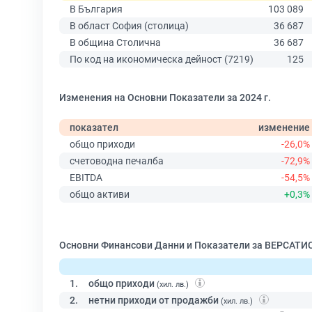
В България
103 089
В област София (столица)
36 687
В община Столична
36 687
По код на икономическа дейност (7219)
125
Изменения на Основни Показатели за 2024 г.
показател
изменение
общо приходи
-26,0%
счетоводна печалба
-72,9%
EBITDA
-54,5%
общо активи
+0,3%
Основни Финансови Данни и Показатели за ВЕРСАТИС
1.
общо приходи
(хил. лв.)
2.
нетни приходи от продажби
(хил. лв.)