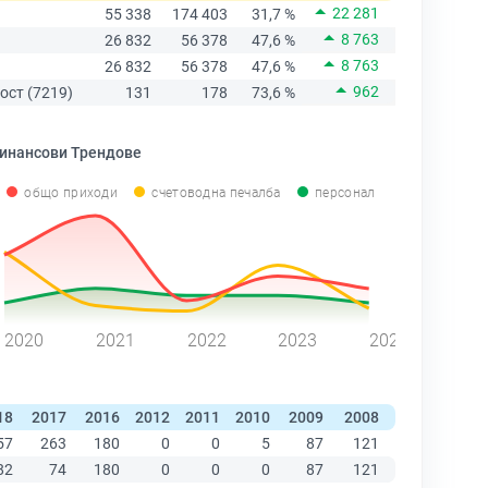
22 281
55 338
174 403
31,7 %
8 763
26 832
56 378
47,6 %
8 763
26 832
56 378
47,6 %
962
ост (7219)
131
178
73,6 %
инансови Трендове
общо приходи
счетоводна печалба
персонал
2020
2021
2022
2023
2024
18
2017
2016
2012
2011
2010
2009
2008