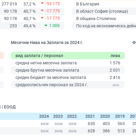
-53 173
277 019
37,2 %
В България
-17 775
90 178
40,7 %
В област София (столица)
-17 775
90 178
40,7 %
В община Столична
1 006
253
49,4 %
По код на икономическа дейн
Месечни Нива на Заплати за 2024 г.
Ф
вид заплата / персонал
лева
средна нетна месечна заплата
1 576
средна брутна месечна заплата
2 031
среден бюджет за месечна заплата
2 416
0
средносписъчен персонал за 2024 г.
 | ЕООД
2024
2023
2022
2021
2020
2019
20