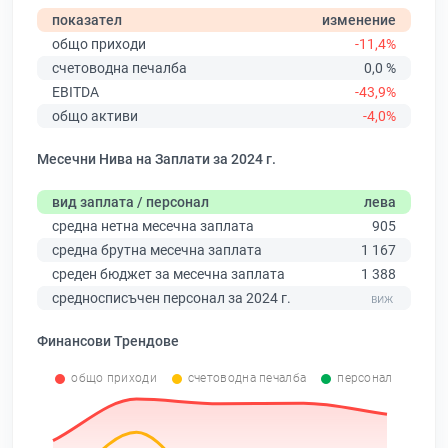
показател
изменение
общо приходи
-11,4%
счетоводна печалба
0,0 %
EBITDA
-43,9%
общо активи
-4,0%
Месечни Нива на Заплати за 2024 г.
вид заплата / персонал
лева
средна нетна месечна заплата
905
средна брутна месечна заплата
1 167
среден бюджет за месечна заплата
1 388
средносписъчен персонал за 2024 г.
Финансови Трендове
общо приходи
счетоводна печалба
персонал