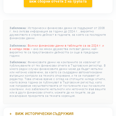
виж сборни отчети 2 на групата
Забележка:
Исторически финансови данни се поддържат от 2008
г. Ако липсва информация за години до 2024 г. , вероятно
дружеството е спряло дейност в годината, за която са последните
финансови данни.
Забележка:
Всички финансови данни в таблиците са за 2024 г. и
в хиляди лева
– ако за някои дружества липсват данни, най-
вероятно те са преустановили дейността си още в предходни
години.
Забележка:
Финансовите данни на компаниите се извличат от
публикуваните от тях финансови отчети в Търговския регистър. В
много редки случаи финансовите данни може да бъдат непълни
или неточно извлечени, за което са създадени автоматизирани
вътрешни контроли за тяхното откриване, и те се поправят от
редактор. Това отнема време с оглед на стотиците хиляди отчети,
които всяка година се публикуват в Търговския регистър, като
ние поправяме несъответствията от по-големите към по-малките
компании. Ако забележите непълноти или неточности във вашите
или в други финансови отчети, можете да ни пишете, за да
ескалираме приоритета за тяхната корекция.
ВИЖ
ИСТОРИЧЕСКИ СЪДРУЖИЯ