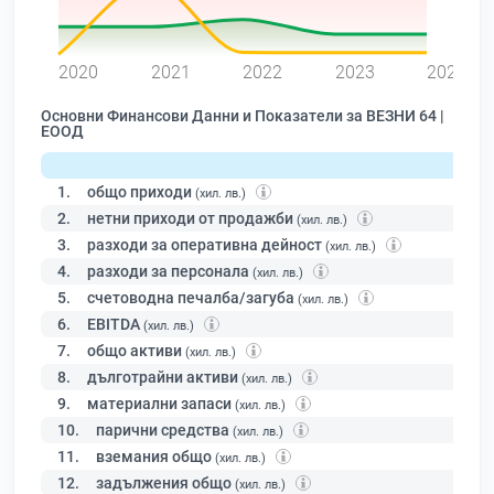
0
2020
2021
2022
2023
2024
Основни Финансови Данни и Показатели за ВЕЗНИ 64 |
ЕООД
1.
общо приходи
(хил. лв.)
2.
нетни приходи от продажби
(хил. лв.)
3.
разходи за оперативна дейност
(хил. лв.)
4.
разходи за персонала
(хил. лв.)
5.
счетоводна печалба/загуба
(хил. лв.)
6.
EBITDA
(хил. лв.)
7.
общо активи
(хил. лв.)
8.
дълготрайни активи
(хил. лв.)
9.
материални запаси
(хил. лв.)
10.
парични средства
(хил. лв.)
11.
вземания общо
(хил. лв.)
12.
задължения общо
(хил. лв.)