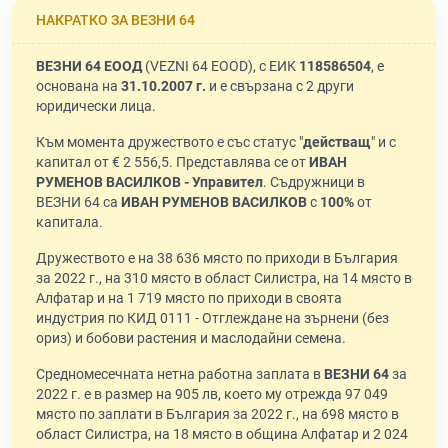
НАКРАТКО ЗА ВЕЗНИ 64
ВЕЗНИ 64 ЕООД
(VEZNI 64 EOOD), с ЕИК
118586504
, е
основана на
31.10.2007 г.
и е свързана с 2 други
юридически лица.
Към момента дружеството е със статус "
действащ
" и с
капитал от € 2 556,5. Представлява се от
ИВАН
РУМЕНОВ ВАСИЛКОВ - Управител
. Съдружници в
ВЕЗНИ 64 са
ИВАН РУМЕНОВ ВАСИЛКОВ
с
100%
от
капитала.
Дружеството е на 38 636 място по приходи в България
за 2022 г., на 310 място в област Силистра, на 14 място в
Алфатар и на 1 719 място по приходи в своята
индустрия по КИД 0111 - Отглеждане на зърнени (без
ориз) и бобови растения и маслодайни семена.
Средномесечната нетна работна заплата в
ВЕЗНИ 64
за
2022 г. е в размер на 905 лв, което му отрежда 97 049
място по заплати в България за 2022 г., на 698 място в
област Силистра, на 18 място в община Алфатар и 2 024