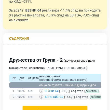
по КИД - 0111.
За 2024 г.
ВЕЗНИ 64
реализира -11,4% спад на приходите,
0% ръст на печалбата, -43,9% спад на EBITDA, -4,0% спад
на активите.
СЪДРУЖИЯ
Дружества от Група - 2
(дружества със същия
мажоритарен собственик - ИВАН РУМЕНОВ ВАСИЛКОВ)
наименование
об
№
дял
от дата
(правна форма, седалище, статус)
прих
общо за групата - майка и дъщерни д-ва
1
100%
ВЕЗНИ 64
| ЕООД | Алфатар |
действащ
2
100%
АГРО ОЙЛ 09
| ЕООД | Алфатар |
действащ