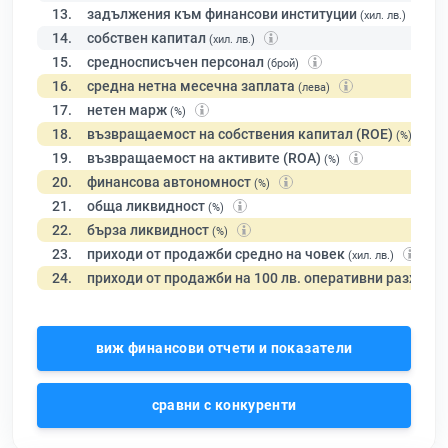
13.
задължения към финансови институции
(хил. лв.)
14.
собствен капитал
(хил. лв.)
15.
средносписъчен персонал
(брой)
16.
средна нетна месечна заплата
(лева)
17.
нетен марж
(%)
18.
възвращаемост на собствения капитал (ROE)
(%)
19.
възвращаемост на активите (ROA)
(%)
20.
финансова автономност
(%)
21.
обща ликвидност
(%)
22.
бърза ликвидност
(%)
23.
приходи от продажби средно на човек
(хил. лв.)
24.
приходи от продажби на 100 лв. оперативни разходи
виж финансови отчети и показатели
сравни с конкуренти