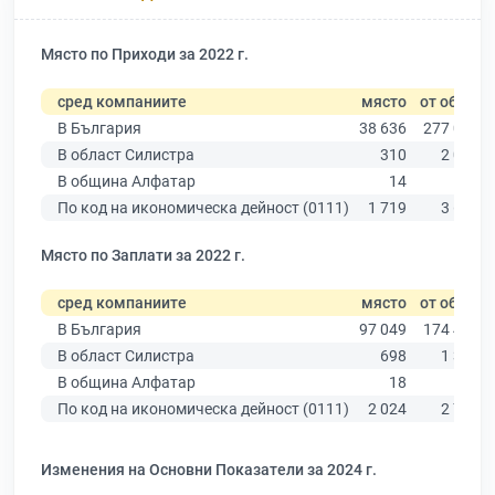
Място по Приходи за 2022 г.
сред компаниите
място
от общо
В България
38 636
277 019
В област Силистра
310
2 077
В община Алфатар
14
39
По код на икономическа дейност (0111)
1 719
3 640
Място по Заплати за 2022 г.
сред компаниите
място
от общо
В България
97 049
174 403
В област Силистра
698
1 352
В община Алфатар
18
29
По код на икономическа дейност (0111)
2 024
2 706
Изменения на Основни Показатели за 2024 г.