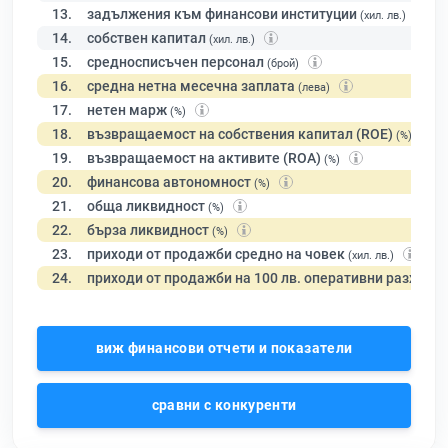
13.
задължения към финансови институции
(хил. лв.)
14.
собствен капитал
(хил. лв.)
15.
средносписъчен персонал
(брой)
16.
средна нетна месечна заплата
(лева)
17.
нетен марж
(%)
18.
възвращаемост на собствения капитал (ROE)
(%)
19.
възвращаемост на активите (ROA)
(%)
20.
финансова автономност
(%)
21.
обща ликвидност
(%)
22.
бърза ликвидност
(%)
23.
приходи от продажби средно на човек
(хил. лв.)
24.
приходи от продажби на 100 лв. оперативни разходи
виж финансови отчети и показатели
сравни с конкуренти