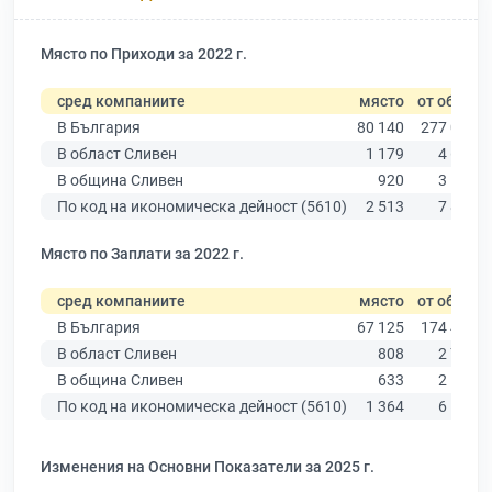
Място по Приходи за 2022 г.
сред компаниите
място
от общо
В България
80 140
277 019
В област Сливен
1 179
4 614
В община Сливен
920
3 547
По код на икономическа дейност (5610)
2 513
7 842
Място по Заплати за 2022 г.
сред компаниите
място
от общо
В България
67 125
174 403
В област Сливен
808
2 786
В община Сливен
633
2 167
По код на икономическа дейност (5610)
1 364
6 522
Изменения на Основни Показатели за 2025 г.