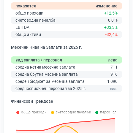
показател
изменение
общо приходи
+12,5%
счетоводна печалба
0,0 %
EBITDA
+33,3%
общо активи
-32,4%
Месечни Нива на Заплати за 2025 г.
вид заплата / персонал
лева
средна нетна месечна заплата
711
средна брутна месечна заплата
916
среден бюджет за месечна заплата
1 090
средносписъчен персонал за 2025 г.
Финансови Трендове
общо приходи
счетоводна печалба
персонал