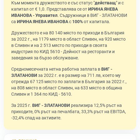
Към момента дружеството е със статус "
действащ
" и с
капитал от € 1,0. Представлява се от
ИРИНА ЯНЕВА
ИВАНОВА - Управител
. Съдружници в ВИГ - ЗЛАТАНОВИ
са
ИРИНА ЯНЕВА ИВАНОВА
с
100%
от капитала.
Дружеството е на 80 140 място по приходи в България
за 2022 г., на 1179 място в област Сливен, на 920 място
в Сливен и на 2 513 място по приходи в своята
индустрия по КИД 5610 - Дейност на ресторанти и
заведения за бързо обслужване.
Средномесечната нетна работна заплата в
ВИГ -
ЗЛАТАНОВИ
за 2022 г. е в размер на 711 лв, което му
отрежда 67 125 място по заплати в България за 2022 г.,
на 808 място в област Сливен, на 633 място в община
Сливен и 1 364 по КИД - 5610.
За 2025 г.
ВИГ - ЗЛАТАНОВИ
реализира 12,5% ръст на
приходите, 0% ръст на печалбата, 33,3% ръст на EBITDA,
-32,4% спад на активите.