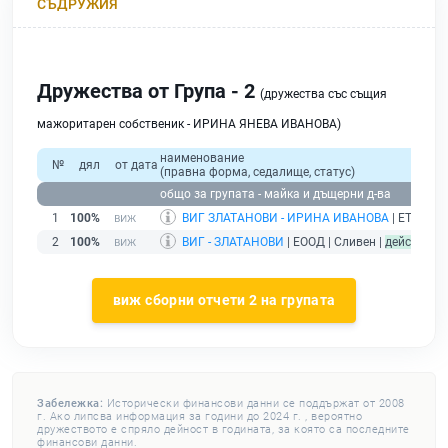
СЪДРУЖИЯ
Дружества от Група - 2
(дружества със същия
мажоритарен собственик - ИРИНА ЯНЕВА ИВАНОВА)
наименование
№
дял
от дата
(правна форма, седалище, статус)
общо за групата - майка и дъщерни д-ва
1
100%
ВИГ ЗЛАТАНОВИ - ИРИНА ИВАНОВА
| ЕТ | Сли
2
100%
ВИГ - ЗЛАТАНОВИ
| ЕООД | Сливен |
действащ
виж сборни отчети 2 на групата
Забележка:
Исторически финансови данни се поддържат от 2008
г. Ако липсва информация за години до 2024 г. , вероятно
дружеството е спряло дейност в годината, за която са последните
финансови данни.