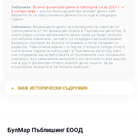
Забележка:
Всички финансови данни в таблиците са за 2024 г. и
в хиляди лева
– ако за някои дружества липсват данни, най-
вероятно те са преустановили дейността си още в предходни
години.
Забележка:
Финансовите данни на компаниите се извличат от
публикуваните от тях финансови отчети в Търговския регистър. В
много редки случаи финансовите данни може да бъдат непълни
или неточно извлечени, за което са създадени автоматизирани
вътрешни контроли за тяхното откриване, и те се поправят от
редактор. Това отнема време с оглед на стотиците хиляди отчети,
които всяка година се публикуват в Търговския регистър, като
ние поправяме несъответствията от по-големите към по-малките
компании. Ако забележите непълноти или неточности във вашите
или в други финансови отчети, можете да ни пишете, за да
ескалираме приоритета за тяхната корекция.
ВИЖ
ИСТОРИЧЕСКИ СЪДРУЖИЯ
БулМар Пъблишинг ЕООД