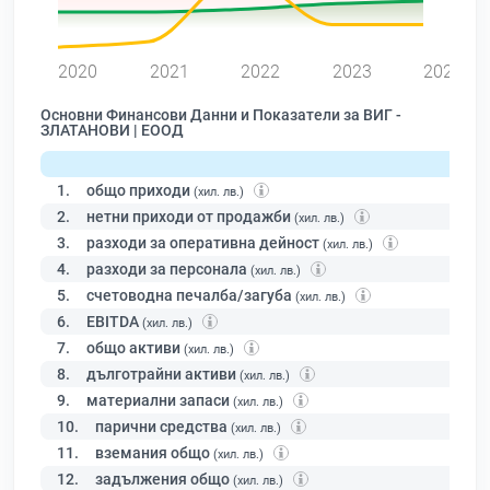
0
2020
2021
2022
2023
2024
Основни Финансови Данни и Показатели за ВИГ -
ЗЛАТАНОВИ | ЕООД
1.
общо приходи
(хил. лв.)
2.
нетни приходи от продажби
(хил. лв.)
3.
разходи за оперативна дейност
(хил. лв.)
4.
разходи за персонала
(хил. лв.)
5.
счетоводна печалба/загуба
(хил. лв.)
6.
EBITDA
(хил. лв.)
7.
общо активи
(хил. лв.)
8.
дълготрайни активи
(хил. лв.)
9.
материални запаси
(хил. лв.)
10.
парични средства
(хил. лв.)
11.
вземания общо
(хил. лв.)
12.
задължения общо
(хил. лв.)