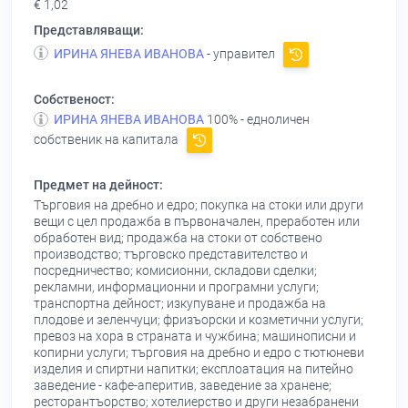
€ 1,02
Представляващи:
ИРИНА ЯНЕВА ИВАНОВА
- управител
Собственост:
ИРИНА ЯНЕВА ИВАНОВА
100% - едноличен
собственик на капитала
Предмет на дейност:
Търговия на дребно и едро; покупка на стоки или други
вещи с цел продажба в първоначален, преработен или
обработен вид; продажба на стоки от собствено
производство; търговско представителство и
посредничество; комисионни, складови сделки;
рекламни, информационни и програмни услуги;
транспортна дейност; изкупуване и продажба на
плодове и зеленчуци; фризъорски и козметични услуги;
превоз на хора в страната и чужбина; машинописни и
копирни услуги; търговия на дребно и едро с тютюневи
изделия и спиртни напитки; експлоатация на питейно
заведение - кафе-аперитив, заведение за хранене;
ресторантъорство; хотелиерство и други незабранени