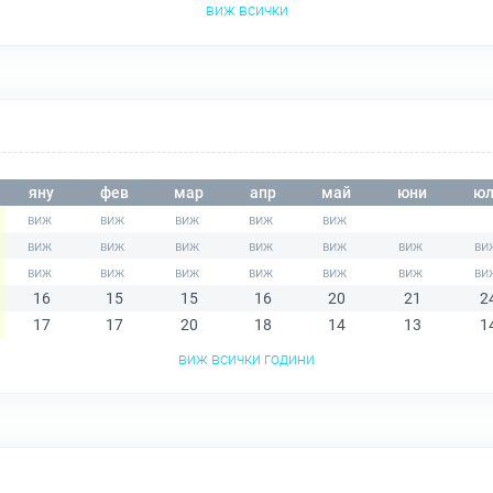
виж всички
яну
фев
мар
апр
май
юни
юл
16
15
15
16
20
21
2
17
17
20
18
14
13
1
виж всички години