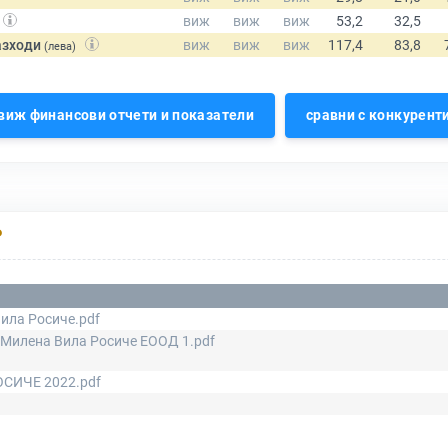
азходи
(лева)
виж финансови отчети и показатели
сравни с конкурент
Р
Вила Росиче.pdf
4 Милена Вила Росиче ЕООД 1.pdf
СИЧЕ 2022.pdf