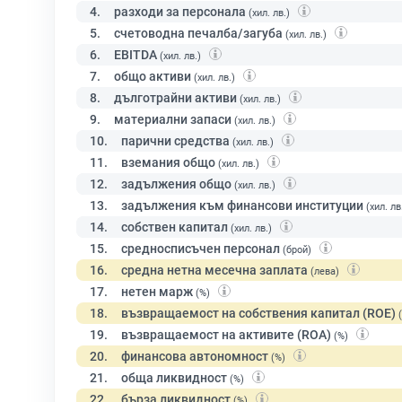
4.
разходи за персонала
(хил. лв.)
5.
счетоводна печалба/загуба
(хил. лв.)
6.
EBITDA
(хил. лв.)
7.
общо активи
(хил. лв.)
8.
дълготрайни активи
(хил. лв.)
9.
материални запаси
(хил. лв.)
10.
парични средства
(хил. лв.)
11.
вземания общо
(хил. лв.)
12.
задължения общо
(хил. лв.)
13.
задължения към финансови институции
(хил. лв
14.
собствен капитал
(хил. лв.)
15.
средносписъчен персонал
(брой)
16.
средна нетна месечна заплата
(лева)
17.
нетен марж
(%)
18.
възвращаемост на собствения капитал (ROE)
19.
възвращаемост на активите (ROA)
(%)
20.
финансова автономност
(%)
21.
обща ликвидност
(%)
22.
бърза ликвидност
(%)