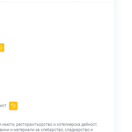
рист
 имоти; ресторантъорство и хотелиерска дейност,
овини и материали за хлебарство, сладкарство и