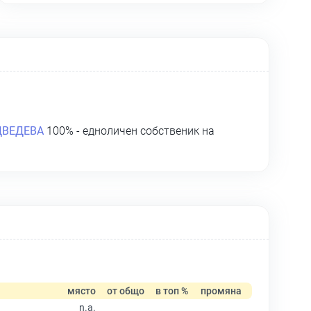
ДВЕДЕВА
100% - едноличен собственик на
място
от общо
в топ %
промяна
n.a.