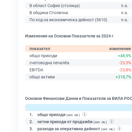
В област София (столица)
n.a.
В община Столична
n.a.
По код на икономическа дейност (5610)
n.a.
Изменения на Основни Показатели за 2024 г.
показател
изменение
общо приходи
+48,9%
счетоводна печалба
-23,5%
EBITDA
-23,8%
общо активи
+318,7%
Основни Финансови Данни и Показатели за ВИЛА РО
1.
общо приходи
(хил. лв.)
2.
нетни приходи от продажби
(хил. лв.)
3.
разходи за оперативна дейност
(хил. лв.)