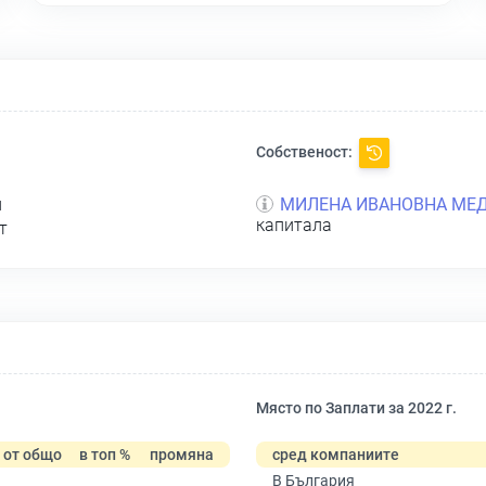
Собственост:
л
МИЛЕНА ИВАНОВНА МЕ
капитала
т
Място по Заплати за 2022 г.
от общо
в топ %
промяна
сред компаниите
В България