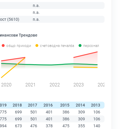
n.a.
n.a.
ост (5610)
n.a.
инансови Трендове
общо приходи
счетоводна печалба
персонал
2020
2021
2022
2023
2024
019
2018
2017
2016
2015
2014
2013