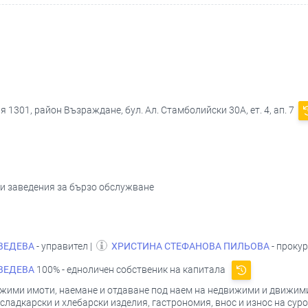
 1301, район Възраждане, бул. Ал. Стамболийски 30А, ет. 4, ап. 7
 и заведения за бързо обслужване
ВЕДЕВА
- управител |
ХРИСТИНА СТЕФАНОВА ПИЛЬОВА
- проку
ВЕДЕВА
100% - едноличен собственик на капитала
жими имоти, наемане и отдаване под наем на недвижими и движими
сладкарски и хлебарски изделия, гастрономия, внос и износ на сур