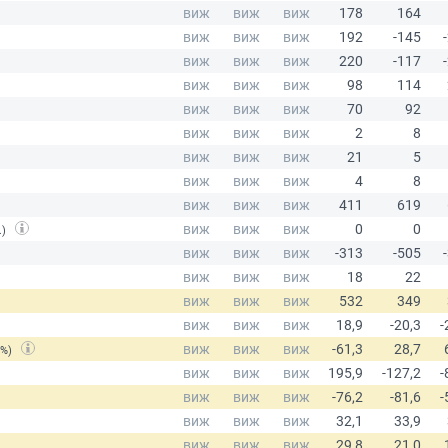
.)
(%)