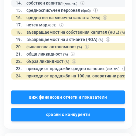
14.
собствен капитал
(хил. лв.)
15.
средносписъчен персонал
(брой)
16.
средна нетна месечна заплата
(лева)
17.
нетен марж
(%)
18.
възвращаемост на собствения капитал (ROE)
(%)
19.
възвращаемост на активите (ROA)
(%)
20.
финансова автономност
(%)
21.
обща ликвидност
(%)
22.
бърза ликвидност
(%)
23.
приходи от продажби средно на човек
(хил. лв.)
24.
приходи от продажби на 100 лв. оперативни разходи
виж финансови отчети и показатели
сравни с конкуренти