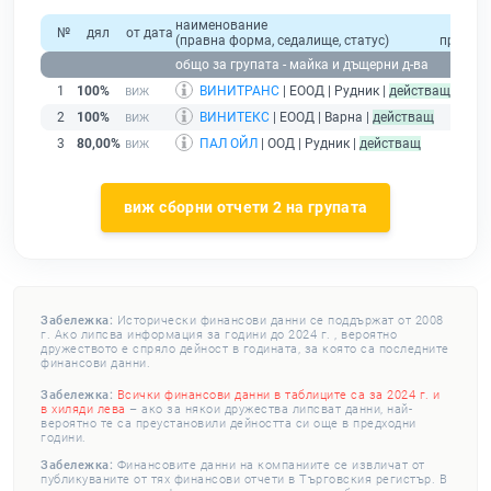
наименование
общ
№
дял
от дата
(правна форма, седалище, статус)
приход
общо за групата - майка и дъщерни д-ва
1
100%
ВИНИТРАНС
| ЕООД | Рудник |
действащ
2
100%
ВИНИТЕКС
| ЕООД | Варна |
действащ
3
80,00%
ПАЛ ОЙЛ
| ООД | Рудник |
действащ
виж сборни отчети 2 на групата
Забележка:
Исторически финансови данни се поддържат от 2008
г. Ако липсва информация за години до 2024 г. , вероятно
дружеството е спряло дейност в годината, за която са последните
финансови данни.
Забележка:
Всички финансови данни в таблиците са за 2024 г. и
в хиляди лева
– ако за някои дружества липсват данни, най-
вероятно те са преустановили дейността си още в предходни
години.
Забележка:
Финансовите данни на компаниите се извличат от
публикуваните от тях финансови отчети в Търговския регистър. В