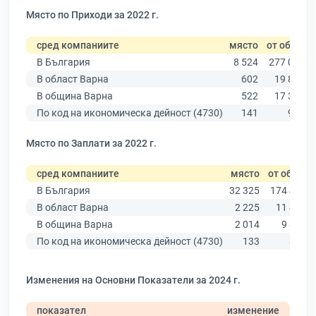
Място по Приходи за 2022 г.
сред компаниите
място
от общо
В България
8 524
277 019
В област Варна
602
19 882
В община Варна
522
17 349
По код на икономическа дейност (4730)
141
974
Място по Заплати за 2022 г.
сред компаниите
място
от общо
В България
32 325
174 403
В област Варна
2 225
11 437
В община Варна
2 014
9 876
По код на икономическа дейност (4730)
133
863
Изменения на Основни Показатели за 2024 г.
показател
изменение