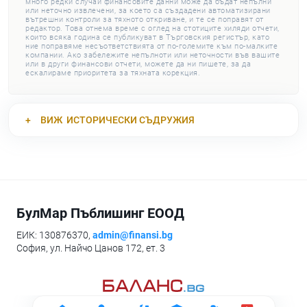
много редки случаи финансовите данни може да бъдат непълни
или неточно извлечени, за което са създадени автоматизирани
вътрешни контроли за тяхното откриване, и те се поправят от
редактор. Това отнема време с оглед на стотиците хиляди отчети,
които всяка година се публикуват в Търговския регистър, като
ние поправяме несъответствията от по-големите към по-малките
компании. Ако забележите непълноти или неточности във вашите
или в други финансови отчети, можете да ни пишете, за да
ескалираме приоритета за тяхната корекция.
ВИЖ
ИСТОРИЧЕСКИ СЪДРУЖИЯ
БулМар Пъблишинг ЕООД
ЕИК: 130876370,
admin@finansi.bg
София, ул. Найчо Цанов 172, ет. 3