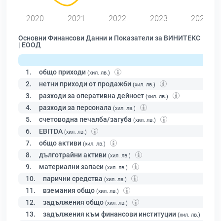
2020
2021
2022
2023
2024
Основни Финансови Данни и Показатели за ВИНИТЕКС
| ЕООД
1.
общо приходи
(хил. лв.)
2.
нетни приходи от продажби
(хил. лв.)
3.
разходи за оперативна дейност
(хил. лв.)
4.
разходи за персонала
(хил. лв.)
5.
счетоводна печалба/загуба
(хил. лв.)
6.
EBITDA
(хил. лв.)
7.
общо активи
(хил. лв.)
8.
дълготрайни активи
(хил. лв.)
9.
материални запаси
(хил. лв.)
10.
парични средства
(хил. лв.)
11.
вземания общо
(хил. лв.)
12.
задължения общо
(хил. лв.)
13.
задължения към финансови институции
(хил. лв.)