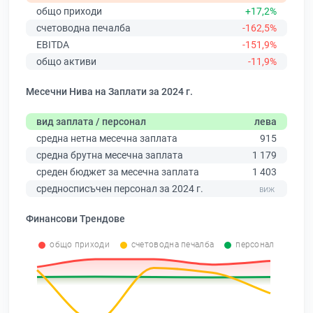
общо приходи
+17,2%
счетоводна печалба
-162,5%
EBITDA
-151,9%
общо активи
-11,9%
Месечни Нива на Заплати за 2024 г.
вид заплата / персонал
лева
средна нетна месечна заплата
915
средна брутна месечна заплата
1 179
среден бюджет за месечна заплата
1 403
средносписъчен персонал за 2024 г.
Финансови Трендове
общо приходи
счетоводна печалба
персонал