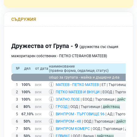
СЪДРУЖИЯ
Дружества от Група - 9
(дружества със същия
мажоритарен собственик - ПЕТКО СТЕФАНОВ МАТЕЕВ)
наименование
№
дял
от дата
(правна форма, седалище, статус)
общо за групата - майка и дъщерни д-ва
1
100%
МАТЕЕВ - ПЕТКО МАТЕЕВ
| ЕТ | Търговище |
дей
2
100%
ПЕТКО МАТЕЕВ И ВНУЦИ
| ЕООД | Търговище |
3
100%
ЗЛАТНО ЛОЗЕ
| ЕООД | Търговище |
действащ
4
80%
ГРОЗД
| ООД | Търговище |
действащ
5
67,10%
ВИНПРОМ - ТЪРГОВИЩЕ 96
| АД | Търговище 
6
50%
ВИНПРОМ - 48
| ООД | Търговище |
действащ
7
50%
ВИНПРОМ КОМЕРС
| ООД | Търговище |
дейст
8
50%
ЕЛВИКС
| ООД | Варна |
действащ