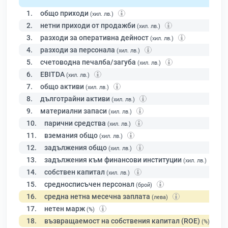
1.
общо приходи
(хил. лв.)
2.
нетни приходи от продажби
(хил. лв.)
3.
разходи за оперативна дейност
(хил. лв.)
4.
разходи за персонала
(хил. лв.)
5.
счетоводна печалба/загуба
(хил. лв.)
6.
EBITDA
(хил. лв.)
7.
общо активи
(хил. лв.)
8.
дълготрайни активи
(хил. лв.)
9.
материални запаси
(хил. лв.)
10.
парични средства
(хил. лв.)
11.
вземания общо
(хил. лв.)
12.
задължения общо
(хил. лв.)
13.
задължения към финансови институции
(хил. лв.)
14.
собствен капитал
(хил. лв.)
15.
средносписъчен персонал
(брой)
16.
средна нетна месечна заплата
(лева)
17.
нетен марж
(%)
18.
възвращаемост на собствения капитал (ROE)
(%)