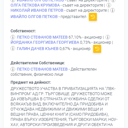
ИВАЙЛО ОЛГОВ ПЕТКОВ
- съвет на директорите |
ОЛГА ПЕТКОВА КРУМОВА
- съвет на директорите |
НИКОЛАЙ ИВАНОВ ПЕТРОВ
- съвет на директорите |
ИВАЙЛО ОЛГОВ ПЕТКОВ
- представител
Собственост:
ПЕТКО СТЕФАНОВ МАТЕЕВ
67,10% - акционер |
ЙОРДАНКА ГЕОРГИЕВА ГЕОРГИЕВА
0,73% - акционер |
ГАЛИН ДАЧЕВ КЪНЕВ
0,67% - акционер
Действителни Собственици:
ПЕТКО СТЕФАНОВ МАТЕЕВ
- Действителен
собственик, физическо лице
Предмет на дейност:
ДРУЖЕСТВОТО УЧАСТВА В ПРИВАТИЗАЦИЯТА НА "ЛВК-
ВИНПРОМ" АД ГР. ТЪРГОВИЩЕ. ДРУЖЕСТВОТО МОЖЕ
ДА ИЗВЪРШВА В СТРАНАТА И ЧУЖБИНА СДЕЛКИ ОТ
ВСЯКАКЪВ ВИД, ВКЛЮЧИТЕЛНО ДА ПРИДОБИВА И
ОТЧУЖДАВА НЕДВИЖИМИ И ДВИЖИМИ ВЕЩИ И
ВЕЩНИ ПРАВА, ЦЕННИ КНИГИ (САМО ПРИДОБИВА),
ПРАВА ВЪРХУ ИЗОБРЕТЕНИЯ, ТЪРГОВСКИ МАРКИ, НОУ-
ХАУ, АВТОРСКИ ПРОИЗВЕДЕНИЯ И ДРУГИ ОБЕКТИ НА