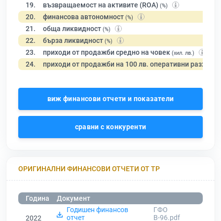
19.
възвращаемост на активите (ROA)
(%)
20.
финансова автономност
(%)
21.
обща ликвидност
(%)
22.
бърза ликвидност
(%)
23.
приходи от продажби средно на човек
(хил. лв.)
24.
приходи от продажби на 100 лв. оперативни разходи
виж финансови отчети и показатели
сравни с конкуренти
ОРИГИНАЛНИ ФИНАНСОВИ ОТЧЕТИ ОТ ТР
Година
Документ
Годишен финансов
ГФО
отчет
В-96.pdf
2022