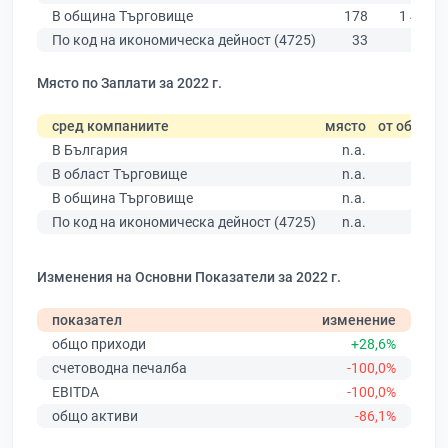
В община Търговище
178
1 433
По код на икономическа дейност (4725)
33
535
Място по Заплати за 2022 г.
сред компаниите
място
от общо
В България
n.a.
В област Търговище
n.a.
В община Търговище
n.a.
По код на икономическа дейност (4725)
n.a.
Изменения на Основни Показатели за 2022 г.
показател
изменение
общо приходи
+28,6%
счетоводна печалба
-100,0%
EBITDA
-100,0%
общо активи
-86,1%