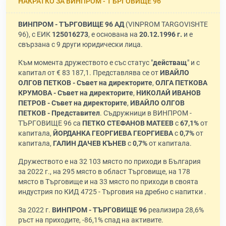
НАКРАТКО ЗА ВИНПРОМ - ТЪРГОВИЩЕ 96
ВИНПРОМ - ТЪРГОВИЩЕ 96 АД
(VINPROM TARGOVISHTE
96), с ЕИК
125016273
, е основана на
20.12.1996 г.
и е
свързана с 9 други юридически лица.
Към момента дружеството е със статус "
действащ
" и с
капитал от € 83 187,1. Представлява се от
ИВАЙЛО
ОЛГОВ ПЕТКОВ - Съвет на директорите
,
ОЛГА ПЕТКОВА
КРУМОВА - Съвет на директорите
,
НИКОЛАЙ ИВАНОВ
ПЕТРОВ - Съвет на директорите
,
ИВАЙЛО ОЛГОВ
ПЕТКОВ - Представител
. Съдружници в ВИНПРОМ -
ТЪРГОВИЩЕ 96 са
ПЕТКО СТЕФАНОВ МАТЕЕВ
с
67,1%
от
капитала,
ЙОРДАНКА ГЕОРГИЕВА ГЕОРГИЕВА
с
0,7%
от
капитала,
ГАЛИН ДАЧЕВ КЪНЕВ
с
0,7%
от капитала.
Дружеството е на 32 103 място по приходи в България
за 2022 г., на 295 място в област Търговище, на 178
място в Търговище и на 33 място по приходи в своята
индустрия по КИД 4725 - Търговия на дребно с напитки .
За 2022 г.
ВИНПРОМ - ТЪРГОВИЩЕ 96
реализира 28,6%
ръст на приходите, -86,1% спад на активите.