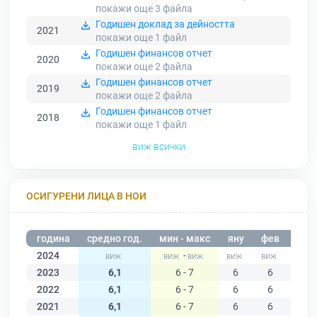
покажи още 3
файла
Годишен доклад за дейността
2021
покажи още 1
файл
Годишен финансов отчет
2020
покажи още 2
файла
Годишен финансов отчет
2019
покажи още 2
файла
Годишен финансов отчет
2018
покажи още 1
файл
виж всички
ОСИГУРЕНИ ЛИЦА В НОИ
година
средно год.
мин - макс
яну
фев
мар
2024
-
2023
6,1
6 - 7
6
6
6
2022
6,1
6 - 7
6
6
6
2021
6,1
6 - 7
6
6
6