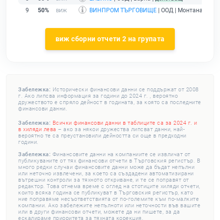
9
50%
ВИНПРОМ ТЪРГОВИЩЕ
| ООД | Монтана |
дей
виж сборни отчети 2 на групата
Забележка:
Исторически финансови данни се поддържат от 2008
г. Ако липсва информация за години до 2024 г. , вероятно
дружеството е спряло дейност в годината, за която са последните
финансови данни.
Забележка:
Всички финансови данни в таблиците са за 2024 г. и
в хиляди лева
– ако за някои дружества липсват данни, най-
вероятно те са преустановили дейността си още в предходни
години.
Забележка:
Финансовите данни на компаниите се извличат от
публикуваните от тях финансови отчети в Търговския регистър. В
много редки случаи финансовите данни може да бъдат непълни
или неточно извлечени, за което са създадени автоматизирани
вътрешни контроли за тяхното откриване, и те се поправят от
редактор. Това отнема време с оглед на стотиците хиляди отчети,
които всяка година се публикуват в Търговския регистър, като
ние поправяме несъответствията от по-големите към по-малките
компании. Ако забележите непълноти или неточности във вашите
или в други финансови отчети, можете да ни пишете, за да
ескалираме приоритета за тяхната корекция.