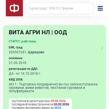
ВИТА АГРИ НЛ | ООД
СТАТУС:
действащ
ЕИК, град:
205307261,
Царацово
основана:
27.09.2018
регистрация по ДДС:
ДА - от 19.10.2018 г.
КИД 2008:
4611 -
Търговско посредничество със селскостопански
суровини, живи животни, текстилни суровини и
полуфабрикати
състояние в регистъра към
09.08.2026
последна вписана промяна на
03.02.2026
последни финансови данни за
2024