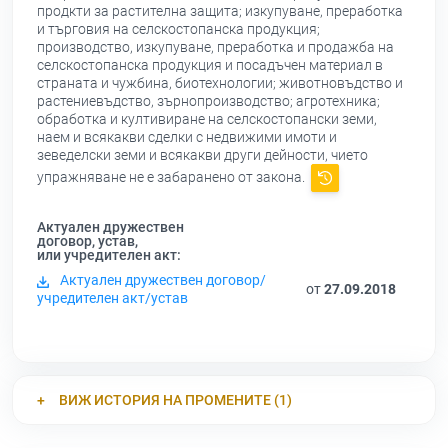
продкти за растителна защита; изкупуване, преработка
и търговия на селскостопанска продукция;
производство, изкупуване, преработка и продажба на
селскостопанска продукция и посадъчен материал в
страната и чужбина, биотехнологии; животновъдство и
растениевъдство, зърнопроизводство; агротехника;
обработка и култивиране на селскостопански земи,
наем и всякакви сделки с недвижими имоти и
зеведелски земи и всякакви други дейности, чието
упражняване не е забаранено от закона.
Актуален дружествен
договор, устав,
или учредителен акт:
Актуален дружествен договор/
от
27.09.2018
учредителен акт/устав
ВИЖ ИСТОРИЯ НА ПРОМЕНИТЕ (1)