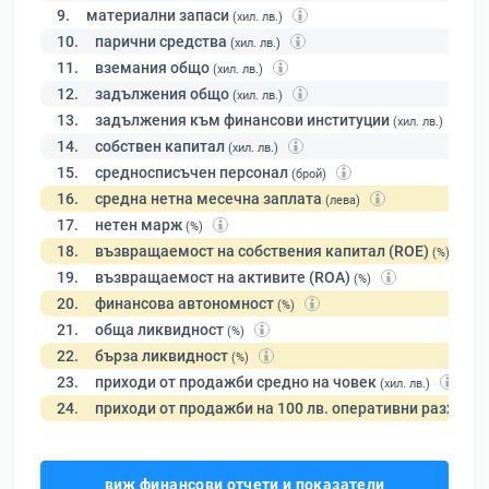
9.
материални запаси
(хил. лв.)
10.
парични средства
(хил. лв.)
11.
вземания общо
(хил. лв.)
12.
задължения общо
(хил. лв.)
13.
задължения към финансови институции
(хил. лв.)
14.
собствен капитал
(хил. лв.)
15.
средносписъчен персонал
(брой)
16.
средна нетна месечна заплата
(лева)
17.
нетен марж
(%)
18.
възвращаемост на собствения капитал (ROE)
(%)
19.
възвращаемост на активите (ROA)
(%)
20.
финансова автономност
(%)
21.
обща ликвидност
(%)
22.
бърза ликвидност
(%)
23.
приходи от продажби средно на човек
(хил. лв.)
24.
приходи от продажби на 100 лв. оперативни разходи
виж финансови отчети и показатели