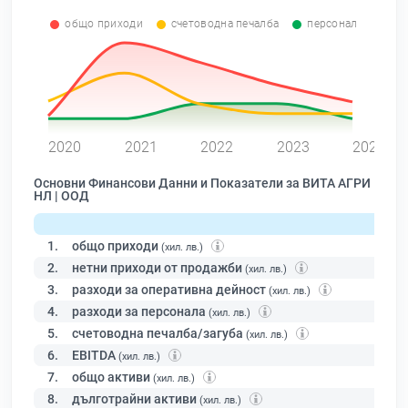
общо приходи
счетоводна печалба
персонал
0
2020
2021
2022
2023
2024
Основни Финансови Данни и Показатели за ВИТА АГРИ
НЛ | ООД
1.
общо приходи
(хил. лв.)
2.
нетни приходи от продажби
(хил. лв.)
3.
разходи за оперативна дейност
(хил. лв.)
4.
разходи за персонала
(хил. лв.)
5.
счетоводна печалба/загуба
(хил. лв.)
6.
EBITDA
(хил. лв.)
7.
общо активи
(хил. лв.)
8.
дълготрайни активи
(хил. лв.)