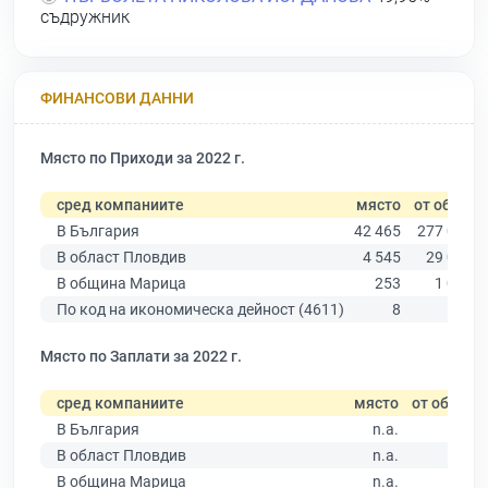
съдружник
ФИНАНСОВИ ДАННИ
Място по Приходи за 2022 г.
сред компаниите
място
от общо
В България
42 465
277 019
В област Пловдив
4 545
29 067
В община Марица
253
1 033
По код на икономическа дейност (4611)
8
46
Място по Заплати за 2022 г.
сред компаниите
място
от общо
В България
n.a.
В област Пловдив
n.a.
В община Марица
n.a.