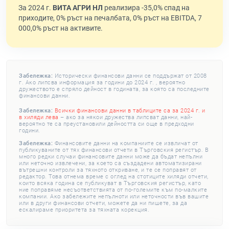
За 2024 г.
ВИТА АГРИ НЛ
реализира -35,0% спад на
приходите, 0% ръст на печалбата, 0% ръст на EBITDA, 7
000,0% ръст на активите.
Забележка:
Исторически финансови данни се поддържат от 2008
г. Ако липсва информация за години до 2024 г. , вероятно
дружеството е спряло дейност в годината, за която са последните
финансови данни.
Забележка:
Всички финансови данни в таблиците са за 2024 г. и
в хиляди лева
– ако за някои дружества липсват данни, най-
вероятно те са преустановили дейността си още в предходни
години.
Забележка:
Финансовите данни на компаниите се извличат от
публикуваните от тях финансови отчети в Търговския регистър. В
много редки случаи финансовите данни може да бъдат непълни
или неточно извлечени, за което са създадени автоматизирани
вътрешни контроли за тяхното откриване, и те се поправят от
редактор. Това отнема време с оглед на стотиците хиляди отчети,
които всяка година се публикуват в Търговския регистър, като
ние поправяме несъответствията от по-големите към по-малките
компании. Ако забележите непълноти или неточности във вашите
или в други финансови отчети, можете да ни пишете, за да
ескалираме приоритета за тяхната корекция.