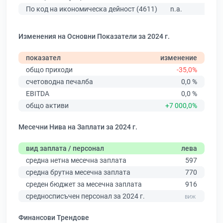
По код на икономическа дейност (4611)
n.a.
Изменения на Основни Показатели за 2024 г.
показател
изменение
общо приходи
-35,0%
счетоводна печалба
0,0 %
EBITDA
0,0 %
общо активи
+7 000,0%
Месечни Нива на Заплати за 2024 г.
вид заплата / персонал
лева
средна нетна месечна заплата
597
средна брутна месечна заплата
770
среден бюджет за месечна заплата
916
средносписъчен персонал за 2024 г.
Финансови Трендове