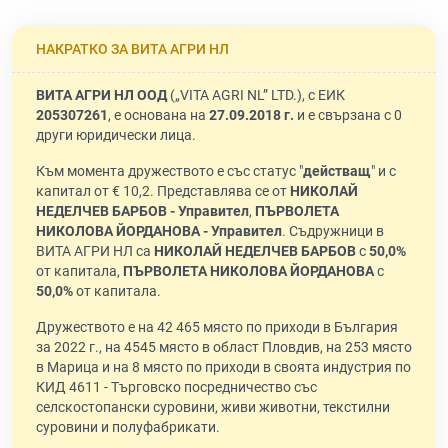
НАКРАТКО ЗА ВИТА АГРИ НЛ
ВИТА АГРИ НЛ ООД
(„VITA AGRI NL” LTD.), с ЕИК
205307261
, е основана на
27.09.2018 г.
и е свързана с 0
други юридически лица.
Към момента дружеството е със статус "
действащ
" и с
капитал от € 10,2. Представлява се от
НИКОЛАЙ
НЕДЕЛЧЕВ БАРБОВ - Управител
,
ПЪРВОЛЕТА
НИКОЛОВА ЙОРДАНОВА - Управител
. Съдружници в
ВИТА АГРИ НЛ са
НИКОЛАЙ НЕДЕЛЧЕВ БАРБОВ
с
50,0%
от капитала,
ПЪРВОЛЕТА НИКОЛОВА ЙОРДАНОВА
с
50,0%
от капитала.
Дружеството е на 42 465 място по приходи в България
за 2022 г., на 4545 място в област Пловдив, на 253 място
в Марица и на 8 място по приходи в своята индустрия по
КИД 4611 - Търговско посредничество със
селскостопански суровини, живи животни, текстилни
суровини и полуфабрикати.