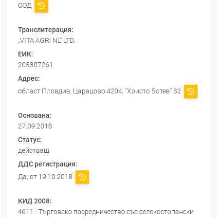
ООД
Транслитерация:
„VITA AGRI NL” LTD.
ЕИК:
205307261
Адрес:
област Пловдив, Царацово 4204, "Христо Ботев" 32
Основана:
27.09.2018
Статус:
действащ
ДДС регистрация:
Да, от 19.10.2018
КИД 2008:
4611 - Търговско посредничество със селскостопански