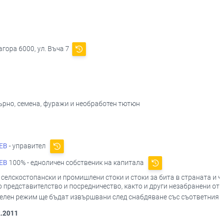
агора 6000, ул. Въча 7
зърно, семена, фуражи и необработен тютюн
ЕВ
- управител
ЕВ
100% - едноличен собственик на капитала
селскостопански и промишлени стоки и стоки за бита в страната и
о представителство и посредничество, както и други незабранени о
елен режим ще бъдат извършвани след снабдяване със съответния
2.2011