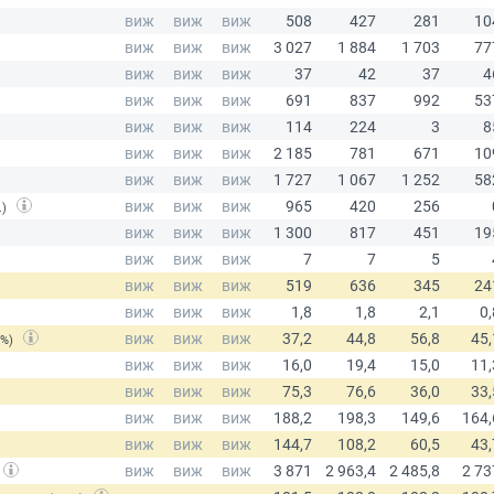
.)
(%)