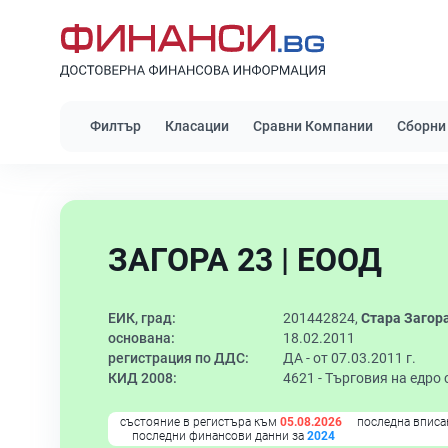
Филтър
Класации
Сравни Компании
Сборни
ЗАГОРА 23 | ЕООД
ЕИК, град:
201442824,
Стара Загор
основана:
18.02.2011
регистрация по ДДС:
ДА - от 07.03.2011 г.
КИД 2008:
4621 -
Търговия на едро 
състояние в регистъра към
05.08.2026
последна вписа
последни финансови данни за
2024