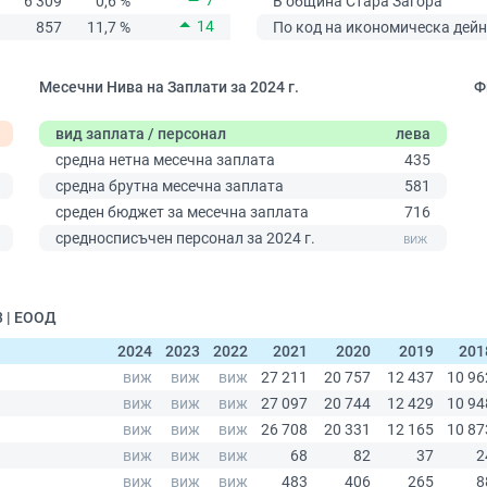
7
6 309
0,6 %
В община Стара Загора
14
857
11,7 %
По код на икономическа дейн
Месечни Нива на Заплати за 2024 г.
Ф
вид заплата / персонал
лева
средна нетна месечна заплата
435
средна брутна месечна заплата
581
0
среден бюджет за месечна заплата
716
средносписъчен персонал за 2024 г.
3 | ЕООД
2024
2023
2022
2021
2020
2019
201