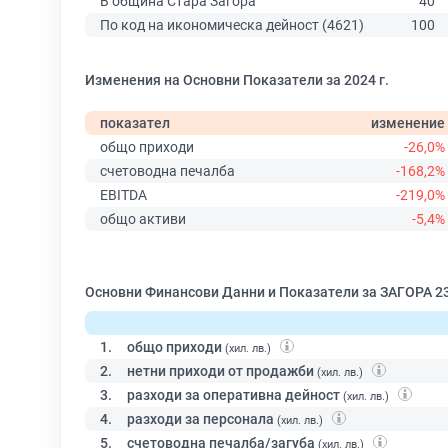
В община Стара Загора
40
По код на икономическа дейност (4621)
100
Изменения на Основни Показатели за 2024 г.
показател
изменение
общо приходи
-26,0%
счетоводна печалба
-168,2%
EBITDA
-219,0%
общо активи
-5,4%
Основни Финансови Данни и Показатели за ЗАГОРА 2
1.
общо приходи
(хил. лв.)
2.
нетни приходи от продажби
(хил. лв.)
3.
разходи за оперативна дейност
(хил. лв.)
4.
разходи за персонала
(хил. лв.)
5.
счетоводна печалба/загуба
(хил. лв.)