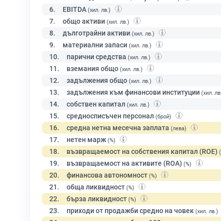
6.
EBITDA
(хил. лв.)
7.
общо активи
(хил. лв.)
8.
дълготрайни активи
(хил. лв.)
9.
материални запаси
(хил. лв.)
10.
парични средства
(хил. лв.)
11.
вземания общо
(хил. лв.)
12.
задължения общо
(хил. лв.)
13.
задължения към финансови институции
(хил. лв
14.
собствен капитал
(хил. лв.)
15.
средносписъчен персонал
(брой)
16.
средна нетна месечна заплата
(лева)
17.
нетен марж
(%)
18.
възвращаемост на собствения капитал (ROE)
19.
възвращаемост на активите (ROA)
(%)
20.
финансова автономност
(%)
21.
обща ликвидност
(%)
22.
бърза ликвидност
(%)
23.
приходи от продажби средно на човек
(хил. лв.)