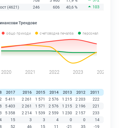
572
708
3 960
17,9 %
103
ост (4621)
246
606
40,6 %
инансови Трендове
общо приходи
счетоводна печалба
персонал
2020
2021
2022
2023
2024
8
2017
2016
2015
2014
2013
2012
2011