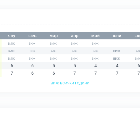
яну
фев
мар
апр
май
юни
юл
6
6
5
5
4
4
6
7
6
6
7
7
7
7
виж всички години