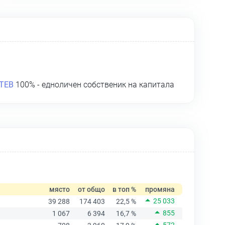
ТЕВ
100% - едноличен собственик на капитала
място
от общо
в топ %
промяна
25 033
39 288
174 403
22,5 %
855
1 067
6 394
16,7 %