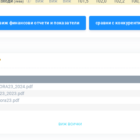
азходи
(лева)
виж финансови отчети и показатели
сравни с конкурент
Р
ORA23_2024.pdf
3_2023.pdf
ora23.pdf
виж всички