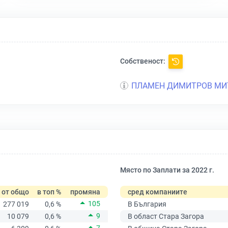
Собственост:
ПЛАМЕН ДИМИТРОВ МИ
Място по Заплати за 2022 г.
от общо
в топ %
промяна
сред компаниите
105
277 019
0,6 %
В България
9
10 079
0,6 %
В област Стара Загора