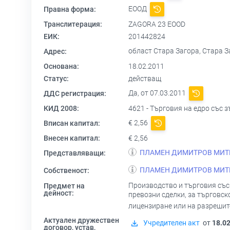
ЕООД
Правна форма:
Транслитерация:
ZAGORA 23 EOOD
ЕИК:
201442824
област Стара Загора, Стара З
Адрес:
Основана:
18.02.2011
Статус:
действащ
Да, от 07.03.2011
ДДС регистрация:
КИД 2008:
4621 - Търговия на едро със 
€ 2,56
Вписан капитал:
Внесен капитал:
€ 2,56
ПЛАМЕН ДИМИТРОВ МИТ
Представляващи:
ПЛАМЕН ДИМИТРОВ МИТ
Собственост:
Производство и търговия със 
Предмет на
дейност:
превозни сделки, за търговск
лицензиране или на разрешит
Актуален дружествен
Учредителен акт
от
18.0
договор, устав,