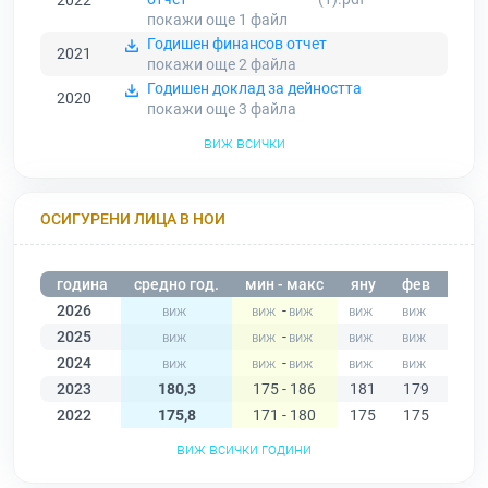
2022
покажи още 1
файл
Годишен финансов отчет
2021
покажи още 2
файла
Годишен доклад за дейността
2020
покажи още 3
файла
виж всички
ОСИГУРЕНИ ЛИЦА В НОИ
година
средно год.
мин - макс
яну
фев
мар
2026
-
2025
-
2024
-
2023
180,3
175 - 186
181
179
179
2022
175,8
171 - 180
175
175
174
виж всички години