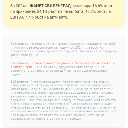
За 2024 г.
ЖАНЕТ СВИЛЕНГРАД
реализира 16,6% ръст
на приходите, 54,1% ръст на печалбата, 49,7% ръст на
EBITDA, 4,4% ръст на активите.
Забележка:
Исторически финансови данни се поддържат от 2008
г. Ако липсва информация за години до 2024 г. , вероятно
дружеството е спряло дейност в годината, за която са последните
финансови данни.
Забележка:
Всички финансови данни в таблиците са за 2024 г. и
в хиляди лева
– ако за някои дружества липсват данни, най-
вероятно те са преустановили дейността си още в предходни
години.
Забележка:
Финансовите данни на компаниите се извличат от
публикуваните от тях финансови отчети в Търговския регистър. В
много редки случаи финансовите данни може да бъдат непълни
или неточно извлечени, за което са създадени автоматизирани
вътрешни контроли за тяхното откриване, и те се поправят от
редактор. Това отнема време с оглед на стотиците хиляди отчети,
които всяка година се публикуват в Търговския регистър, като
ние поправяме несъответствията от по-големите към по-малките
компании. Ако забележите непълноти или неточности във вашите
или в други финансови отчети, можете да ни пишете, за да
ескалираме приоритета за тяхната корекция.