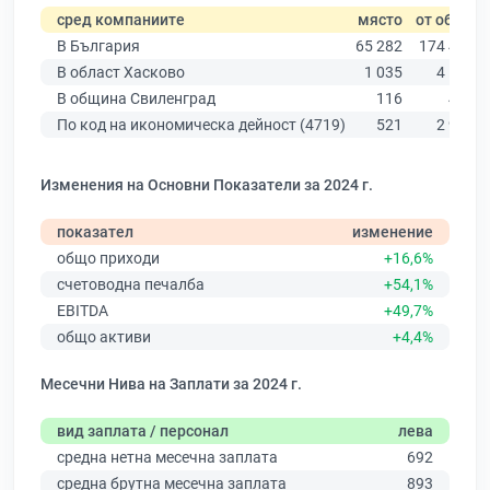
сред компаниите
място
от общо
В България
65 282
174 403
В област Хасково
1 035
4 585
В община Свиленград
116
459
По код на икономическа дейност (4719)
521
2 938
Изменения на Основни Показатели за 2024 г.
показател
изменение
общо приходи
+16,6%
счетоводна печалба
+54,1%
EBITDA
+49,7%
общо активи
+4,4%
Месечни Нива на Заплати за 2024 г.
вид заплата / персонал
лева
средна нетна месечна заплата
692
средна брутна месечна заплата
893