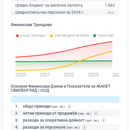
среден бюджет за месечна заплата
1 062
средносписъчен персонал за 2024 г.
Финансови Трендове
общо приходи
счетоводна печалба
персонал
0
2020
2021
2022
2023
2024
Основни Финансови Данни и Показатели за ЖАНЕТ
СВИЛЕНГРАД | ООД
1.
общо приходи
(хил. лв.)
2.
нетни приходи от продажби
(хил. лв.)
3.
разходи за оперативна дейност
(хил. лв.)
4.
разходи за персонала
(хил. лв.)