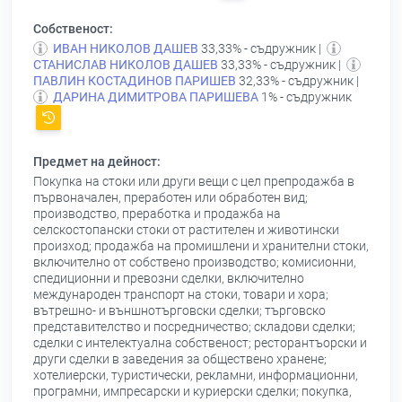
Собственост:
ИВАН НИКОЛОВ ДАШЕВ
33,33% - съдружник |
СТАНИСЛАВ НИКОЛОВ ДАШЕВ
33,33% - съдружник |
ПАВЛИН КОСТАДИНОВ ПАРИШЕВ
32,33% - съдружник |
ДАРИНА ДИМИТРОВА ПАРИШЕВА
1% - съдружник
Предмет на дейност:
Покупка на стоки или други вещи с цел препродажба в
първоначален, преработен или обработен вид;
производство, преработка и продажба на
селскостопански стоки от растителен и животински
произход; продажба на промишлени и хранителни стоки,
включително от собствено производство; комисионни,
спедиционни и превозни сделки, включително
международен транспорт на стоки, товари и хора;
вътрешно- и външнотърговски сделки; търговско
представителство и посредничество; складови сделки;
сделки с интелектуална собственост; ресторантъорски и
други сделки в заведения за обществено хранене;
хотелиерски, туристически, рекламни, информационни,
програмни, импресарски и куриерски сделки; покупка,