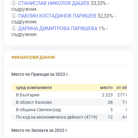
СТАНИСЛАВ НИКОЛОВ ДАШЕВ
33,33% -
съдружник
ПАВЛИН КОСТАДИНОВ ПАРИШЕВ
32,33% -
съдружник
ДАРИНА ДИМИТРОВА ПАРИШЕВА
1% -
съдружник
ФИНАНСОВИ ДАННИ
Място по Приходи за 2022 г.
сред компаниите
място
от общо
В България
2 223
277 019
В област Хасково
28
7 664
В община Свиленград
3
832
По код на икономическа дейност (4719)
12
4 682
Място по Заплати за 2022 г.