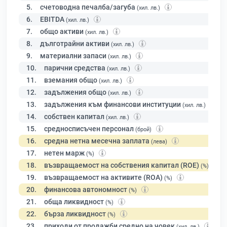
5.
счетоводна печалба/загуба
(хил. лв.)
6.
EBITDA
(хил. лв.)
7.
общо активи
(хил. лв.)
8.
дълготрайни активи
(хил. лв.)
9.
материални запаси
(хил. лв.)
10.
парични средства
(хил. лв.)
11.
вземания общо
(хил. лв.)
12.
задължения общо
(хил. лв.)
13.
задължения към финансови институции
(хил. лв.)
14.
собствен капитал
(хил. лв.)
15.
средносписъчен персонал
(брой)
16.
средна нетна месечна заплата
(лева)
17.
нетен марж
(%)
18.
възвращаемост на собствения капитал (ROE)
(%)
19.
възвращаемост на активите (ROA)
(%)
20.
финансова автономност
(%)
21.
обща ликвидност
(%)
22.
бърза ликвидност
(%)
23.
приходи от продажби средно на човек
(хил. лв.)