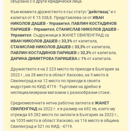
свързана с 0 други юридически лица.
Към момента дружеството е със статус "
действащ
" и с
капитал от € 15 338,8. Представлява се от
ИВАН
НИКОЛОВ ДАШЕВ - Управител
,
ПАВЛИН КОСТАДИНОВ
ПАРИШЕВ - Управител
,
СТАНИСЛАВ НИКОЛОВ ДАШЕВ -
Управител
. Съдружници в ЖАНЕТ СВИЛЕНГРАД са
ИВАН НИКОЛОВ ДАШЕВ
с
33,3%
от капитала,
СТАНИСЛАВ НИКОЛОВ ДАШЕВ
с
33,3%
от капитала,
ПАВЛИН КОСТАДИНОВ ПАРИШЕВ
с
32,3%
от капитала,
ДАРИНА ДИМИТРОВА ПАРИШЕВА
с
1%
от капитала.
Дружеството е на 2 223 място по приходи в България за
2022 г., на 28 място в област Хасково, на 3 място в
Свиленград и на 12 място по приходи в своята
индустрия по КИД 4719 - Търговия на дребно в
неспециализирани магазини с разнообразни стоки .
Средномесечната нетна работна заплата в
ЖАНЕТ
СВИЛЕНГРАД
за 2022 г. е в размер на 692 лв, което му
отрежда 65 282 място по заплати в България за 2022 г.,
на 1035 място в област Хасково, на 116 място в община
Свиленград и 521 по КИД - 4719.