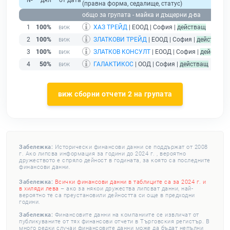
№
дял
от дата
(правна форма, седалище, статус)
п
общо за групата - майка и дъщерни д-ва
1
100%
ХАЗ ТРЕЙД
| ЕООД | София |
действащ
2
100%
ЗЛАТКОВИ ТРЕЙД
| ЕООД | София |
действащ
3
100%
ЗЛАТКОВ КОНСУЛТ
| ЕООД | София |
действащ
4
50%
ГАЛАКТИКОС
| ООД | София |
действащ
виж сборни отчети 2 на групата
Забележка:
Исторически финансови данни се поддържат от 2008
г. Ако липсва информация за години до 2024 г. , вероятно
дружеството е спряло дейност в годината, за която са последните
финансови данни.
Забележка:
Всички финансови данни в таблиците са за 2024 г. и
в хиляди лева
– ако за някои дружества липсват данни, най-
вероятно те са преустановили дейността си още в предходни
години.
Забележка:
Финансовите данни на компаниите се извличат от
публикуваните от тях финансови отчети в Търговския регистър. В
много редки случаи финансовите данни може да бъдат непълни