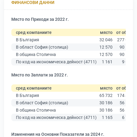
ФИНАНСОВИ ДАННИ
Място по Приходи за 2022 г.
сред компаниите
място
от общо
В България
32 046
277 019
В област София (столица)
12 570
90 178
В община Столична
12 570
90 178
По код на икономическа дейност (4711)
1 161
9 025
Място по Заплати за 2022 г.
сред компаниите
място
от общо
В България
65 732
174 403
В област София (столица)
30 186
56 378
В община Столична
30 186
56 378
По код на икономическа дейност (4711)
1 165
6 773
Изменения на Основни Показатели за 2024 г.