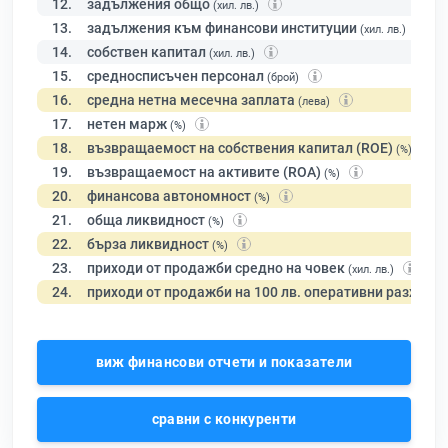
12.
задължения общо
(хил. лв.)
13.
задължения към финансови институции
(хил. лв.)
14.
собствен капитал
(хил. лв.)
15.
средносписъчен персонал
(брой)
16.
средна нетна месечна заплата
(лева)
17.
нетен марж
(%)
18.
възвращаемост на собствения капитал (ROE)
(%)
19.
възвращаемост на активите (ROA)
(%)
20.
финансова автономност
(%)
21.
обща ликвидност
(%)
22.
бърза ликвидност
(%)
23.
приходи от продажби средно на човек
(хил. лв.)
24.
приходи от продажби на 100 лв. оперативни разходи
виж финансови отчети и показатели
сравни с конкуренти