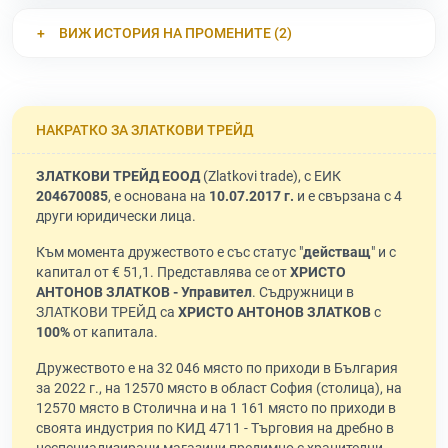
ВИЖ ИСТОРИЯ НА ПРОМЕНИТЕ (2)
НАКРАТКО ЗА ЗЛАТКОВИ ТРЕЙД
ЗЛАТКОВИ ТРЕЙД ЕООД
(Zlatkovi trade), с ЕИК
204670085
, е основана на
10.07.2017 г.
и е свързана с 4
други юридически лица.
Към момента дружеството е със статус "
действащ
" и с
капитал от € 51,1. Представлява се от
ХРИСТО
АНТОНОВ ЗЛАТКОВ - Управител
. Съдружници в
ЗЛАТКОВИ ТРЕЙД са
ХРИСТО АНТОНОВ ЗЛАТКОВ
с
100%
от капитала.
Дружеството е на 32 046 място по приходи в България
за 2022 г., на 12570 място в област София (столица), на
12570 място в Столична и на 1 161 място по приходи в
своята индустрия по КИД 4711 - Търговия на дребно в