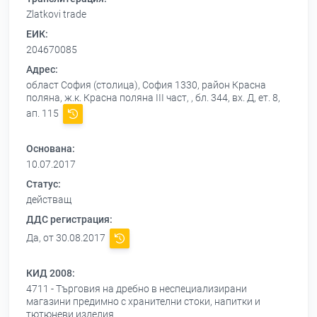
Zlatkovi trade
ЕИК:
204670085
Адрес:
област София (столица), София 1330, район Красна
поляна, ж.к. Красна поляна ІІІ част, , бл. 344, вх. Д, ет. 8,
ап. 115
Основана:
10.07.2017
Статус:
действащ
ДДС регистрация:
Да, от 30.08.2017
КИД 2008:
4711 - Търговия на дребно в неспециализирани
магазини предимно с хранителни стоки, напитки и
тютюневи изделия