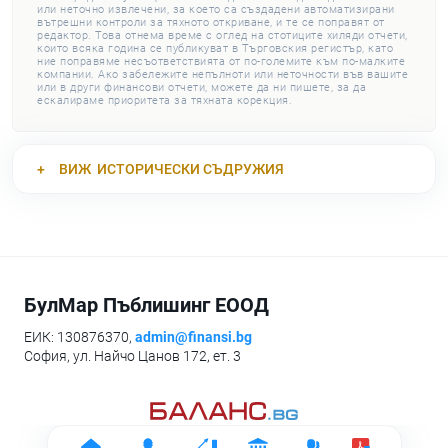
или неточно извлечени, за което са създадени автоматизирани
вътрешни контроли за тяхното откриване, и те се поправят от
редактор. Това отнема време с оглед на стотиците хиляди отчети,
които всяка година се публикуват в Търговския регистър, като
ние поправяме несъответствията от по-големите към по-малките
компании. Ако забележите непълноти или неточности във вашите
или в други финансови отчети, можете да ни пишете, за да
ескалираме приоритета за тяхната корекция.
ВИЖ
ИСТОРИЧЕСКИ СЪДРУЖИЯ
БулМар Пъблишинг ЕООД
ЕИК: 130876370,
admin@finansi.bg
София, ул. Найчо Цанов 172, ет. 3