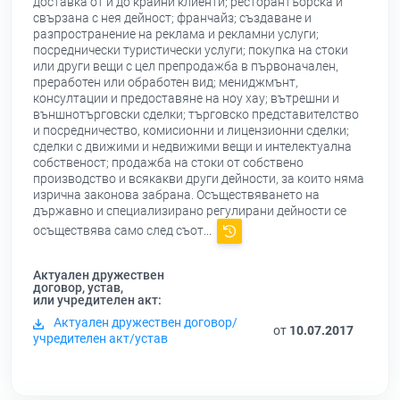
доставка от и до крайни клиенти; ресторантъорска и
свързана с нея дейност; франчайз; създаване и
разпространение на реклама и рекламни услуги;
посреднически туристически услуги; покупка на стоки
или други вещи с цел препродажба в първоначален,
преработен или обработен вид; мениджмънт,
консултации и предоставяне на ноу хау; вътрешни и
външнотърговски сделки; търговско представителство
и посредничество, комисионни и лицензионни сделки;
сделки с движими и недвижими вещи и интелектуална
собственост; продажба на стоки от собствено
производство и всякакви други дейности, за които няма
изрична законова забрана. Осъществяването на
държавно и специализирано регулирани дейности се
осъществява само след съот...
Актуален дружествен
договор, устав,
или учредителен акт:
Актуален дружествен договор/
от
10.07.2017
учредителен акт/устав