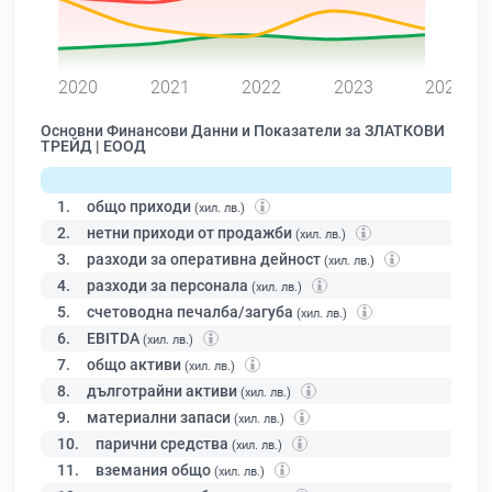
0
2020
2021
2022
2023
2024
Основни Финансови Данни и Показатели за ЗЛАТКОВИ
ТРЕЙД | ЕООД
1.
общо приходи
(хил. лв.)
2.
нетни приходи от продажби
(хил. лв.)
3.
разходи за оперативна дейност
(хил. лв.)
4.
разходи за персонала
(хил. лв.)
5.
счетоводна печалба/загуба
(хил. лв.)
6.
EBITDA
(хил. лв.)
7.
общо активи
(хил. лв.)
8.
дълготрайни активи
(хил. лв.)
9.
материални запаси
(хил. лв.)
10.
парични средства
(хил. лв.)
11.
вземания общо
(хил. лв.)