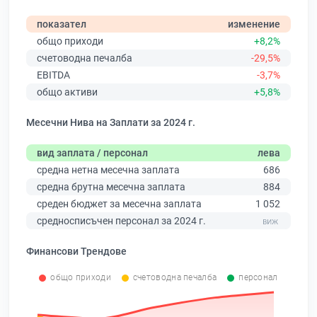
показател
изменение
общо приходи
+8,2%
счетоводна печалба
-29,5%
EBITDA
-3,7%
общо активи
+5,8%
Месечни Нива на Заплати за 2024 г.
вид заплата / персонал
лева
средна нетна месечна заплата
686
средна брутна месечна заплата
884
среден бюджет за месечна заплата
1 052
средносписъчен персонал за 2024 г.
Финансови Трендове
общо приходи
счетоводна печалба
персонал