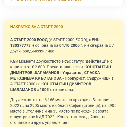
НАКРАТКО ЗА А СТАРТ 2000
А СТАРТ 2000 ЕООД
(A START 2000 EOOD), с ЕИК
130377773
, е основана на
04.10.2000 г.
и е свързана с 7
други юридически лица.
Към момента дружеството е със статус "
действащ
" и с
капитал от € 2 600. Представлява се от
КОНСТАНТИН
ДИМИТРОВ ШАЛАМАНОВ - Управител
,
СПАСКА
МЕТОДИЕВА КРЪСТАНОВА - Прокурист
. Съдружници в
А СТАРТ 2000 са
КОНСТАНТИН ДИМИТРОВ
ШАЛАМАНОВ
с
100%
от капитала.
Дружеството е на 6 166 място по приходи в България за
2022 г., на 2905 място в област София (столица), на 2905
място в Столична и на 33 място по приходи в своята
индустрия по КИД 7022 - Консултантска дейност по
стопанско и друго управление .