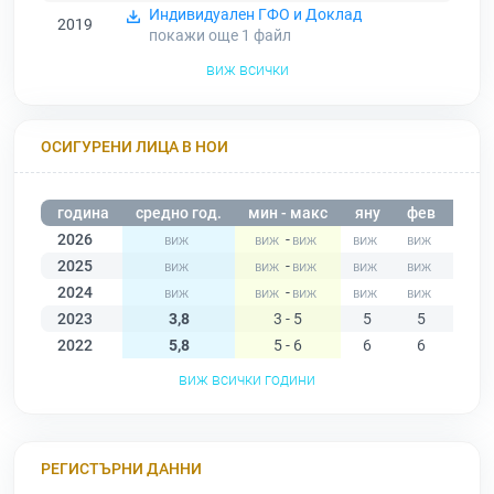
Индивидуален ГФО и Доклад
2019
покажи още 1
файл
виж всички
ОСИГУРЕНИ ЛИЦА В НОИ
година
средно год.
мин - макс
яну
фев
мар
2026
-
2025
-
2024
-
2023
3,8
3 - 5
5
5
5
2022
5,8
5 - 6
6
6
6
виж всички години
РЕГИСТЪРНИ ДАННИ