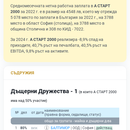
Средномесечната нетна работна заплата в
А СТАРТ
2000
за 2022 г. е в размер на 4548 лв, което му отрежда
5 078 място по заплати в България за 2022 г., на 3788
място в област София (столица), на 3788 място в
община Столична и 308 по КИД - 7022.
За 2024 г.
А СТАРТ 2000
реализира -8,9% спад на
приходите, 40,7% ръст на печалбата, 40,5% ръст на
EBITDA, 9,8% ръст на активите.
СЪДРУЖИЯ
Дъщерни Дружества - 1
(в които А СТАРТ 2000
има над 50% участие)
наименование
№
дял
от дата
(правна форма, седалище, статус)
общо за групата - майка и дъщерни д-ва
1
80%
БАЛТИМОР
| ООД | София |
действащ