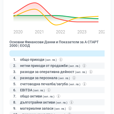
0
2020
2021
2022
2023
2024
Основни Финансови Данни и Показатели за А СТАРТ
2000 | ЕООД
1.
общо приходи
(хил. лв.)
2.
нетни приходи от продажби
(хил. лв.)
3.
разходи за оперативна дейност
(хил. лв.)
4.
разходи за персонала
(хил. лв.)
5.
счетоводна печалба/загуба
(хил. лв.)
6.
EBITDA
(хил. лв.)
7.
общо активи
(хил. лв.)
8.
дълготрайни активи
(хил. лв.)
9.
материални запаси
(хил. лв.)