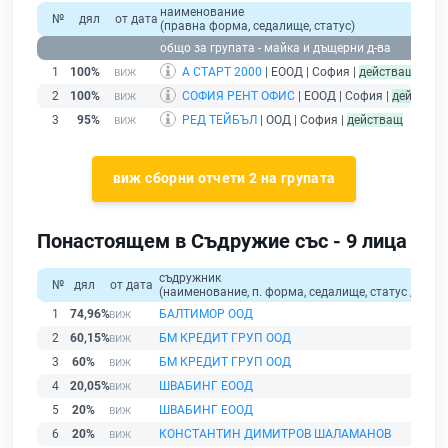
наименование
№
дял
от дата
(правна форма, седалище, статус)
п
общо за групата - майка и дъщерни д-ва
1
100%
А СТАРТ 2000
| ЕООД | София |
действащ
2
100%
СОФИЯ РЕНТ ОФИС
| ЕООД | София |
действащ
3
95%
РЕД ТЕЙБЪЛ
| ООД | София |
действащ
виж сборни отчети 2 на групата
Понастоящем в Съдружие със - 9 лица
съдружник
№
дял
от дата
(наименование, п. форма, седалище, статус / физи
1
74,96%
БАЛТИМОР ООД
2
60,15%
БМ КРЕДИТ ГРУП ООД
3
60%
БМ КРЕДИТ ГРУП ООД
4
20,05%
ШВАБИНГ ЕООД
5
20%
ШВАБИНГ ЕООД
6
20%
КОНСТАНТИН ДИМИТРОВ ШАЛАМАНОВ