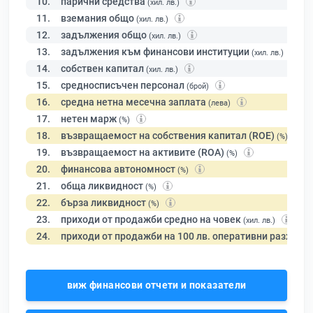
10.
парични средства
(хил. лв.)
11.
вземания общо
(хил. лв.)
12.
задължения общо
(хил. лв.)
13.
задължения към финансови институции
(хил. лв.)
14.
собствен капитал
(хил. лв.)
15.
средносписъчен персонал
(брой)
16.
средна нетна месечна заплата
(лева)
17.
нетен марж
(%)
18.
възвращаемост на собствения капитал (ROE)
(%)
19.
възвращаемост на активите (ROA)
(%)
20.
финансова автономност
(%)
21.
обща ликвидност
(%)
22.
бърза ликвидност
(%)
23.
приходи от продажби средно на човек
(хил. лв.)
24.
приходи от продажби на 100 лв. оперативни разходи
виж финансови отчети и показатели