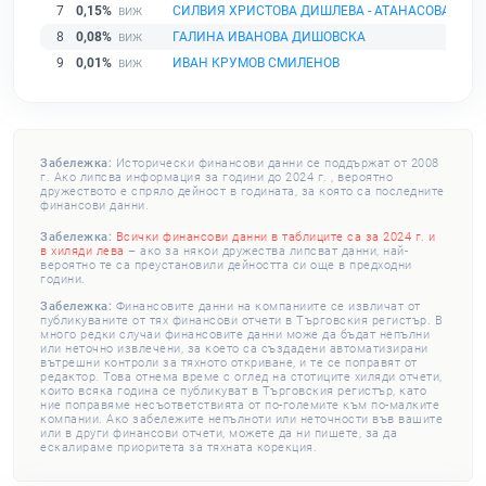
7
0,15%
СИЛВИЯ ХРИСТОВА ДИШЛЕВА - АТАНАСОВА
8
0,08%
ГАЛИНА ИВАНОВА ДИШОВСКА
9
0,01%
ИВАН КРУМОВ СМИЛЕНОВ
Забележка:
Исторически финансови данни се поддържат от 2008
г. Ако липсва информация за години до 2024 г. , вероятно
дружеството е спряло дейност в годината, за която са последните
финансови данни.
Забележка:
Всички финансови данни в таблиците са за 2024 г. и
в хиляди лева
– ако за някои дружества липсват данни, най-
вероятно те са преустановили дейността си още в предходни
години.
Забележка:
Финансовите данни на компаниите се извличат от
публикуваните от тях финансови отчети в Търговския регистър. В
много редки случаи финансовите данни може да бъдат непълни
или неточно извлечени, за което са създадени автоматизирани
вътрешни контроли за тяхното откриване, и те се поправят от
редактор. Това отнема време с оглед на стотиците хиляди отчети,
които всяка година се публикуват в Търговския регистър, като
ние поправяме несъответствията от по-големите към по-малките
компании. Ако забележите непълноти или неточности във вашите
или в други финансови отчети, можете да ни пишете, за да
ескалираме приоритета за тяхната корекция.