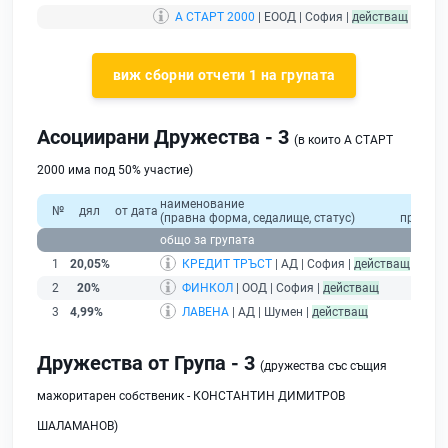
А СТАРТ 2000
| ЕООД | София |
действащ
- друж
виж сборни отчети 1 на групата
Асоциирани Дружества - 3
(в които А СТАРТ
2000 има под 50% участие)
наименование
общо
№
дял
от дата
(правна форма, седалище, статус)
приходи
общо за групата
1
20,05%
КРЕДИТ ТРЪСТ
| АД | София |
действащ
2
20%
ФИНКОЛ
| ООД | София |
действащ
3
4,99%
ЛАВЕНА
| АД | Шумен |
действащ
Дружества от Група - 3
(дружества със същия
мажоритарен собственик - КОНСТАНТИН ДИМИТРОВ
ШАЛАМАНОВ)