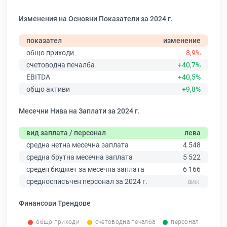
Изменения на Основни Показатели за 2024 г.
показател
изменение
общо приходи
-8,9%
счетоводна печалба
+40,7%
EBITDA
+40,5%
общо активи
+9,8%
Месечни Нива на Заплати за 2024 г.
вид заплата / персонал
лева
средна нетна месечна заплата
4 548
средна брутна месечна заплата
5 522
среден бюджет за месечна заплата
6 166
средносписъчен персонал за 2024 г.
Финансови Трендове
общо приходи
счетоводна печалба
персонал