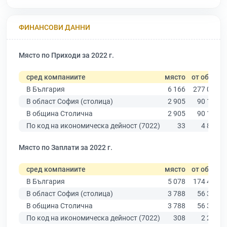
ФИНАНСОВИ ДАННИ
Място по Приходи за 2022 г.
сред компаниите
място
от общо
В България
6 166
277 019
В област София (столица)
2 905
90 178
В община Столична
2 905
90 178
По код на икономическа дейност (7022)
33
4 800
Място по Заплати за 2022 г.
сред компаниите
място
от общо
В България
5 078
174 403
В област София (столица)
3 788
56 378
В община Столична
3 788
56 378
По код на икономическа дейност (7022)
308
2 254