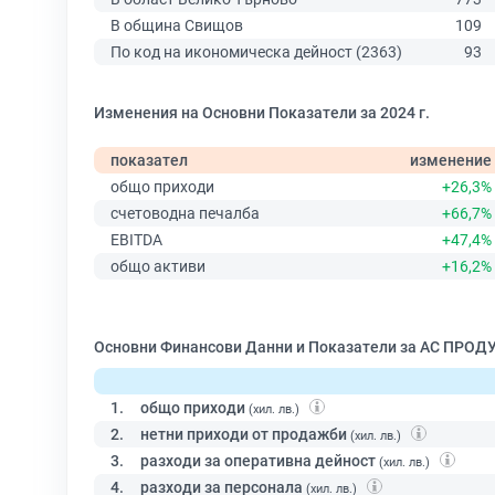
В община Свищов
109
По код на икономическа дейност (2363)
93
Изменения на Основни Показатели за 2024 г.
показател
изменение
общо приходи
+26,3%
счетоводна печалба
+66,7%
EBITDA
+47,4%
общо активи
+16,2%
Основни Финансови Данни и Показатели за АС ПРОД
1.
общо приходи
(хил. лв.)
2.
нетни приходи от продажби
(хил. лв.)
3.
разходи за оперативна дейност
(хил. лв.)
4.
разходи за персонала
(хил. лв.)