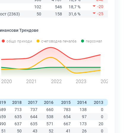
-20
102
546
18,7 %
-25
ост (2363)
50
158
31,6 %
инансови Трендове
общо приходи
счетоводна печалба
персонал
2020
2021
2022
2023
2024
019
2018
2017
2016
2015
2014
2013