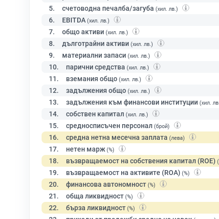
5.
счетоводна печалба/загуба
(хил. лв.)
6.
EBITDA
(хил. лв.)
7.
общо активи
(хил. лв.)
8.
дълготрайни активи
(хил. лв.)
9.
материални запаси
(хил. лв.)
10.
парични средства
(хил. лв.)
11.
вземания общо
(хил. лв.)
12.
задължения общо
(хил. лв.)
13.
задължения към финансови институции
(хил. лв
14.
собствен капитал
(хил. лв.)
15.
средносписъчен персонал
(брой)
16.
средна нетна месечна заплата
(лева)
17.
нетен марж
(%)
18.
възвращаемост на собствения капитал (ROE)
19.
възвращаемост на активите (ROA)
(%)
20.
финансова автономност
(%)
21.
обща ликвидност
(%)
22.
бърза ликвидност
(%)