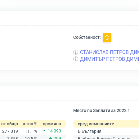
Собственост:
СТАНИСЛАВ ПЕТРОВ ДИ
ДИМИТЪР ПЕТРОВ ДИМ
Място по Заплати за 2022 г.
от общо
в топ %
промяна
сред компаниите
14 090
277 019
11,1 %
В България
299
7 358
10,5 %
В област Велико Търново