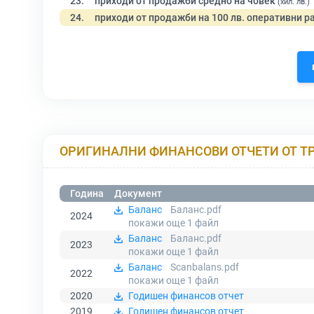
23.
приходи от продажби средно на човек
(хил. лв.)
24.
приходи от продажби на 100 лв. оперативни р
ОРИГИНАЛНИ ФИНАНСОВИ ОТЧЕТИ ОТ Т
Година
Документ
Баланс
Баланс.pdf
2024
покажи още 1
файл
Баланс
Баланс.pdf
2023
покажи още 1
файл
Баланс
Scanbalans.pdf
2022
покажи още 1
файл
2020
Годишен финансов отчет
2019
Годишен финансов отчет