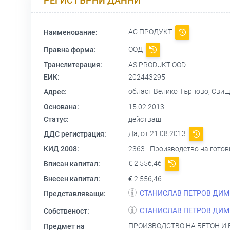
РЕГИСТЪРНИ ДАННИ
АС ПРОДУКТ
Наименование:
ООД
Правна форма:
Транслитерация:
AS PRODUKT OOD
ЕИК:
202443295
област Велико Търново, Свищо
Адрес:
Основана:
15.02.2013
Статус:
действащ
Да, от 21.08.2013
ДДС регистрация:
КИД 2008:
2363 - Производство на готов
€ 2 556,46
Вписан капитал:
Внесен капитал:
€ 2 556,46
СТАНИСЛАВ ПЕТРОВ ДИ
Представляващи:
СТАНИСЛАВ ПЕТРОВ ДИ
Собственост:
ПРОИЗВОДСТВО НА БЕТОН И 
Предмет на