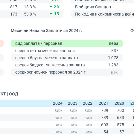
36
817
13,3 %
В община Свищов
15
173
53,8 %
По код на икономическа дейн
Месечни Нива на Заплати за 2024 г.
Ф
вид заплата / персонал
лева
средна нетна месечна заплата
837
средна брутна месечна заплата
1 078
среден бюджет за месечна заплата
1 283
0
средносписъчен персонал за 2024 г.
УКТ | ООД
2024
2023
2022
2021
2020
2