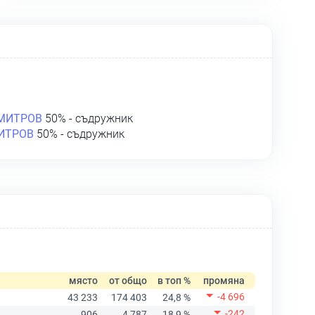
МИТРОВ
50% - съдружник
ИТРОВ
50% - съдружник
място
от общо
в топ %
промяна
-4 696
43 233
174 403
24,8 %
-242
906
4 787
18,9 %