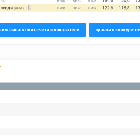
азходи
(лева)
виж финансови отчети и показатели
сравни с конкурент
Р