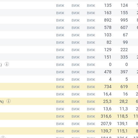
.)
(%)