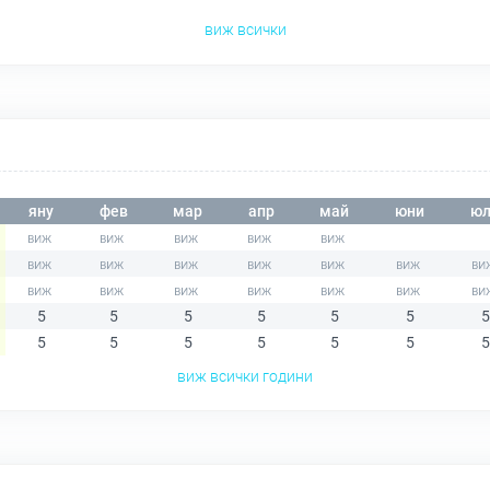
виж всички
яну
фев
мар
апр
май
юни
юл
5
5
5
5
5
5
5
5
5
5
5
5
5
5
виж всички години