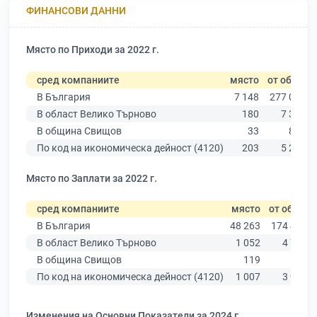
ФИНАНСОВИ ДАННИ
Място по Приходи за 2022 г.
сред компаниите
място
от общо
В България
7 148
277 019
В област Велико Търново
180
7 358
В община Свищов
33
817
По код на икономическа дейност (4120)
203
5 291
Място по Заплати за 2022 г.
сред компаниите
място
от общо
В България
48 263
174 403
В област Велико Търново
1 052
4 787
В община Свищов
119
546
По код на икономическа дейност (4120)
1 007
3 927
Изменения на Основни Показатели за 2024 г.