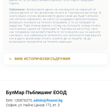
вероятно те са преустановили дейността си още в предходни
години.
Забележка:
Финансовите данни на компаниите се извличат от
публикуваните от тях финансови отчети в Търговския регистър. В
много редки случаи финансовите данни може да бъдат непълни
или неточно извлечени, за което са създадени автоматизирани
вътрешни контроли за тяхното откриване, и те се поправят от
редактор. Това отнема време с оглед на стотиците хиляди отчети,
които всяка година се публикуват в Търговския регистър, като
ние поправяме несъответствията от по-големите към по-малките
компании. Ако забележите непълноти или неточности във вашите
или в други финансови отчети, можете да ни пишете, за да
ескалираме приоритета за тяхната корекция.
ВИЖ
ИСТОРИЧЕСКИ СЪДРУЖИЯ
БулМар Пъблишинг ЕООД
ЕИК: 130876370,
admin@finansi.bg
София, ул. Найчо Цанов 172, ет. 3