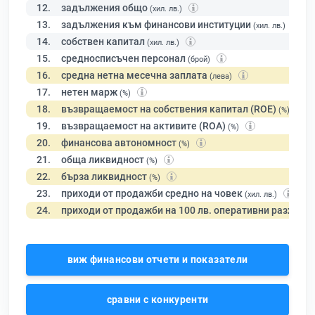
12.
задължения общо
(хил. лв.)
13.
задължения към финансови институции
(хил. лв.)
14.
собствен капитал
(хил. лв.)
15.
средносписъчен персонал
(брой)
16.
средна нетна месечна заплата
(лева)
17.
нетен марж
(%)
18.
възвращаемост на собствения капитал (ROE)
(%)
19.
възвращаемост на активите (ROA)
(%)
20.
финансова автономност
(%)
21.
обща ликвидност
(%)
22.
бърза ликвидност
(%)
23.
приходи от продажби средно на човек
(хил. лв.)
24.
приходи от продажби на 100 лв. оперативни разходи
виж финансови отчети и показатели
сравни с конкуренти