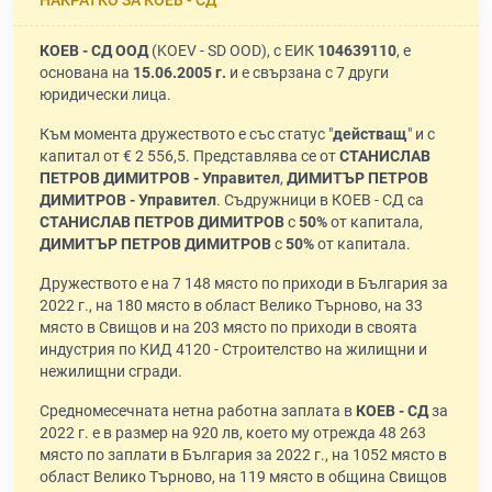
КОЕВ - СД ООД
(KOEV - SD OOD), с ЕИК
104639110
, е
основана на
15.06.2005 г.
и е свързана с 7 други
юридически лица.
Към момента дружеството е със статус "
действащ
" и с
капитал от € 2 556,5. Представлява се от
СТАНИСЛАВ
ПЕТРОВ ДИМИТРОВ - Управител
,
ДИМИТЪР ПЕТРОВ
ДИМИТРОВ - Управител
. Съдружници в КОЕВ - СД са
СТАНИСЛАВ ПЕТРОВ ДИМИТРОВ
с
50%
от капитала,
ДИМИТЪР ПЕТРОВ ДИМИТРОВ
с
50%
от капитала.
Дружеството е на 7 148 място по приходи в България за
2022 г., на 180 място в област Велико Търново, на 33
място в Свищов и на 203 място по приходи в своята
индустрия по КИД 4120 - Строителство на жилищни и
нежилищни сгради.
Средномесечната нетна работна заплата в
КОЕВ - СД
за
2022 г. е в размер на 920 лв, което му отрежда 48 263
място по заплати в България за 2022 г., на 1052 място в
област Велико Търново, на 119 място в община Свищов