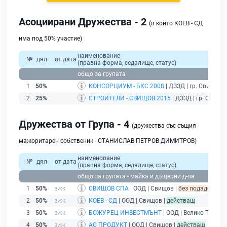
Асоциирани Дружества - 2
(в които КОЕВ - СД
има под 50% участие)
наименование
№
дял
от дата
(правна форма, седалище, статус)
общо за групата
1
50%
КОНСОРЦИУМ - БКС 2008
| ДЗЗД | гр. Свищов |
2
25%
СТРОИТЕЛИ - СВИЩОВ 2015
| ДЗЗД | гр. Свищо
Дружества от Група - 4
(дружества със същия
мажоритарен собственик - СТАНИСЛАВ ПЕТРОВ ДИМИТРОВ)
наименование
№
дял
от дата
(правна форма, седалище, статус)
общо за групата - майка и дъщерни д-ва
1
50%
СВИЩОВ СПА
| ООД | Свищов |
без подаден фин
2
50%
КОЕВ - СД
| ООД | Свищов |
действащ
3
50%
БОЖУРЕЦ ИНВЕСТМЪНТ
| ООД | Велико Търнов
4
50%
АС ПРОДУКТ
| ООД | Свищов |
действащ