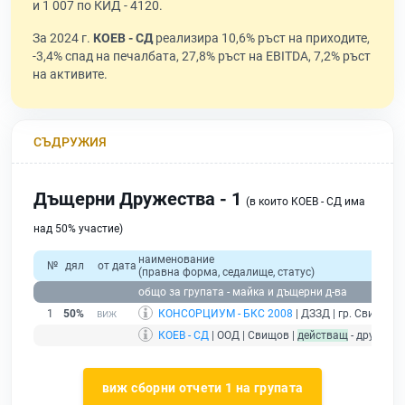
и 1 007 по КИД - 4120.
За 2024 г.
КОЕВ - СД
реализира 10,6% ръст на приходите,
-3,4% спад на печалбата, 27,8% ръст на EBITDA, 7,2% ръст
на активите.
СЪДРУЖИЯ
Дъщерни Дружества - 1
(в които КОЕВ - СД има
над 50% участие)
наименование
№
дял
от дата
(правна форма, седалище, статус)
общо за групата - майка и дъщерни д-ва
1
50%
КОНСОРЦИУМ - БКС 2008
| ДЗЗД | гр. Свищов |
КОЕВ - СД
| ООД | Свищов |
действащ
- дружест
виж сборни отчети 1 на групата