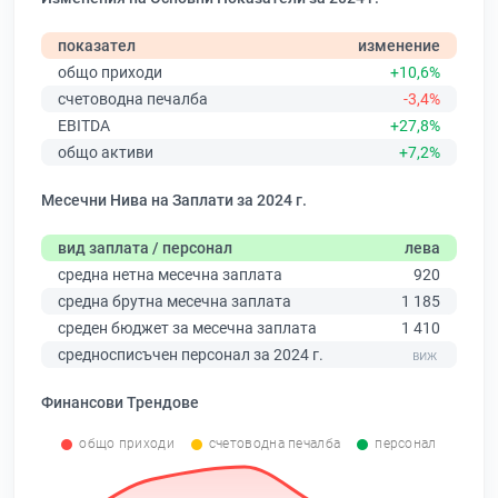
показател
изменение
общо приходи
+10,6%
счетоводна печалба
-3,4%
EBITDA
+27,8%
общо активи
+7,2%
Месечни Нива на Заплати за 2024 г.
вид заплата / персонал
лева
средна нетна месечна заплата
920
средна брутна месечна заплата
1 185
среден бюджет за месечна заплата
1 410
средносписъчен персонал за 2024 г.
Финансови Трендове
общо приходи
счетоводна печалба
персонал