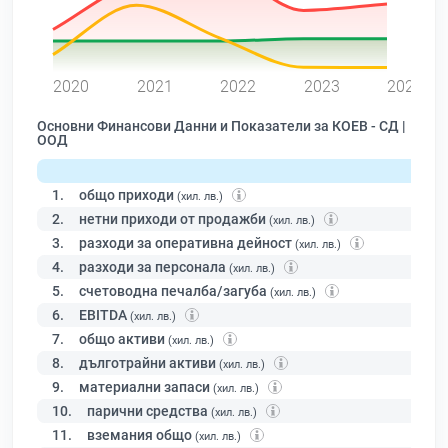
0
2020
2021
2022
2023
2024
Основни Финансови Данни и Показатели за КОЕВ - СД |
ООД
1.
общо приходи
(хил. лв.)
2.
нетни приходи от продажби
(хил. лв.)
3.
разходи за оперативна дейност
(хил. лв.)
4.
разходи за персонала
(хил. лв.)
5.
счетоводна печалба/загуба
(хил. лв.)
6.
EBITDA
(хил. лв.)
7.
общо активи
(хил. лв.)
8.
дълготрайни активи
(хил. лв.)
9.
материални запаси
(хил. лв.)
10.
парични средства
(хил. лв.)
11.
вземания общо
(хил. лв.)