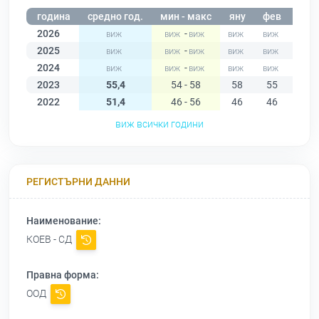
година
средно год.
мин - макс
яну
фев
мар
2026
-
2025
-
2024
-
2023
55,4
54 - 58
58
55
55
2022
51,4
46 - 56
46
46
48
виж всички години
РЕГИСТЪРНИ ДАННИ
Наименование:
КОЕВ - СД
Правна форма:
ООД