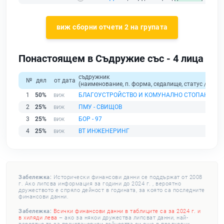
виж сборни отчети 2 на групата
Понастоящем в Съдружие със - 4 лица
съдружник
№
дял
от дата
(наименование, п. форма, седалище, статус / физи
1
50%
БЛАГОУСТРОЙСТВО И КОМУНАЛНО СТОПАНСТВО
2
25%
ПМУ - СВИЩОВ
3
25%
БОР - 97
4
25%
ВТ ИНЖЕНЕРИНГ
Забележка:
Исторически финансови данни се поддържат от 2008
г. Ако липсва информация за години до 2024 г. , вероятно
дружеството е спряло дейност в годината, за която са последните
финансови данни.
Забележка:
Всички финансови данни в таблиците са за 2024 г. и
в хиляди лева
– ако за някои дружества липсват данни, най-