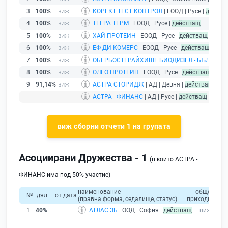
3
100%
КОРЕКТ ТЕСТ КОНТРОЛ
| ЕООД | Русе |
действ
4
100%
ТЕГРА ТЕРМ
| ЕООД | Русе |
действащ
5
100%
ХАЙ ПРОТЕИН
| ЕООД | Русе |
действащ
6
100%
ЕФ ДИ КОМЕРС
| ЕООД | Русе |
действащ
7
100%
ОБЕРЬОСТЕРАЙХИШЕ БИОДИЗЕЛ - БЪЛГАРИ
8
100%
ОЛЕО ПРОТЕИН
| ЕООД | Русе |
действащ
9
91,14%
АСТРА СТОРИДЖ
| АД | Девня |
действащ
АСТРА - ФИНАНС
| АД | Русе |
действащ
- друж
виж сборни отчети 1 на групата
Асоциирани Дружества - 1
(в които АСТРА -
ФИНАНС има под 50% участие)
наименование
общо
собс
№
дял
от дата
(правна форма, седалище, статус)
приходи
кап
1
40%
АТЛАС ЗБ
| ООД | София |
действащ