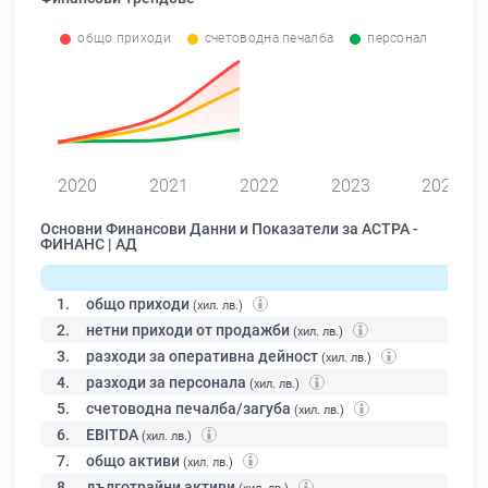
общо приходи
счетоводна печалба
персонал
0
2020
2021
2022
2023
2024
Основни Финансови Данни и Показатели за АСТРА -
ФИНАНС | АД
1.
общо приходи
(хил. лв.)
2.
нетни приходи от продажби
(хил. лв.)
3.
разходи за оперативна дейност
(хил. лв.)
4.
разходи за персонала
(хил. лв.)
5.
счетоводна печалба/загуба
(хил. лв.)
6.
EBITDA
(хил. лв.)
7.
общо активи
(хил. лв.)
8.
дълготрайни активи