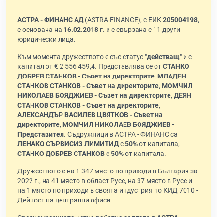
АСТРА - ФИНАНС АД
(ASTRA-FINANCE), с ЕИК
205004198
,
е основана на
16.02.2018 г.
и е свързана с 11 други
юридически лица.
Към момента дружеството е със статус "
действащ
" и с
капитал от € 2 556 459,4. Представлява се от
СТАНКО
ДОБРЕВ СТАНКОВ - Съвет на директорите
,
МЛАДЕН
СТАНКОВ СТАНКОВ - Съвет на директорите
,
МОМЧИЛ
НИКОЛАЕВ БОЯДЖИЕВ - Съвет на директорите
,
ДЕЯН
СТАНКОВ СТАНКОВ - Съвет на директорите
,
АЛЕКСАНДЪР ВАСИЛЕВ ЦВЯТКОВ - Съвет на
директорите
,
МОМЧИЛ НИКОЛАЕВ БОЯДЖИЕВ -
Представител
. Съдружници в АСТРА - ФИНАНС са
ЛЕНАКО СЪРВИСИЗ ЛИМИТИД
с
50%
от капитала,
СТАНКО ДОБРЕВ СТАНКОВ
с
50%
от капитала.
Дружеството е на 1 347 място по приходи в България за
2022 г., на 41 място в област Русе, на 37 място в Русе и
на 1 място по приходи в своята индустрия по КИД 7010 -
Дейност на централни офиси .