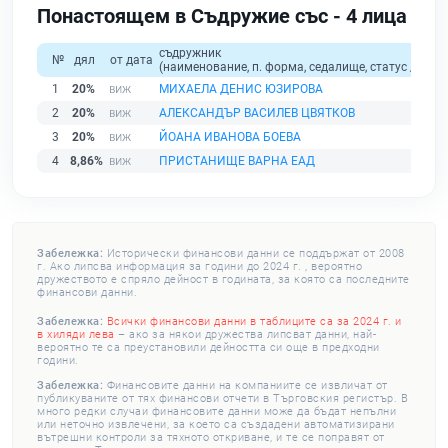
Понастоящем в Съдружие със - 4 лица
съдружник
№
дял
от дата
(наименование, п. форма, седалище, статус / физи
1
20%
МИХАЕЛА ДЕНИС ЮЗИРОВА
2
20%
АЛЕКСАНДЪР ВАСИЛЕВ ЦВЯТКОВ
3
20%
ЙОАНА ИВАНОВА БОЕВА
4
8,86%
ПРИСТАНИЩЕ ВАРНА ЕАД
Забележка:
Исторически финансови данни се поддържат от 2008
г. Ако липсва информация за години до 2024 г. , вероятно
дружеството е спряло дейност в годината, за която са последните
финансови данни.
Забележка:
Всички финансови данни в таблиците са за 2024 г. и
в хиляди лева
– ако за някои дружества липсват данни, най-
вероятно те са преустановили дейността си още в предходни
години.
Забележка:
Финансовите данни на компаниите се извличат от
публикуваните от тях финансови отчети в Търговския регистър. В
много редки случаи финансовите данни може да бъдат непълни
или неточно извлечени, за което са създадени автоматизирани
вътрешни контроли за тяхното откриване, и те се поправят от