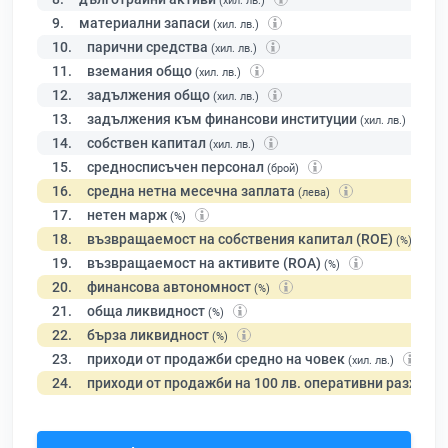
(хил. лв.)
9.
материални запаси
(хил. лв.)
10.
парични средства
(хил. лв.)
11.
вземания общо
(хил. лв.)
12.
задължения общо
(хил. лв.)
13.
задължения към финансови институции
(хил. лв.)
14.
собствен капитал
(хил. лв.)
15.
средносписъчен персонал
(брой)
16.
средна нетна месечна заплата
(лева)
17.
нетен марж
(%)
18.
възвращаемост на собствения капитал (ROE)
(%)
19.
възвращаемост на активите (ROA)
(%)
20.
финансова автономност
(%)
21.
обща ликвидност
(%)
22.
бърза ликвидност
(%)
23.
приходи от продажби средно на човек
(хил. лв.)
24.
приходи от продажби на 100 лв. оперативни разходи