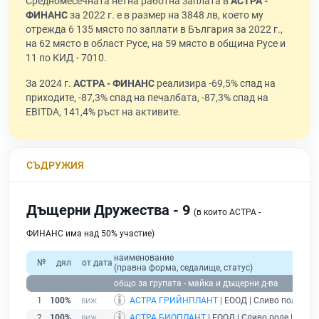
Средномесечната нетна работна заплата в
АСТРА -
ФИНАНС
за 2022 г. е в размер на 3848 лв, което му
отрежда 6 135 място по заплати в България за 2022 г.,
на 62 място в област Русе, на 59 място в община Русе и
11 по КИД - 7010.
За 2024 г.
АСТРА - ФИНАНС
реализира -69,5% спад на
приходите, -87,3% спад на печалбата, -87,3% спад на
EBITDA, 141,4% ръст на активите.
СЪДРУЖИЯ
Дъщерни Дружества - 9
(в които АСТРА -
ФИНАНС има над 50% участие)
наименование
№
дял
от дата
(правна форма, седалище, статус)
общо за групата - майка и дъщерни д-ва
1
100%
АСТРА ГРИЙНПЛАНТ
| ЕООД | Сливо поле |
де
2
100%
АСТРА БИОПЛАНТ
| ЕООД | Сливо поле |
дейс