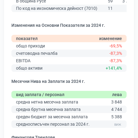
В община Русе
59
3 764
По код на икономическа дейност (7010)
11
53
Изменения на Основни Показатели за 2024 г.
показател
изменение
общо приходи
-69,5%
счетоводна печалба
-87,3%
EBITDA
-87,3%
общо активи
+141,4%
Месечни Нива на Заплати за 2024 г.
вид заплата / персонал
лева
средна нетна месечна заплата
3 848
средна брутна месечна заплата
4 744
среден бюджет за месечна заплата
5 388
средносписъчен персонал за 2024 г.
Финансови Трендове