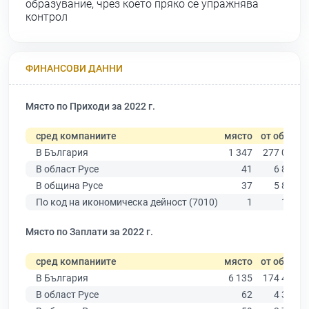
образувание, чрез което пряко се упражнява
контрол
ФИНАНСОВИ ДАННИ
Място по Приходи за 2022 г.
сред компаниите
място
от общо
В България
1 347
277 019
В област Русе
41
6 851
В община Русе
37
5 883
По код на икономическа дейност (7010)
1
124
Място по Заплати за 2022 г.
сред компаниите
място
от общо
В България
6 135
174 403
В област Русе
62
4 390