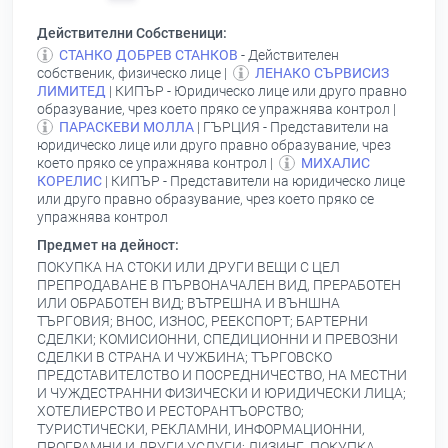
Действителни Собственици:
СТАНКО ДОБРЕВ СТАНКОВ
- Действителен
собственик, физическо лице |
ЛЕНАКО СЪРВИСИЗ
ЛИМИТЕД
| КИПЪР - Юридическо лице или друго правно
образувание, чрез което пряко се упражнява контрол |
ПАРАСКЕВИ МОЛЛА
| ГЪРЦИЯ - Представители на
юридическо лице или друго правно образувание, чрез
което пряко се упражнява контрол |
МИХАЛИС
КОРЕЛИС
| КИПЪР - Представители на юридическо лице
или друго правно образувание, чрез което пряко се
упражнява контрол
Предмет на дейност:
ПОКУПКА НА СТОКИ ИЛИ ДРУГИ ВЕЩИ С ЦЕЛ
ПРЕПРОДАВАНЕ В ПЪРВОНАЧАЛЕН ВИД, ПРЕРАБОТЕН
ИЛИ ОБРАБОТЕН ВИД; ВЪТРЕШНА И ВЪНШНА
ТЪРГОВИЯ; ВНОС, ИЗНОС, РЕЕКСПОРТ; БАРТЕРНИ
СДЕЛКИ; КОМИСИОННИ, СПЕДИЦИОННИ И ПРЕВОЗНИ
СДЕЛКИ В СТРАНА И ЧУЖБИНА; ТЪРГОВСКО
ПРЕДСТАВИТЕЛСТВО И ПОСРЕДНИЧЕСТВО, НА МЕСТНИ
И ЧУЖДЕСТРАННИ ФИЗИЧЕСКИ И ЮРИДИЧЕСКИ ЛИЦА;
ХОТЕЛИЕРСТВО И РЕСТОРАНТЪОРСТВО;
ТУРИСТИЧЕСКИ, РЕКЛАМНИ, ИНФОРМАЦИОННИ,
ПРОГРАМНИ И ДРУГИ УСЛУГИ; ЛИЗИНГ, ПОКУПКА,