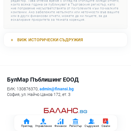
редактор. Това отнема време с оглед на стотиците хиляди отчети,
които всяка година се публикуват в Търговския регистър, като
ние поправяме несъответствията от по-големите към по-малките
компании. Ако забележите непълноти или неточности във вашите
или в други финансови отчети, можете да ни пишете, за да
ескалираме приоритета за тяхната корекция.
ВИЖ
ИСТОРИЧЕСКИ СЪДРУЖИЯ
БулМар Пъблишинг ЕООД
ЕИК: 130876370,
admin@finansi.bg
София, ул. Найчо Цанов 172, ет. 3
Преглед
Управление
Финанси
Регистър
Съдружия
Свали