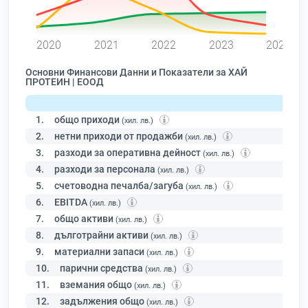
0
2020
2021
2022
2023
2024
Основни Финансови Данни и Показатели за ХАЙ
ПРОТЕИН | ЕООД
1.
общо приходи
(хил. лв.)
2.
нетни приходи от продажби
(хил. лв.)
3.
разходи за оперативна дейност
(хил. лв.)
4.
разходи за персонала
(хил. лв.)
5.
счетоводна печалба/загуба
(хил. лв.)
6.
EBITDA
(хил. лв.)
7.
общо активи
(хил. лв.)
8.
дълготрайни активи
(хил. лв.)
9.
материални запаси
(хил. лв.)
10.
парични средства
(хил. лв.)
11.
вземания общо
(хил. лв.)
12.
задължения общо
(хил. лв.)