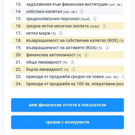
13.
задължения към финансови институции
(хил. лв.)
14.
собствен капитал
(хил. лв.)
15.
средносписъчен персонал
(брой)
16.
средна нетна месечна заплата
(лева)
17.
нетен марж
(%)
18.
възвращаемост на собствения капитал (ROE)
(%)
19.
възвращаемост на активите (ROA)
(%)
20.
финансова автономност
(%)
21.
обща ликвидност
(%)
22.
бърза ликвидност
(%)
23.
приходи от продажби средно на човек
(хил. лв.)
24.
приходи от продажби на 100 лв. оперативни разходи
виж финансови отчети и показатели
сравни с конкуренти