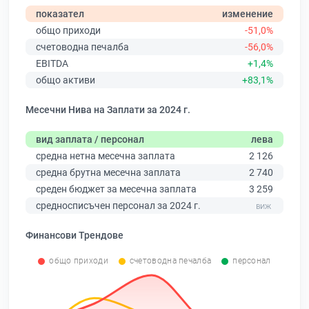
показател
изменение
общо приходи
-51,0%
счетоводна печалба
-56,0%
EBITDA
+1,4%
общо активи
+83,1%
Месечни Нива на Заплати за 2024 г.
вид заплата / персонал
лева
средна нетна месечна заплата
2 126
средна брутна месечна заплата
2 740
среден бюджет за месечна заплата
3 259
средносписъчен персонал за 2024 г.
Финансови Трендове
общо приходи
счетоводна печалба
персонал