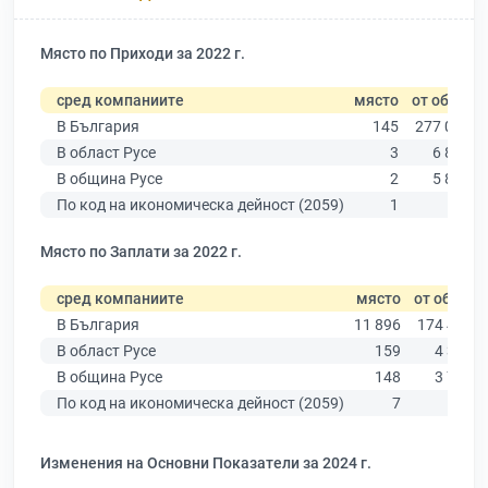
Място по Приходи за 2022 г.
сред компаниите
място
от общо
В България
145
277 019
В област Русе
3
6 851
В община Русе
2
5 883
По код на икономическа дейност (2059)
1
72
Място по Заплати за 2022 г.
сред компаниите
място
от общо
В България
11 896
174 403
В област Русе
159
4 390
В община Русе
148
3 764
По код на икономическа дейност (2059)
7
52
Изменения на Основни Показатели за 2024 г.