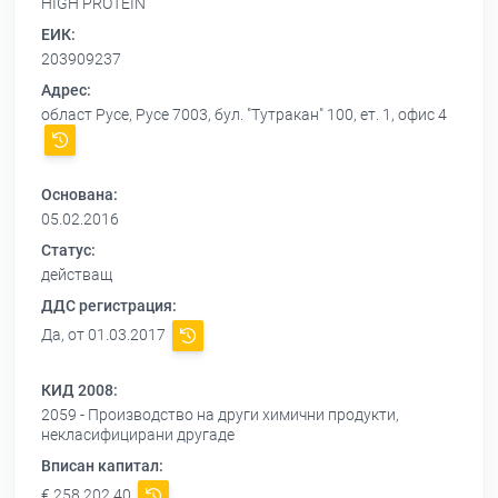
HIGH PROTEIN
ЕИК:
203909237
Адрес:
област Русе, Русе 7003, бул. "Тутракан" 100, ет. 1, офис 4
Основана:
05.02.2016
Статус:
действащ
ДДС регистрация:
Да, от 01.03.2017
КИД 2008:
2059 - Производство на други химични продукти,
некласифицирани другаде
Вписан капитал:
€ 258 202,40