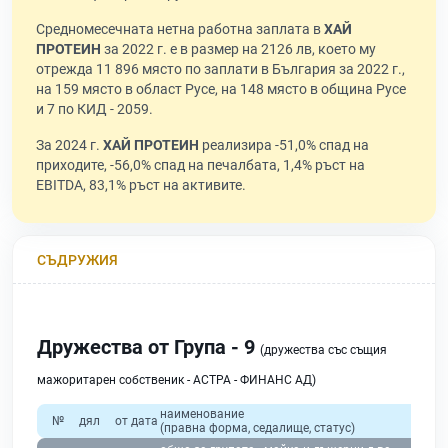
Средномесечната нетна работна заплата в
ХАЙ
ПРОТЕИН
за 2022 г. е в размер на 2126 лв, което му
отрежда 11 896 място по заплати в България за 2022 г.,
на 159 място в област Русе, на 148 място в община Русе
и 7 по КИД - 2059.
За 2024 г.
ХАЙ ПРОТЕИН
реализира -51,0% спад на
приходите, -56,0% спад на печалбата, 1,4% ръст на
EBITDA, 83,1% ръст на активите.
СЪДРУЖИЯ
Дружества от Група - 9
(дружества със същия
мажоритарен собственик - АСТРА - ФИНАНС АД)
наименование
№
дял
от дата
(правна форма, седалище, статус)