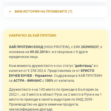
ВИЖ ИСТОРИЯ НА ПРОМЕНИТЕ (7)
НАКРАТКО ЗА ХАЙ ПРОТЕИН
ХАЙ ПРОТЕИН ЕООД
(HIGH PROTEIN), с ЕИК
203909237
, е
основана на
05.02.2016 г.
и е свързана с 9 други
юридически лица.
Към момента дружеството е със статус "
действащ
" и с
капитал от € 258 202,4. Представлява се от
ХРИСТО
ЕНЧЕВ ЕНЧЕВ - Управител
. Съдружници в ХАЙ ПРОТЕИН
са
АСТРА - ФИНАНС
с
100%
от капитала.
Дружеството е на 145 място по приходи в България за
2022 г., на 3 място в област Русе, на 2 място в Русе и на 1
място по приходи в своята индустрия по КИД 2059 -
Производство на други химични продукти,
некласифицирани другаде.