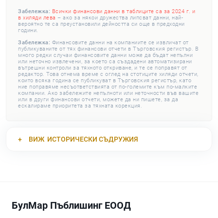
Забележка:
Всички финансови данни в таблиците са за 2024 г. и
в хиляди лева
– ако за някои дружества липсват данни, най-
вероятно те са преустановили дейността си още в предходни
години.
Забележка:
Финансовите данни на компаниите се извличат от
публикуваните от тях финансови отчети в Търговския регистър. В
много редки случаи финансовите данни може да бъдат непълни
или неточно извлечени, за което са създадени автоматизирани
вътрешни контроли за тяхното откриване, и те се поправят от
редактор. Това отнема време с оглед на стотиците хиляди отчети,
които всяка година се публикуват в Търговския регистър, като
ние поправяме несъответствията от по-големите към по-малките
компании. Ако забележите непълноти или неточности във вашите
или в други финансови отчети, можете да ни пишете, за да
ескалираме приоритета за тяхната корекция.
ВИЖ
ИСТОРИЧЕСКИ СЪДРУЖИЯ
БулМар Пъблишинг ЕООД