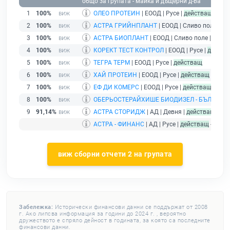
общо за групата - майка и дъщерни д-ва
1
100%
ОЛЕО ПРОТЕИН
| ЕООД | Русе |
действащ
2
100%
АСТРА ГРИЙНПЛАНТ
| ЕООД | Сливо поле |
де
3
100%
АСТРА БИОПЛАНТ
| ЕООД | Сливо поле |
дейс
4
100%
КОРЕКТ ТЕСТ КОНТРОЛ
| ЕООД | Русе |
действ
5
100%
ТЕГРА ТЕРМ
| ЕООД | Русе |
действащ
6
100%
ХАЙ ПРОТЕИН
| ЕООД | Русе |
действащ
7
100%
ЕФ ДИ КОМЕРС
| ЕООД | Русе |
действащ
8
100%
ОБЕРЬОСТЕРАЙХИШЕ БИОДИЗЕЛ - БЪЛГАРИ
9
91,14%
АСТРА СТОРИДЖ
| АД | Девня |
действащ
АСТРА - ФИНАНС
| АД | Русе |
действащ
- друж
виж сборни отчети 2 на групата
Забележка:
Исторически финансови данни се поддържат от 2008
г. Ако липсва информация за години до 2024 г. , вероятно
дружеството е спряло дейност в годината, за която са последните
финансови данни.