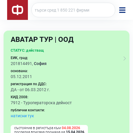
АВАТАР ТУР | ООД
СТАТУС:
действащ
ЕИК, град:
201814491,
София
основана:
05.12.2011
регистрация по ДДС:
ДА - от 06.03.2012 г.
КИД 2008:
7912 -
Туроператорска дейност
публични контакти:
натисни тук
състояние в регистъра към
04.08.2026
последна вписана промяна на
15.04.2026