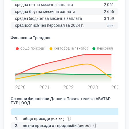
средна нетна месечна заплата
2 061
средна брутна месечна заплата
2 656
среден бюджет за месечна заплата
3 159
средносписъчен персонал за 2024 г.
Финансови Трендове
общо приходи
счетоводна печалба
персонал
0
2020
2021
2022
2023
2024
Основни Финансови Данни и Показатели за АВАТАР
ТУР | ООД
1.
общо приходи
(хил. лв.)
2.
нетни приходи от продажби
(хил. лв.)