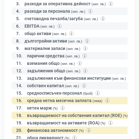
3.
разходи за оперативна дейност
(хил. лв.)
4.
разходи за персонала
(хил. лв.)
5.
счетоводна печалба/загуба
(хил. лв.)
6.
EBITDA
(хил. лв.)
7.
общо активи
(хил. лв.)
8.
дълготрайни активи
(хил. лв.)
9.
материални запаси
(хил. лв.)
10.
парични средства
(хил. лв.)
11.
вземания общо
(хил. лв.)
12.
задължения общо
(хил. лв.)
13.
задължения към финансови институции
(хил. лв.)
14.
собствен капитал
(хил. лв.)
15.
средносписъчен персонал
(брой)
16.
средна нетна месечна заплата
(лева)
17.
нетен марж
(%)
18.
възвращаемост на собствения капитал (ROE)
(%)
19.
възвращаемост на активите (ROA)
(%)
20.
финансова автономност
(%)
21.
обща ликвидност
(%)