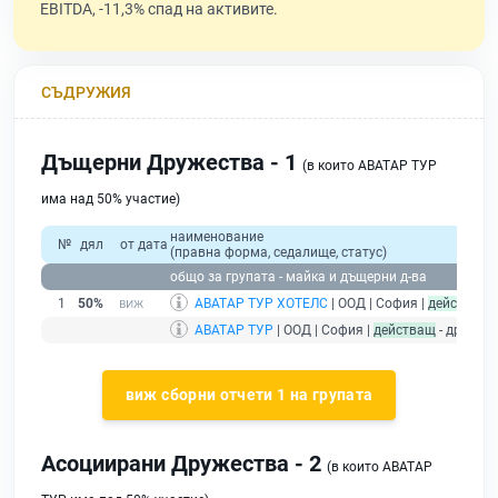
EBITDA, -11,3% спад на активите.
СЪДРУЖИЯ
Дъщерни Дружества - 1
(в които АВАТАР ТУР
има над 50% участие)
наименование
№
дял
от дата
(правна форма, седалище, статус)
общо за групата - майка и дъщерни д-ва
1
50%
АВАТАР ТУР ХОТЕЛС
| ООД | София |
действащ
АВАТАР ТУР
| ООД | София |
действащ
- дружес
виж сборни отчети 1 на групата
Асоциирани Дружества - 2
(в които АВАТАР