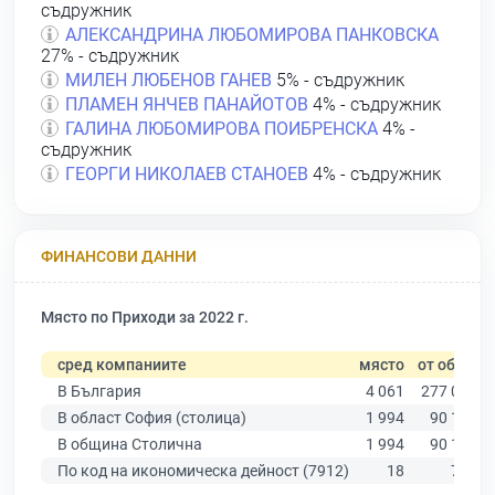
съдружник
АЛЕКСАНДРИНА ЛЮБОМИРОВА ПАНКОВСКА
27% - съдружник
МИЛЕН ЛЮБЕНОВ ГАНЕВ
5% - съдружник
ПЛАМЕН ЯНЧЕВ ПАНАЙОТОВ
4% - съдружник
ГАЛИНА ЛЮБОМИРОВА ПОИБРЕНСКА
4% -
съдружник
ГЕОРГИ НИКОЛАЕВ СТАНОЕВ
4% - съдружник
ФИНАНСОВИ ДАННИ
Място по Приходи за 2022 г.
сред компаниите
място
от общо
В България
4 061
277 019
В област София (столица)
1 994
90 178
В община Столична
1 994
90 178
По код на икономическа дейност (7912)
18
770