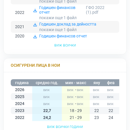
покажи още 1
файл
Годишен финансов
ГФО 2022
отчет
(1).pdf
2022
покажи още 1
файл
Годишен доклад за дейността
2021
покажи още 1
файл
2020
Годишен финансов отчет
виж всички
ОСИГУРЕНИ ЛИЦА В НОИ
година
средно год.
мин - макс
яну
фев
мар
2026
-
2025
-
2024
-
2023
22,7
18 - 29
22
22
22
2022
24,2
21 - 29
23
24
23
виж всички години