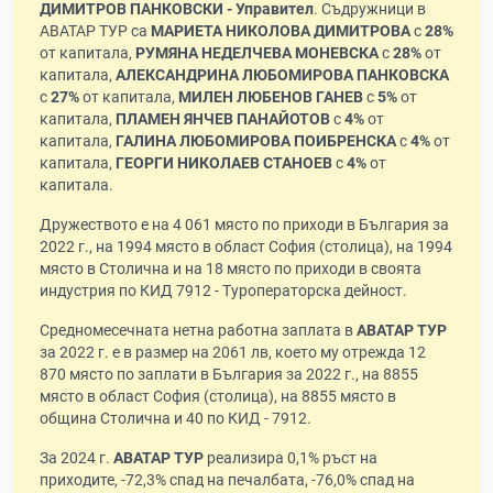
ДИМИТРОВ ПАНКОВСКИ - Управител
. Съдружници в
АВАТАР ТУР са
МАРИЕТА НИКОЛОВА ДИМИТРОВА
с
28%
от капитала,
РУМЯНА НЕДЕЛЧЕВА МОНЕВСКА
с
28%
от
капитала,
АЛЕКСАНДРИНА ЛЮБОМИРОВА ПАНКОВСКА
с
27%
от капитала,
МИЛЕН ЛЮБЕНОВ ГАНЕВ
с
5%
от
капитала,
ПЛАМЕН ЯНЧЕВ ПАНАЙОТОВ
с
4%
от
капитала,
ГАЛИНА ЛЮБОМИРОВА ПОИБРЕНСКА
с
4%
от
капитала,
ГЕОРГИ НИКОЛАЕВ СТАНОЕВ
с
4%
от
капитала.
Дружеството е на 4 061 място по приходи в България за
2022 г., на 1994 място в област София (столица), на 1994
място в Столична и на 18 място по приходи в своята
индустрия по КИД 7912 - Туроператорска дейност.
Средномесечната нетна работна заплата в
АВАТАР ТУР
за 2022 г. е в размер на 2061 лв, което му отрежда 12
870 място по заплати в България за 2022 г., на 8855
място в област София (столица), на 8855 място в
община Столична и 40 по КИД - 7912.
За 2024 г.
АВАТАР ТУР
реализира 0,1% ръст на
приходите, -72,3% спад на печалбата, -76,0% спад на