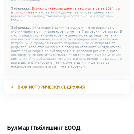
Забележка:
Всички финансови данни в таблиците са за 2024 г. и
в хиляди лева
– ако за някои дружества липсват данни, най-
вероятно те са преустановили дейността си още в предходни
години.
Забележка:
Финансовите данни на компаниите се извличат от
публикуваните от тях финансови отчети в Търговския регистър. В
много редки случаи финансовите данни може да бъдат непълни
или неточно извлечени, за което са създадени автоматизирани
вътрешни контроли за тяхното откриване, и те се поправят от
редактор. Това отнема време с оглед на стотиците хиляди отчети,
които всяка година се публикуват в Търговския регистър, като
ние поправяме несъответствията от по-големите към по-малките
компании. Ако забележите непълноти или неточности във вашите
или в други финансови отчети, можете да ни пишете, за да
ескалираме приоритета за тяхната корекция.
ВИЖ
ИСТОРИЧЕСКИ СЪДРУЖИЯ
БулМар Пъблишинг ЕООД