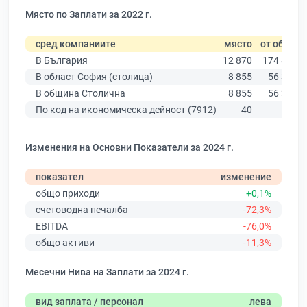
Място по Заплати за 2022 г.
сред компаниите
място
от общо
В България
12 870
174 403
В област София (столица)
8 855
56 378
В община Столична
8 855
56 378
По код на икономическа дейност (7912)
40
533
Изменения на Основни Показатели за 2024 г.
показател
изменение
общо приходи
+0,1%
счетоводна печалба
-72,3%
EBITDA
-76,0%
общо активи
-11,3%
Месечни Нива на Заплати за 2024 г.
вид заплата / персонал
лева