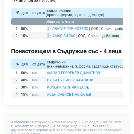
ТУР има под 50% участие)
наименование
№
дял
от дата
(правна форма, седалище, статус)
пр
общо за групата
1
50%
АВАТАР ТУР ХОТЕЛС
| ООД | София |
действащ
2
15%
АМАЯ ВИЛАС
| ООД | София |
действащ
Понастоящем в Съдружие със - 4 лица
съдружник
№
дял
от дата
(наименование, п. форма, седалище, статус / физи
1
50%
ФИЛИП ГЕОРГИЕВ ДИМИТРОВ
2
40%
РУНИ РУНИЕВ ШАРАНКОВ
3
30%
КОМБИНАТОРИКА ЕООД
4
15%
АСЕН САВКОВ ПАСКАЛЕВ
Забележка:
Исторически финансови данни се поддържат от 2008
г. Ако липсва информация за години до 2024 г. , вероятно
дружеството е спряло дейност в годината, за която са последните
финансови данни.