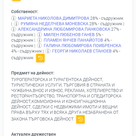
Собственост:
МАРИЕТА НИКОЛОВА ДИМИТРОВА
28% - съдружник
|
РУМЯНА НЕДЕЛЧЕВА МОНЕВСКА
28% - съдружник |
АЛЕКСАНДРИНА ЛЮБОМИРОВА ПАНКОВСКА
27% -
съдружник |
МИЛЕН ЛЮБЕНОВ ГАНЕВ
5% -
съдружник |
ПЛАМЕН ЯНЧЕВ ПАНАЙОТОВ
4% -
съдружник |
ГАЛИНА ЛЮБОМИРОВА ПОИБРЕНСКА
4% - съдружник |
ГЕОРГИ НИКОЛАЕВ СТАНОЕВ
4% -
съдружник
Предмет на дейност:
ТУРОПЕРАТОРСКА И ТУРАГЕНТСКА ДЕЙНОСТ,
ТУРИСТИЧЕСКИ УСЛУГИ, ТЪРГОВИЯ В СТРАНАТА И
ЧУЖБИНА,ВНОС И ИЗНОС, РЕКЛАМА, ХОТЕЛИЕРСТВО И
РЕСТОРАНТЪОРСТВО, ТРАНСПОРТНА И СПЕДИТОРСКА
ДЕЙНОСТ,КОМИСИОННА И КОНСИГНАЦИОННА
ДЕЙНОСТ, СДЕЛКИ С НЕДВИЖИМИ ИМОТИ И ВЕЩНИ
ПРАВА ВЪРХУ ТЯХ И ВСЯКА ДРУГА НЕЗАБРАНЕНА ОТ
ЗАКОНА ТЪРГОВСКА ДЕЙНОСТ.
Актуален дружествен