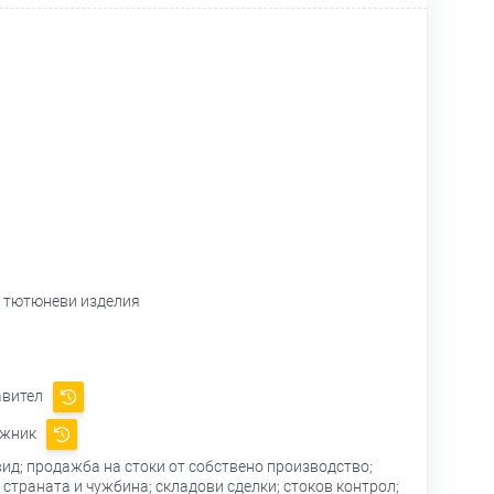
и тютюневи изделия
авител
ужник
вид; продажба на стоки от собствено производство;
страната и чужбина; складови сделки; стоков контрол;