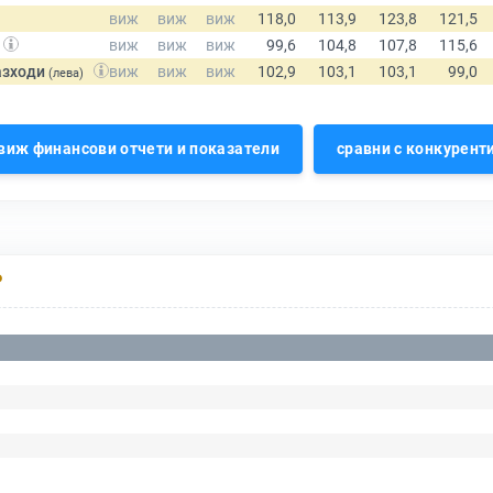
азходи
(лева)
виж финансови отчети и показатели
сравни с конкурент
Р