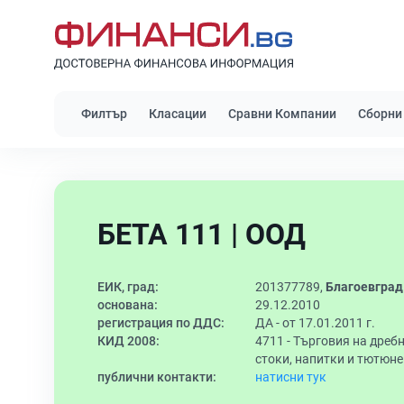
Филтър
Класации
Сравни Компании
Сборни
БЕТА 111 | ООД
ЕИК, град:
201377789,
Благоевград
основана:
29.12.2010
регистрация по ДДС:
ДА - от 17.01.2011 г.
КИД 2008:
4711 -
Търговия на дреб
стоки, напитки и тютюн
публични контакти:
натисни тук