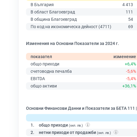
В България
4 413
В област Благоевград
111
В община Благоевград
54
По код на икономическа дейност (4711)
69
Изменения на Основни Показатели за 2024 г.
показател
изменение
общо приходи
+6,4%
счетоводна печалба
-5,6%
EBITDA
-5,4%
общо активи
+36,1%
Основни Финансови Данни и Показатели за БЕТА 111 
1.
общо приходи
(хил. лв.)
2.
нетни приходи от продажби
(хил. лв.)