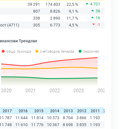
4 701
39 291
174 403
22,5 %
36
807
8 826
9,1 %
16
338
2 890
11,7 %
-1
ост (4711)
305
6 773
4,5 %
инансови Трендове
общо приходи
счетоводна печалба
персонал
2020
2021
2022
2023
2024
2017
2016
2015
2014
2013
2012
2011
2010