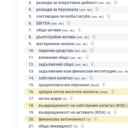
3.
разходи за оперативна дейност
(хил. лв.)
4.
разходи за персонала
(хил. лв.)
5.
счетоводна печалба/загуба
(хил. лв.)
6.
EBITDA
(хил. лв.)
7.
общо активи
(хил. лв.)
8.
дълготрайни активи
(хил. лв.)
9.
материални запаси
(хил. лв.)
10.
парични средства
(хил. лв.)
11.
вземания общо
(хил. лв.)
12.
задължения общо
(хил. лв.)
13.
задължения към финансови институции
(хил. лв
14.
собствен капитал
(хил. лв.)
15.
средносписъчен персонал
(брой)
16.
средна нетна месечна заплата
(лева)
17.
нетен марж
(%)
18.
възвращаемост на собствения капитал (ROE)
19.
възвращаемост на активите (ROA)
(%)
20.
финансова автономност
(%)
21.
обща ликвидност
(%)