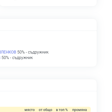
ИЛЕНКОВ
50% - съдружник
В
50% - съдружник
място
от общо
в топ %
промяна