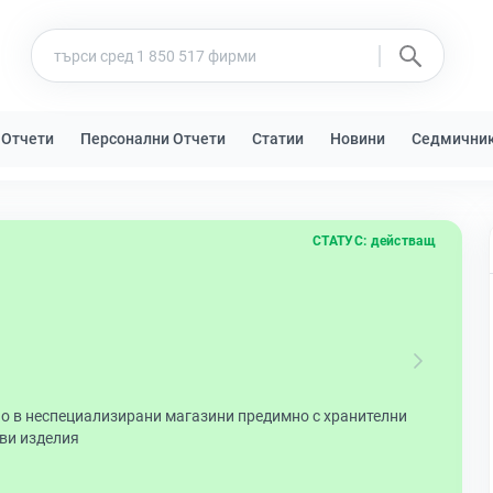
 Отчети
Персонални Отчети
Статии
Новини
Седмични
СТАТУС:
действащ
но в неспециализирани магазини предимно с хранителни
еви изделия