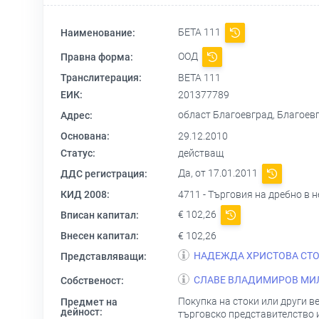
БЕТА 111
Наименование:
ООД
Правна форма:
Транслитерация:
BETA 111
ЕИК:
201377789
област Благоевград, Благое
Адрес:
Основана:
29.12.2010
Статус:
действащ
Да, от 17.01.2011
ДДС регистрация:
КИД 2008:
4711 - Търговия на дребно в
€ 102,26
Вписан капитал:
Внесен капитал:
€ 102,26
НАДЕЖДА ХРИСТОВА СТ
Представляващи:
СЛАВЕ ВЛАДИМИРОВ МИ
Собственост:
Покупка на стоки или други в
Предмет на
дейност:
търговско представителство и