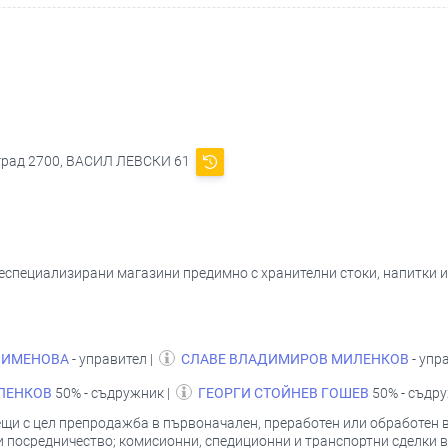
вград 2700, ВАСИЛ ЛЕВСКИ 61
 неспециализирани магазини предимно с хранителни стоки, напитки 
ОИМЕНОВА
- управител |
СЛАВЕ ВЛАДИМИРОВ МИЛЕНКОВ
- упр
ЛЕНКОВ
50% - съдружник |
ГЕОРГИ СТОЙНЕВ ГОШЕВ
50% - съдр
ещи с цел препродажба в първоначален, преработен или обработен 
 посредничество; комисионни, спедиционни и транспортни сделки в 