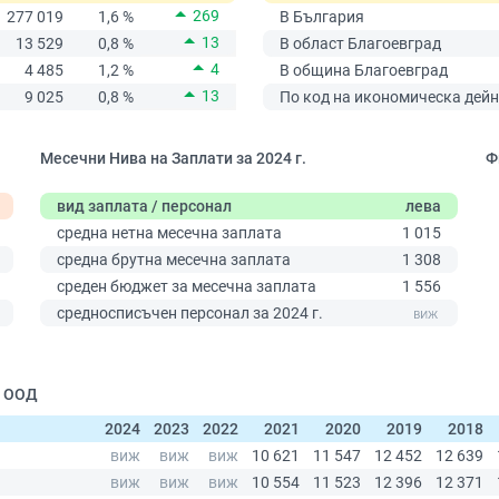
269
277 019
1,6 %
В България
13
13 529
0,8 %
В област Благоевград
4
4 485
1,2 %
В община Благоевград
13
9 025
0,8 %
По код на икономическа дейн
Месечни Нива на Заплати за 2024 г.
Ф
вид заплата / персонал
лева
средна нетна месечна заплата
1 015
средна брутна месечна заплата
1 308
среден бюджет за месечна заплата
1 556
0
средносписъчен персонал за 2024 г.
| ООД
2024
2023
2022
2021
2020
2019
2018