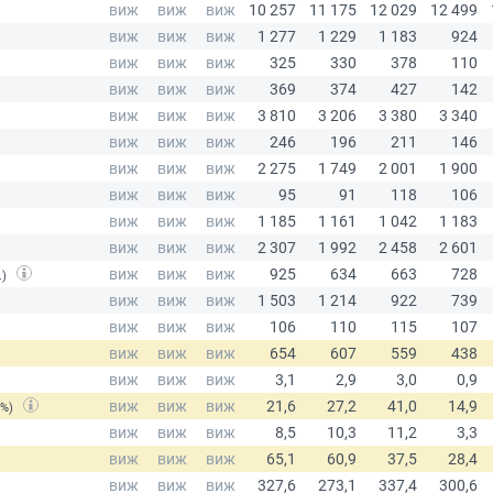
.)
(%)