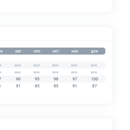
и
авг
сеп
окт
ное
дек
7
90
95
98
97
100
1
91
85
85
91
87