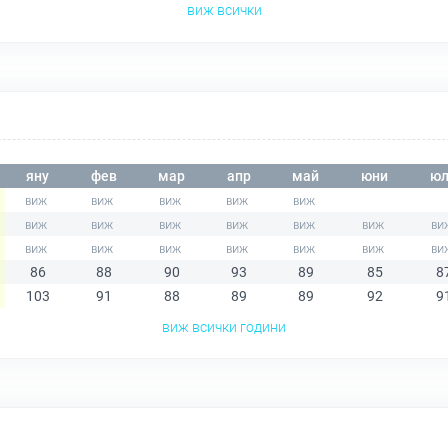
виж всички
яну
фев
мар
апр
май
юни
юл
86
88
90
93
89
85
8
103
91
88
89
89
92
9
виж всички години