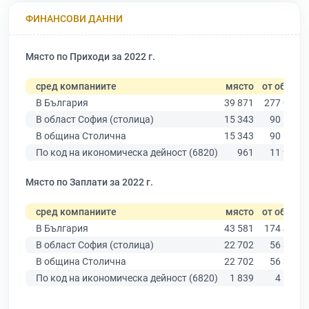
ФИНАНСОВИ ДАННИ
Място по Приходи за 2022 г.
сред компаниите
място
от общо
В България
39 871
277 019
В област София (столица)
15 343
90 178
В община Столична
15 343
90 178
По код на икономическа дейност (6820)
961
11 940
Място по Заплати за 2022 г.
сред компаниите
място
от общо
В България
43 581
174 403
В област София (столица)
22 702
56 378
В община Столична
22 702
56 378
По код на икономическа дейност (6820)
1 839
4 182