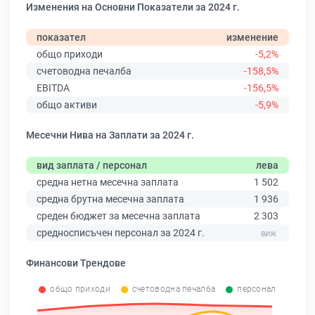
Изменения на Основни Показатели за 2024 г.
показател
изменение
общо приходи
-5,2%
счетоводна печалба
-158,5%
EBITDA
-156,5%
общо активи
-5,9%
Месечни Нива на Заплати за 2024 г.
вид заплата / персонал
лева
средна нетна месечна заплата
1 502
средна брутна месечна заплата
1 936
среден бюджет за месечна заплата
2 303
средносписъчен персонал за 2024 г.
Финансови Трендове
общо приходи
счетоводна печалба
персонал