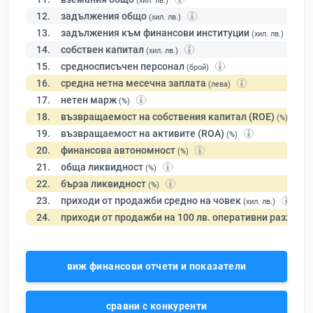
(хил. лв.)
12.
задължения общо
(хил. лв.)
13.
задължения към финансови институции
(хил. лв.)
14.
собствен капитал
(хил. лв.)
15.
средносписъчен персонал
(брой)
16.
средна нетна месечна заплата
(лева)
17.
нетен марж
(%)
18.
възвращаемост на собствения капитал (ROE)
(%)
19.
възвращаемост на активите (ROA)
(%)
20.
финансова автономност
(%)
21.
обща ликвидност
(%)
22.
бърза ликвидност
(%)
23.
приходи от продажби средно на човек
(хил. лв.)
24.
приходи от продажби на 100 лв. оперативни разходи
виж финансови отчети и показатели
сравни с конкуренти