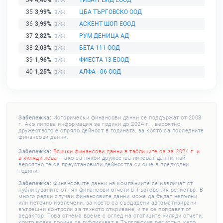
34
4,46%
ТИВАТРЕЙД ЕООД
35
3,99%
ЦБА ТЪРГОВСКО ООД
36
3,99%
АСКЕНТ ШОП ЕООД
37
2,82%
РУМ ДЕНИЦА АД
38
2,03%
БЕТА 111 ООД
39
1,96%
ФИЕСТА 13 ЕООД
40
1,25%
АЛФА - 06 ООД
Забележка:
Исторически финансови данни се поддържат от 2008
г. Ако липсва информация за години до 2024 г. , вероятно
дружеството е спряло дейност в годината, за която са последните
финансови данни.
Забележка:
Всички финансови данни в таблиците са за 2024 г. и
в хиляди лева
– ако за някои дружества липсват данни, най-
вероятно те са преустановили дейността си още в предходни
години.
Забележка:
Финансовите данни на компаниите се извличат от
публикуваните от тях финансови отчети в Търговския регистър. В
много редки случаи финансовите данни може да бъдат непълни
или неточно извлечени, за което са създадени автоматизирани
вътрешни контроли за тяхното откриване, и те се поправят от
редактор. Това отнема време с оглед на стотиците хиляди отчети,
които всяка година се публикуват в Търговския регистър, като