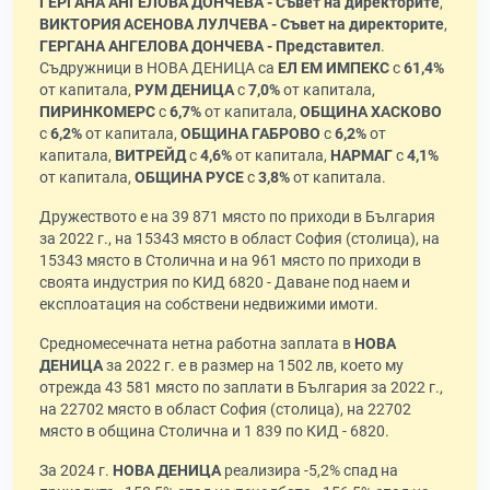
ГЕРГАНА АНГЕЛОВА ДОНЧЕВА - Съвет на директорите
,
ВИКТОРИЯ АСЕНОВА ЛУЛЧЕВА - Съвет на директорите
,
ГЕРГАНА АНГЕЛОВА ДОНЧЕВА - Представител
.
Съдружници в НОВА ДЕНИЦА са
ЕЛ ЕМ ИМПЕКС
с
61,4%
от капитала,
РУМ ДЕНИЦА
с
7,0%
от капитала,
ПИРИНКОМЕРС
с
6,7%
от капитала,
ОБЩИНА ХАСКОВО
с
6,2%
от капитала,
ОБЩИНА ГАБРОВО
с
6,2%
от
капитала,
ВИТРЕЙД
с
4,6%
от капитала,
НАРМАГ
с
4,1%
от капитала,
ОБЩИНА РУСЕ
с
3,8%
от капитала.
Дружеството е на 39 871 място по приходи в България
за 2022 г., на 15343 място в област София (столица), на
15343 място в Столична и на 961 място по приходи в
своята индустрия по КИД 6820 - Даване под наем и
експлоатация на собствени недвижими имоти.
Средномесечната нетна работна заплата в
НОВА
ДЕНИЦА
за 2022 г. е в размер на 1502 лв, което му
отрежда 43 581 място по заплати в България за 2022 г.,
на 22702 място в област София (столица), на 22702
място в община Столична и 1 839 по КИД - 6820.
За 2024 г.
НОВА ДЕНИЦА
реализира -5,2% спад на