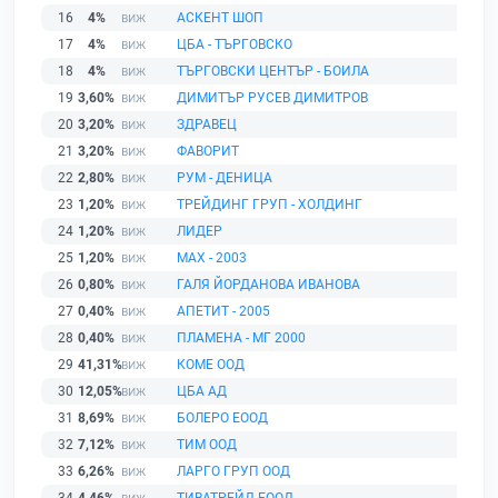
16
4%
АСКЕНТ ШОП
17
4%
ЦБА - ТЪРГОВСКО
18
4%
ТЪРГОВСКИ ЦЕНТЪР - БОИЛА
19
3,60%
ДИМИТЪР РУСЕВ ДИМИТРОВ
20
3,20%
ЗДРАВЕЦ
21
3,20%
ФАВОРИТ
22
2,80%
РУМ - ДЕНИЦА
23
1,20%
ТРЕЙДИНГ ГРУП - ХОЛДИНГ
24
1,20%
ЛИДЕР
25
1,20%
МАХ - 2003
26
0,80%
ГАЛЯ ЙОРДАНОВА ИВАНОВА
27
0,40%
АПЕТИТ - 2005
28
0,40%
ПЛАМЕНА - МГ 2000
29
41,31%
КОМЕ ООД
30
12,05%
ЦБА АД
31
8,69%
БОЛЕРО ЕООД
32
7,12%
ТИМ ООД
33
6,26%
ЛАРГО ГРУП ООД