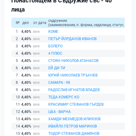
Понастоящем в Съдружие със - 40
лица
съдружник
№
дял
от дата
(наименование, п. форма, седалище, статус / физи
1
4,40%
КОМЕ
2
4,40%
ПЕТЪР ЙОРДАНОВ ИВАНОВ
3
4,40%
БОЛЕРО
4
4,40%
4 ПЛЮС
5
4,40%
СТОЯН НИКОЛОВ АТАНАСОВ
6
4,40%
ЕЙ ДИ ТИ
7
4,40%
ЮРИЙ НИКОЛАЕВ ТРЪНЧЕВ
8
4,40%
САМАРА - 98
9
4,40%
РАДОСЛАВ ИГНАТОВ ВЛАДЕВ
10
4,40%
ТЕДА КОМЕРС КО
11
4,40%
КРАСИМИР СТЕФАНОВ ГЪРДЕВ
12
4,40%
ЦБА - ВАРНА
13
4,40%
ХАМДИ МЕХМЕДОВ ИЛИЯЗОВ
14
4,40%
ИВАЙЛО ПЕТРОВ МАРИНОВ
15
4,40%
ТОДОР СТЕФАНОВ ДАМЯНОВ