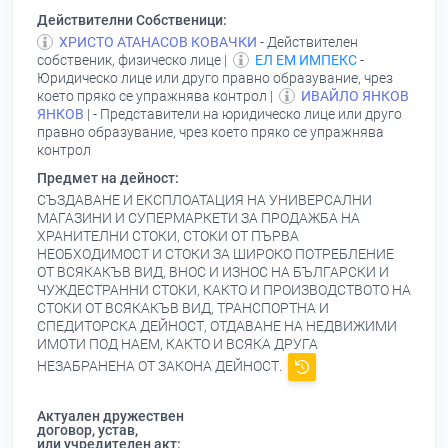
Действителни Собственици:
ХРИСТО АТАНАСОВ КОВАЧКИ
- Действителен
собственик, физическо лице |
ЕЛ ЕМ ИМПЕКС
-
Юридическо лице или друго правно образувание, чрез
което пряко се упражнява контрол |
ИВАЙЛО ЯНКОВ
ЯНКОВ
| - Представители на юридическо лице или друго
правно образувание, чрез което пряко се упражнява
контрол
Предмет на дейност:
СЪЗДАВАНЕ И ЕКСПЛОАТАЦИЯ НА УНИВЕРСАЛНИ
МАГАЗИНИ И СУПЕРМАРКЕТИ ЗА ПРОДАЖБА НА
ХРАНИТЕЛНИ СТОКИ, СТОКИ ОТ ПЪРВА
НЕОБХОДИМОСТ И СТОКИ ЗА ШИРОКО ПОТРЕБЛЕНИЕ
ОТ ВСЯКАКЪВ ВИД, ВНОС И ИЗНОС НА БЪЛГАРСКИ И
ЧУЖДЕСТРАННИ СТОКИ, КАКТО И ПРОИЗВОДСТВОТО НА
СТОКИ ОТ ВСЯКАКЪВ ВИД, ТРАНСПОРТНА И
СПЕДИТОРСКА ДЕЙНОСТ, ОТДАВАНЕ НА НЕДВИЖИМИ
ИМОТИ ПОД НАЕМ, КАКТО И ВСЯКА ДРУГА
НЕЗАБРАНЕНА ОТ ЗАКОНА ДЕЙНОСТ.
Актуален дружествен
договор, устав,
или учредителен акт: