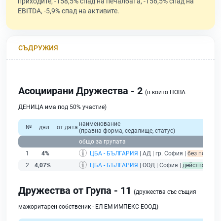
приходите, -158,5% спад на печалбата, -156,5% спад на
EBITDA, -5,9% спад на активите.
СЪДРУЖИЯ
Асоциирани Дружества - 2
(в които НОВА
ДЕНИЦА има под 50% участие)
наименование
№
дял
от дата
(правна форма, седалище, статус)
общо за групата
1
4%
ЦБА - БЪЛГАРИЯ
| АД | гр. София |
без подаден
2
4,07%
ЦБА - БЪЛГАРИЯ
| ООД | София |
действащ
Дружества от Група - 11
(дружества със същия
мажоритарен собственик - ЕЛ ЕМ ИМПЕКС ЕООД)