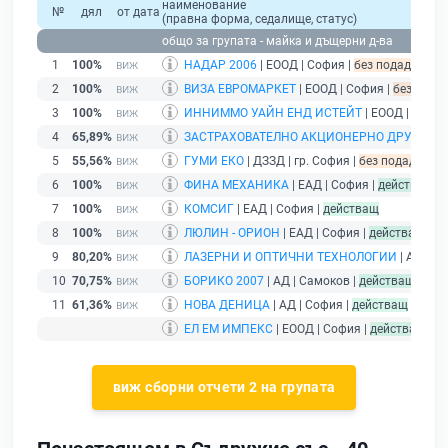
наименование
№
дял
от дата
(правна форма, седалище, статус)
общо за групата - майка и дъщерни д-ва
1
100%
НАДАР 2006
| ЕООД | София |
без подаден фин
2
100%
ВИЗА ЕВРОМАРКЕТ
| ЕООД | София |
без подад
3
100%
ИННИММО УАЙН ЕНД ИСТЕЙТ
| ЕООД | София
4
65,89%
ЗАСТРАХОВАТЕЛНО АКЦИОНЕРНО ДРУЖЕСТВ
5
55,56%
ГУМИ ЕКО
| ДЗЗД | гр. София |
без подаден фи
6
100%
ФИНА МЕХАНИКА
| ЕАД | София |
действащ
7
100%
КОМСИГ
| ЕАД | София |
действащ
8
100%
ЛЮЛИН - ОРИОН
| ЕАД | София |
действащ
9
80,20%
ЛАЗЕРНИ И ОПТИЧНИ ТЕХНОЛОГИИ
| АД | С
10
70,75%
БОРИКО 2007
| АД | Самоков |
действащ
11
61,36%
НОВА ДЕНИЦА
| АД | София |
действащ
ЕЛ ЕМ ИМПЕКС
| ЕООД | София |
действащ
- д
виж сборни отчети 2 на групата