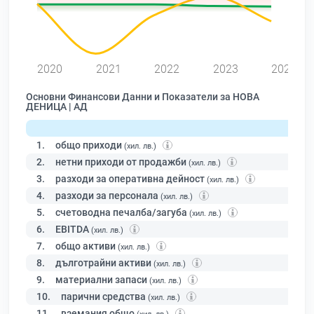
0
2020
2021
2022
2023
2024
Основни Финансови Данни и Показатели за НОВА
ДЕНИЦА | АД
1.
общо приходи
(хил. лв.)
2.
нетни приходи от продажби
(хил. лв.)
3.
разходи за оперативна дейност
(хил. лв.)
4.
разходи за персонала
(хил. лв.)
5.
счетоводна печалба/загуба
(хил. лв.)
6.
EBITDA
(хил. лв.)
7.
общо активи
(хил. лв.)
8.
дълготрайни активи
(хил. лв.)
9.
материални запаси
(хил. лв.)
10.
парични средства
(хил. лв.)
11.
вземания общо