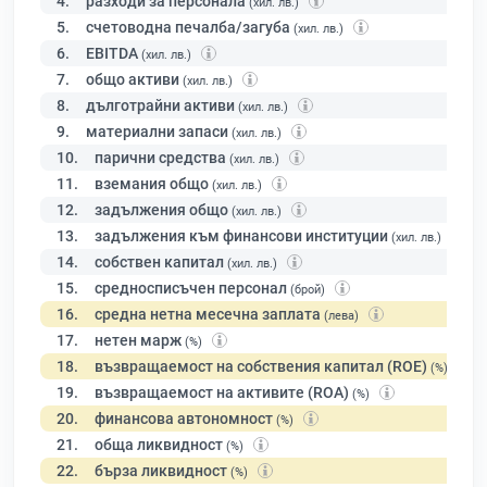
4.
разходи за персонала
(хил. лв.)
5.
счетоводна печалба/загуба
(хил. лв.)
6.
EBITDA
(хил. лв.)
7.
общо активи
(хил. лв.)
8.
дълготрайни активи
(хил. лв.)
9.
материални запаси
(хил. лв.)
10.
парични средства
(хил. лв.)
11.
вземания общо
(хил. лв.)
12.
задължения общо
(хил. лв.)
13.
задължения към финансови институции
(хил. лв.)
14.
собствен капитал
(хил. лв.)
15.
средносписъчен персонал
(брой)
16.
средна нетна месечна заплата
(лева)
17.
нетен марж
(%)
18.
възвращаемост на собствения капитал (ROE)
(%)
19.
възвращаемост на активите (ROA)
(%)
20.
финансова автономност
(%)
21.
обща ликвидност
(%)
22.
бърза ликвидност
(%)