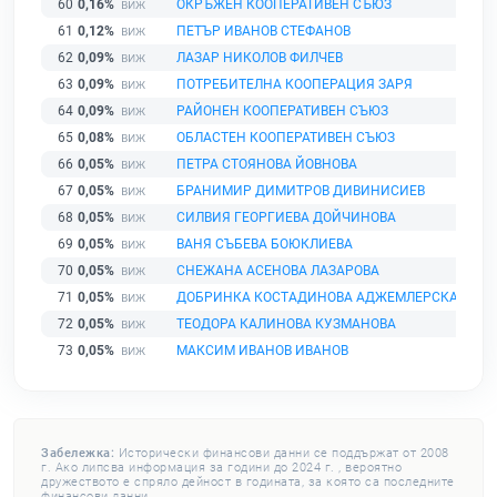
60
0,16%
ОКРЪЖЕН КООПЕРАТИВЕН СЪЮЗ
61
0,12%
ПЕТЪР ИВАНОВ СТЕФАНОВ
62
0,09%
ЛАЗАР НИКОЛОВ ФИЛЧЕВ
63
0,09%
ПОТРЕБИТЕЛНА КООПЕРАЦИЯ ЗАРЯ
64
0,09%
РАЙОНЕН КООПЕРАТИВЕН СЪЮЗ
65
0,08%
ОБЛАСТЕН КООПЕРАТИВЕН СЪЮЗ
66
0,05%
ПЕТРА СТОЯНОВА ЙОВНОВА
67
0,05%
БРАНИМИР ДИМИТРОВ ДИВИНИСИЕВ
68
0,05%
СИЛВИЯ ГЕОРГИЕВА ДОЙЧИНОВА
69
0,05%
ВАНЯ СЪБЕВА БОЮКЛИЕВА
70
0,05%
СНЕЖАНА АСЕНОВА ЛАЗАРОВА
71
0,05%
ДОБРИНКА КОСТАДИНОВА АДЖЕМЛЕРСКА - ЛЮ
72
0,05%
ТЕОДОРА КАЛИНОВА КУЗМАНОВА
73
0,05%
МАКСИМ ИВАНОВ ИВАНОВ
Забележка:
Исторически финансови данни се поддържат от 2008
г. Ако липсва информация за години до 2024 г. , вероятно
дружеството е спряло дейност в годината, за която са последните
финансови данни.