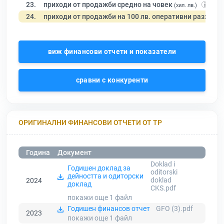
23.
приходи от продажби средно на човек
(хил. лв.)
24.
приходи от продажби на 100 лв. оперативни разходи
виж финансови отчети и показатели
сравни с конкуренти
ОРИГИНАЛНИ ФИНАНСОВИ ОТЧЕТИ ОТ ТР
Година
Документ
Doklad i
Годишен доклад за
oditorski
дейността и одиторски
doklad
2024
доклад
CKS.pdf
покажи още 1
файл
Годишен финансов отчет
GFO (3).pdf
2023
покажи още 1
файл