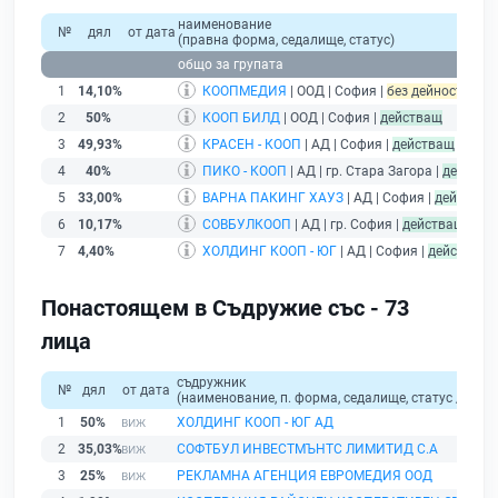
наименование
№
дял
от дата
(правна форма, седалище, статус)
общо за групата
1
14,10%
КООПМЕДИЯ
| ООД | София |
без дейност - под
2
50%
КООП БИЛД
| ООД | София |
действащ
3
49,93%
КРАСЕН - КООП
| АД | София |
действащ
4
40%
ПИКО - КООП
| АД | гр. Стара Загора |
действа
5
33,00%
ВАРНА ПАКИНГ ХАУЗ
| АД | София |
действащ
6
10,17%
СОВБУЛКООП
| АД | гр. София |
действащ
7
4,40%
ХОЛДИНГ КООП - ЮГ
| АД | София |
действащ
Понастоящем в Съдружие със - 73
лица
съдружник
№
дял
от дата
(наименование, п. форма, седалище, статус / физи
1
50%
ХОЛДИНГ КООП - ЮГ АД
2
35,03%
СОФТБУЛ ИНВЕСТМЪНТС ЛИМИТИД С.А
3
25%
РЕКЛАМНА АГЕНЦИЯ ЕВРОМЕДИЯ ООД