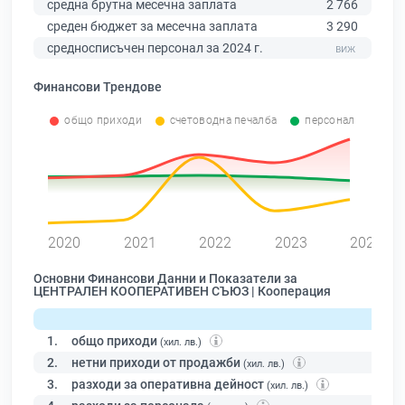
средна брутна месечна заплата
2 766
среден бюджет за месечна заплата
3 290
средносписъчен персонал за 2024 г.
Финансови Трендове
общо приходи
счетоводна печалба
персонал
0
2020
2021
2022
2023
2024
Основни Финансови Данни и Показатели за
ЦЕНТРАЛЕН КООПЕРАТИВЕН СЪЮЗ | Кооперация
1.
общо приходи
(хил. лв.)
2.
нетни приходи от продажби
(хил. лв.)
3.
разходи за оперативна дейност
(хил. лв.)