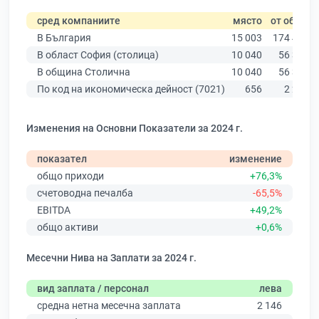
сред компаниите
място
от общо
В България
15 003
174 403
В област София (столица)
10 040
56 378
В община Столична
10 040
56 378
По код на икономическа дейност (7021)
656
2 254
Изменения на Основни Показатели за 2024 г.
показател
изменение
общо приходи
+76,3%
счетоводна печалба
-65,5%
EBITDA
+49,2%
общо активи
+0,6%
Месечни Нива на Заплати за 2024 г.
вид заплата / персонал
лева
средна нетна месечна заплата
2 146