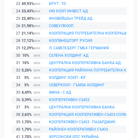
23
49,93%
БРУТ - ТО
24
23,43%
НЮ КООП ИНВЕСТ АД
25
22,40%
ИНОВЕЙШЪН ТРЕЙД АД
26
21,98%
СОВБУЛКООП
27
21,14%
КООПЕРАЦИЯ ПОТРЕБИТЕЛНА КООПЕРАЦИЯ НА
28
17,12%
КООПВНЕШТОРГ РУСИЯ
29
12,29%
Л. САВЕЛСБЕРГ ГМБХ ГЕРМАНИЯ
30
10%
СЕЛЕНА ХОЛДИНГ АД
31
10%
ЦЕНТРАЛНА КООПЕРАТИВНА БАНКА АД
32
5,26%
КООПЕРАЦИЯ РАЙОННА ПОТРЕБИТЕЛНА КООПЕ
33
5%
ХОЛДИНГ КООП - ЮГ
34
5%
СЕВЕРКООП - ГЪМЗА ХОЛДИНГ
35
4,49%
ФИНА - С АД
36
3,39%
КООПЕРАТИВЕН СЪЮЗ
37
3%
ЦЕНТРАЛНА КООПЕРАТИВНА БАНКА
38
2,63%
КООПЕРАЦИЯ КООПЕРАТИВЕН СЪЮЗ СОЛИДАРНОС
39
1,70%
КООПЕРАТИВЕН СЪЮЗ - ПАЗАРДЖИК
40
1,70%
РАЙОНЕН КООПЕРАТИВЕН СЪЮЗ
41
1,70%
ХЕРСОНСКИ ОПС УКРАЙНА