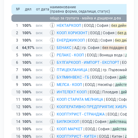
наименование
№
дял
от дата
(правна форма, седалище, статус)
общо за групата - майка и дъщерни д-ва
1
100%
НЕКТАРКООП
| ЕООД | София |
без дейност - п
2
100%
КООП ХОРИЗОНТ
| ЕООД | София |
без дейност
3
100%
ЕНЕРДЖИКООП
| ЕООД | София |
без дейност -
4
64,97%
БЕНАКС
| АД | гр. София |
без подаден финансо
5
100%
РЕЛАКС - КООП
| ЕООД | Вонеща вода |
дейст
6
100%
БУЛГАРКООП - ИМПОРТ - ЕКСПОРТ
| ЕООД | С
7
100%
ПТИЦЕКЛАНИЦА
| ЕООД | гр. Първомай |
дей
8
100%
БУЛМИНВЕКС - ГБ
| ЕООД | София |
действащ
9
100%
МЕЛСА - КООП
| ЕООД | Несебър |
действащ
10
100%
ИНТЕЛЕКТ КООП
| ЕООД | Пловдив |
действащ
11
100%
КООП СТАРАТА МЕЛНИЦА
| ЕООД | София |
де
12
100%
КООПЕРАТИВНО ПРЕДПРИЯТИЕ ХИБРИДЕН 
13
100%
КООПТУРИСТ - СТРАНДЖА
| ЕООД | София |
д
14
100%
БИЛКОКООП
| ЕООД | София |
действащ
15
100%
КООП МАРКЕТ
| ЕООД | София |
действащ
16
100%
КООПТУРИСТ - КИТЕН
| ЕООД | Китен |
действ