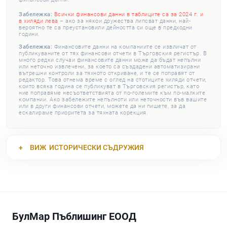
Забележка:
Всички финансови данни в таблиците са за 2024 г. и
в хиляди лева
– ако за някои дружества липсват данни, най-
вероятно те са преустановили дейността си още в предходни
години.
Забележка:
Финансовите данни на компаниите се извличат от
публикуваните от тях финансови отчети в Търговския регистър. В
много редки случаи финансовите данни може да бъдат непълни
или неточно извлечени, за което са създадени автоматизирани
вътрешни контроли за тяхното откриване, и те се поправят от
редактор. Това отнема време с оглед на стотиците хиляди отчети,
които всяка година се публикуват в Търговския регистър, като
ние поправяме несъответствията от по-големите към по-малките
компании. Ако забележите непълноти или неточности във вашите
или в други финансови отчети, можете да ни пишете, за да
ескалираме приоритета за тяхната корекция.
ВИЖ
ИСТОРИЧЕСКИ СЪДРУЖИЯ
БулМар Пъблишинг ЕООД