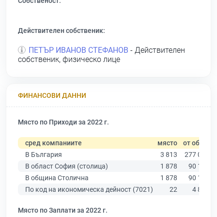
Собственост:
Действителен собственик:
ПЕТЪР ИВАНОВ СТЕФАНОВ
- Действителен
собственик, физическо лице
ФИНАНСОВИ ДАННИ
Място по Приходи за 2022 г.
сред компаниите
място
от общо
В България
3 813
277 019
В област София (столица)
1 878
90 178
В община Столична
1 878
90 178
По код на икономическа дейност (7021)
22
4 800
Място по Заплати за 2022 г.