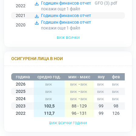
Годишен финансов отчет
GFO (3).pdf
2022
покажи още 1
файл
2021
Годишен финансов отчет
Годишен финансов отчет
2020
покажи още 1
файл
виж всички
ОСИГУРЕНИ ЛИЦА В НОИ
година
средно год.
мин - макс
яну
фев
мар
2026
-
2025
-
2024
-
2023
102,5
88 - 129
99
98
98
2022
112,7
96 - 131
99
126
127
виж всички години