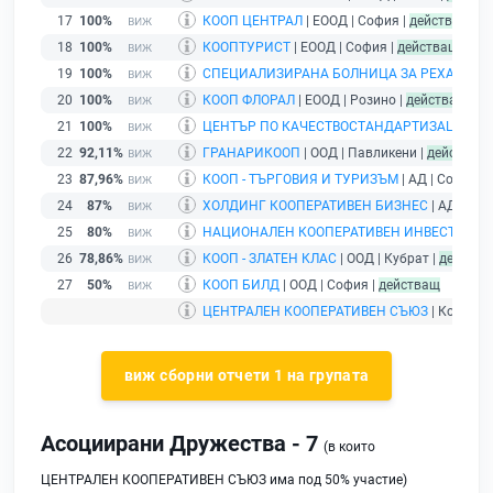
17
100%
КООП ЦЕНТРАЛ
| ЕООД | София |
действащ
18
100%
КООПТУРИСТ
| ЕООД | София |
действащ
19
100%
СПЕЦИАЛИЗИРАНА БОЛНИЦА ЗА РЕХАБИЛИТ
20
100%
КООП ФЛОРАЛ
| ЕООД | Розино |
действащ
21
100%
ЦЕНТЪР ПО КАЧЕСТВОСТАНДАРТИЗАЦИЯ И
22
92,11%
ГРАНАРИКООП
| ООД | Павликени |
действащ
23
87,96%
КООП - ТЪРГОВИЯ И ТУРИЗЪМ
| АД | София |
24
87%
ХОЛДИНГ КООПЕРАТИВЕН БИЗНЕС
| АД | Соф
25
80%
НАЦИОНАЛЕН КООПЕРАТИВЕН ИНВЕСТИЦИ
26
78,86%
КООП - ЗЛАТЕН КЛАС
| ООД | Кубрат |
действа
27
50%
КООП БИЛД
| ООД | София |
действащ
ЦЕНТРАЛЕН КООПЕРАТИВЕН СЪЮЗ
| Коопера
виж сборни отчети 1 на групата
Асоциирани Дружества - 7
(в които
ЦЕНТРАЛЕН КООПЕРАТИВЕН СЪЮЗ има под 50% участие)