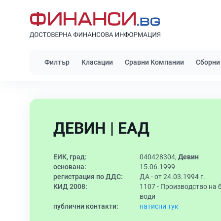
Филтър
Класации
Сравни Компании
Сборни
ДЕВИН | ЕАД
ЕИК, град:
040428304,
Девин
основана:
15.06.1999
регистрация по ДДС:
ДА - от 24.03.1994 г.
КИД 2008:
1107 -
Производство на 
води
публични контакти:
натисни тук