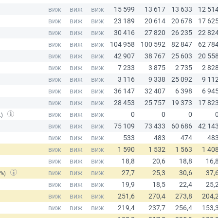
.)
(%)