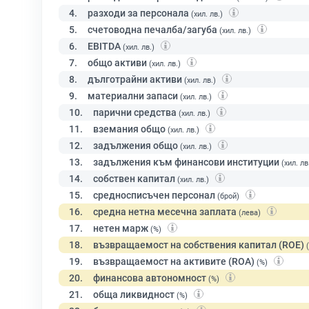
4.
разходи за персонала
(хил. лв.)
5.
счетоводна печалба/загуба
(хил. лв.)
6.
EBITDA
(хил. лв.)
7.
общо активи
(хил. лв.)
8.
дълготрайни активи
(хил. лв.)
9.
материални запаси
(хил. лв.)
10.
парични средства
(хил. лв.)
11.
вземания общо
(хил. лв.)
12.
задължения общо
(хил. лв.)
13.
задължения към финансови институции
(хил. лв
14.
собствен капитал
(хил. лв.)
15.
средносписъчен персонал
(брой)
16.
средна нетна месечна заплата
(лева)
17.
нетен марж
(%)
18.
възвращаемост на собствения капитал (ROE)
19.
възвращаемост на активите (ROA)
(%)
20.
финансова автономност
(%)
21.
обща ликвидност
(%)