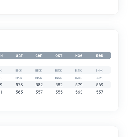
и
авг
сеп
окт
ное
дек
9
573
582
582
579
569
1
565
557
555
563
557