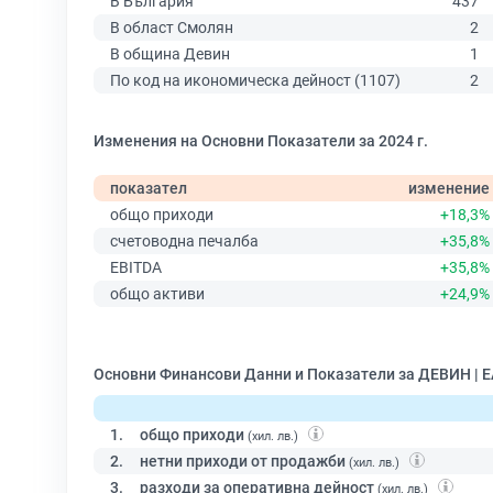
В България
437
В област Смолян
2
В община Девин
1
По код на икономическа дейност (1107)
2
Изменения на Основни Показатели за 2024 г.
показател
изменение
общо приходи
+18,3%
счетоводна печалба
+35,8%
EBITDA
+35,8%
общо активи
+24,9%
Основни Финансови Данни и Показатели за ДЕВИН | 
1.
общо приходи
(хил. лв.)
2.
нетни приходи от продажби
(хил. лв.)
3.
разходи за оперативна дейност
(хил. лв.)