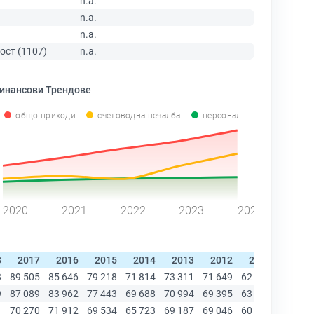
n.a.
n.a.
n.a.
ост (1107)
n.a.
инансови Трендове
общо приходи
счетоводна печалба
персонал
2020
2021
2022
2023
2024
8
2017
2016
2015
2014
2013
2012
2011
2010