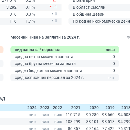
-27
277 019
0,2 %
В България
-1
3 292
0,1 %
В област Смолян
0
316
0,3 %
В община Девин
0
116
1,7 %
По код на икономическа дейн
Месечни Нива на Заплати за 2024 г.
Ф
вид заплата / персонал
лева
средна нетна месечна заплата
0
средна брутна месечна заплата
0
среден бюджет за месечна заплата
0
0
средносписъчен персонал за 2024 г.
ЕАД
2024
2023
2022
2021
2020
2019
201