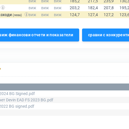
азходи
(лева)
виж финансови отчети и показатели
сравни с конкурент
Р
2024 BG Signed.pdf
ет Devin EAD FS 2023 BG.pdf
2022 BG signed.pdf