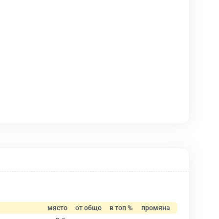
място
от общо
в топ %
промяна