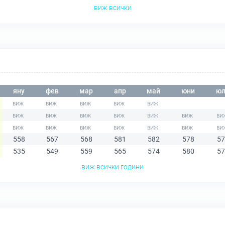
виж всички
яну
фев
мар
апр
май
юни
юл
558
567
568
581
582
578
57
535
549
559
565
574
580
57
виж всички години