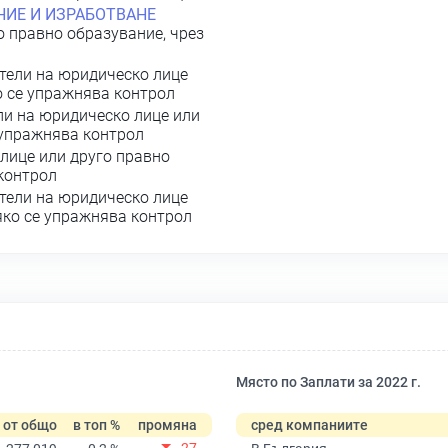
НИЕ И ИЗРАБОТВАНЕ
о правно образувание, чрез
тели на юридическо лице
о се упражнява контрол
ли на юридическо лице или
 упражнява контрол
лице или друго правно
 контрол
тели на юридическо лице
яко се упражнява контрол
Място по Заплати за 2022 г.
от общо
в топ %
промяна
сред компаниите