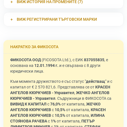
ВИЖ ИСТОРИЯ НА ПРОМЕНИТЕ (7)
ВИЖ РЕГИСТРИРАНИ ТЪРГОВСКИ МАРКИ
НАКРАТКО ЗА ФИКОСОТА
ФИКОСОТА ООД
(FICOSOTA Ltd.), с ЕИК
837055835
, е
основана на
12.01.1994 г.
и е свързана с 8 други
юридически лица.
Към момента дружеството е със статус "
действащ
" и с
капитал от € 2 570 821,6. Представлява се от
КРАСЕН
АНГЕЛОВ КЮРКЧИЕВ - Управител
,
ЖЕЧКО АНГЕЛОВ
КЮРКЧИЕВ - Управител
. Съдружници в ФИКОСОТА са
ВИВИД К КАПИТАЛ
с
76,0%
от капитала,
ЖЕЧКО
АНГЕЛОВ КЮРКЧИЕВ
с
10,5%
от капитала,
КРАСЕН
АНГЕЛОВ КЮРКЧИЕВ
с
10,5%
от капитала,
ИЛИНА
СТОЯНОВА РАЧЕВА
с
1%
от капитала,
ПЕТЪР
ДИМИТРОВ МИНЧЕВ
с
1%
от капитала,
СТЕФАН