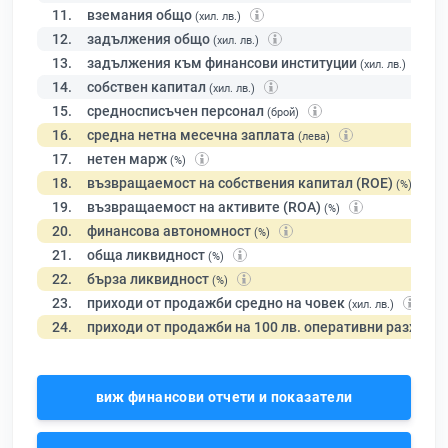
11.
вземания общо
(хил. лв.)
12.
задължения общо
(хил. лв.)
13.
задължения към финансови институции
(хил. лв.)
14.
собствен капитал
(хил. лв.)
15.
средносписъчен персонал
(брой)
16.
средна нетна месечна заплата
(лева)
17.
нетен марж
(%)
18.
възвращаемост на собствения капитал (ROE)
(%)
19.
възвращаемост на активите (ROA)
(%)
20.
финансова автономност
(%)
21.
обща ликвидност
(%)
22.
бърза ликвидност
(%)
23.
приходи от продажби средно на човек
(хил. лв.)
24.
приходи от продажби на 100 лв. оперативни разходи
виж финансови отчети и показатели