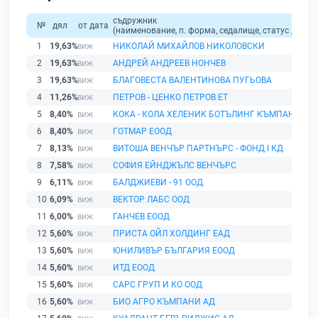
съдружник
№
дял
от дата
(наименование, п. форма, седалище, статус / физи
1
19,63%
НИКОЛАЙ МИХАЙЛОВ НИКОЛОВСКИ
2
19,63%
АНДРЕЙ АНДРЕЕВ НОНЧЕВ
3
19,63%
БЛАГОВЕСТА ВАЛЕНТИНОВА ПУГЬОВА
4
11,26%
ПЕТРОВ - ЦЕНКО ПЕТРОВ ЕТ
5
8,40%
КОКА - КОЛА ХЕЛЕНИК БОТЪЛИНГ КЪМПАНИ БЪ
6
8,40%
ГОТМАР ЕООД
7
8,13%
ВИТОША ВЕНЧЪР ПАРТНЪРС - ФОНД I КД
8
7,58%
СОФИЯ ЕЙНДЖЪЛС ВЕНЧЪРС
9
6,11%
БАЛДЖИЕВИ - 91 ООД
10
6,09%
ВЕКТОР ЛАБС ООД
11
6,00%
ГАНЧЕВ ЕООД
12
5,60%
ПРИСТА ОЙЛ ХОЛДИНГ ЕАД
13
5,60%
ЮНИЛИВЪР БЪЛГАРИЯ ЕООД
14
5,60%
ИТД ЕООД
15
5,60%
САРС ГРУП И КО ООД
16
5,60%
БИО АГРО КЪМПАНИ АД