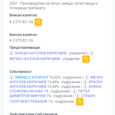
2041 - Производство на сапун, миещи, почистващи и
полиращи препарати
Вписан капитал:
€ 2 570 821,59
Внесен капитал:
€ 2 570 821,59
Представляващи:
КРАСЕН АНГЕЛОВ КЮРКЧИЕВ
- управител |
ЖЕЧКО АНГЕЛОВ КЮРКЧИЕВ
- управител
Собственост:
ВИВИД К КАПИТАЛ
76,02% - съдружник |
ЖЕЧКО
АНГЕЛОВ КЮРКЧИЕВ
10,49% - съдружник |
КРАСЕН
АНГЕЛОВ КЮРКЧИЕВ
10,49% - съдружник |
ИЛИНА
СТОЯНОВА РАЧЕВА
1% - съдружник |
ПЕТЪР
ДИМИТРОВ МИНЧЕВ
1% - съдружник |
СТЕФАН
ГЕОРГИЕВ СТЕФАНОВ
1% - съдружник
Действителни Собственици: