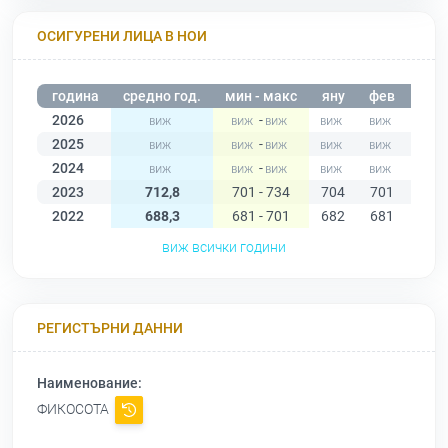
ОСИГУРЕНИ ЛИЦА В НОИ
година
средно год.
мин - макс
яну
фев
мар
2026
-
2025
-
2024
-
2023
712,8
701 - 734
704
701
705
2022
688,3
681 - 701
682
681
685
виж всички години
РЕГИСТЪРНИ ДАННИ
Наименование:
ФИКОСОТА