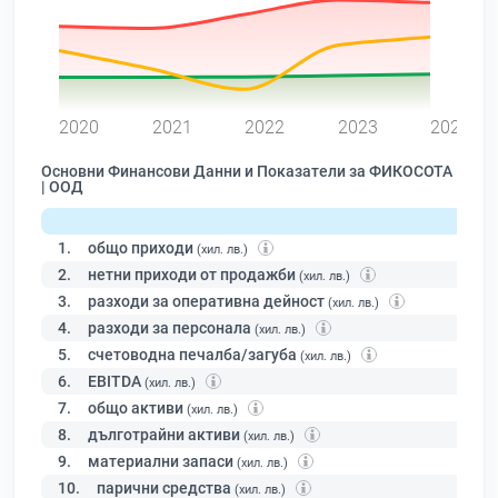
0
2020
2021
2022
2023
2024
Основни Финансови Данни и Показатели за ФИКОСОТА
| ООД
1.
общо приходи
(хил. лв.)
2.
нетни приходи от продажби
(хил. лв.)
3.
разходи за оперативна дейност
(хил. лв.)
4.
разходи за персонала
(хил. лв.)
5.
счетоводна печалба/загуба
(хил. лв.)
6.
EBITDA
(хил. лв.)
7.
общо активи
(хил. лв.)
8.
дълготрайни активи
(хил. лв.)
9.
материални запаси
(хил. лв.)
10.
парични средства
(хил. лв.)