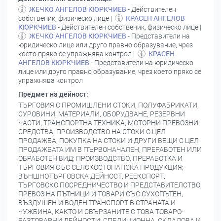
ЖЕЧКО АНГЕЛОВ КЮРКЧИЕВ
- Действителен
собственик, физическо лице |
КРАСЕН АНГЕЛОВ
КЮРКЧИЕВ
- Действителен собственик, физическо лице |
ЖЕЧКО АНГЕЛОВ КЮРКЧИЕВ
- Представители на
юридическо лице или друго правно образувание, чрез
което пряко се упражнява контрол |
КРАСЕН
АНГЕЛОВ КЮРКЧИЕВ
- Представители на юридическо
лице или друго правно образувание, чрез което пряко се
упражнява контрол
Предмет на дейност:
ТЪРГОВИЯ С ПРОМИШЛЕНИ СТОКИ, ПОЛУФАБРИКАТИ,
СУРОВИНИ, МАТЕРИАЛИ, ОБОРУДВАНЕ, РЕЗЕРВНИ
ЧАСТИ, ТРАНСПОРТНА ТЕХНИКА, МОТОРНИ ПРЕВОЗНИ
СРЕДСТВА; ПРОИЗВОДСТВО НА СТОКИ С ЦЕЛ
ПРОДАЖБА, ПОКУПКА НА СТОКИ И ДРУГИ ВЕЩИ С ЦЕЛ
ПРОДАЖБАТА ИМ В ПЪРВОНАЧАЛЕН, ПРЕРАБОТЕН ИЛИ
ОБРАБОТЕН ВИД; ПРОИЗВОДСТВО, ПРЕРАБОТКА И
ТЪРГОВИЯ СЪС СЕЛСКОСТОПАНСКА ПРОДУКЦИЯ;
ВЪНШНОТЪРГОВСКА ДЕЙНОСТ, РЕЕКСПОРТ,
ТЪРГОВСКО ПОСРЕДНИЧЕСТВО И ПРЕДСТАВИТЕЛСТВО;
ПРЕВОЗ НА ПЪТНИЦИ И ТОВАРИ СЪС СУХОПЪТЕН,
ВЪЗДУШЕН И ВОДЕН ТРАНСПОРТ В СТРАНАТА И
ЧУЖБИНА, КАКТО И СВЪРЗАНИТЕ С ТОВА ТОВАРО-
РАЗТОВАРНИ ДЕЙНОСТИ; СПЕДИЦИОННА, СКЛАДОВА И