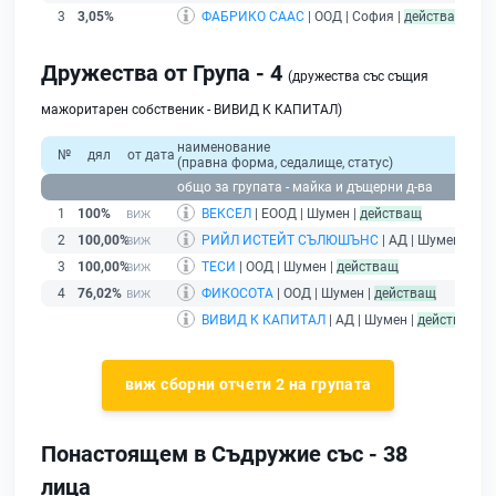
3
3,05%
ФАБРИКО СААС
| ООД | София |
действащ
Дружества от Група - 4
(дружества със същия
мажоритарен собственик - ВИВИД К КАПИТАЛ)
наименование
№
дял
от дата
(правна форма, седалище, статус)
общо за групата - майка и дъщерни д-ва
1
100%
ВЕКСЕЛ
| ЕООД | Шумен |
действащ
2
100,00%
РИЙЛ ИСТЕЙТ СЪЛЮШЪНС
| АД | Шумен |
дей
3
100,00%
ТЕСИ
| ООД | Шумен |
действащ
4
76,02%
ФИКОСОТА
| ООД | Шумен |
действащ
ВИВИД К КАПИТАЛ
| АД | Шумен |
действащ
- 
виж сборни отчети 2 на групата
Понастоящем в Съдружие със - 38
лица