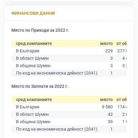
ФИНАНСОВИ ДАННИ
Място по Приходи за 2022 г.
сред компаниите
място
от общо
В България
229
277 019
В област Шумен
3
4 480
В община Шумен
3
3 331
По код на икономическа дейност (2041)
1
98
Място по Заплати за 2022 г.
сред компаниите
място
от общо
В България
9 580
174 403
В област Шумен
42
2 635
В община Шумен
39
1 963
По код на икономическа дейност (2041)
1
72