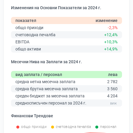
Изменения на Основни Показатели за 2024 г.
показател
изменение
общо приходи
-2,3%
счетоводна печалба
+12,4%
EBITDA
+10,3%
общо активи
+14,9%
Месечни Нива на Заплати за 2024 г.
вид заплата / персонал
лева
средна нетна месечна заплата
2 782
средна брутна месечна заплата
3 560
среден бюджет за месечна заплата
4 204
средносписъчен персонал за 2024 г.
Финансови Трендове
общо приходи
счетоводна печалба
персонал