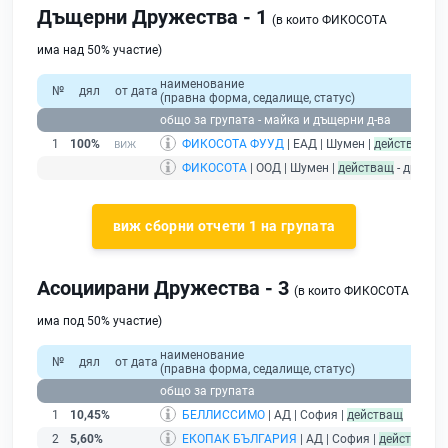
Дъщерни Дружества - 1
(в които ФИКОСОТА
има над 50% участие)
наименование
№
дял
от дата
(правна форма, седалище, статус)
общо за групата - майка и дъщерни д-ва
1
100%
ФИКОСОТА ФУУД
| ЕАД | Шумен |
действащ
ФИКОСОТА
| ООД | Шумен |
действащ
- дружес
виж сборни отчети 1 на групата
Асоциирани Дружества - 3
(в които ФИКОСОТА
има под 50% участие)
наименование
№
дял
от дата
(правна форма, седалище, статус)
при
общо за групата
1
10,45%
БЕЛЛИССИМО
| АД | София |
действащ
2
5,60%
ЕКОПАК БЪЛГАРИЯ
| АД | София |
действащ