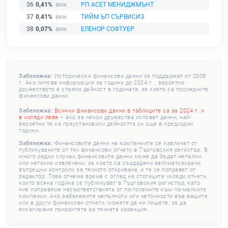
36
0,41%
РП АСЕТ МЕНИДЖМЪНТ
37
0,41%
ТИЙМ ЪП СЪРВИСИЗ
38
0,07%
ЕЛЕНОР СОФТУЕР
Забележка:
Исторически финансови данни се поддържат от 2008
г. Ако липсва информация за години до 2024 г. , вероятно
дружеството е спряло дейност в годината, за която са последните
финансови данни.
Забележка:
Всички финансови данни в таблиците са за 2024 г. и
в хиляди лева
– ако за някои дружества липсват данни, най-
вероятно те са преустановили дейността си още в предходни
години.
Забележка:
Финансовите данни на компаниите се извличат от
публикуваните от тях финансови отчети в Търговския регистър. В
много редки случаи финансовите данни може да бъдат непълни
или неточно извлечени, за което са създадени автоматизирани
вътрешни контроли за тяхното откриване, и те се поправят от
редактор. Това отнема време с оглед на стотиците хиляди отчети,
които всяка година се публикуват в Търговския регистър, като
ние поправяме несъответствията от по-големите към по-малките
компании. Ако забележите непълноти или неточности във вашите
или в други финансови отчети, можете да ни пишете, за да
ескалираме приоритета за тяхната корекция.