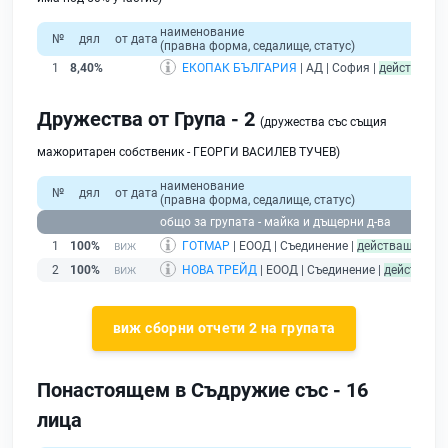
наименование
№
дял
от дата
(правна форма, седалище, статус)
при
1
8,40%
ЕКОПАК БЪЛГАРИЯ
| АД | София |
действащ
Дружества от Група - 2
(дружества със същия
мажоритарен собственик - ГЕОРГИ ВАСИЛЕВ ТУЧЕВ)
наименование
№
дял
от дата
(правна форма, седалище, статус)
пр
общо за групата - майка и дъщерни д-ва
1
100%
ГОТМАР
| ЕООД | Съединение |
действащ
2
100%
НОВА ТРЕЙД
| ЕООД | Съединение |
действащ
виж сборни отчети 2 на групата
Понастоящем в Съдружие със - 16
лица