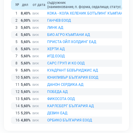
съдружник
№
дял
от дата
(наименование, п. форма, седалище, статус / физи
1
8,40%
КОКА - КОЛА ХЕЛЕНИК БОТЪЛИНГ КЪМПАНИ БЪ
2
6,00%
ГАНЧЕВ ЕООД
3
5,60%
ЛИНК АД
4
5,60%
БИО АГРО КЪМПАНИ АД
5
5,60%
ПРИСТА ОЙЛ ХОЛДИНГ ЕАД
6
5,60%
ХЕРТИ АД
7
5,60%
ИТД ЕООД
8
5,60%
САРС ГРУП И КО ООД
9
5,60%
КУАДРАНТ БЕВЪРИДЖИС АД
10
5,60%
ЮНИЛИВЪР БЪЛГАРИЯ ЕООД
11
5,60%
ДАНОН СЕРДИКА АД
12
5,60%
ПОБЕДА АД
13
5,60%
ФИКОСОТА ООД
14
5,60%
КАРЛСБЕРГ БЪЛГАРИЯ АД
15
5,20%
ДЕВИН ЕАД
16
4,80%
ОРБИКО БЪЛГАРИЯ ЕООД