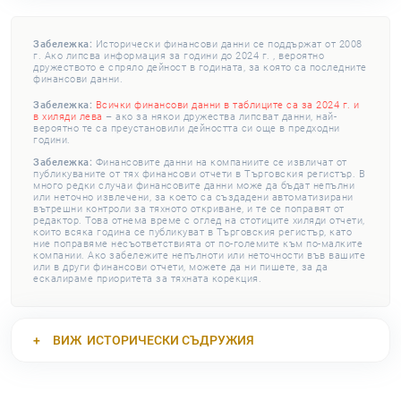
Забележка:
Исторически финансови данни се поддържат от 2008
г. Ако липсва информация за години до 2024 г. , вероятно
дружеството е спряло дейност в годината, за която са последните
финансови данни.
Забележка:
Всички финансови данни в таблиците са за 2024 г. и
в хиляди лева
– ако за някои дружества липсват данни, най-
вероятно те са преустановили дейността си още в предходни
години.
Забележка:
Финансовите данни на компаниите се извличат от
публикуваните от тях финансови отчети в Търговския регистър. В
много редки случаи финансовите данни може да бъдат непълни
или неточно извлечени, за което са създадени автоматизирани
вътрешни контроли за тяхното откриване, и те се поправят от
редактор. Това отнема време с оглед на стотиците хиляди отчети,
които всяка година се публикуват в Търговския регистър, като
ние поправяме несъответствията от по-големите към по-малките
компании. Ако забележите непълноти или неточности във вашите
или в други финансови отчети, можете да ни пишете, за да
ескалираме приоритета за тяхната корекция.
ВИЖ
ИСТОРИЧЕСКИ СЪДРУЖИЯ