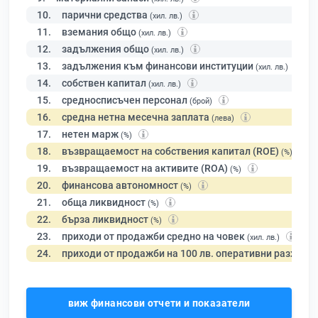
10.
парични средства
(хил. лв.)
11.
вземания общо
(хил. лв.)
12.
задължения общо
(хил. лв.)
13.
задължения към финансови институции
(хил. лв.)
14.
собствен капитал
(хил. лв.)
15.
средносписъчен персонал
(брой)
16.
средна нетна месечна заплата
(лева)
17.
нетен марж
(%)
18.
възвращаемост на собствения капитал (ROE)
(%)
19.
възвращаемост на активите (ROA)
(%)
20.
финансова автономност
(%)
21.
обща ликвидност
(%)
22.
бърза ликвидност
(%)
23.
приходи от продажби средно на човек
(хил. лв.)
24.
приходи от продажби на 100 лв. оперативни разходи
виж финансови отчети и показатели