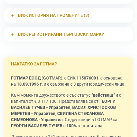
ВИЖ ИСТОРИЯ НА ПРОМЕНИТЕ (3)
ВИЖ РЕГИСТРИРАНИ ТЪРГОВСКИ МАРКИ
НАКРАТКО ЗА ГОТМАР
ГОТМАР ЕООД
(GOTMAR), с ЕИК
115076001
, е основана
на
18.09.1996 г.
и е свързана с 3 други юридически лица.
Към момента дружеството е със статус "
действащ
" и с
капитал от € 3 117 100. Представлява се от
ГЕОРГИ
ВАСИЛЕВ ТУЧЕВ - Управител
,
ВАСИЛ ХРИСТОСКОВ
МЕРЕТЕВ - Управител
,
СВИЛЕНА СТЕФАНОВА
СИМЕОНОВА - Управител
. Съдружници в ГОТМАР са
ГЕОРГИ ВАСИЛЕВ ТУЧЕВ
с
100%
от капитала.
Дружеството е на 241 място по приходи в България за