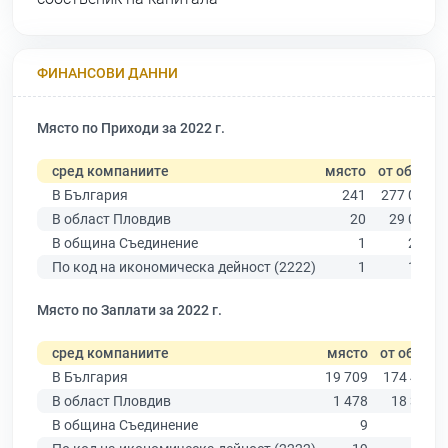
ФИНАНСОВИ ДАННИ
Място по Приходи за 2022 г.
сред компаниите
място
от общо
В България
241
277 019
В област Пловдив
20
29 067
В община Съединение
1
203
По код на икономическа дейност (2222)
1
184
Място по Заплати за 2022 г.
сред компаниите
място
от общо
В България
19 709
174 403
В област Пловдив
1 478
18 305
В община Съединение
9
123