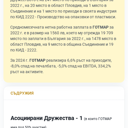
2022 г., на 20 място в област Пловдив, на 1 място в
Съединение и на 1 място по приходи в своята индустрия
по КИД 2222 - Производство на опаковки от пластмаси.
Средномесечната нетна работна заплата в
ГОТМАР
за
2022 г. е в размер на 1560 лв, което му отрежда 19 709
място по заплати в България за 2022 г., на 1478 място в
област Пловдив, на 9 място в община Съединение и 19
по КИД - 2222.
За 2024 г.
ГОТМАР
реализира 6,6% ръст на приходите,
-8,0% спад на печалбата, -5,0% спад на EBITDA, 334,2%
ръст на активите.
СЪДРУЖИЯ
Асоциирани Дружества - 1
(в които ГОТМАР
има под 50% участие)