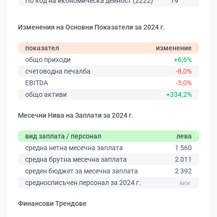
По код на икономическа дейност (2222)
19
162
Изменения на Основни Показатели за 2024 г.
показател
изменение
общо приходи
+6,6%
счетоводна печалба
-8,0%
EBITDA
-5,0%
общо активи
+334,2%
Месечни Нива на Заплати за 2024 г.
вид заплата / персонал
лева
средна нетна месечна заплата
1 560
средна брутна месечна заплата
2 011
среден бюджет за месечна заплата
2 392
средносписъчен персонал за 2024 г.
Финансови Трендове