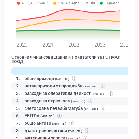
общо приходи
счетоводна печалба
персонал
0
2020
2021
2022
2023
2024
Основни Финансови Данни и Показатели за ГОТМАР |
ЕООД
1.
общо приходи
(хил. лв.)
2.
нетни приходи от продажби
(хил. лв.)
3.
разходи за оперативна дейност
(хил. лв.)
4.
разходи за персонала
(хил. лв.)
5.
счетоводна печалба/загуба
(хил. лв.)
6.
EBITDA
(хил. лв.)
7.
общо активи
(хил. лв.)
8.
дълготрайни активи
(хил. лв.)
9.
материални запаси
(хил. лв.)