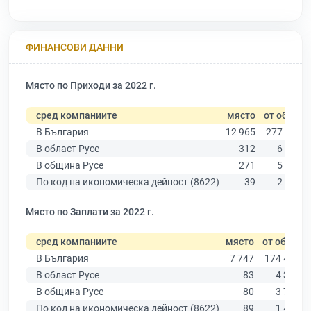
ФИНАНСОВИ ДАННИ
Място по Приходи за 2022 г.
сред компаниите
място
от общо
В България
12 965
277 019
В област Русе
312
6 851
В община Русе
271
5 883
По код на икономическа дейност (8622)
39
2 180
Място по Заплати за 2022 г.
сред компаниите
място
от общо
В България
7 747
174 403
В област Русе
83
4 390
В община Русе
80
3 764
По код на икономическа дейност (8622)
89
1 485