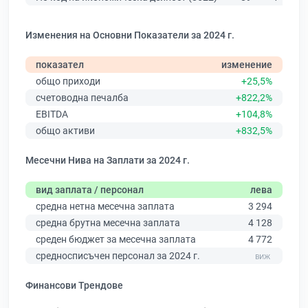
Изменения на Основни Показатели за 2024 г.
показател
изменение
общо приходи
+25,5%
счетоводна печалба
+822,2%
EBITDA
+104,8%
общо активи
+832,5%
Месечни Нива на Заплати за 2024 г.
вид заплата / персонал
лева
средна нетна месечна заплата
3 294
средна брутна месечна заплата
4 128
среден бюджет за месечна заплата
4 772
средносписъчен персонал за 2024 г.
Финансови Трендове