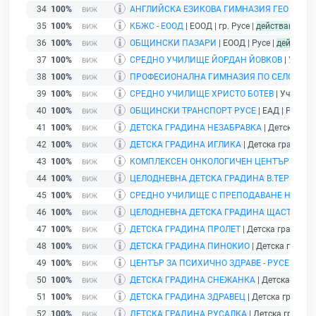
34
100%
АНГЛИЙСКА ЕЗИКОВА ГИМНАЗИЯ ГЕО МИЛЕ
35
100%
КБЖС - ЕООД
| ЕООД | гр. Русе |
действащ
36
100%
ОБЩИНСКИ ПАЗАРИ
| ЕООД | Русе |
действащ
37
100%
СРЕДНО УЧИЛИЩЕ ЙОРДАН ЙОВКОВ
| Училищ
38
100%
ПРОФЕСИОНАЛНА ГИМНАЗИЯ ПО СЕЛСКО С
39
100%
СРЕДНО УЧИЛИЩЕ ХРИСТО БОТЕВ
| Училище 
40
100%
ОБЩИНСКИ ТРАНСПОРТ РУСЕ
| ЕАД | Русе |
д
41
100%
ДЕТСКА ГРАДИНА НЕЗАБРАВКА
| Детска град
42
100%
ДЕТСКА ГРАДИНА ИГЛИКА
| Детска градина | 
43
100%
КОМПЛЕКСЕН ОНКОЛОГИЧЕН ЦЕНТЪР - РУС
44
100%
ЦЕЛОДНЕВНА ДЕТСКА ГРАДИНА В.ТЕРЕШКО
45
100%
СРЕДНО УЧИЛИЩЕ С ПРЕПОДАВАНЕ НА НЕ
46
100%
ЦЕЛОДНЕВНА ДЕТСКА ГРАДИНА ЩАСТЛИВО
47
100%
ДЕТСКА ГРАДИНА ПРОЛЕТ
| Детска градина | 
48
100%
ДЕТСКА ГРАДИНА ПИНОКИО
| Детска градина
49
100%
ЦЕНТЪР ЗА ПСИХИЧНО ЗДРАВЕ - РУСЕ
| ЕООД
50
100%
ДЕТСКА ГРАДИНА СНЕЖАНКА
| Детска градин
51
100%
ДЕТСКА ГРАДИНА ЗДРАВЕЦ
| Детска градина |
52
100%
ДЕТСКА ГРАДИНА РУСАЛКА
| Детска градина 