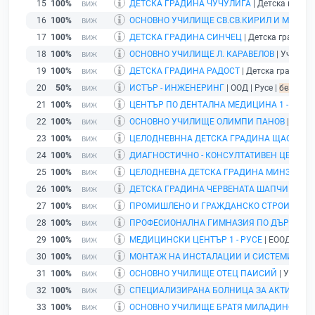
15
100%
ДЕТСКА ГРАДИНА ЧУЧУЛИГА
| Детска градина
16
100%
ОСНОВНО УЧИЛИЩЕ СВ.СВ.КИРИЛ И МЕТОД
17
100%
ДЕТСКА ГРАДИНА СИНЧЕЦ
| Детска градина |
18
100%
ОСНОВНО УЧИЛИЩЕ Л. КАРАВЕЛОВ
| Училище 
19
100%
ДЕТСКА ГРАДИНА РАДОСТ
| Детска градина | 
20
50%
ИСТЪР - ИНЖЕНЕРИНГ
| ООД | Русе |
без пода
21
100%
ЦЕНТЪР ПО ДЕНТАЛНА МЕДИЦИНА 1 - РУСЕ
22
100%
ОСНОВНО УЧИЛИЩЕ ОЛИМПИ ПАНОВ
| Учили
23
100%
ЦЕЛОДНЕВННА ДЕТСКА ГРАДИНА ЩАСТЛИВ
24
100%
ДИАГНОСТИЧНО - КОНСУЛТАТИВЕН ЦЕНТЪР - 
25
100%
ЦЕЛОДНЕВНА ДЕТСКА ГРАДИНА МИНЗУХАР
26
100%
ДЕТСКА ГРАДИНА ЧЕРВЕНАТА ШАПЧИЦА
| Д
27
100%
ПРОМИШЛЕНО И ГРАЖДАНСКО СТРОИТЕЛСТВ
28
100%
ПРОФЕСИОНАЛНА ГИМНАЗИЯ ПО ДЪРВООБР
29
100%
МЕДИЦИНСКИ ЦЕНТЪР 1 - РУСЕ
| ЕООД | Русе
30
100%
МОНТАЖ НА ИНСТАЛАЦИИ И СИСТЕМИ - ЕО
31
100%
ОСНОВНО УЧИЛИЩЕ ОТЕЦ ПАИСИЙ
| Училище
32
100%
СПЕЦИАЛИЗИРАНА БОЛНИЦА ЗА АКТИВНО ЛЕ
33
100%
ОСНОВНО УЧИЛИЩЕ БРАТЯ МИЛАДИНОВИ
| 