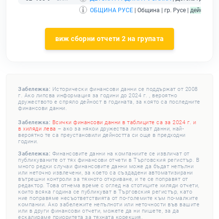
ОБЩИНА РУСЕ
| Община | гр. Русе |
действащ
виж сборни отчети 2 на групата
Забележка:
Исторически финансови данни се поддържат от 2008
г. Ако липсва информация за години до 2024 г. , вероятно
дружеството е спряло дейност в годината, за която са последните
финансови данни.
Забележка:
Всички финансови данни в таблиците са за 2024 г. и
в хиляди лева
– ако за някои дружества липсват данни, най-
вероятно те са преустановили дейността си още в предходни
години.
Забележка:
Финансовите данни на компаниите се извличат от
публикуваните от тях финансови отчети в Търговския регистър. В
много редки случаи финансовите данни може да бъдат непълни
или неточно извлечени, за което са създадени автоматизирани
вътрешни контроли за тяхното откриване, и те се поправят от
редактор. Това отнема време с оглед на стотиците хиляди отчети,
които всяка година се публикуват в Търговския регистър, като
ние поправяме несъответствията от по-големите към по-малките
компании. Ако забележите непълноти или неточности във вашите
или в други финансови отчети, можете да ни пишете, за да
ескалираме приоритета за тяхната корекция.