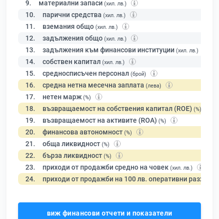
9.
материални запаси
(хил. лв.)
10.
парични средства
(хил. лв.)
11.
вземания общо
(хил. лв.)
12.
задължения общо
(хил. лв.)
13.
задължения към финансови институции
(хил. лв.)
14.
собствен капитал
(хил. лв.)
15.
средносписъчен персонал
(брой)
16.
средна нетна месечна заплата
(лева)
17.
нетен марж
(%)
18.
възвращаемост на собствения капитал (ROE)
(%)
19.
възвращаемост на активите (ROA)
(%)
20.
финансова автономност
(%)
21.
обща ликвидност
(%)
22.
бърза ликвидност
(%)
23.
приходи от продажби средно на човек
(хил. лв.)
24.
приходи от продажби на 100 лв. оперативни разходи
виж финансови отчети и показатели