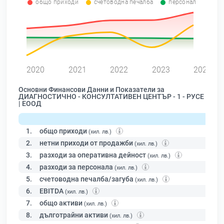
общо приходи
счетоводна печалба
персонал
0
2020
2021
2022
2023
2024
Основни Финансови Данни и Показатели за
ДИАГНОСТИЧНО - КОНСУЛТАТИВЕН ЦЕНТЪР - 1 - РУСЕ
| ЕООД
1.
общо приходи
(хил. лв.)
2.
нетни приходи от продажби
(хил. лв.)
3.
разходи за оперативна дейност
(хил. лв.)
4.
разходи за персонала
(хил. лв.)
5.
счетоводна печалба/загуба
(хил. лв.)
6.
EBITDA
(хил. лв.)
7.
общо активи
(хил. лв.)
8.
дълготрайни активи
(хил. лв.)