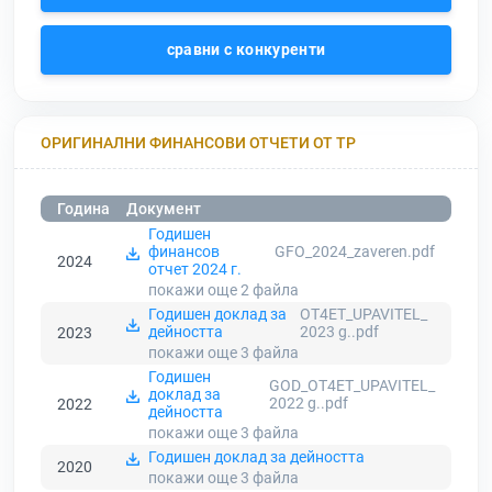
сравни с конкуренти
ОРИГИНАЛНИ ФИНАНСОВИ ОТЧЕТИ ОТ ТР
Година
Документ
Годишен
финансов
GFO_2024_zaveren.pdf
2024
отчет 2024 г.
покажи още 2
файла
Годишен доклад за
OT4ET_UPAVITEL_
дейността
2023 g..pdf
2023
покажи още 3
файла
Годишен
GOD_OT4ET_UPAVITEL_
доклад за
2022 g..pdf
2022
дейността
покажи още 3
файла
Годишен доклад за дейността
2020
покажи още 3
файла