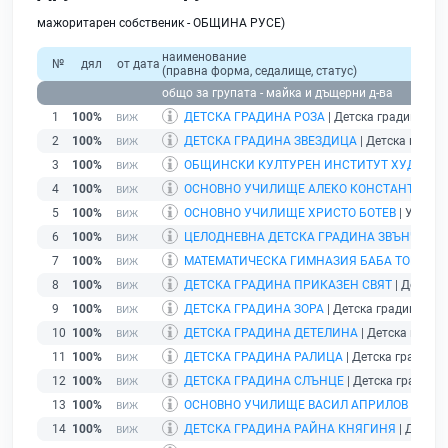
мажоритарен собственик - ОБЩИНА РУСЕ)
наименование
№
дял
от дата
(правна форма, седалище, статус)
общо за групата - майка и дъщерни д-ва
1
100%
ДЕТСКА ГРАДИНА РОЗА
| Детска градина | с.
2
100%
ДЕТСКА ГРАДИНА ЗВЕЗДИЦА
| Детска градина
3
100%
ОБЩИНСКИ КУЛТУРЕН ИНСТИТУТ ХУДОЖЕСТ
4
100%
ОСНОВНО УЧИЛИЩЕ АЛЕКО КОНСТАНТИНОВ
5
100%
ОСНОВНО УЧИЛИЩЕ ХРИСТО БОТЕВ
| Училищ
6
100%
ЦЕЛОДНЕВНА ДЕТСКА ГРАДИНА ЗВЪНЧЕ
| Д
7
100%
МАТЕМАТИЧЕСКА ГИМНАЗИЯ БАБА ТОНКА
| 
8
100%
ДЕТСКА ГРАДИНА ПРИКАЗЕН СВЯТ
| Детска 
9
100%
ДЕТСКА ГРАДИНА ЗОРА
| Детска градина | гр.
10
100%
ДЕТСКА ГРАДИНА ДЕТЕЛИНА
| Детска градина
11
100%
ДЕТСКА ГРАДИНА РАЛИЦА
| Детска градина |
12
100%
ДЕТСКА ГРАДИНА СЛЪНЦЕ
| Детска градина |
13
100%
ОСНОВНО УЧИЛИЩЕ ВАСИЛ АПРИЛОВ
| Учили
14
100%
ДЕТСКА ГРАДИНА РАЙНА КНЯГИНЯ
| Детска 