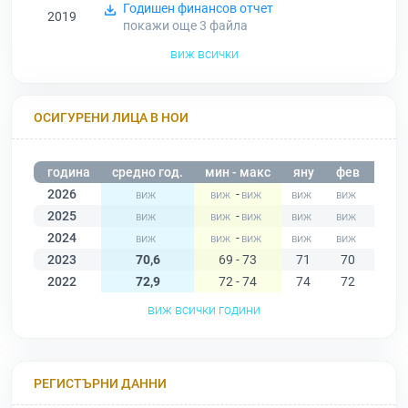
Годишен финансов отчет
2019
покажи още 3
файла
виж всички
ОСИГУРЕНИ ЛИЦА В НОИ
година
средно год.
мин - макс
яну
фев
мар
2026
-
2025
-
2024
-
2023
70,6
69 - 73
71
70
71
2022
72,9
72 - 74
74
72
72
виж всички години
РЕГИСТЪРНИ ДАННИ