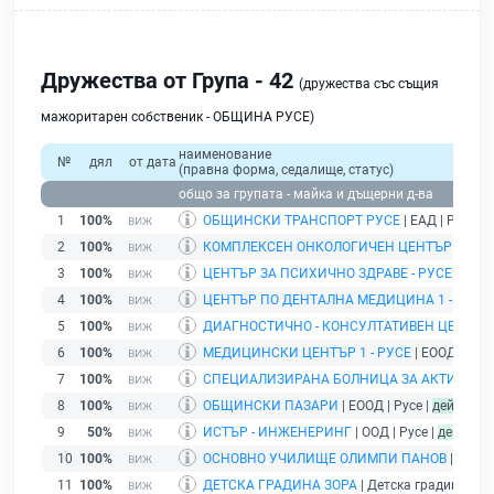
Дружества от Група - 42
(дружества със същия
мажоритарен собственик - ОБЩИНА РУСЕ)
наименование
№
дял
от дата
(правна форма, седалище, статус)
общо за групата - майка и дъщерни д-ва
1
100%
ОБЩИНСКИ ТРАНСПОРТ РУСЕ
| ЕАД | Русе |
д
2
100%
КОМПЛЕКСЕН ОНКОЛОГИЧЕН ЦЕНТЪР - РУС
3
100%
ЦЕНТЪР ЗА ПСИХИЧНО ЗДРАВЕ - РУСЕ
| ЕООД
4
100%
ЦЕНТЪР ПО ДЕНТАЛНА МЕДИЦИНА 1 - РУСЕ
5
100%
ДИАГНОСТИЧНО - КОНСУЛТАТИВЕН ЦЕНТЪР - 
6
100%
МЕДИЦИНСКИ ЦЕНТЪР 1 - РУСЕ
| ЕООД | Русе
7
100%
СПЕЦИАЛИЗИРАНА БОЛНИЦА ЗА АКТИВНО ЛЕ
8
100%
ОБЩИНСКИ ПАЗАРИ
| ЕООД | Русе |
действащ
9
50%
ИСТЪР - ИНЖЕНЕРИНГ
| ООД | Русе |
действа
10
100%
ОСНОВНО УЧИЛИЩЕ ОЛИМПИ ПАНОВ
| Учили
11
100%
ДЕТСКА ГРАДИНА ЗОРА
| Детска градина | гр.