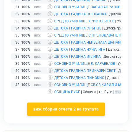
30
100%
ДЕТСКА ГРАДИНА ДЕТЕЛИНА
| Детска градина
31
100%
ОСНОВНО УЧИЛИЩЕ ВАСИЛ АПРИЛОВ
| Учили
32
100%
ДЕТСКА ГРАДИНА СНЕЖАНКА
| Детска градин
33
100%
СРЕДНО УЧИЛИЩЕ ХРИСТО БОТЕВ
| Училище 
34
100%
ДЕТСКА ГРАДИНА СЛЪНЦЕ
| Детска градина |
35
100%
СРЕДНО УЧИЛИЩЕ С ПРЕПОДАВАНЕ НА НЕ
36
100%
ДЕТСКА ГРАДИНА ЧЕРВЕНАТА ШАПЧИЦА
| Д
37
100%
ДЕТСКА ГРАДИНА ЧУЧУЛИГА
| Детска градина
38
100%
ДЕТСКА ГРАДИНА ИГЛИКА
| Детска градина | 
39
100%
ОСНОВНО УЧИЛИЩЕ Л. КАРАВЕЛОВ
| Училище 
40
100%
ДЕТСКА ГРАДИНА ПРИКАЗЕН СВЯТ
| Детска 
41
100%
ДЕТСКА ГРАДИНА ПИНОКИО
| Детска градина
42
100%
ОСНОВНО УЧИЛИЩЕ СВ.СВ.КИРИЛ И МЕТОД
ОБЩИНА РУСЕ
| Община | гр. Русе |
развиващ
виж сборни отчети 2 на групата