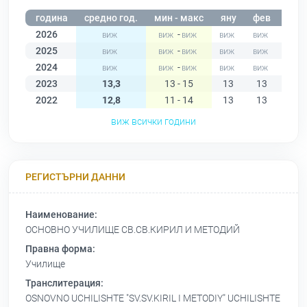
година
средно год.
мин - макс
яну
фев
мар
2026
-
2025
-
2024
-
2023
13,3
13 - 15
13
13
13
2022
12,8
11 - 14
13
13
13
виж всички години
РЕГИСТЪРНИ ДАННИ
Наименование:
ОСНОВНО УЧИЛИЩЕ СВ.СВ.КИРИЛ И МЕТОДИЙ
Правна форма:
Училище
Транслитерация:
OSNOVNO UCHILISHTE "SV.SV.KIRIL I METODIY" UCHILISHTE