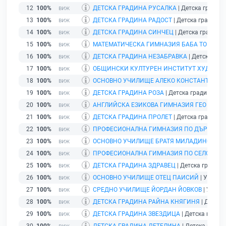
12
100%
ДЕТСКА ГРАДИНА РУСАЛКА
| Детска градина 
13
100%
ДЕТСКА ГРАДИНА РАДОСТ
| Детска градина | 
14
100%
ДЕТСКА ГРАДИНА СИНЧЕЦ
| Детска градина |
15
100%
МАТЕМАТИЧЕСКА ГИМНАЗИЯ БАБА ТОНКА
| 
16
100%
ДЕТСКА ГРАДИНА НЕЗАБРАВКА
| Детска град
17
100%
ОБЩИНСКИ КУЛТУРЕН ИНСТИТУТ ХУДОЖЕСТ
18
100%
ОСНОВНО УЧИЛИЩЕ АЛЕКО КОНСТАНТИНОВ
19
100%
ДЕТСКА ГРАДИНА РОЗА
| Детска градина | с.
20
100%
АНГЛИЙСКА ЕЗИКОВА ГИМНАЗИЯ ГЕО МИЛЕ
21
100%
ДЕТСКА ГРАДИНА ПРОЛЕТ
| Детска градина | 
22
100%
ПРОФЕСИОНАЛНА ГИМНАЗИЯ ПО ДЪРВООБР
23
100%
ОСНОВНО УЧИЛИЩЕ БРАТЯ МИЛАДИНОВИ
| 
24
100%
ПРОФЕСИОНАЛНА ГИМНАЗИЯ ПО СЕЛСКО С
25
100%
ДЕТСКА ГРАДИНА ЗДРАВЕЦ
| Детска градина |
26
100%
ОСНОВНО УЧИЛИЩЕ ОТЕЦ ПАИСИЙ
| Училище
27
100%
СРЕДНО УЧИЛИЩЕ ЙОРДАН ЙОВКОВ
| Училищ
28
100%
ДЕТСКА ГРАДИНА РАЙНА КНЯГИНЯ
| Детска 
29
100%
ДЕТСКА ГРАДИНА ЗВЕЗДИЦА
| Детска градина