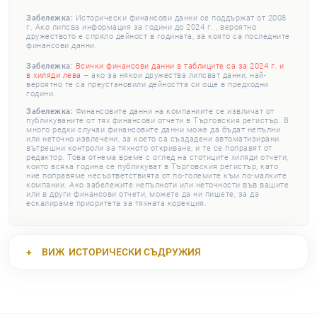
Забележка:
Исторически финансови данни се поддържат от 2008
г. Ако липсва информация за години до 2024 г. , вероятно
дружеството е спряло дейност в годината, за която са последните
финансови данни.
Забележка:
Всички финансови данни в таблиците са за 2024 г. и
в хиляди лева
– ако за някои дружества липсват данни, най-
вероятно те са преустановили дейността си още в предходни
години.
Забележка:
Финансовите данни на компаниите се извличат от
публикуваните от тях финансови отчети в Търговския регистър. В
много редки случаи финансовите данни може да бъдат непълни
или неточно извлечени, за което са създадени автоматизирани
вътрешни контроли за тяхното откриване, и те се поправят от
редактор. Това отнема време с оглед на стотиците хиляди отчети,
които всяка година се публикуват в Търговския регистър, като
ние поправяме несъответствията от по-големите към по-малките
компании. Ако забележите непълноти или неточности във вашите
или в други финансови отчети, можете да ни пишете, за да
ескалираме приоритета за тяхната корекция.
ВИЖ
ИСТОРИЧЕСКИ СЪДРУЖИЯ