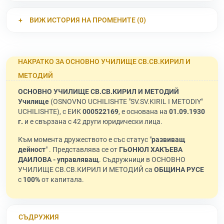
ВИЖ ИСТОРИЯ НА ПРОМЕНИТЕ (0)
НАКРАТКО ЗА ОСНОВНО УЧИЛИЩЕ СВ.СВ.КИРИЛ И
МЕТОДИЙ
ОСНОВНО УЧИЛИЩЕ СВ.СВ.КИРИЛ И МЕТОДИЙ
Училище
(OSNOVNO UCHILISHTE "SV.SV.KIRIL I METODIY"
UCHILISHTE), с ЕИК
000522169
, е основана на
01.09.1930
г.
и е свързана с 42 други юридически лица.
Към момента дружеството е със статус "
развиващ
дейност
" . Представлява се от
ГЬОНЮЛ ХАКЪЕВА
ДАИЛОВА - управляващ
. Съдружници в ОСНОВНО
УЧИЛИЩЕ СВ.СВ.КИРИЛ И МЕТОДИЙ са
ОБЩИНА РУСЕ
с
100%
от капитала.
СЪДРУЖИЯ