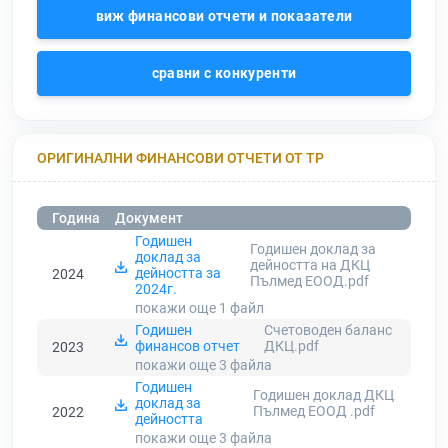
виж финансови отчети и показатели
сравни с конкуренти
ОРИГИНАЛНИ ФИНАНСОВИ ОТЧЕТИ ОТ ТР
Година
Документ
Годишен
Годишен доклад за
доклад за
дейността на ДКЦ
дейността за
2024
Пълмед ЕООД.pdf
2024г.
покажи още 1
файл
Годишен
Счетоводен баланс
финансов отчет
ДКЦ.pdf
2023
покажи още 3
файла
Годишен
Годишен доклад ДКЦ
доклад за
Пълмед ЕООД .pdf
2022
дейността
покажи още 3
файла