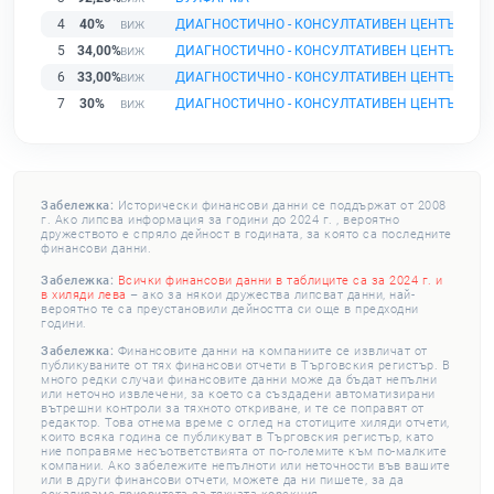
4
40%
ДИАГНОСТИЧНО - КОНСУЛТАТИВЕН ЦЕНТЪР СО
5
34,00%
ДИАГНОСТИЧНО - КОНСУЛТАТИВЕН ЦЕНТЪР ХИ
6
33,00%
ДИАГНОСТИЧНО - КОНСУЛТАТИВЕН ЦЕНТЪР I - 
7
30%
ДИАГНОСТИЧНО - КОНСУЛТАТИВЕН ЦЕНТЪР БУ
Забележка:
Исторически финансови данни се поддържат от 2008
г. Ако липсва информация за години до 2024 г. , вероятно
дружеството е спряло дейност в годината, за която са последните
финансови данни.
Забележка:
Всички финансови данни в таблиците са за 2024 г. и
в хиляди лева
– ако за някои дружества липсват данни, най-
вероятно те са преустановили дейността си още в предходни
години.
Забележка:
Финансовите данни на компаниите се извличат от
публикуваните от тях финансови отчети в Търговския регистър. В
много редки случаи финансовите данни може да бъдат непълни
или неточно извлечени, за което са създадени автоматизирани
вътрешни контроли за тяхното откриване, и те се поправят от
редактор. Това отнема време с оглед на стотиците хиляди отчети,
които всяка година се публикуват в Търговския регистър, като
ние поправяме несъответствията от по-големите към по-малките
компании. Ако забележите непълноти или неточности във вашите
или в други финансови отчети, можете да ни пишете, за да