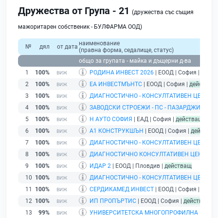
Дружества от Група - 21
(дружества със същия
мажоритарен собственик - БУЛФАРМА ООД)
наименование
№
дял
от дата
(правна форма, седалище, статус)
общо за групата - майка и дъщерни д-ва
1
100%
РОДИНА ИНВЕСТ 2026
| ЕООД | София |
дейст
2
100%
ЕА ИНВЕСТМЪНТС
| ЕООД | София |
действащ
3
100%
ДИАГНОСТИЧНО - КОНСУЛТАТИВЕН ЦЕНТЪ
4
100%
ЗАВОДСКИ СТРОЕЖИ - ПС - ПАЗАРДЖИК
| ЕА
5
100%
Н АУТО СОФИЯ
| ЕАД | София |
действащ
6
100%
А1 КОНСТРУКШЪН
| ЕООД | София |
действащ
7
100%
ДИАГНОСТИЧНО - КОНСУЛТАТИВЕН ЦЕНТЪ
8
100%
ДИАГНОСТИЧНО КОНСУЛТАТИВЕН ЦЕНТЪР 
9
100%
ИДАР 2
| ЕООД | Пловдив |
действащ
10
100%
ДИАГНОСТИЧНО - КОНСУЛТАТИВЕН ЦЕНТЪ
11
100%
СЕРДИКАМЕД ИНВЕСТ
| ЕООД | София |
дейст
12
100%
ИП ПРОПЪРТИС
| ЕООД | София |
действащ
13
99%
УНИВЕРСИТЕТСКА МНОГОПРОФИЛНА БОЛНИ