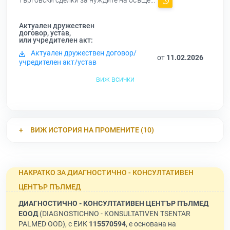
търговски сделки за нуждите на осъще...
Актуален дружествен
договор, устав,
или учредителен акт:
Актуален дружествен договор/
от
11.02.2026
учредителен акт/устав
виж всички
ВИЖ ИСТОРИЯ НА ПРОМЕНИТЕ (10)
НАКРАТКО ЗА ДИАГНОСТИЧНО - КОНСУЛТАТИВЕН
ЦЕНТЪР ПЪЛМЕД
ДИАГНОСТИЧНО - КОНСУЛТАТИВЕН ЦЕНТЪР ПЪЛМЕД
ЕООД
(DIAGNOSTICHNO - KONSULTATIVEN TSENTAR
PALMED OOD), с ЕИК
115570594
, е основана на