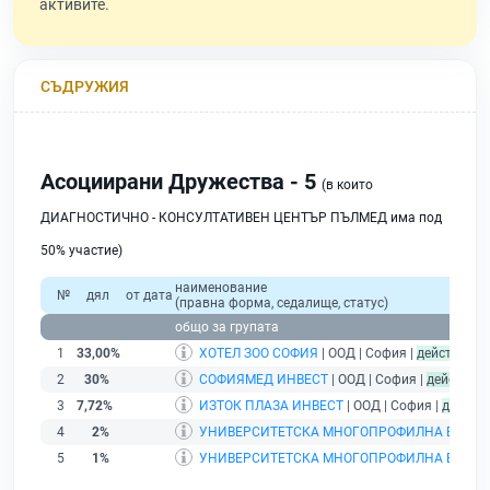
активите.
СЪДРУЖИЯ
Асоциирани Дружества - 5
(в които
ДИАГНОСТИЧНО - КОНСУЛТАТИВЕН ЦЕНТЪР ПЪЛМЕД има под
50% участие)
наименование
№
дял
от дата
(правна форма, седалище, статус)
общо за групата
1
33,00%
ХОТЕЛ ЗОО СОФИЯ
| ООД | София |
действащ
2
30%
СОФИЯМЕД ИНВЕСТ
| ООД | София |
действащ
3
7,72%
ИЗТОК ПЛАЗА ИНВЕСТ
| ООД | София |
действ
4
2%
УНИВЕРСИТЕТСКА МНОГОПРОФИЛНА БОЛНИ
5
1%
УНИВЕРСИТЕТСКА МНОГОПРОФИЛНА БОЛНИ