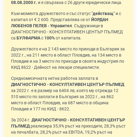
08.08.2000 г.
и е свързана с 26 други юридически лица.
Към момента дружеството е със статус "
действащ
" и с
капитал от € 2 600. Представлява се от
ЙОРДАН
ЛЮБЕНОВ ПЕЛЕВ - Управител
. Съдружници в
ДИАГНОСТИЧНО - КОНСУЛТАТИВЕН ЦЕНТЪР ПЪЛМЕД
са
БУЛФАРМА
с
100%
от капитала.
Дружеството е на 2 143 място по приходи в България за
2022 г., на 211 място в област Пловдив, на 134 място в
Пловдив и на 3 място по приходи в своята индустрия по
КИД 8622 - Дейност на лекари специалисти.
Средномесечната нетна работна заплата в
ДИАГНОСТИЧНО - КОНСУЛТАТИВЕН ЦЕНТЪР ПЪЛМЕД
за 2022 г. е в размер на 6404 лв, което му отрежда 12
510 място по заплати в България за 2022 г., на 862
място в област Пловдив, на 687 място в община
Пловдив и 177 по КИД - 8622.
За 2024 г.
ДИАГНОСТИЧНО - КОНСУЛТАТИВЕН ЦЕНТЪР
ПЪЛМЕД
реализира 35,9% ръст на приходите, 28,3% ръст
на печалбата, 28,2% ръст на EBITDA, 19,2% ръст на