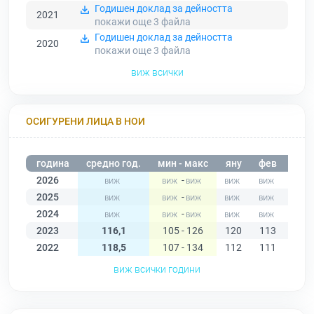
Годишен доклад за дейността
2021
покажи още 3
файла
Годишен доклад за дейността
2020
покажи още 3
файла
виж всички
ОСИГУРЕНИ ЛИЦА В НОИ
година
средно год.
мин - макс
яну
фев
мар
2026
-
2025
-
2024
-
2023
116,1
105 - 126
120
113
112
2022
118,5
107 - 134
112
111
107
виж всички години