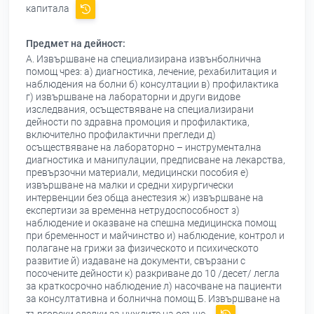
капитала
Предмет на дейност:
А. Извършване на специализирана извънболнична
помощ чрез: а) диагностика, лечение, рехабилитация и
наблюдения на болни б) консултации в) профилактика
г) извършване на лабораторни и други видове
изследвания, осъществяване на специализирани
дейности по здравна промоция и профилактика,
включително профилактични прегледи д)
осъществяване на лабораторно – инструментална
диагностика и манипулации, предписване на лекарства,
превързочни материали, медицински пособия е)
извършване на малки и средни хирургически
интервенции без обща анестезия ж) извършване на
експертизи за временна нетрудоспособност з)
наблюдение и оказване на спешна медицинска помощ
при бременност и майчинство и) наблюдение, контрол и
полагане на грижи за физическото и психическото
развитие й) издаване на документи, свързани с
посочените дейности к) разкриване до 10 /десет/ легла
за краткосрочно наблюдение л) насочване на пациенти
за консултативна и болнична помощ Б. Извършване на