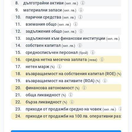
8.
дълготрайни активи
(хил. лв.)
9.
материални запаси
(хил. лв.)
10.
парични средства
(хил. лв.)
11.
вземания общо
(хил. лв.)
12.
задължения общо
(хил. лв.)
13.
задължения към финансови институции
(хил. лв.)
14.
собствен капитал
(хил. лв.)
15.
средносписъчен персонал
(брой)
16.
средна нетна месечна заплата
(лева)
17.
нетен марж
(%)
18.
възвращаемост на собствения капитал (ROE)
(%)
19.
възвращаемост на активите (ROA)
(%)
20.
финансова автономност
(%)
21.
обща ликвидност
(%)
22.
бърза ликвидност
(%)
23.
приходи от продажби средно на човек
(хил. лв.)
24.
приходи от продажби на 100 лв. оперативни разходи