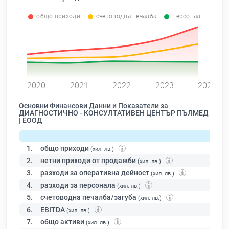
общо приходи
счетоводна печалба
персонал
0
2020
2021
2022
2023
2024
Основни Финансови Данни и Показатели за
ДИАГНОСТИЧНО - КОНСУЛТАТИВЕН ЦЕНТЪР ПЪЛМЕД
| ЕООД
1.
общо приходи
(хил. лв.)
2.
нетни приходи от продажби
(хил. лв.)
3.
разходи за оперативна дейност
(хил. лв.)
4.
разходи за персонала
(хил. лв.)
5.
счетоводна печалба/загуба
(хил. лв.)
6.
EBITDA
(хил. лв.)
7.
общо активи
(хил. лв.)