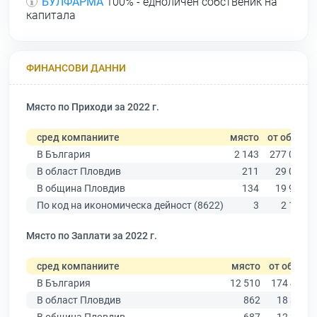
БУЛФАРМА
100% - едноличен собственик на
капитала
ФИНАНСОВИ ДАННИ
Място по Приходи за 2022 г.
сред компаниите
място
от общо
В България
2 143
277 019
В област Пловдив
211
29 067
В община Пловдив
134
19 939
По код на икономическа дейност (8622)
3
2 180
Място по Заплати за 2022 г.
сред компаниите
място
от общо
В България
12 510
174 403
В област Пловдив
862
18 305