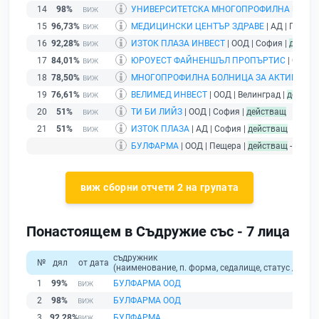
14
98%
УНИВЕРСИТЕТСКА МНОГОПРОФИЛНА БОЛНИ
15
96,73%
МЕДИЦИНСКИ ЦЕНТЪР ЗДРАВЕ
| АД | Пазар
16
92,28%
ИЗТОК ПЛАЗА ИНВЕСТ
| ООД | София |
действ
17
84,01%
ЮРОУЕСТ ФАЙНЕНШЪЛ ПРОПЪРТИС
| ООД |
18
78,50%
МНОГОПРОФИЛНА БОЛНИЦА ЗА АКТИВНО ЛЕ
19
76,61%
ВЕЛИМЕД ИНВЕСТ
| ООД | Велинград |
действ
20
51%
ТИ БИ ЛИЙЗ
| ООД | София |
действащ
21
51%
ИЗТОК ПЛАЗА
| АД | София |
действащ
БУЛФАРМА
| ООД | Пещера |
действащ
- друж
виж сборни отчети 2 на групата
Понастоящем в Съдружие със - 7 лица
съдружник
№
дял
от дата
(наименование, п. форма, седалище, статус / физи
1
99%
БУЛФАРМА ООД
2
98%
БУЛФАРМА ООД
3
92,28%
БУЛФАРМА