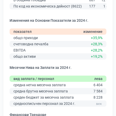
В община Пловдив
687
12 387
По код на икономическа дейност (8622)
177
1 485
Изменения на Основни Показатели за 2024 г.
показател
изменение
общо приходи
+35,9%
счетоводна печалба
+28,3%
EBITDA
+28,2%
общо активи
+19,2%
Месечни Нива на Заплати за 2024 г.
вид заплата / персонал
лева
средна нетна месечна заплата
6 404
средна брутна месечна заплата
7 584
среден бюджет за месечна заплата
8 228
средносписъчен персонал за 2024 г.
Финансови Трендове