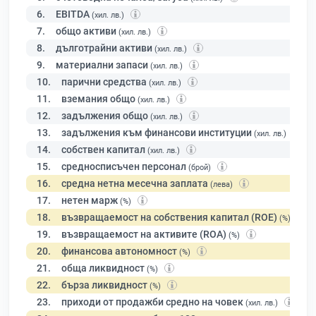
6.
EBITDA
(хил. лв.)
7.
общо активи
(хил. лв.)
8.
дълготрайни активи
(хил. лв.)
9.
материални запаси
(хил. лв.)
10.
парични средства
(хил. лв.)
11.
вземания общо
(хил. лв.)
12.
задължения общо
(хил. лв.)
13.
задължения към финансови институции
(хил. лв.)
14.
собствен капитал
(хил. лв.)
15.
средносписъчен персонал
(брой)
16.
средна нетна месечна заплата
(лева)
17.
нетен марж
(%)
18.
възвращаемост на собствения капитал (ROE)
(%)
19.
възвращаемост на активите (ROA)
(%)
20.
финансова автономност
(%)
21.
обща ликвидност
(%)
22.
бърза ликвидност
(%)
23.
приходи от продажби средно на човек
(хил. лв.)