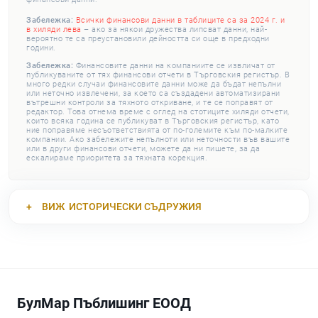
Забележка:
Всички финансови данни в таблиците са за 2024 г. и
в хиляди лева
– ако за някои дружества липсват данни, най-
вероятно те са преустановили дейността си още в предходни
години.
Забележка:
Финансовите данни на компаниите се извличат от
публикуваните от тях финансови отчети в Търговския регистър. В
много редки случаи финансовите данни може да бъдат непълни
или неточно извлечени, за което са създадени автоматизирани
вътрешни контроли за тяхното откриване, и те се поправят от
редактор. Това отнема време с оглед на стотиците хиляди отчети,
които всяка година се публикуват в Търговския регистър, като
ние поправяме несъответствията от по-големите към по-малките
компании. Ако забележите непълноти или неточности във вашите
или в други финансови отчети, можете да ни пишете, за да
ескалираме приоритета за тяхната корекция.
ВИЖ
ИСТОРИЧЕСКИ СЪДРУЖИЯ
БулМар Пъблишинг ЕООД