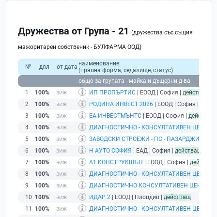
Дружества от Група - 21
(дружества със същия
мажоритарен собственик - БУЛФАРМА ООД)
наименование
№
дял
от дата
(правна форма, седалище, статус)
общо за групата - майка и дъщерни д-ва
1
100%
ИП ПРОПЪРТИС
| ЕООД | София |
действащ
2
100%
РОДИНА ИНВЕСТ 2026
| ЕООД | София |
дейст
3
100%
ЕА ИНВЕСТМЪНТС
| ЕООД | София |
действащ
4
100%
ДИАГНОСТИЧНО - КОНСУЛТАТИВЕН ЦЕНТЪ
5
100%
ЗАВОДСКИ СТРОЕЖИ - ПС - ПАЗАРДЖИК
| ЕА
6
100%
Н АУТО СОФИЯ
| ЕАД | София |
действащ
7
100%
А1 КОНСТРУКШЪН
| ЕООД | София |
действащ
8
100%
ДИАГНОСТИЧНО - КОНСУЛТАТИВЕН ЦЕНТЪ
9
100%
ДИАГНОСТИЧНО КОНСУЛТАТИВЕН ЦЕНТЪР 
10
100%
ИДАР 2
| ЕООД | Пловдив |
действащ
11
100%
ДИАГНОСТИЧНО - КОНСУЛТАТИВЕН ЦЕНТЪ