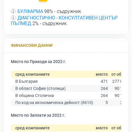
БУЛФАРМА
98% - съдружник
ДИАГНОСТИЧНО - КОНСУЛТАТИВЕН ЦЕНТЪР
ПЪЛМЕД
2% - съдружник
ФИНАНСОВИ ДАННИ
Място по Приходи за 2022 г.
сред компаниите
място
от общо
В България
471
277 019
В област София (столица)
264
90 178
В община Столична
264
90 178
По код на икономическа дейност (8610)
5
285
Място по Заплати за 2022 г.
сред компаниите
място
от общо