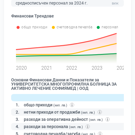
средносписъчен персонал за 2024 г.
Финансови Трендове
общо приходи
счетоводна печалба
персонал
0
2020
2021
2022
2023
2024
Основни Финансови Данни и Показатели за
УНИВЕРСИТЕТСКА МНОГОПРОФИЛНА БОЛНИЦА ЗА
АКТИВНО ЛЕЧЕНИЕ СОФИЯМЕД | ООД
1.
общо приходи
(хил. лв.)
2.
нетни приходи от продажби
(хил. лв.)
3.
разходи за оперативна дейност
(хил. лв.)
4.
разходи за персонала
(хил. лв.)
5.
счетоводна печалба/загуба
(хил. лв.)