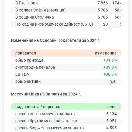
В България
7 856
174 403
В област София (столица)
5 706
56 378
В община Столична
5 706
56 378
По код на икономическа дейност (8610)
28
284
Изменения на Основни Показатели за 2024 г.
показател
изменение
общо приходи
+31,5%
счетоводна печалба
+39,5%
EBITDA
+38,0%
общо активи
n.a.
Месечни Нива на Заплати за 2024 г.
вид заплата / персонал
лева
средна нетна месечна заплата
3 134
средна брутна месечна заплата
3 951
среден бюджет за месечна заплата
4 595