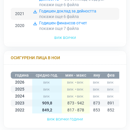
покажи още 6
файла
Годишен доклад за дейността
2021
покажи още 6
файла
Годишен финансов отчет
2020
покажи още 7
файла
виж всички
ОСИГУРЕНИ ЛИЦА В НОИ
година
средно год.
мин - макс
яну
фев
мар
2026
-
2025
-
2024
-
2023
909,8
873 - 942
873
891
896
2022
849,2
817 - 878
853
852
851
виж всички години