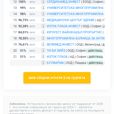
12
100%
СЕРДИКАМЕД ИНВЕСТ
| ЕООД | София |
дейст
13
99%
УНИВЕРСИТЕТСКА МНОГОПРОФИЛНА БОЛНИ
14
98%
УНИВЕРСИТЕТСКА МНОГОПРОФИЛНА БОЛНИ
15
96,73%
МЕДИЦИНСКИ ЦЕНТЪР ЗДРАВЕ
| АД | Пазар
16
92,28%
ИЗТОК ПЛАЗА ИНВЕСТ
| ООД | София |
действ
17
84,01%
ЮРОУЕСТ ФАЙНЕНШЪЛ ПРОПЪРТИС
| ООД |
18
78,50%
МНОГОПРОФИЛНА БОЛНИЦА ЗА АКТИВНО ЛЕ
19
76,61%
ВЕЛИМЕД ИНВЕСТ
| ООД | Велинград |
действ
20
51%
ТИ БИ ЛИЙЗ
| ООД | София |
действащ
21
51%
ИЗТОК ПЛАЗА
| АД | София |
действащ
БУЛФАРМА
| ООД | Пещера |
действащ
- друж
виж сборни отчети 2 на групата
Забележка:
Исторически финансови данни се поддържат от 2008
г. Ако липсва информация за години до 2024 г. , вероятно
дружеството е спряло дейност в годината, за която са последните
финансови данни.