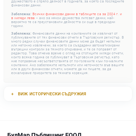
дружеството е спряло дейност в годината, за която са последните
финансови данни.
Забележка:
Всички финансови данни в таблиците са за 2024 г. и
в хиляди лева
– ако за някои дружества липсват данни, най-
вероятно те са преустановили дейността си още в предходни
години.
Забележка:
Финансовите данни на компаниите се извличат от
публикуваните от тях финансови отчети в Търговския регистър. В
много редки случаи финансовите данни може да бъдат непълни
или неточно извлечени, за което са създадени автоматизирани
вътрешни контроли за тяхното откриване, и те се поправят от
редактор. Това отнема време с оглед на стотиците хиляди отчети,
които всяка година се публикуват в Търговския регистър, като
ние поправяме несъответствията от по-големите към по-малките
компании. Ако забележите непълноти или неточности във вашите
или в други финансови отчети, можете да ни пишете, за да
ескалираме приоритета за тяхната корекция.
ВИЖ
ИСТОРИЧЕСКИ СЪДРУЖИЯ
БулМар Пъблишинг ЕООД