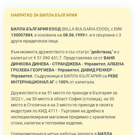
НАКРАТКО ЗА БИЛЛА БЪЛГАРИЯ
БИЛЛА БЪЛГАРИЯ ЕООД
(BILLA BULGARIA EOOD), с ЕИК
130007884
, е основана на
08.06.1999 г.
и е свързана с 3
други юридически лица.
Към момента дружеството е със статус "
действащ
" и с
капитал от € 51 090 431,7. Представлява се от
ВАНЯ
ДИНКОВА ДИНЕВА - СТРАНДЖЕВА - Управител
,
АЛБЕНА
ГРОЗЕВА ГЕОРГИЕВА - Управител
,
ДАВИД РЕНКЕР -
Управител
. Съдружници в БИЛЛА БЪЛГАРИЯ са
РЕВЕ
ИНТЕРНАЦИОНАЛ АГ
с
100%
от капитала.
Дружеството е на 51 място по приходи в България за
2022 г., на 30 място в област София (столица), на 30
място в Столична и на 3 място по приходи в своята
индустрия по КИД 4711 - Търговия на дребно в
неспециализирани магазини предимно с хранителни
стоки, напитки и тютюневи изделия.
Средномесечната нетна работна заплата в
БИЛЛА