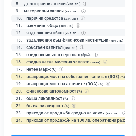
8.
дълготрайни активи
(хил. лв.)
9.
материални запаси
(хил. лв.)
10.
парични средства
(хил. лв.)
11.
вземания общо
(хил. лв.)
12.
задължения общо
(хил. лв.)
13.
задължения към финансови институции
(хил. лв.)
14.
собствен капитал
(хил. лв.)
15.
средносписъчен персонал
(брой)
16.
средна нетна месечна заплата
(лева)
17.
нетен марж
(%)
18.
възвращаемост на собствения капитал (ROE)
(%)
19.
възвращаемост на активите (ROA)
(%)
20.
финансова автономност
(%)
21.
обща ликвидност
(%)
22.
бърза ликвидност
(%)
23.
приходи от продажби средно на човек
(хил. лв.)
24.
приходи от продажби на 100 лв. оперативни разходи