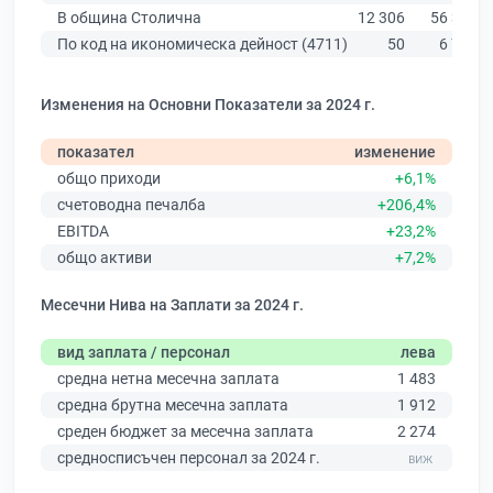
В община Столична
12 306
56 378
По код на икономическа дейност (4711)
50
6 773
Изменения на Основни Показатели за 2024 г.
показател
изменение
общо приходи
+6,1%
счетоводна печалба
+206,4%
EBITDA
+23,2%
общо активи
+7,2%
Месечни Нива на Заплати за 2024 г.
вид заплата / персонал
лева
средна нетна месечна заплата
1 483
средна брутна месечна заплата
1 912
среден бюджет за месечна заплата
2 274
средносписъчен персонал за 2024 г.