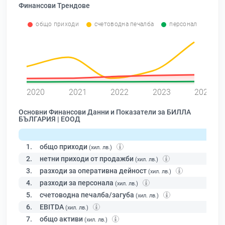
Финансови Трендове
общо приходи
счетоводна печалба
персонал
0
2020
2021
2022
2023
2024
Основни Финансови Данни и Показатели за БИЛЛА
БЪЛГАРИЯ | ЕООД
1.
общо приходи
(хил. лв.)
2.
нетни приходи от продажби
(хил. лв.)
3.
разходи за оперативна дейност
(хил. лв.)
4.
разходи за персонала
(хил. лв.)
5.
счетоводна печалба/загуба
(хил. лв.)
6.
EBITDA
(хил. лв.)
7.
общо активи
(хил. лв.)