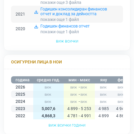
покажи още 3
файла
Годишен консолидиран финансов
отчет и доклад за дейността
2021
покажи още 1
файл
Годишен финансов отчет
2020
покажи още 1
файл
виж всички
ОСИГУРЕНИ ЛИЦА В НОИ
година
средно год.
мин - макс
яну
фев
2026
-
2025
-
2024
-
2023
5,007,6
4 899 - 5 253
4 985
4 949
2022
4,868,3
4 781 - 4 991
4 899
4 867
виж всички години