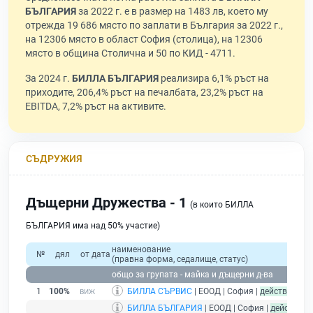
БЪЛГАРИЯ
за 2022 г. е в размер на 1483 лв, което му
отрежда 19 686 място по заплати в България за 2022 г.,
на 12306 място в област София (столица), на 12306
място в община Столична и 50 по КИД - 4711.
За 2024 г.
БИЛЛА БЪЛГАРИЯ
реализира 6,1% ръст на
приходите, 206,4% ръст на печалбата, 23,2% ръст на
EBITDA, 7,2% ръст на активите.
СЪДРУЖИЯ
Дъщерни Дружества - 1
(в които БИЛЛА
БЪЛГАРИЯ има над 50% участие)
наименование
№
дял
от дата
(правна форма, седалище, статус)
общо за групата - майка и дъщерни д-ва
1
100%
БИЛЛА СЪРВИС
| ЕООД | София |
действащ
БИЛЛА БЪЛГАРИЯ
| ЕООД | София |
действащ