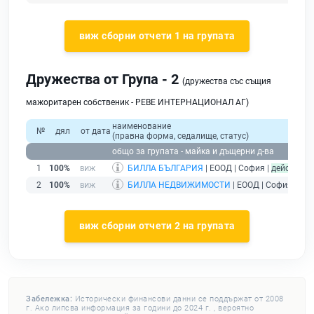
виж сборни отчети 1 на групата
Дружества от Група - 2
(дружества със същия
мажоритарен собственик - РЕВЕ ИНТЕРНАЦИОНАЛ АГ)
наименование
№
дял
от дата
(правна форма, седалище, статус)
общо за групата - майка и дъщерни д-ва
1
100%
БИЛЛА БЪЛГАРИЯ
| ЕООД | София |
действащ
2
100%
БИЛЛА НЕДВИЖИМОСТИ
| ЕООД | София |
дей
виж сборни отчети 2 на групата
Забележка:
Исторически финансови данни се поддържат от 2008
г. Ако липсва информация за години до 2024 г. , вероятно