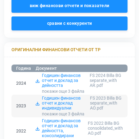
виж финансови отчети и показатели
сравни с конкуренти
ОРИГИНАЛНИ ФИНАНСОВИ ОТЧЕТИ ОТ ТР
Година
Документ
Годишен финансов
FS 2024 Billa BG
отчет и доклад за
separate_with
2024
дейността
AR.pdf
покажи още 3
файла
Годишен финансов
FS 2023 Billa BG
отчет и доклад
separate_with
2023
индивидуални
AO.pdf
покажи още 3
файла
Годишен финансов
FS 2022 Billa BG
отчет и доклад за
consolidated_with
дейността,
2022
AO.pdf
консолидирани