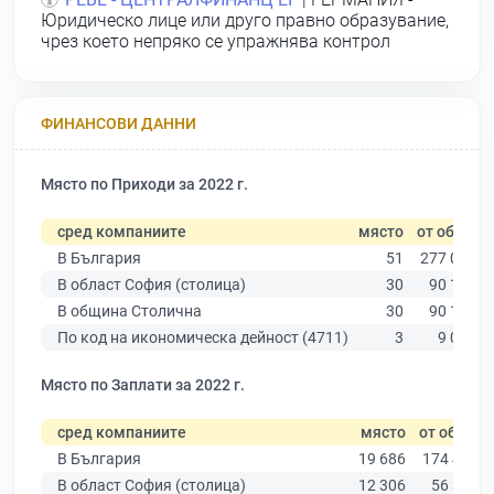
Юридическо лице или друго правно образувание,
чрез което непряко се упражнява контрол
ФИНАНСОВИ ДАННИ
Място по Приходи за 2022 г.
сред компаниите
място
от общо
В България
51
277 019
В област София (столица)
30
90 178
В община Столична
30
90 178
По код на икономическа дейност (4711)
3
9 025
Място по Заплати за 2022 г.
сред компаниите
място
от общо
В България
19 686
174 403
В област София (столица)
12 306
56 378