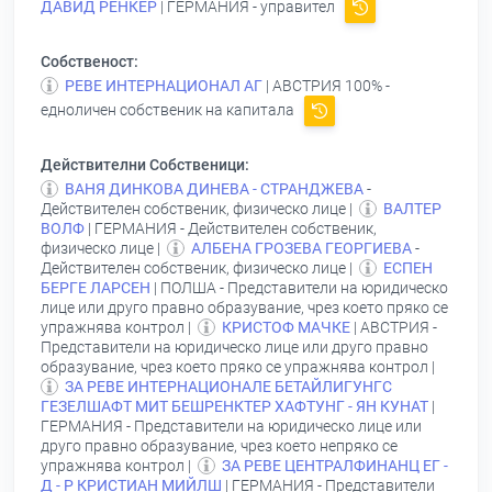
ДАВИД РЕНКЕР
| ГЕРМАНИЯ - управител
Собственост:
РЕВЕ ИНТЕРНАЦИОНАЛ АГ
| АВСТРИЯ 100% -
едноличен собственик на капитала
Действителни Собственици:
ВАНЯ ДИНКОВА ДИНЕВА - СТРАНДЖЕВА
-
Действителен собственик, физическо лице |
ВАЛТЕР
ВОЛФ
| ГЕРМАНИЯ - Действителен собственик,
физическо лице |
АЛБЕНА ГРОЗЕВА ГЕОРГИЕВА
-
Действителен собственик, физическо лице |
ЕСПЕН
БЕРГЕ ЛАРСЕН
| ПОЛША - Представители на юридическо
лице или друго правно образувание, чрез което пряко се
упражнява контрол |
КРИСТОФ МАЧКЕ
| АВСТРИЯ -
Представители на юридическо лице или друго правно
образувание, чрез което пряко се упражнява контрол |
ЗА РЕВЕ ИНТЕРНАЦИОНАЛЕ БЕТАЙЛИГУНГС
ГЕЗЕЛШАФТ МИТ БЕШРЕНКТЕР ХАФТУНГ - ЯН КУНАТ
|
ГЕРМАНИЯ - Представители на юридическо лице или
друго правно образувание, чрез което непряко се
упражнява контрол |
ЗА РЕВЕ ЦЕНТРАЛФИНАНЦ ЕГ -
Д - Р КРИСТИАН МИЙЛШ
| ГЕРМАНИЯ - Представители