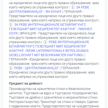
на юридическо лице или друго правно образувание, чрез
което непряко се упражнява контрол |
ЗА РЕВЕ
ЦЕНТРАЛФИНАНЦ ЕГ - ЯН КУНАТ
| ГЕРМАНИЯ -
Представители на юридическо лице или друго правно
образувание, чрез което непряко се упражнява контрол |
ЗА РЕВЕ ИНТЕРНАЦИОНАЛЕ БЕТАЙЛИГУНГС
ГЕЗЕЛШАФТ МИТ БЕШРЕНКТЕР ХАФТУНГ - ЛИОНЕЛ
СОУК
| ФРАНЦИЯ - Представители на юридическо лице
или друго правно образувание, чрез което непряко се
упражнява контрол |
РЕВЕ ИНТЕРНАЦИОНАЛЕ
БЕТАЙЛИГУНГС ГЕЗЕЛШАФТ МИТ БЕШРЕНКТЕР
ХАФТУНГ /RЕWЕ LNTERNATIONALE ВETEILIGUNGS
GESELLSCHAFT MIT BESCHRАNKTER НAFTUNG/
|
ГЕРМАНИЯ - Юридическо лице или друго правно
образувание, чрез което непряко се упражнява контрол |
РЕВЕ - ЦЕНТРАЛФИНАНЦ ЕГ
| ГЕРМАНИЯ -
Юридическо лице или друго правно образувание, чрез
което непряко се упражнява контрол
Предмет на дейност:
Производство на хранителни стоки и безалкохолни
напитки; Търговия на едро и търговско посредничество;
Търговия на дребно с хранителни и нехранителни стоки;
Ресторантъорство; Транспорт на стоки и товари; Сделки
с недвижими имоти; Представителство на чуждестранни