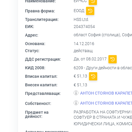
ЕЙЧСС
Наименование:
ЕООД
Правна форма:
Транслитерация:
HSS Ltd.
ЕИК:
204374054
област София (столица), Софи
Адрес:
Основана:
14.12.2016
Статус:
действащ
Да, от 08.02.2017
ДДС регистрация:
КИД 2008:
6209 - Други дейности в обл
€ 51,13
Вписан капитал:
Внесен капитал:
€ 51,13
АНТОН СТОЯНОВ КАРАПЕ
Представляващи:
АНТОН СТОЯНОВ КАРАПЕ
Собственост:
РАЗРАБОТКА НА СОФТУЕРНИ
Предмет на
дейност:
СОФТУЕР В СТРАНАТА И ЧУЖ
ЮРИДИЧЕСКИ ЛИЦА, КОМИСИ