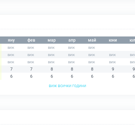
яну
фев
мар
апр
май
юни
юл
7
7
8
8
8
9
9
6
6
6
6
6
6
6
виж всички години