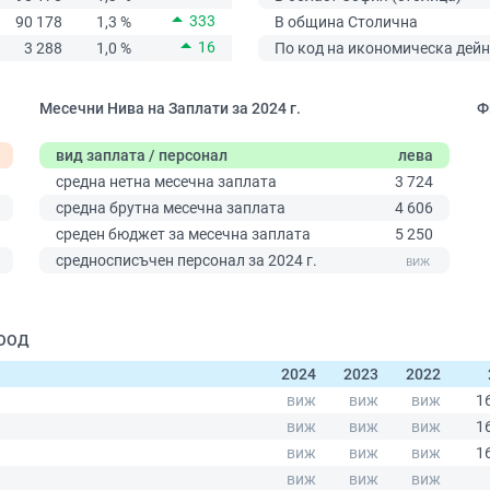
333
90 178
1,3 %
В община Столична
16
3 288
1,0 %
По код на икономическа дейн
Месечни Нива на Заплати за 2024 г.
Ф
вид заплата / персонал
лева
средна нетна месечна заплата
3 724
средна брутна месечна заплата
4 606
среден бюджет за месечна заплата
5 250
0
средносписъчен персонал за 2024 г.
ЕООД
2024
2023
2022