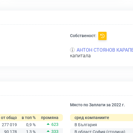
Собственост:
АНТОН СТОЯНОВ КАРАП
капитала
Място по Заплати за 2022 г.
от общо
в топ %
промяна
сред компаниите
623
277 019
0,9 %
В България
333
90 178
1,3 %
В област София (столица)