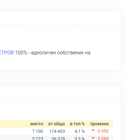
ЕТРОВ
100% - едноличен собственик на
място
от общо
в топ %
промяна
-3 052
7 100
174 403
4,1 %
-2 060
5 225
56 378
9,3 %