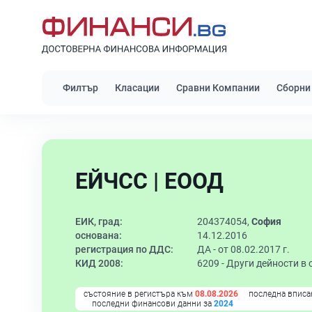
Филтър
Класации
Сравни Компании
Сборни
ЕЙЧСС | ЕООД
ЕИК, град:
204374054,
София
основана:
14.12.2016
регистрация по ДДС:
ДА - от 08.02.2017 г.
КИД 2008:
6209 -
Други дейности в
състояние в регистъра към
08.08.2026
последна вписа
последни финансови данни за
2024