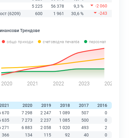
-2 060
5 225
56 378
9,3 %
-243
ост (6209)
600
1 961
30,6 %
инансови Трендове
общо приходи
счетоводна печалба
персонал
2020
2021
2022
2023
2024
2021
2020
2019
2018
2017
2016