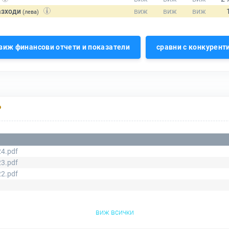
азходи
(лева)
виж финансови отчети и показатели
сравни с конкурент
Р
4.pdf
3.pdf
2.pdf
виж всички