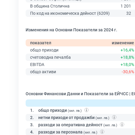
В община Столична
1 201
По код на икономическа дейност (6209)
32
Изменения на Основни Показатели за 2024 г.
показател
изменение
общо приходи
+16,4%
счетоводна печалба
+18,8%
EBITDA
+18,0%
общо активи
-30,6%
Основни Финансови Данни и Показатели за ЕЙЧСС | 
1.
общо приходи
(хил. лв.)
2.
нетни приходи от продажби
(хил. лв.)
3.
разходи за оперативна дейност
(хил. лв.)
4.
разходи за персонала
(хил. лв.)