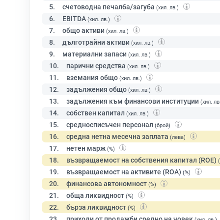
5.
счетоводна печалба/загуба
(хил. лв.)
6.
EBITDA
(хил. лв.)
7.
общо активи
(хил. лв.)
8.
дълготрайни активи
(хил. лв.)
9.
материални запаси
(хил. лв.)
10.
парични средства
(хил. лв.)
11.
вземания общо
(хил. лв.)
12.
задължения общо
(хил. лв.)
13.
задължения към финансови институции
(хил. лв
14.
собствен капитал
(хил. лв.)
15.
средносписъчен персонал
(брой)
16.
средна нетна месечна заплата
(лева)
17.
нетен марж
(%)
18.
възвращаемост на собствения капитал (ROE)
19.
възвращаемост на активите (ROA)
(%)
20.
финансова автономност
(%)
21.
обща ликвидност
(%)
22.
бърза ликвидност
(%)
23.
приходи от продажби средно на човек
(хил. лв.)