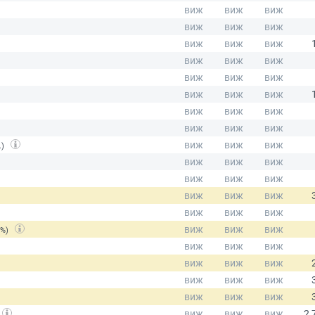
.)
(%)